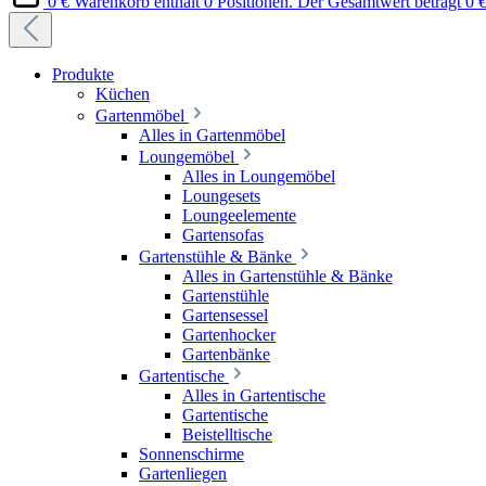
0 €
Warenkorb enthält 0 Positionen. Der Gesamtwert beträgt 0 €
Produkte
Küchen
Gartenmöbel
Alles in Gartenmöbel
Loungemöbel
Alles in Loungemöbel
Loungesets
Loungeelemente
Gartensofas
Gartenstühle & Bänke
Alles in Gartenstühle & Bänke
Gartenstühle
Gartensessel
Gartenhocker
Gartenbänke
Gartentische
Alles in Gartentische
Gartentische
Beistelltische
Sonnenschirme
Gartenliegen