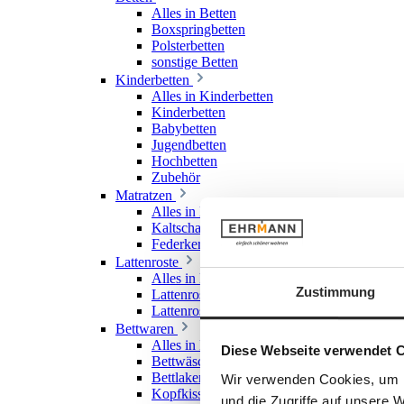
Alles in Betten
Boxspringbetten
Polsterbetten
sonstige Betten
Kinderbetten
Alles in Kinderbetten
Kinderbetten
Babybetten
Jugendbetten
Hochbetten
Zubehör
Matratzen
Alles in Matratzen
Kaltschaummatratzen
Federkernmatratzen
Lattenroste
Alles in Lattenroste
Zustimmung
Lattenroste starr
Lattenroste verstellbar
Bettwaren
Alles in Bettwaren
Diese Webseite verwendet 
Bettwäsche
Bettlaken & Spannlaken
Wir verwenden Cookies, um I
Kopfkissen
und die Zugriffe auf unsere 