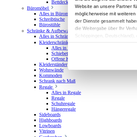
Bettdecken
Website an unsere Partner fü
Büromöbel
möglicherweise mit weiteren
Alles in Büromöbel
Schreibtische
der Dienste gesammelt haben. 
Bürostühle
die Weitergabe über Ihr Ver
Schränke & Aufbewahrung
Schöppingen, Deutschland), d
Alles in Schränke & Aufbewahrung
Kleiderschränke
Produktverbesserungen, Mark
Alles in Kleiderschränke
Schiebetürenschränke
Offene Kleiderschränke
Kleiderständer
Wohnwände
Kommoden
Schrank nach Maß
Regale
Alles in Regale
Regale
Schuhregale
Hängeregale
Sideboards
Highboards
Lowboards
Vitrinen