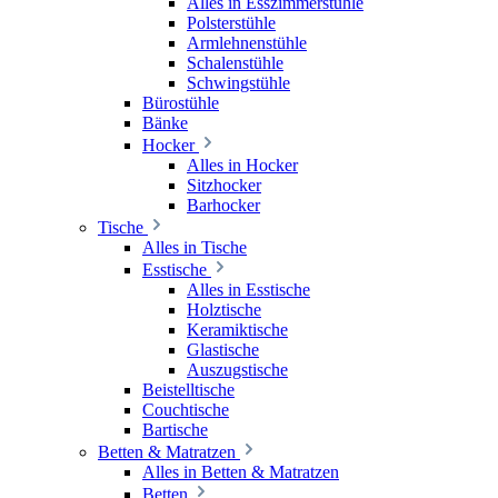
Alles in Esszimmerstühle
Polsterstühle
Armlehnenstühle
Schalenstühle
Schwingstühle
Bürostühle
Bänke
Hocker
Alles in Hocker
Sitzhocker
Barhocker
Tische
Alles in Tische
Esstische
Alles in Esstische
Holztische
Keramiktische
Glastische
Auszugstische
Beistelltische
Couchtische
Bartische
Betten & Matratzen
Alles in Betten & Matratzen
Betten