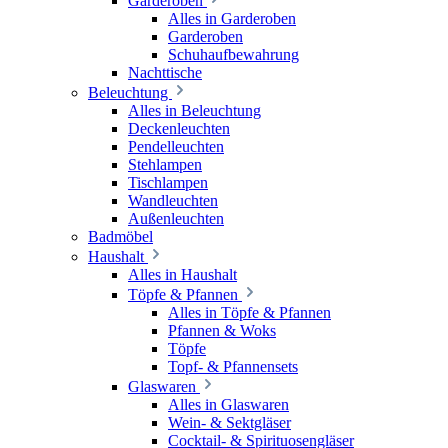
Garderoben
Alles in Garderoben
Garderoben
Schuhaufbewahrung
Nachttische
Beleuchtung
Alles in Beleuchtung
Deckenleuchten
Pendelleuchten
Stehlampen
Tischlampen
Wandleuchten
Außenleuchten
Badmöbel
Haushalt
Alles in Haushalt
Töpfe & Pfannen
Alles in Töpfe & Pfannen
Pfannen & Woks
Töpfe
Topf- & Pfannensets
Glaswaren
Alles in Glaswaren
Wein- & Sektgläser
Cocktail- & Spirituosengläser