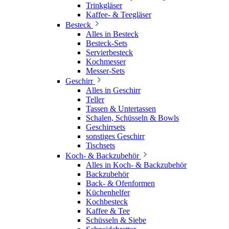
Trinkgläser
Kaffee- & Teegläser
Besteck
Alles in Besteck
Besteck-Sets
Servierbesteck
Kochmesser
Messer-Sets
Geschirr
Alles in Geschirr
Teller
Tassen & Untertassen
Schalen, Schüsseln & Bowls
Geschirrsets
sonstiges Geschirr
Tischsets
Koch- & Backzubehör
Alles in Koch- & Backzubehör
Backzubehör
Back- & Ofenformen
Küchenhelfer
Kochbesteck
Kaffee & Tee
Schüsseln & Siebe