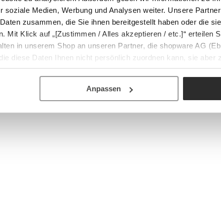
r soziale Medien, Werbung und Analysen weiter. Unsere Partner
 Daten zusammen, die Sie ihnen bereitgestellt haben oder die s
Mit Klick auf „[Zustimmen / Alles akzeptieren / etc.]“ erteilen Si
halten in unserem Shop an unseren Partner, die shopware AG (Eb
ie diese Daten Ihnen nicht persönlich zuordnen kann, sie aber
tverhaltensanalysen) verarbeiten darf.
Anpassen