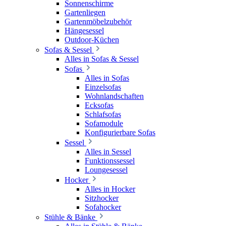
Sonnenschirme
Gartenliegen
Gartenmöbelzubehör
Hängesessel
Outdoor-Küchen
Sofas & Sessel
Alles in Sofas & Sessel
Sofas
Alles in Sofas
Einzelsofas
Wohnlandschaften
Ecksofas
Schlafsofas
Sofamodule
Konfigurierbare Sofas
Sessel
Alles in Sessel
Funktionssessel
Loungesessel
Hocker
Alles in Hocker
Sitzhocker
Sofahocker
Stühle & Bänke