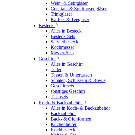
Wein- & Sektgläser
Cocktail- & Spirituosengläser
Trinkgläser
Kaffee- & Teegläser
Besteck
Alles in Besteck
Besteck-Sets
Servierbesteck
Kochmesser
Messer-Sets
Geschirr
Alles in Geschirr
Teller
Tassen & Untertassen
Schalen, Schüsseln & Bowls
Geschirrsets
sonstiges Geschirr
Tischsets
Koch- & Backzubehör
Alles in Koch- & Backzubehör
Backzubehör
Back- & Ofenformen
Küchenhelfer
Kochbesteck