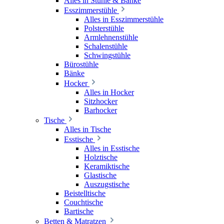
Alles in Stühle & Bänke
Esszimmerstühle
Alles in Esszimmerstühle
Polsterstühle
Armlehnenstühle
Schalenstühle
Schwingstühle
Bürostühle
Bänke
Hocker
Alles in Hocker
Sitzhocker
Barhocker
Tische
Alles in Tische
Esstische
Alles in Esstische
Holztische
Keramiktische
Glastische
Auszugstische
Beistelltische
Couchtische
Bartische
Betten & Matratzen