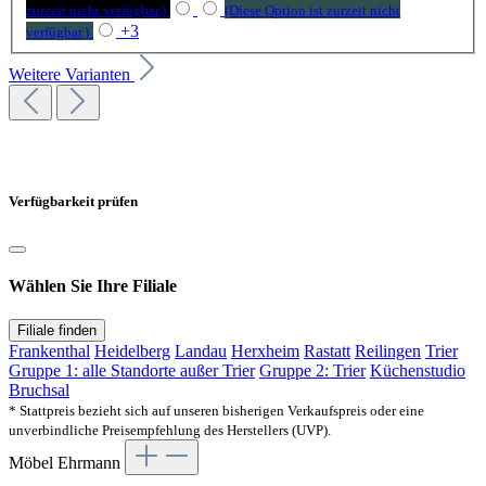
zurzeit nicht verfügbar.)
(Diese Option ist zurzeit nicht
+
3
verfügbar.)
Weitere Varianten
Verfügbarkeit prüfen
Wählen Sie Ihre Filiale
Filiale finden
Frankenthal
Heidelberg
Landau
Herxheim
Rastatt
Reilingen
Trier
Gruppe 1: alle Standorte außer Trier
Gruppe 2: Trier
Küchenstudio
Bruchsal
* Stattpreis bezieht sich auf unseren bisherigen Verkaufspreis oder eine
unverbindliche Preisempfehlung des Herstellers (UVP).
Möbel Ehrmann