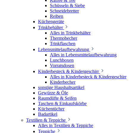
Kaffee & Tee
Schüsseln & Siebe
Schneidebretter
Reiben
Küchengeräte
Trinkbehälter
Alles in Trinkbehälter
Thermobecher
Trinkflaschen
Lebensmittelaufbewahrung
Alles in Lebensmittelaufbewahrung
Lunchboxen
Vorratsdosen
Kinderbesteck & Kindergeschirr
Alles in Kinderbesteck & Kindergeschirr
Kinderbecher
sonstige Haushaltsartikel
Gewürze & Öle
Raumdüfte & Seifen
Taschen & Einkaufskörbe
Küchentücher
Badartikel
Textilien & Teppiche
Alles in Textilien & Teppiche
Teppiche