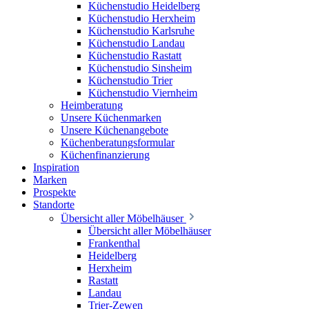
Küchenstudio Heidelberg
Küchenstudio Herxheim
Küchenstudio Karlsruhe
Küchenstudio Landau
Küchenstudio Rastatt
Küchenstudio Sinsheim
Küchenstudio Trier
Küchenstudio Viernheim
Heimberatung
Unsere Küchenmarken
Unsere Küchenangebote
Küchenberatungsformular
Küchenfinanzierung
Inspiration
Marken
Prospekte
Standorte
Übersicht aller Möbelhäuser
Übersicht aller Möbelhäuser
Frankenthal
Heidelberg
Herxheim
Rastatt
Landau
Trier-Zewen