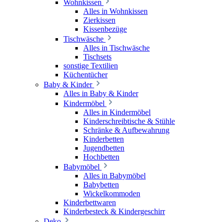
Wohnkissen
Alles in Wohnkissen
Zierkissen
Kissenbezüge
Tischwäsche
Alles in Tischwäsche
Tischsets
sonstige Textilien
Küchentücher
Baby & Kinder
Alles in Baby & Kinder
Kindermöbel
Alles in Kindermöbel
Kinderschreibtische & Stühle
Schränke & Aufbewahrung
Kinderbetten
Jugendbetten
Hochbetten
Babymöbel
Alles in Babymöbel
Babybetten
Wickelkommoden
Kinderbettwaren
Kinderbesteck & Kindergeschirr
Deko