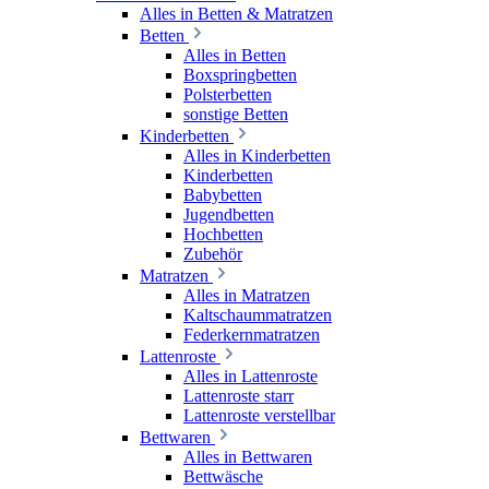
Alles in Betten & Matratzen
Betten
Alles in Betten
Boxspringbetten
Polsterbetten
sonstige Betten
Kinderbetten
Alles in Kinderbetten
Kinderbetten
Babybetten
Jugendbetten
Hochbetten
Zubehör
Matratzen
Alles in Matratzen
Kaltschaummatratzen
Federkernmatratzen
Lattenroste
Alles in Lattenroste
Lattenroste starr
Lattenroste verstellbar
Bettwaren
Alles in Bettwaren
Bettwäsche