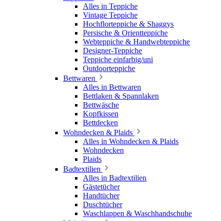
Alles in Teppiche
Vintage Teppiche
Hochflorteppiche & Shaggys
Persische & Orientteppiche
Webteppiche & Handwebteppiche
Designer-Teppiche
Teppiche einfarbig/uni
Outdoorteppiche
Bettwaren
Alles in Bettwaren
Bettlaken & Spannlaken
Bettwäsche
Kopfkissen
Bettdecken
Wohndecken & Plaids
Alles in Wohndecken & Plaids
Wohndecken
Plaids
Badtextilien
Alles in Badtextilien
Gästetücher
Handtücher
Duschtücher
Waschlappen & Waschhandschuhe