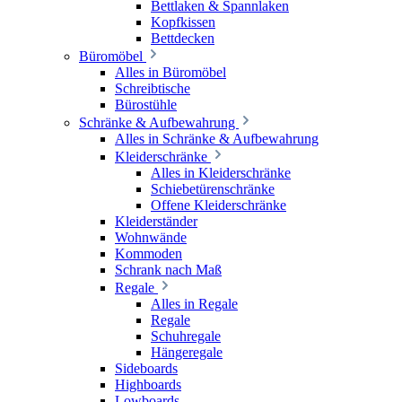
Bettlaken & Spannlaken
Kopfkissen
Bettdecken
Büromöbel
Alles in Büromöbel
Schreibtische
Bürostühle
Schränke & Aufbewahrung
Alles in Schränke & Aufbewahrung
Kleiderschränke
Alles in Kleiderschränke
Schiebetürenschränke
Offene Kleiderschränke
Kleiderständer
Wohnwände
Kommoden
Schrank nach Maß
Regale
Alles in Regale
Regale
Schuhregale
Hängeregale
Sideboards
Highboards
Lowboards