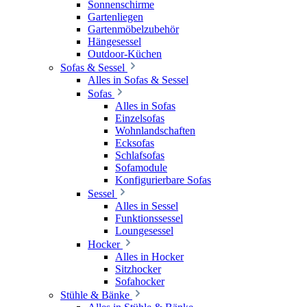
Sonnenschirme
Gartenliegen
Gartenmöbelzubehör
Hängesessel
Outdoor-Küchen
Sofas & Sessel
Alles in Sofas & Sessel
Sofas
Alles in Sofas
Einzelsofas
Wohnlandschaften
Ecksofas
Schlafsofas
Sofamodule
Konfigurierbare Sofas
Sessel
Alles in Sessel
Funktionssessel
Loungesessel
Hocker
Alles in Hocker
Sitzhocker
Sofahocker
Stühle & Bänke