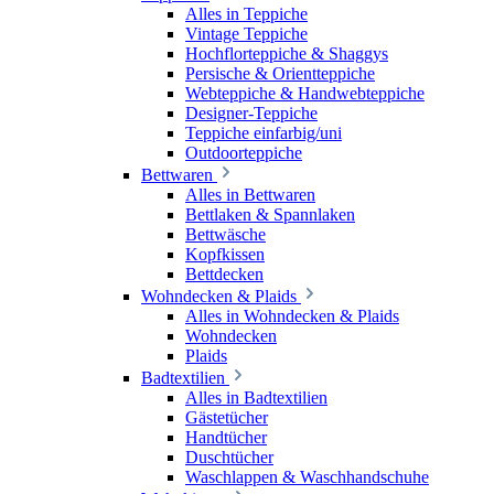
Alles in Teppiche
Vintage Teppiche
Hochflorteppiche & Shaggys
Persische & Orientteppiche
Webteppiche & Handwebteppiche
Designer-Teppiche
Teppiche einfarbig/uni
Outdoorteppiche
Bettwaren
Alles in Bettwaren
Bettlaken & Spannlaken
Bettwäsche
Kopfkissen
Bettdecken
Wohndecken & Plaids
Alles in Wohndecken & Plaids
Wohndecken
Plaids
Badtextilien
Alles in Badtextilien
Gästetücher
Handtücher
Duschtücher
Waschlappen & Waschhandschuhe