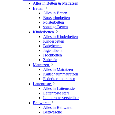
Alles in Betten & Matratzen
Betten
Alles in Betten
Boxspringbetten
Polsterbetten
sonstige Betten
Kinderbetten
Alles in Kinderbetten
Kinderbetten
Babybetten
Jugendbetten
Hochbetten
Zubehör
Matratzen
Alles in Matratzen
Kaltschaummatratzen
Federkernmatratzen
Lattenroste
Alles in Lattenroste
Lattenroste starr
Lattenroste verstellbar
Bettwaren
Alles in Bettwaren
Bettwäsche