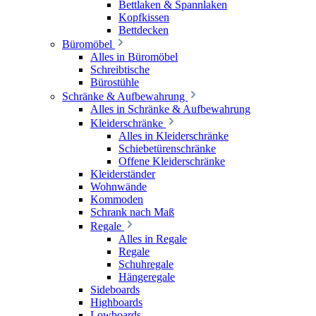
Bettlaken & Spannlaken
Kopfkissen
Bettdecken
Büromöbel
Alles in Büromöbel
Schreibtische
Bürostühle
Schränke & Aufbewahrung
Alles in Schränke & Aufbewahrung
Kleiderschränke
Alles in Kleiderschränke
Schiebetürenschränke
Offene Kleiderschränke
Kleiderständer
Wohnwände
Kommoden
Schrank nach Maß
Regale
Alles in Regale
Regale
Schuhregale
Hängeregale
Sideboards
Highboards
Lowboards