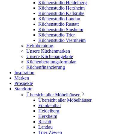
Küchenstudio Heidelberg
Küchenstudio Herxheim
Küchenstudio Karlsruhe
Küchenstudio Landau
Küchenstudio Rastatt
Küchenstudio Sinsheim
Küchenstudio Trier
Küchenstudio Viernheim
Heimberatung
Unsere Küchenmarken
Unsere Küchenangebote
Küchenberatungsformular
Küchenfinanzierung
Inspiration
Marken
Prospekte
Standorte
Übersicht aller Möbelhäuser
Übersicht aller Möbelhäuser
Frankenthal
Heidelberg
Herxheim
Rastatt
Landau
Trier-Zewen