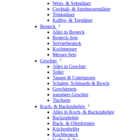
Wein- & Sektgläser
Cocktail- & Spirituosengläser
Trinkgläser
Kaffee- & Teegläser
Besteck
Alles in Besteck
Besteck-Sets
Servierbesteck
Kochmesser
Messer-Sets
Geschirr
Alles in Geschirr
Teller
Tassen & Untertassen
Schalen, Schüsseln & Bowls
Geschirrsets
sonstiges Geschirr
Tischsets
Koch- & Backzubehör
Alles in Koch- & Backzubehör
Backzubehör
Back- & Ofenformen
Küchenhelfer
Kochbesteck