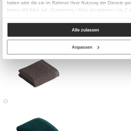
haben oder die sie im Rahmen Ihrer Nutzung der Dienste g
haben. Mit Klick auf „[Zustimmen / Alles akzeptieren / etc.]“ e
Einwilligung auch in die Weitergabe über Ihr Verhalten in u
unseren Partner, die shopware AG (Ebbinghoff 10, 48624 Sc
Alle zulassen
Deutschland), die diese Daten Ihnen nicht persönlich zuordn
aber zu eigenen Zwecken (z.B. Produktverbesserungen,
Marktverhaltensanalysen) verarbeiten darf.
Anpassen