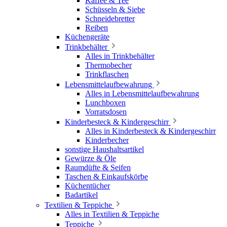
Kaffee & Tee
Schüsseln & Siebe
Schneidebretter
Reiben
Küchengeräte
Trinkbehälter
Alles in Trinkbehälter
Thermobecher
Trinkflaschen
Lebensmittelaufbewahrung
Alles in Lebensmittelaufbewahrung
Lunchboxen
Vorratsdosen
Kinderbesteck & Kindergeschirr
Alles in Kinderbesteck & Kindergeschirr
Kinderbecher
sonstige Haushaltsartikel
Gewürze & Öle
Raumdüfte & Seifen
Taschen & Einkaufskörbe
Küchentücher
Badartikel
Textilien & Teppiche
Alles in Textilien & Teppiche
Teppiche