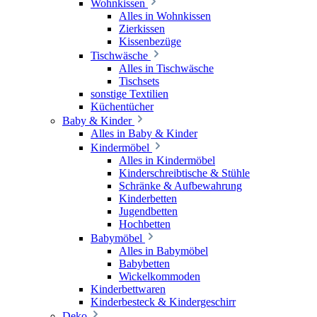
Wohnkissen
Alles in Wohnkissen
Zierkissen
Kissenbezüge
Tischwäsche
Alles in Tischwäsche
Tischsets
sonstige Textilien
Küchentücher
Baby & Kinder
Alles in Baby & Kinder
Kindermöbel
Alles in Kindermöbel
Kinderschreibtische & Stühle
Schränke & Aufbewahrung
Kinderbetten
Jugendbetten
Hochbetten
Babymöbel
Alles in Babymöbel
Babybetten
Wickelkommoden
Kinderbettwaren
Kinderbesteck & Kindergeschirr
Deko