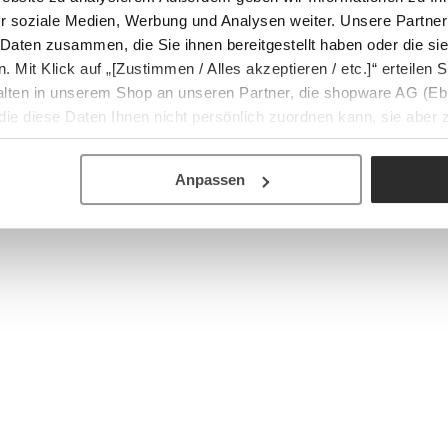
r soziale Medien, Werbung und Analysen weiter. Unsere Partner
 Daten zusammen, die Sie ihnen bereitgestellt haben oder die s
Mit Klick auf „[Zustimmen / Alles akzeptieren / etc.]“ erteilen Si
halten in unserem Shop an unseren Partner, die shopware AG (Eb
ie diese Daten Ihnen nicht persönlich zuordnen kann, sie aber
tverhaltensanalysen) verarbeiten darf.
Anpassen