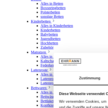
Alles in Betten
Boxspringbetten
Polsterbetten
sonstige Betten
Kinderbetten
Alles in Kinderbetten
Kinderbetten
Babybetten
Jugendbetten
Hochbetten
Zubehör
Matratzen
Alles in Matratzen
Kaltschaummatratzen
Federkernmatratzen
Lattenroste
Alles in Lattenroste
Zustimmung
Lattenroste starr
Lattenroste verstellbar
Bettwaren
Alles in Bettwaren
Diese Webseite verwendet 
Bettwäsche
Bettlaken & Spannlaken
Wir verwenden Cookies, um I
Kopfkissen
und die Zugriffe auf unsere 