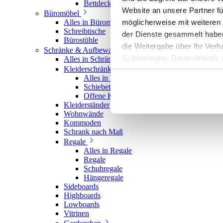
Bettdecken
Website an unsere Partner fü
Büromöbel
möglicherweise mit weiteren
Alles in Büromöbel
Schreibtische
der Dienste gesammelt haben. 
Bürostühle
die Weitergabe über Ihr Ver
Schränke & Aufbewahrung
Schöppingen, Deutschland), d
Alles in Schränke & Aufbewahrung
Kleiderschränke
Produktverbesserungen, Mark
Alles in Kleiderschränke
Schiebetürenschränke
Offene Kleiderschränke
Kleiderständer
Wohnwände
Kommoden
Schrank nach Maß
Regale
Alles in Regale
Regale
Schuhregale
Hängeregale
Sideboards
Highboards
Lowboards
Vitrinen