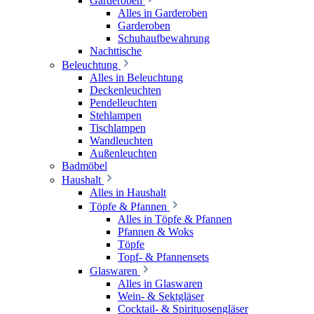
Garderoben
Alles in Garderoben
Garderoben
Schuhaufbewahrung
Nachttische
Beleuchtung
Alles in Beleuchtung
Deckenleuchten
Pendelleuchten
Stehlampen
Tischlampen
Wandleuchten
Außenleuchten
Badmöbel
Haushalt
Alles in Haushalt
Töpfe & Pfannen
Alles in Töpfe & Pfannen
Pfannen & Woks
Töpfe
Topf- & Pfannensets
Glaswaren
Alles in Glaswaren
Wein- & Sektgläser
Cocktail- & Spirituosengläser