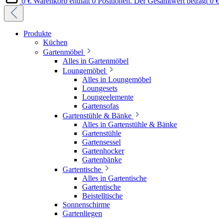
0 €
Warenkorb enthält 0 Positionen. Der Gesamtwert beträgt 0 €
Produkte
Küchen
Gartenmöbel
Alles in Gartenmöbel
Loungemöbel
Alles in Loungemöbel
Loungesets
Loungeelemente
Gartensofas
Gartenstühle & Bänke
Alles in Gartenstühle & Bänke
Gartenstühle
Gartensessel
Gartenhocker
Gartenbänke
Gartentische
Alles in Gartentische
Gartentische
Beistelltische
Sonnenschirme
Gartenliegen