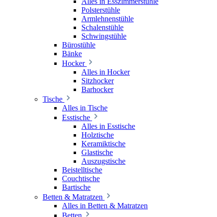
Alles in Esszimmerstühle
Polsterstühle
Armlehnenstühle
Schalenstühle
Schwingstühle
Bürostühle
Bänke
Hocker
Alles in Hocker
Sitzhocker
Barhocker
Tische
Alles in Tische
Esstische
Alles in Esstische
Holztische
Keramiktische
Glastische
Auszugstische
Beistelltische
Couchtische
Bartische
Betten & Matratzen
Alles in Betten & Matratzen
Betten