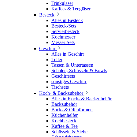
Trinkgläser
Kaffee- & Teegläser
Besteck
Alles in Besteck
Besteck-Sets
Servierbesteck
Kochmesser
Messer-Sets
Geschirr
Alles in Geschirr
Teller
Tassen & Untertassen
Schalen, Schüsseln & Bowls
Geschirrsets
sonstiges Geschirr
Tischsets
Koch- & Backzubehör
Alles in Koch- & Backzubehör
Backzubehör
Back- & Ofenformen
Küchenhelfer
Kochbesteck
Kaffee & Tee
Schüsseln & Siebe