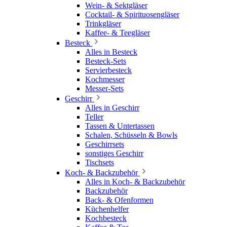
Wein- & Sektgläser
Cocktail- & Spirituosengläser
Trinkgläser
Kaffee- & Teegläser
Besteck
Alles in Besteck
Besteck-Sets
Servierbesteck
Kochmesser
Messer-Sets
Geschirr
Alles in Geschirr
Teller
Tassen & Untertassen
Schalen, Schüsseln & Bowls
Geschirrsets
sonstiges Geschirr
Tischsets
Koch- & Backzubehör
Alles in Koch- & Backzubehör
Backzubehör
Back- & Ofenformen
Küchenhelfer
Kochbesteck