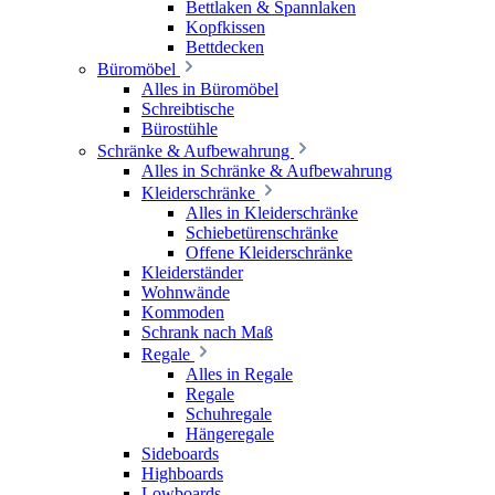
Bettlaken & Spannlaken
Kopfkissen
Bettdecken
Büromöbel
Alles in Büromöbel
Schreibtische
Bürostühle
Schränke & Aufbewahrung
Alles in Schränke & Aufbewahrung
Kleiderschränke
Alles in Kleiderschränke
Schiebetürenschränke
Offene Kleiderschränke
Kleiderständer
Wohnwände
Kommoden
Schrank nach Maß
Regale
Alles in Regale
Regale
Schuhregale
Hängeregale
Sideboards
Highboards
Lowboards