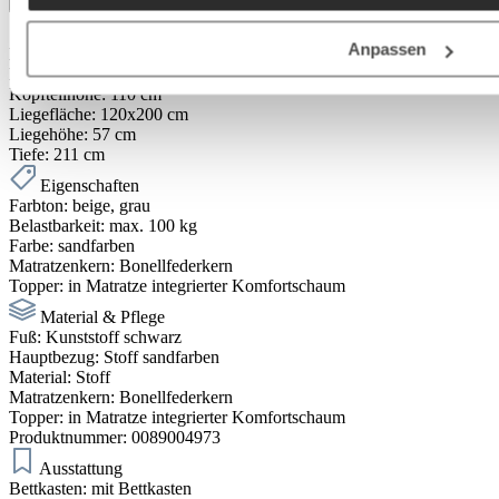
Anpassen
Abmessung
Breite:
120 cm
Höhe:
110 cm
Kopfteilhöhe:
110 cm
Liegefläche:
120x200 cm
Liegehöhe:
57 cm
Tiefe:
211 cm
Eigenschaften
Farbton:
beige
, grau
Belastbarkeit:
max. 100 kg
Farbe:
sandfarben
Matratzenkern:
Bonellfederkern
Topper:
in Matratze integrierter Komfortschaum
Material & Pflege
Fuß:
Kunststoff schwarz
Hauptbezug:
Stoff sandfarben
Material:
Stoff
Matratzenkern:
Bonellfederkern
Topper:
in Matratze integrierter Komfortschaum
Produktnummer:
0089004973