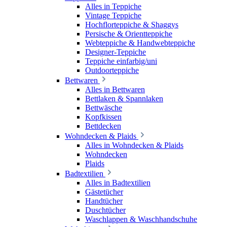
Alles in Teppiche
Vintage Teppiche
Hochflorteppiche & Shaggys
Persische & Orientteppiche
Webteppiche & Handwebteppiche
Designer-Teppiche
Teppiche einfarbig/uni
Outdoorteppiche
Bettwaren
Alles in Bettwaren
Bettlaken & Spannlaken
Bettwäsche
Kopfkissen
Bettdecken
Wohndecken & Plaids
Alles in Wohndecken & Plaids
Wohndecken
Plaids
Badtextilien
Alles in Badtextilien
Gästetücher
Handtücher
Duschtücher
Waschlappen & Waschhandschuhe