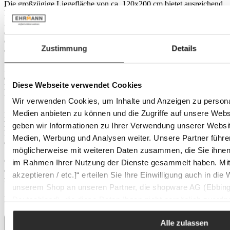
Platzangebot.
Die großzügige Liegefläche von ca. 120x200 cm bietet ausreichend
Platz für entspannte Nächte. Die Matratze mit Bonellfederkern
gewährleistet eine optimale Unterstützung und sorgt für eine
Zustimmung
Details
angenehme Schlafposition. Der integrierte Komfortschaumtopper
erhöht nicht nur den Liegekomfort, sondern passt sich auch flexibel
den individuellen Konturen an.
Diese Webseite verwendet Cookies
Das Highlight dieses Boxspringbettes ist der praktische Bettkasten,
der diskret im Untergestell integriert ist. Hier können Sie
Wir verwenden Cookies, um Inhalte und Anzeigen zu personal
Bettwäsche, Kissen oder andere Utensilien platzsparend verstauen
Medien anbieten zu können und die Zugriffe auf unsere Web
und haben sie jederzeit griffbereit.
geben wir Informationen zu Ihrer Verwendung unserer Websit
Mit seinem zeitlosen Design fügt sich das Boxspringbett Jeff
Medien, Werbung und Analysen weiter. Unsere Partner führe
harmonisch in unterschiedliche Einrichtungsstile ein. Die stilvollen
möglicherweise mit weiteren Daten zusammen, die Sie ihnen b
Details und die hochwertige Verarbeitung machen es zu einem
echten Hingucker im Schlafzimmer.
im Rahmen Ihrer Nutzung der Dienste gesammelt haben. Mit K
akzeptieren / etc.]“ erteilen Sie Ihre Einwilligung auch in die
Gönnen Sie sich mit dem Boxspringbett Jeff nicht nur einen
unserem Shop an unseren Partner, die shopware AG (Ebbing
erholsamen Schlaf, sondern auch eine clevere Lösung für
zusätzlichen Stauraum in Ihrem Schlafzimmer.
Deutschland), die diese Daten Ihnen nicht persönlich zuordn
Zwecken (z.B. Produktverbesserungen, Marktverhaltensanaly
Produktdetails
Alle zulassen