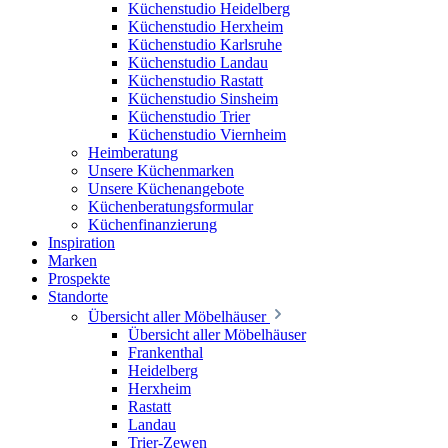
Küchenstudio Heidelberg
Küchenstudio Herxheim
Küchenstudio Karlsruhe
Küchenstudio Landau
Küchenstudio Rastatt
Küchenstudio Sinsheim
Küchenstudio Trier
Küchenstudio Viernheim
Heimberatung
Unsere Küchenmarken
Unsere Küchenangebote
Küchenberatungsformular
Küchenfinanzierung
Inspiration
Marken
Prospekte
Standorte
Übersicht aller Möbelhäuser
Übersicht aller Möbelhäuser
Frankenthal
Heidelberg
Herxheim
Rastatt
Landau
Trier-Zewen