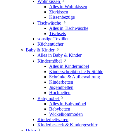
Wohnkissen
Alles in Wohnkissen
Zierkissen
Kissenbezüge
Tischwäsche
Alles in Tischwäsche
Tischsets
sonstige Textilien
Küchentücher
Baby & Kinder
Alles in Baby & Kinder
Kindermöbel
Alles in Kindermöbel
Kinderschreibtische & Stühle
Schränke & Aufbewahrung
Kinderbetten
Jugendbetten
Hochbetten
Babymöbel
Alles in Babymöbel
Babybetten
Wickelkommoden
Kinderbettwaren
Kinderbesteck & Kindergeschirr
Deko