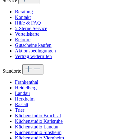
Service
Beratung
Kontakt
Hilfe & FAQ
5-Sterne Service
Vorteilskarte
Retoure
Gutscheine kaufen
Aktionsbedingungen
Vertrag widerrufen
Standorte
Frankenthal
Heidelberg
Landau
Herxheim
Rastatt
Trier
Küchenstudio Bruchsal
Küchenstudio Karlsruhe
Küchenstudio Landau