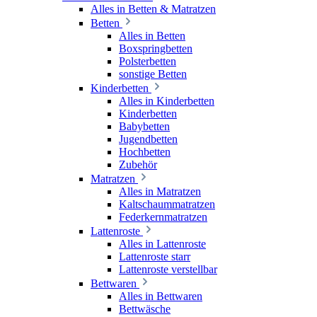
Alles in Betten & Matratzen
Betten
Alles in Betten
Boxspringbetten
Polsterbetten
sonstige Betten
Kinderbetten
Alles in Kinderbetten
Kinderbetten
Babybetten
Jugendbetten
Hochbetten
Zubehör
Matratzen
Alles in Matratzen
Kaltschaummatratzen
Federkernmatratzen
Lattenroste
Alles in Lattenroste
Lattenroste starr
Lattenroste verstellbar
Bettwaren
Alles in Bettwaren
Bettwäsche