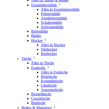
Alles in Stühle & Bänke
Esszimmerstühle
Alles in Esszimmerstühle
Polsterstühle
Armlehnenstühle
Schalenstühle
Schwingstühle
Bürostühle
Bänke
Hocker
Alles in Hocker
Sitzhocker
Barhocker
Tische
Alles in Tische
Esstische
Alles in Esstische
Holztische
Keramiktische
Glastische
Auszugstische
Beistelltische
Couchtische
Bartische
Betten & Matratzen