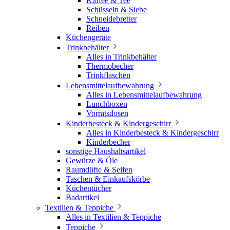
Kaffee & Tee
Schüsseln & Siebe
Schneidebretter
Reiben
Küchengeräte
Trinkbehälter
Alles in Trinkbehälter
Thermobecher
Trinkflaschen
Lebensmittelaufbewahrung
Alles in Lebensmittelaufbewahrung
Lunchboxen
Vorratsdosen
Kinderbesteck & Kindergeschirr
Alles in Kinderbesteck & Kindergeschirr
Kinderbecher
sonstige Haushaltsartikel
Gewürze & Öle
Raumdüfte & Seifen
Taschen & Einkaufskörbe
Küchentücher
Badartikel
Textilien & Teppiche
Alles in Textilien & Teppiche
Teppiche