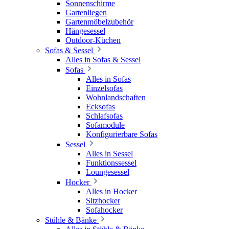
Sonnenschirme
Gartenliegen
Gartenmöbelzubehör
Hängesessel
Outdoor-Küchen
Sofas & Sessel
Alles in Sofas & Sessel
Sofas
Alles in Sofas
Einzelsofas
Wohnlandschaften
Ecksofas
Schlafsofas
Sofamodule
Konfigurierbare Sofas
Sessel
Alles in Sessel
Funktionssessel
Loungesessel
Hocker
Alles in Hocker
Sitzhocker
Sofahocker
Stühle & Bänke