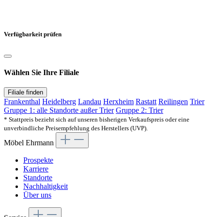
Verfügbarkeit prüfen
Wählen Sie Ihre Filiale
Filiale finden
Frankenthal
Heidelberg
Landau
Herxheim
Rastatt
Reilingen
Trier
Gruppe 1: alle Standorte außer Trier
Gruppe 2: Trier
* Stattpreis bezieht sich auf unseren bisherigen Verkaufspreis oder eine
unverbindliche Preisempfehlung des Herstellers (UVP).
Möbel Ehrmann
Prospekte
Karriere
Standorte
Nachhaltigkeit
Über uns