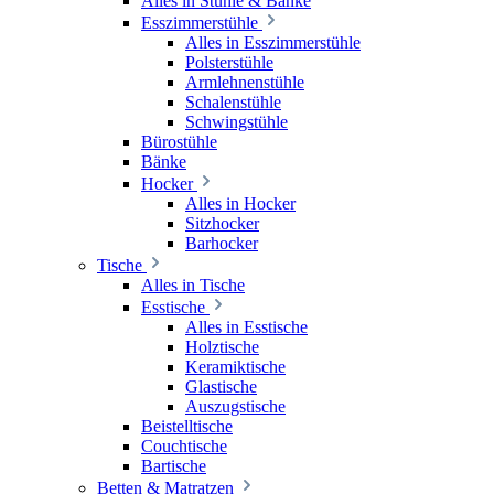
Alles in Stühle & Bänke
Esszimmerstühle
Alles in Esszimmerstühle
Polsterstühle
Armlehnenstühle
Schalenstühle
Schwingstühle
Bürostühle
Bänke
Hocker
Alles in Hocker
Sitzhocker
Barhocker
Tische
Alles in Tische
Esstische
Alles in Esstische
Holztische
Keramiktische
Glastische
Auszugstische
Beistelltische
Couchtische
Bartische
Betten & Matratzen