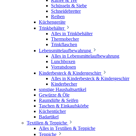
Kaffee & Tee
Schüsseln & Siebe
Schneidebretter
Reiben
Küchengeräte
Trinkbehälter
Alles in Trinkbehälter
Thermobecher
Trinkflaschen
Lebensmittelaufbewahrung
Alles in Lebensmittelaufbewahrung
Lunchboxen
Vorratsdosen
Kinderbesteck & Kindergeschirr
Alles in Kinderbesteck & Kindergeschirr
Kinderbecher
sonstige Haushaltsartikel
Gewürze & Öle
Raumdüfte & Seifen
Taschen & Einkaufskörbe
Küchentücher
Badartikel
Textilien & Teppiche
Alles in Textilien & Teppiche
Teppiche