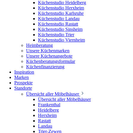
Küchenstudio Heidelberg
Küchenstudio Herxheim
Küchenstudio Karlsruhe
Küchenstudio Landau
Küchenstudio Rastatt
Küchenstudio Sinsheim
Küchenstudio Trier
Küchenstudio Viernheim
Heimberatung
Unsere Küchenmarken
Unsere Küchenangebote
Küchenberatungsformular
Küchenfinanzierung
Inspiration
Marken
Prospekte
Standorte
Übersicht aller Möbelhäuser
Übersicht aller Möbelhäuser
Frankenthal
Heidelberg
Herxheim
Rastatt
Landau
Trier-Zewen