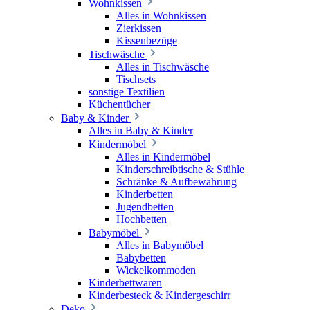
Wohnkissen
Alles in Wohnkissen
Zierkissen
Kissenbezüge
Tischwäsche
Alles in Tischwäsche
Tischsets
sonstige Textilien
Küchentücher
Baby & Kinder
Alles in Baby & Kinder
Kindermöbel
Alles in Kindermöbel
Kinderschreibtische & Stühle
Schränke & Aufbewahrung
Kinderbetten
Jugendbetten
Hochbetten
Babymöbel
Alles in Babymöbel
Babybetten
Wickelkommoden
Kinderbettwaren
Kinderbesteck & Kindergeschirr
Deko