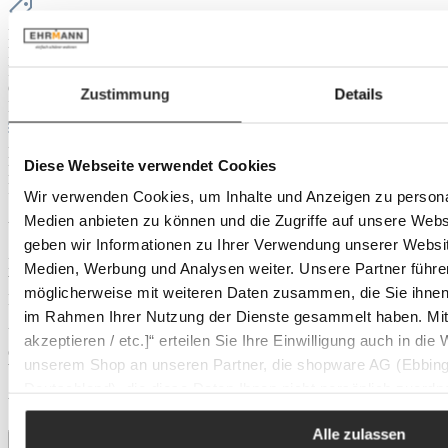
Eigenschaften
Farbton:
sonstige
Farbe:
cosmos
Form:
rechteckig
Gütezeichen:
Goldenes M
, Klimapakt
Zustimmung
Details
Nachhaltigkeitskategorie:
Nachhaltiger
Material & Pflege
Material:
100% Baumwolle
Diese Webseite verwendet Cookies
Materialzusammensetzung:
100% Baumwolle
Produktnummer:
1819000112
Wir verwenden Cookies, um Inhalte und Anzeigen zu personal
Medien anbieten zu können und die Zugriffe auf unsere Web
Versand
geben wir Informationen zu Ihrer Verwendung unserer Websit
Der Versand Ihrer Bestellung erfolgt als Paket mit DHL. Sobald die
Medien, Werbung und Analysen weiter. Unsere Partner führe
Ware unser Lager verlässt, erhalten Sie eine Versandbestätigung per
möglicherweise mit weiteren Daten zusammen, die Sie ihnen b
E-Mail inklusive Sendungsverfolgung.
im Rahmen Ihrer Nutzung der Dienste gesammelt haben. Mit K
Über die Sendungsverfolgung können Sie Ihre Lieferung jederzeit
akzeptieren / etc.]“ erteilen Sie Ihre Einwilligung auch in die
online verfolgen und bei Bedarf Zustelloptionen wie
unserem Shop an unseren Partner, die shopware AG (Ebbing
Wunschzustelltag oder Lieferung an einen Nachbarn festlegen.
Deutschland), die diese Daten Ihnen nicht persönlich zuordn
Versandkosten: 7,95 €
Zwecken (z.B. Produktverbesserungen, Marktverhaltensanaly
Alle zulassen