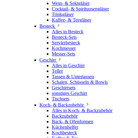
Wein- & Sektgläser
Cocktail- & Spirituosengläser
Trinkgläser
Kaffee- & Teegläser
Besteck
Alles in Besteck
Besteck-Sets
Servierbesteck
Kochmesser
Messer-Sets
Geschirr
Alles in Geschirr
Teller
Tassen & Untertassen
Schalen, Schüsseln & Bowls
Geschirrsets
sonstiges Geschirr
Tischsets
Koch- & Backzubehör
Alles in Koch- & Backzubehör
Backzubehör
Back- & Ofenformen
Küchenhelfer
Kochbesteck