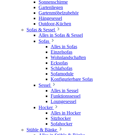
Sonnenschirme
Gartenliegen
Gartenmöbelzubehör
Hängesessel
Outdoor-Küchen
Sofas & Sessel
Alles in Sofas & Sessel
Sofas
Alles in Sofas
Einzelsofas
Wohnlandschaften
Ecksofas
Schlafsofas
Sofamodule
Konfigurierbare Sofas
Sessel
Alles in Sessel
Funktionssessel
Loungesessel
Hocker
Alles in Hocker
Sitzhocker
Sofahocker
Stühle & Bänke