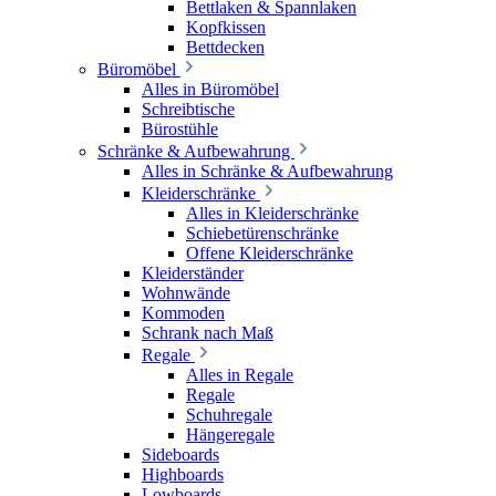
Bettlaken & Spannlaken
Kopfkissen
Bettdecken
Büromöbel
Alles in Büromöbel
Schreibtische
Bürostühle
Schränke & Aufbewahrung
Alles in Schränke & Aufbewahrung
Kleiderschränke
Alles in Kleiderschränke
Schiebetürenschränke
Offene Kleiderschränke
Kleiderständer
Wohnwände
Kommoden
Schrank nach Maß
Regale
Alles in Regale
Regale
Schuhregale
Hängeregale
Sideboards
Highboards
Lowboards