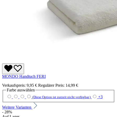
MONDO Handtuch FERI
Verkaufspreis:
9,95 €
Regulärer Preis:
14,99 €
Farbe
auswählen
+
3
(Diese Option ist zurzeit nicht verfügbar.)
Weitere Varianten
- 28%
Auf Lager