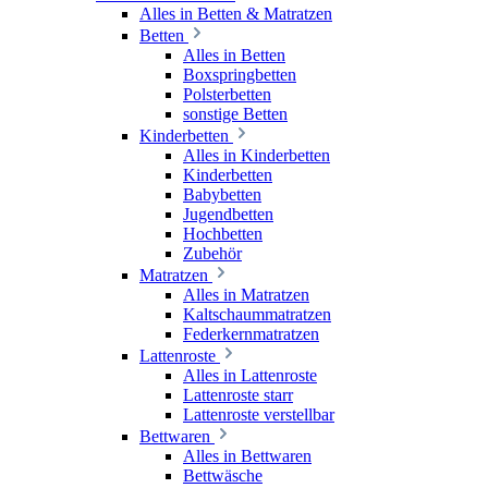
Alles in Betten & Matratzen
Betten
Alles in Betten
Boxspringbetten
Polsterbetten
sonstige Betten
Kinderbetten
Alles in Kinderbetten
Kinderbetten
Babybetten
Jugendbetten
Hochbetten
Zubehör
Matratzen
Alles in Matratzen
Kaltschaummatratzen
Federkernmatratzen
Lattenroste
Alles in Lattenroste
Lattenroste starr
Lattenroste verstellbar
Bettwaren
Alles in Bettwaren
Bettwäsche