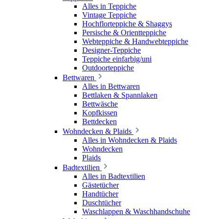
Alles in Teppiche
Vintage Teppiche
Hochflorteppiche & Shaggys
Persische & Orientteppiche
Webteppiche & Handwebteppiche
Designer-Teppiche
Teppiche einfarbig/uni
Outdoorteppiche
Bettwaren
Alles in Bettwaren
Bettlaken & Spannlaken
Bettwäsche
Kopfkissen
Bettdecken
Wohndecken & Plaids
Alles in Wohndecken & Plaids
Wohndecken
Plaids
Badtextilien
Alles in Badtextilien
Gästetücher
Handtücher
Duschtücher
Waschlappen & Waschhandschuhe