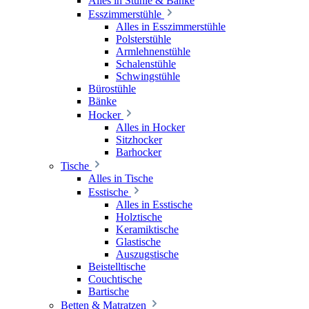
Alles in Stühle & Bänke
Esszimmerstühle
Alles in Esszimmerstühle
Polsterstühle
Armlehnenstühle
Schalenstühle
Schwingstühle
Bürostühle
Bänke
Hocker
Alles in Hocker
Sitzhocker
Barhocker
Tische
Alles in Tische
Esstische
Alles in Esstische
Holztische
Keramiktische
Glastische
Auszugstische
Beistelltische
Couchtische
Bartische
Betten & Matratzen