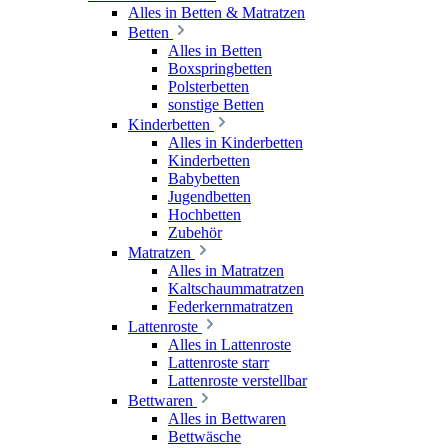
Alles in Betten & Matratzen
Betten
Alles in Betten
Boxspringbetten
Polsterbetten
sonstige Betten
Kinderbetten
Alles in Kinderbetten
Kinderbetten
Babybetten
Jugendbetten
Hochbetten
Zubehör
Matratzen
Alles in Matratzen
Kaltschaummatratzen
Federkernmatratzen
Lattenroste
Alles in Lattenroste
Lattenroste starr
Lattenroste verstellbar
Bettwaren
Alles in Bettwaren
Bettwäsche