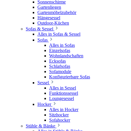
Sonnenschirme
Gartenliegen
Gartenmöbelzubehör
Hängesessel
Outdoor-Küchen
Sofas & Sessel
Alles in Sofas & Sessel
Sofas
Alles in Sofas
Einzelsofas
Wohnlandschaften
Ecksofas
Schlafsofas
Sofamodule
Konfigurierbare Sofas
Sessel
Alles in Sessel
Funktionssessel
Loungesessel
Hocker
Alles in Hocker
Sitzhocker
Sofahocker
Stühle & Bänke