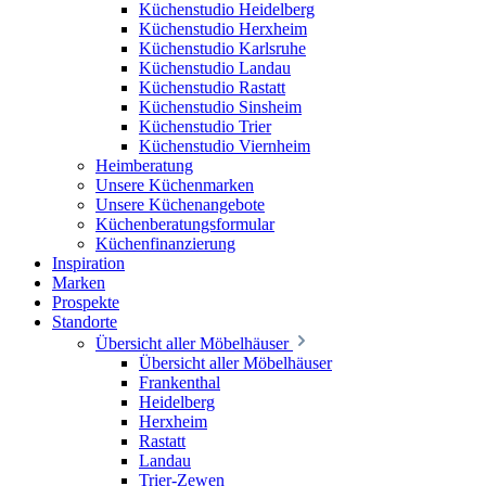
Küchenstudio Heidelberg
Küchenstudio Herxheim
Küchenstudio Karlsruhe
Küchenstudio Landau
Küchenstudio Rastatt
Küchenstudio Sinsheim
Küchenstudio Trier
Küchenstudio Viernheim
Heimberatung
Unsere Küchenmarken
Unsere Küchenangebote
Küchenberatungsformular
Küchenfinanzierung
Inspiration
Marken
Prospekte
Standorte
Übersicht aller Möbelhäuser
Übersicht aller Möbelhäuser
Frankenthal
Heidelberg
Herxheim
Rastatt
Landau
Trier-Zewen