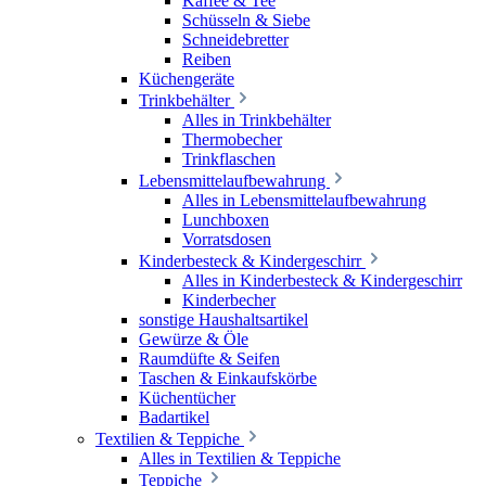
Kaffee & Tee
Schüsseln & Siebe
Schneidebretter
Reiben
Küchengeräte
Trinkbehälter
Alles in Trinkbehälter
Thermobecher
Trinkflaschen
Lebensmittelaufbewahrung
Alles in Lebensmittelaufbewahrung
Lunchboxen
Vorratsdosen
Kinderbesteck & Kindergeschirr
Alles in Kinderbesteck & Kindergeschirr
Kinderbecher
sonstige Haushaltsartikel
Gewürze & Öle
Raumdüfte & Seifen
Taschen & Einkaufskörbe
Küchentücher
Badartikel
Textilien & Teppiche
Alles in Textilien & Teppiche
Teppiche