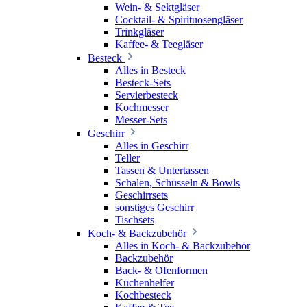
Wein- & Sektgläser
Cocktail- & Spirituosengläser
Trinkgläser
Kaffee- & Teegläser
Besteck
Alles in Besteck
Besteck-Sets
Servierbesteck
Kochmesser
Messer-Sets
Geschirr
Alles in Geschirr
Teller
Tassen & Untertassen
Schalen, Schüsseln & Bowls
Geschirrsets
sonstiges Geschirr
Tischsets
Koch- & Backzubehör
Alles in Koch- & Backzubehör
Backzubehör
Back- & Ofenformen
Küchenhelfer
Kochbesteck