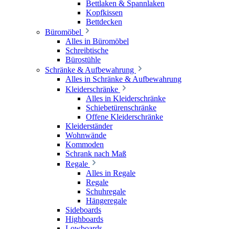
Bettlaken & Spannlaken
Kopfkissen
Bettdecken
Büromöbel
Alles in Büromöbel
Schreibtische
Bürostühle
Schränke & Aufbewahrung
Alles in Schränke & Aufbewahrung
Kleiderschränke
Alles in Kleiderschränke
Schiebetürenschränke
Offene Kleiderschränke
Kleiderständer
Wohnwände
Kommoden
Schrank nach Maß
Regale
Alles in Regale
Regale
Schuhregale
Hängeregale
Sideboards
Highboards
Lowboards