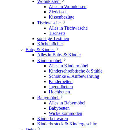
Wohnkissen
Alles in Wohnkissen
Zierkissen
Kissenbezüge
Tischwäsche
Alles in Tischwäsche
Tischsets
sonstige Textilien
Küchentücher
Baby & Kinder
Alles in Baby & Kinder
Kindermöbel
Alles in Kindermöbel
Kinderschreibtische & Stühle
Schränke & Aufbewahrung
Kinderbetten
Jugendbetten
Hochbetten
Babymöbel
Alles in Babymöbel
Babybetten
Wickelkommoden
Kinderbettwaren
Kinderbesteck & Kindergeschirr
Deko