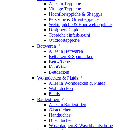
Alles in Teppiche
Vintage Teppiche
Hochflorteppiche & Shaggys
Persische & Orientteppiche
Webteppiche & Handwebteppiche
Designer-Teppiche
Teppiche einfarbig/uni
Outdoorteppiche
Bettwaren
Alles in Bettwaren
Bettlaken & Spannlaken
Bettwäsche
Kopfkissen
Bettdecken
Wohndecken & Plaids
Alles in Wohndecken & Plaids
Wohndecken
Plaids
Badtextilien
Alles in Badtextilien
Gästetücher
Handtücher
Duschtücher
Waschlappen & Waschhandschuhe