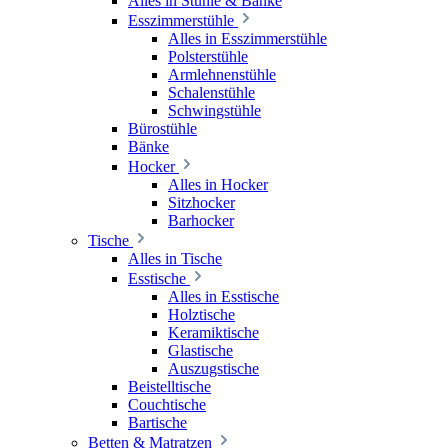
Alles in Stühle & Bänke
Esszimmerstühle
Alles in Esszimmerstühle
Polsterstühle
Armlehnenstühle
Schalenstühle
Schwingstühle
Bürostühle
Bänke
Hocker
Alles in Hocker
Sitzhocker
Barhocker
Tische
Alles in Tische
Esstische
Alles in Esstische
Holztische
Keramiktische
Glastische
Auszugstische
Beistelltische
Couchtische
Bartische
Betten & Matratzen