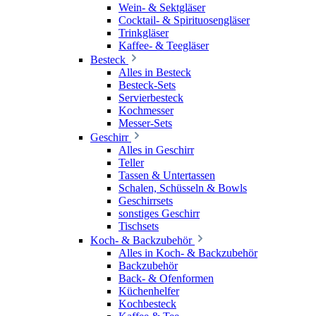
Wein- & Sektgläser
Cocktail- & Spirituosengläser
Trinkgläser
Kaffee- & Teegläser
Besteck
Alles in Besteck
Besteck-Sets
Servierbesteck
Kochmesser
Messer-Sets
Geschirr
Alles in Geschirr
Teller
Tassen & Untertassen
Schalen, Schüsseln & Bowls
Geschirrsets
sonstiges Geschirr
Tischsets
Koch- & Backzubehör
Alles in Koch- & Backzubehör
Backzubehör
Back- & Ofenformen
Küchenhelfer
Kochbesteck