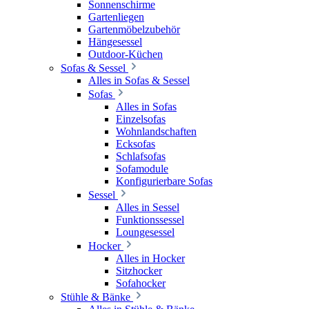
Sonnenschirme
Gartenliegen
Gartenmöbelzubehör
Hängesessel
Outdoor-Küchen
Sofas & Sessel
Alles in Sofas & Sessel
Sofas
Alles in Sofas
Einzelsofas
Wohnlandschaften
Ecksofas
Schlafsofas
Sofamodule
Konfigurierbare Sofas
Sessel
Alles in Sessel
Funktionssessel
Loungesessel
Hocker
Alles in Hocker
Sitzhocker
Sofahocker
Stühle & Bänke