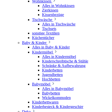
Wohnkissen
Alles in Wohnkissen
Zierkissen
Kissenbezüge
Tischwäsche
Alles in Tischwäsche
Tischsets
sonstige Textilien
Küchentücher
Baby & Kinder
Alles in Baby & Kinder
Kindermöbel
Alles in Kindermöbel
Kinderschreibtische & Stühle
Schränke & Aufbewahrung
Kinderbetten
Jugendbetten
Hochbetten
Babymöbel
Alles in Babymöbel
Babybetten
Wickelkommoden
Kinderbettwaren
Kinderbesteck & Kindergeschirr
Deko