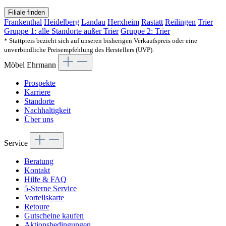
Filiale finden
Frankenthal
Heidelberg
Landau
Herxheim
Rastatt
Reilingen
Trier
Gruppe 1: alle Standorte außer Trier
Gruppe 2: Trier
* Stattpreis bezieht sich auf unseren bisherigen Verkaufspreis oder eine
unverbindliche Preisempfehlung des Herstellers (UVP).
Möbel Ehrmann
Prospekte
Karriere
Standorte
Nachhaltigkeit
Über uns
Service
Beratung
Kontakt
Hilfe & FAQ
5-Sterne Service
Vorteilskarte
Retoure
Gutscheine kaufen
Aktionsbedingungen