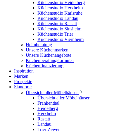
Küchenstudio Heidelberg
Küchenstudio Herxheim
Küchenstudio Karlsruhe
Küchenstudio Landau
Küchenstudio Rastatt
Küchenstudio Sinsheim
Küchenstudio Trier
Küchenstudio Viernheim
Heimberatung
Unsere Küchenmarken
Unsere Küchenangebote
Küchenberatungsformular
Küchenfinanzierung
Inspiration
Marken
Prospekte
Standorte
Übersicht aller Möbelhäuser
Übersicht aller Möbelhäuser
Frankenthal
Heidelberg
Herxheim
Rastatt
Landau
Trier-Zewen