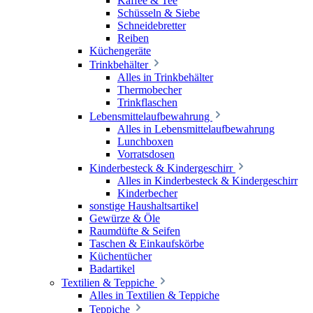
Kaffee & Tee
Schüsseln & Siebe
Schneidebretter
Reiben
Küchengeräte
Trinkbehälter
Alles in Trinkbehälter
Thermobecher
Trinkflaschen
Lebensmittelaufbewahrung
Alles in Lebensmittelaufbewahrung
Lunchboxen
Vorratsdosen
Kinderbesteck & Kindergeschirr
Alles in Kinderbesteck & Kindergeschirr
Kinderbecher
sonstige Haushaltsartikel
Gewürze & Öle
Raumdüfte & Seifen
Taschen & Einkaufskörbe
Küchentücher
Badartikel
Textilien & Teppiche
Alles in Textilien & Teppiche
Teppiche