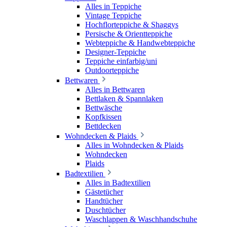
Alles in Teppiche
Vintage Teppiche
Hochflorteppiche & Shaggys
Persische & Orientteppiche
Webteppiche & Handwebteppiche
Designer-Teppiche
Teppiche einfarbig/uni
Outdoorteppiche
Bettwaren
Alles in Bettwaren
Bettlaken & Spannlaken
Bettwäsche
Kopfkissen
Bettdecken
Wohndecken & Plaids
Alles in Wohndecken & Plaids
Wohndecken
Plaids
Badtextilien
Alles in Badtextilien
Gästetücher
Handtücher
Duschtücher
Waschlappen & Waschhandschuhe