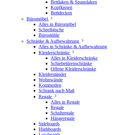
Bettlaken & Spannlaken
Kopfkissen
Bettdecken
Büromöbel
Alles in Büromöbel
Schreibtische
Bürostühle
Schränke & Aufbewahrung
Alles in Schränke & Aufbewahrung
Kleiderschränke
Alles in Kleiderschränke
Schiebetürenschränke
Offene Kleiderschränke
Kleiderständer
Wohnwände
Kommoden
Schrank nach Maß
Regale
Alles in Regale
Regale
Schuhregale
Hängeregale
Sideboards
Highboards
Lowboards