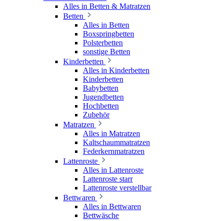
Alles in Betten & Matratzen
Betten
Alles in Betten
Boxspringbetten
Polsterbetten
sonstige Betten
Kinderbetten
Alles in Kinderbetten
Kinderbetten
Babybetten
Jugendbetten
Hochbetten
Zubehör
Matratzen
Alles in Matratzen
Kaltschaummatratzen
Federkernmatratzen
Lattenroste
Alles in Lattenroste
Lattenroste starr
Lattenroste verstellbar
Bettwaren
Alles in Bettwaren
Bettwäsche