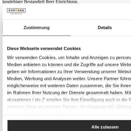
langlebiger Bestandteil Ihrer Einrichtung.
Produktdetails
Zustimmung
Details
Abmessung
Breite:
46 cm
Diese Webseite verwendet Cookies
Gewicht:
ca. 2,7 kg
Höhe:
170 cm
Wir verwenden Cookies, um Inhalte und Anzeigen zu personal
Tiefe:
46 cm
Medien anbieten zu können und die Zugriffe auf unsere Web
Eigenschaften
geben wir Informationen zu Ihrer Verwendung unserer Websit
Farbton:
braun
Medien, Werbung und Analysen weiter. Unsere Partner führe
Belastbarkeit:
max. 10 kg
Farbe:
natural
möglicherweise mit weiteren Daten zusammen, die Sie ihnen b
Outdoor:
nein
im Rahmen Ihrer Nutzung der Dienste gesammelt haben. Mit K
Material & Pflege
akzeptieren / etc.]“ erteilen Sie Ihre Einwilligung auch in die
Fuß:
Buche
unserem Shop an unseren Partner, die shopware AG (Ebbing
Holzart:
Buche
Deutschland), die diese Daten Ihnen nicht persönlich zuordn
Material:
Massivholz
Pflegetipps:
mit feuchtem Tuch und mildem Reinigungsmittel
Zwecken (z.B. Produktverbesserungen, Marktverhaltensanaly
reinigen und sofort trocken wischen.
Alle zulassen
Produktnummer:
1248034600