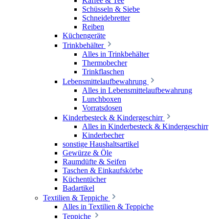
Kaffee & Tee
Schüsseln & Siebe
Schneidebretter
Reiben
Küchengeräte
Trinkbehälter
Alles in Trinkbehälter
Thermobecher
Trinkflaschen
Lebensmittelaufbewahrung
Alles in Lebensmittelaufbewahrung
Lunchboxen
Vorratsdosen
Kinderbesteck & Kindergeschirr
Alles in Kinderbesteck & Kindergeschirr
Kinderbecher
sonstige Haushaltsartikel
Gewürze & Öle
Raumdüfte & Seifen
Taschen & Einkaufskörbe
Küchentücher
Badartikel
Textilien & Teppiche
Alles in Textilien & Teppiche
Teppiche