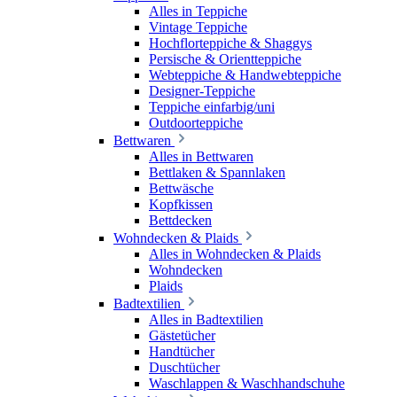
Alles in Teppiche
Vintage Teppiche
Hochflorteppiche & Shaggys
Persische & Orientteppiche
Webteppiche & Handwebteppiche
Designer-Teppiche
Teppiche einfarbig/uni
Outdoorteppiche
Bettwaren
Alles in Bettwaren
Bettlaken & Spannlaken
Bettwäsche
Kopfkissen
Bettdecken
Wohndecken & Plaids
Alles in Wohndecken & Plaids
Wohndecken
Plaids
Badtextilien
Alles in Badtextilien
Gästetücher
Handtücher
Duschtücher
Waschlappen & Waschhandschuhe