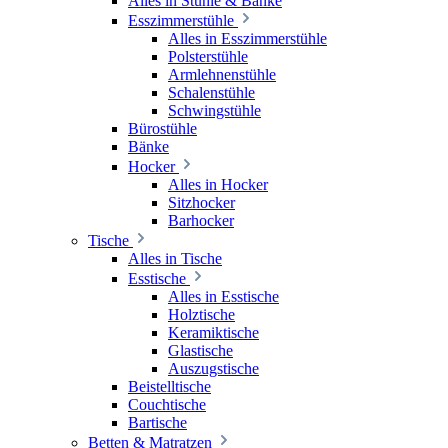
Alles in Stühle & Bänke
Esszimmerstühle
Alles in Esszimmerstühle
Polsterstühle
Armlehnenstühle
Schalenstühle
Schwingstühle
Bürostühle
Bänke
Hocker
Alles in Hocker
Sitzhocker
Barhocker
Tische
Alles in Tische
Esstische
Alles in Esstische
Holztische
Keramiktische
Glastische
Auszugstische
Beistelltische
Couchtische
Bartische
Betten & Matratzen