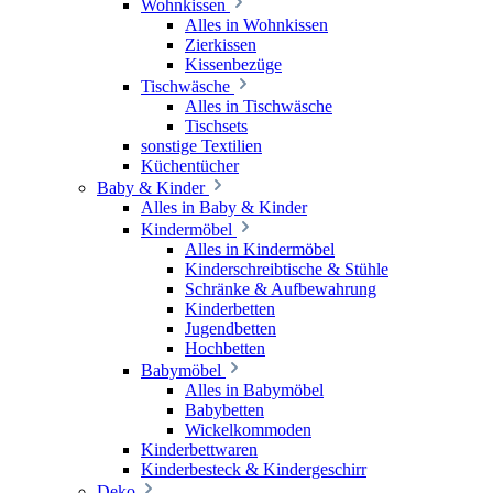
Wohnkissen
Alles in Wohnkissen
Zierkissen
Kissenbezüge
Tischwäsche
Alles in Tischwäsche
Tischsets
sonstige Textilien
Küchentücher
Baby & Kinder
Alles in Baby & Kinder
Kindermöbel
Alles in Kindermöbel
Kinderschreibtische & Stühle
Schränke & Aufbewahrung
Kinderbetten
Jugendbetten
Hochbetten
Babymöbel
Alles in Babymöbel
Babybetten
Wickelkommoden
Kinderbettwaren
Kinderbesteck & Kindergeschirr
Deko