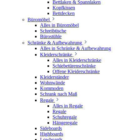
Bettlaken & Spannlaken
Kopfkissen
Bettdecken
Büromöbel
Alles in Büromöbel
Schreibtische
Bürostühle
Schränke & Aufbewahrung
Alles in Schränke & Aufbewahrung
Kleiderschränke
Alles in Kleiderschränke
Schiebetürenschränke
Offene Kleiderschränke
Kleiderständer
Wohnwände
Kommoden
Schrank nach Maß
Regale
Alles in Regale
Regale
Schuhregale
Hängeregale
Sideboards
Highboards
Lowboards