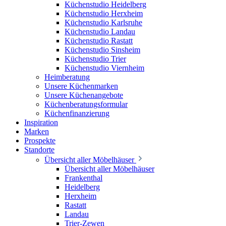
Küchenstudio Heidelberg
Küchenstudio Herxheim
Küchenstudio Karlsruhe
Küchenstudio Landau
Küchenstudio Rastatt
Küchenstudio Sinsheim
Küchenstudio Trier
Küchenstudio Viernheim
Heimberatung
Unsere Küchenmarken
Unsere Küchenangebote
Küchenberatungsformular
Küchenfinanzierung
Inspiration
Marken
Prospekte
Standorte
Übersicht aller Möbelhäuser
Übersicht aller Möbelhäuser
Frankenthal
Heidelberg
Herxheim
Rastatt
Landau
Trier-Zewen