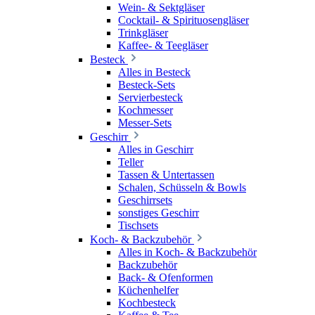
Wein- & Sektgläser
Cocktail- & Spirituosengläser
Trinkgläser
Kaffee- & Teegläser
Besteck
Alles in Besteck
Besteck-Sets
Servierbesteck
Kochmesser
Messer-Sets
Geschirr
Alles in Geschirr
Teller
Tassen & Untertassen
Schalen, Schüsseln & Bowls
Geschirrsets
sonstiges Geschirr
Tischsets
Koch- & Backzubehör
Alles in Koch- & Backzubehör
Backzubehör
Back- & Ofenformen
Küchenhelfer
Kochbesteck