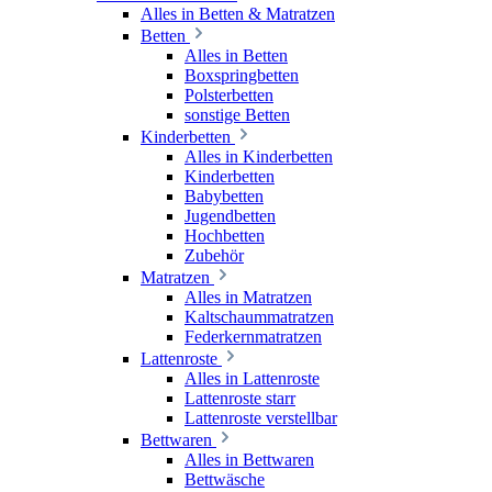
Alles in Betten & Matratzen
Betten
Alles in Betten
Boxspringbetten
Polsterbetten
sonstige Betten
Kinderbetten
Alles in Kinderbetten
Kinderbetten
Babybetten
Jugendbetten
Hochbetten
Zubehör
Matratzen
Alles in Matratzen
Kaltschaummatratzen
Federkernmatratzen
Lattenroste
Alles in Lattenroste
Lattenroste starr
Lattenroste verstellbar
Bettwaren
Alles in Bettwaren
Bettwäsche