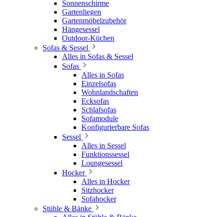
Sonnenschirme
Gartenliegen
Gartenmöbelzubehör
Hängesessel
Outdoor-Küchen
Sofas & Sessel
Alles in Sofas & Sessel
Sofas
Alles in Sofas
Einzelsofas
Wohnlandschaften
Ecksofas
Schlafsofas
Sofamodule
Konfigurierbare Sofas
Sessel
Alles in Sessel
Funktionssessel
Loungesessel
Hocker
Alles in Hocker
Sitzhocker
Sofahocker
Stühle & Bänke