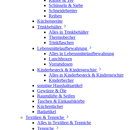
Kaffee & Tee
Schüsseln & Siebe
Schneidebretter
Reiben
Küchengeräte
Trinkbehälter
Alles in Trinkbehälter
Thermobecher
Trinkflaschen
Lebensmittelaufbewahrung
Alles in Lebensmittelaufbewahrung
Lunchboxen
Vorratsdosen
Kinderbesteck & Kindergeschirr
Alles in Kinderbesteck & Kindergeschirr
Kinderbecher
sonstige Haushaltsartikel
Gewürze & Öle
Raumdüfte & Seifen
Taschen & Einkaufskörbe
Küchentücher
Badartikel
Textilien & Teppiche
Alles in Textilien & Teppiche
Teppiche