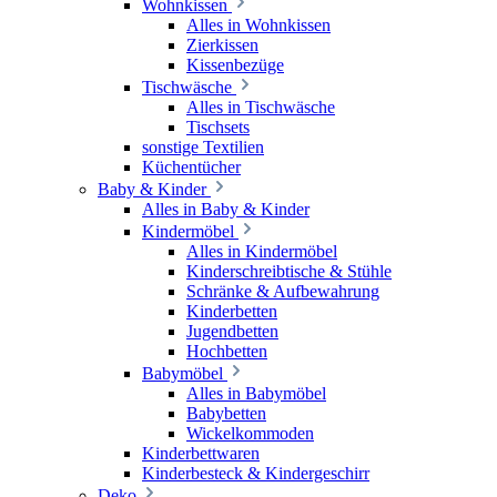
Wohnkissen
Alles in Wohnkissen
Zierkissen
Kissenbezüge
Tischwäsche
Alles in Tischwäsche
Tischsets
sonstige Textilien
Küchentücher
Baby & Kinder
Alles in Baby & Kinder
Kindermöbel
Alles in Kindermöbel
Kinderschreibtische & Stühle
Schränke & Aufbewahrung
Kinderbetten
Jugendbetten
Hochbetten
Babymöbel
Alles in Babymöbel
Babybetten
Wickelkommoden
Kinderbettwaren
Kinderbesteck & Kindergeschirr
Deko