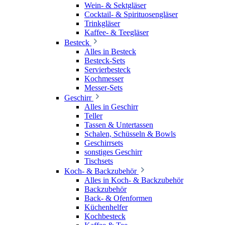
Wein- & Sektgläser
Cocktail- & Spirituosengläser
Trinkgläser
Kaffee- & Teegläser
Besteck
Alles in Besteck
Besteck-Sets
Servierbesteck
Kochmesser
Messer-Sets
Geschirr
Alles in Geschirr
Teller
Tassen & Untertassen
Schalen, Schüsseln & Bowls
Geschirrsets
sonstiges Geschirr
Tischsets
Koch- & Backzubehör
Alles in Koch- & Backzubehör
Backzubehör
Back- & Ofenformen
Küchenhelfer
Kochbesteck