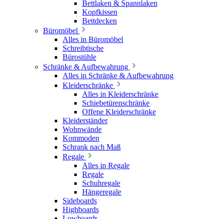
Bettlaken & Spannlaken
Kopfkissen
Bettdecken
Büromöbel
Alles in Büromöbel
Schreibtische
Bürostühle
Schränke & Aufbewahrung
Alles in Schränke & Aufbewahrung
Kleiderschränke
Alles in Kleiderschränke
Schiebetürenschränke
Offene Kleiderschränke
Kleiderständer
Wohnwände
Kommoden
Schrank nach Maß
Regale
Alles in Regale
Regale
Schuhregale
Hängeregale
Sideboards
Highboards
Lowboards