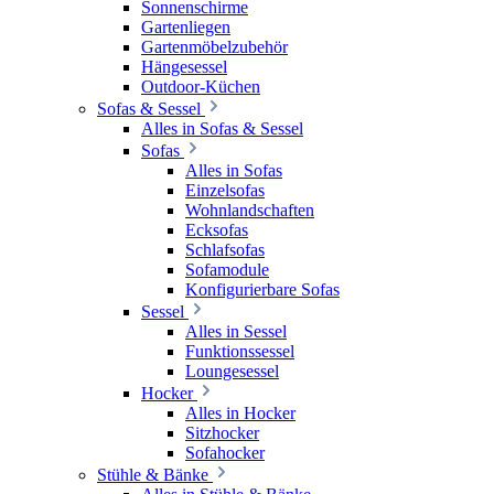
Sonnenschirme
Gartenliegen
Gartenmöbelzubehör
Hängesessel
Outdoor-Küchen
Sofas & Sessel
Alles in Sofas & Sessel
Sofas
Alles in Sofas
Einzelsofas
Wohnlandschaften
Ecksofas
Schlafsofas
Sofamodule
Konfigurierbare Sofas
Sessel
Alles in Sessel
Funktionssessel
Loungesessel
Hocker
Alles in Hocker
Sitzhocker
Sofahocker
Stühle & Bänke