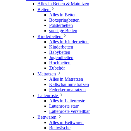
Alles in Betten & Matratzen
Betten
Alles in Betten
Boxspringbetten
Polsterbetten
sonstige Betten
Kinderbetten
Alles in Kinderbetten
Kinderbetten
Babybetten
Jugendbetten
Hochbetten
Zubehör
Matratzen
Alles in Matratzen
Kaltschaummatratzen
Federkernmatratzen
Lattenroste
Alles in Lattenroste
Lattenroste starr
Lattenroste verstellbar
Bettwaren
Alles in Bettwaren
Bettwäsche