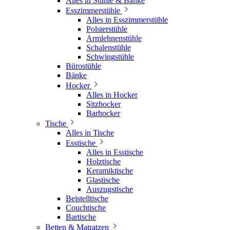
Alles in Stühle & Bänke
Esszimmerstühle
Alles in Esszimmerstühle
Polsterstühle
Armlehnenstühle
Schalenstühle
Schwingstühle
Bürostühle
Bänke
Hocker
Alles in Hocker
Sitzhocker
Barhocker
Tische
Alles in Tische
Esstische
Alles in Esstische
Holztische
Keramiktische
Glastische
Auszugstische
Beistelltische
Couchtische
Bartische
Betten & Matratzen