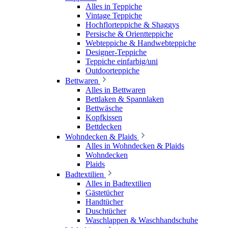
Alles in Teppiche
Vintage Teppiche
Hochflorteppiche & Shaggys
Persische & Orientteppiche
Webteppiche & Handwebteppiche
Designer-Teppiche
Teppiche einfarbig/uni
Outdoorteppiche
Bettwaren
Alles in Bettwaren
Bettlaken & Spannlaken
Bettwäsche
Kopfkissen
Bettdecken
Wohndecken & Plaids
Alles in Wohndecken & Plaids
Wohndecken
Plaids
Badtextilien
Alles in Badtextilien
Gästetücher
Handtücher
Duschtücher
Waschlappen & Waschhandschuhe