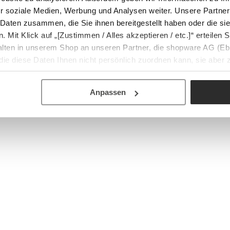
r soziale Medien, Werbung und Analysen weiter. Unsere Partner
 Daten zusammen, die Sie ihnen bereitgestellt haben oder die s
Mit Klick auf „[Zustimmen / Alles akzeptieren / etc.]“ erteilen Si
halten in unserem Shop an unseren Partner, die shopware AG (Eb
ie diese Daten Ihnen nicht persönlich zuordnen kann, sie aber
tverhaltensanalysen) verarbeiten darf.
Anpassen