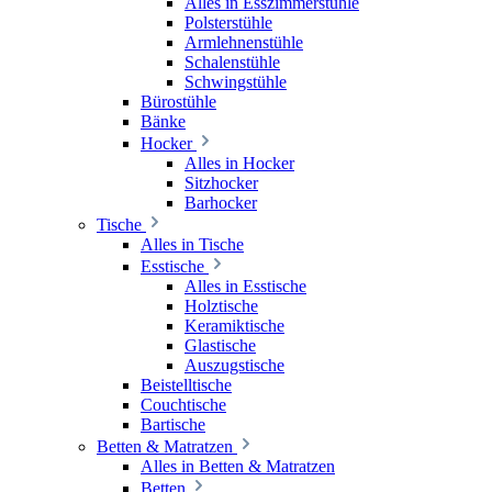
Alles in Esszimmerstühle
Polsterstühle
Armlehnenstühle
Schalenstühle
Schwingstühle
Bürostühle
Bänke
Hocker
Alles in Hocker
Sitzhocker
Barhocker
Tische
Alles in Tische
Esstische
Alles in Esstische
Holztische
Keramiktische
Glastische
Auszugstische
Beistelltische
Couchtische
Bartische
Betten & Matratzen
Alles in Betten & Matratzen
Betten