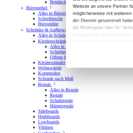
Bettdecken
Website an unsere Partner fü
Büromöbel
möglicherweise mit weiteren
Alles in Büromöbel
Schreibtische
der Dienste gesammelt haben. 
Bürostühle
die Weitergabe über Ihr Ver
Schränke & Aufbewahrung
Schöppingen, Deutschland), d
Alles in Schränke & Aufbewahrung
Kleiderschränke
Produktverbesserungen, Mark
Alles in Kleiderschränke
Schiebetürenschränke
Offene Kleiderschränke
Kleiderständer
Wohnwände
Kommoden
Schrank nach Maß
Regale
Alles in Regale
Regale
Schuhregale
Hängeregale
Sideboards
Highboards
Lowboards
Vitrinen