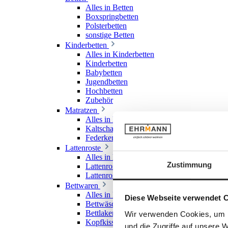
Alles in Betten
Boxspringbetten
Polsterbetten
sonstige Betten
Kinderbetten
Alles in Kinderbetten
Kinderbetten
Babybetten
Jugendbetten
Hochbetten
Zubehör
Matratzen
Alles in Matratzen
Kaltschaummatratzen
Federkernmatratzen
Lattenroste
Alles in Lattenroste
Zustimmung
Lattenroste starr
Lattenroste verstellbar
Bettwaren
Alles in Bettwaren
Diese Webseite verwendet 
Bettwäsche
Bettlaken & Spannlaken
Wir verwenden Cookies, um I
Kopfkissen
und die Zugriffe auf unsere 