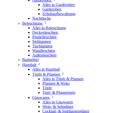
Garderoben
Alles in Garderoben
Garderoben
Schuhaufbewahrung
Nachttische
Beleuchtung
Alles in Beleuchtung
Deckenleuchten
Pendelleuchten
Stehlampen
Tischlampen
Wandleuchten
Außenleuchten
Badmöbel
Haushalt
Alles in Haushalt
Töpfe & Pfannen
Alles in Töpfe & Pfannen
Pfannen & Woks
Töpfe
Topf- & Pfannensets
Glaswaren
Alles in Glaswaren
Wein- & Sektgläser
Cocktail- & Spirituosengläser