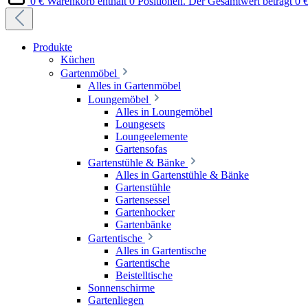
0 €
Warenkorb enthält 0 Positionen. Der Gesamtwert beträgt 0 €
Produkte
Küchen
Gartenmöbel
Alles in Gartenmöbel
Loungemöbel
Alles in Loungemöbel
Loungesets
Loungeelemente
Gartensofas
Gartenstühle & Bänke
Alles in Gartenstühle & Bänke
Gartenstühle
Gartensessel
Gartenhocker
Gartenbänke
Gartentische
Alles in Gartentische
Gartentische
Beistelltische
Sonnenschirme
Gartenliegen