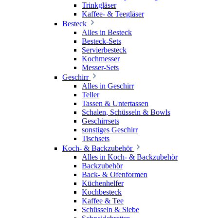
Trinkgläser
Kaffee- & Teegläser
Besteck
Alles in Besteck
Besteck-Sets
Servierbesteck
Kochmesser
Messer-Sets
Geschirr
Alles in Geschirr
Teller
Tassen & Untertassen
Schalen, Schüsseln & Bowls
Geschirrsets
sonstiges Geschirr
Tischsets
Koch- & Backzubehör
Alles in Koch- & Backzubehör
Backzubehör
Back- & Ofenformen
Küchenhelfer
Kochbesteck
Kaffee & Tee
Schüsseln & Siebe