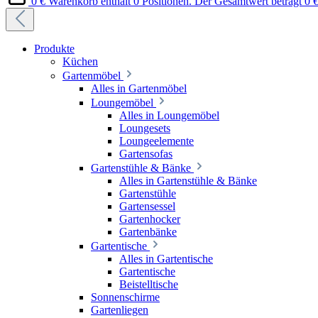
0 €
Warenkorb enthält 0 Positionen. Der Gesamtwert beträgt 0 €
Produkte
Küchen
Gartenmöbel
Alles in Gartenmöbel
Loungemöbel
Alles in Loungemöbel
Loungesets
Loungeelemente
Gartensofas
Gartenstühle & Bänke
Alles in Gartenstühle & Bänke
Gartenstühle
Gartensessel
Gartenhocker
Gartenbänke
Gartentische
Alles in Gartentische
Gartentische
Beistelltische
Sonnenschirme
Gartenliegen