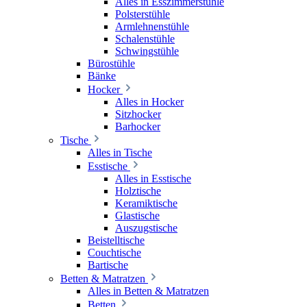
Alles in Esszimmerstühle
Polsterstühle
Armlehnenstühle
Schalenstühle
Schwingstühle
Bürostühle
Bänke
Hocker
Alles in Hocker
Sitzhocker
Barhocker
Tische
Alles in Tische
Esstische
Alles in Esstische
Holztische
Keramiktische
Glastische
Auszugstische
Beistelltische
Couchtische
Bartische
Betten & Matratzen
Alles in Betten & Matratzen
Betten