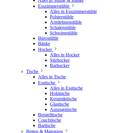
Alles in Stühle & Bänke
Esszimmerstühle
Alles in Esszimmerstühle
Polsterstühle
Armlehnenstühle
Schalenstühle
Schwingstühle
Bürostühle
Bänke
Hocker
Alles in Hocker
Sitzhocker
Barhocker
Tische
Alles in Tische
Esstische
Alles in Esstische
Holztische
Keramiktische
Glastische
Auszugstische
Beistelltische
Couchtische
Bartische
Betten & Matratzen