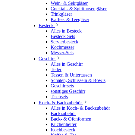
Wein- & Sektgläser
Cocktail- & Spirituosengläser
Trinkgläser
Kaffee- & Teegläser
Besteck
Alles in Besteck
Besteck-Sets
Servierbesteck
Kochmesser
Messer-Sets
Geschirr
Alles in Geschirr
Teller
Tassen & Untertassen
Schalen, Schüsseln & Bowls
Geschirrsets
sonstiges Geschirr
Tischsets
Koch- & Backzubehör
Alles in Koch- & Backzubehör
Backzubehör
Back- & Ofenformen
Küchenhelfer
Kochbesteck