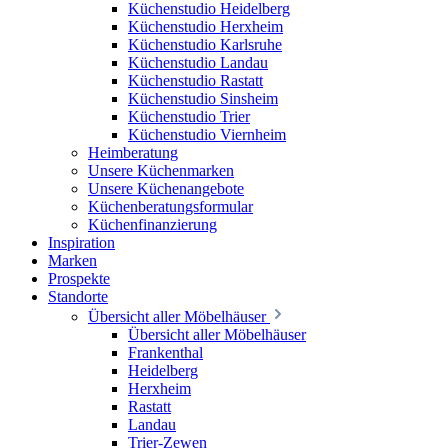
Küchenstudio Heidelberg
Küchenstudio Herxheim
Küchenstudio Karlsruhe
Küchenstudio Landau
Küchenstudio Rastatt
Küchenstudio Sinsheim
Küchenstudio Trier
Küchenstudio Viernheim
Heimberatung
Unsere Küchenmarken
Unsere Küchenangebote
Küchenberatungsformular
Küchenfinanzierung
Inspiration
Marken
Prospekte
Standorte
Übersicht aller Möbelhäuser
Übersicht aller Möbelhäuser
Frankenthal
Heidelberg
Herxheim
Rastatt
Landau
Trier-Zewen