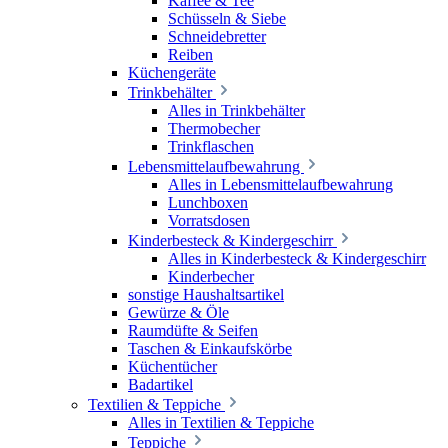
Kaffee & Tee
Schüsseln & Siebe
Schneidebretter
Reiben
Küchengeräte
Trinkbehälter
Alles in Trinkbehälter
Thermobecher
Trinkflaschen
Lebensmittelaufbewahrung
Alles in Lebensmittelaufbewahrung
Lunchboxen
Vorratsdosen
Kinderbesteck & Kindergeschirr
Alles in Kinderbesteck & Kindergeschirr
Kinderbecher
sonstige Haushaltsartikel
Gewürze & Öle
Raumdüfte & Seifen
Taschen & Einkaufskörbe
Küchentücher
Badartikel
Textilien & Teppiche
Alles in Textilien & Teppiche
Teppiche