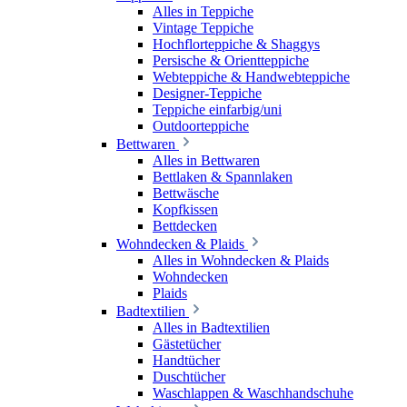
Alles in Teppiche
Vintage Teppiche
Hochflorteppiche & Shaggys
Persische & Orientteppiche
Webteppiche & Handwebteppiche
Designer-Teppiche
Teppiche einfarbig/uni
Outdoorteppiche
Bettwaren
Alles in Bettwaren
Bettlaken & Spannlaken
Bettwäsche
Kopfkissen
Bettdecken
Wohndecken & Plaids
Alles in Wohndecken & Plaids
Wohndecken
Plaids
Badtextilien
Alles in Badtextilien
Gästetücher
Handtücher
Duschtücher
Waschlappen & Waschhandschuhe