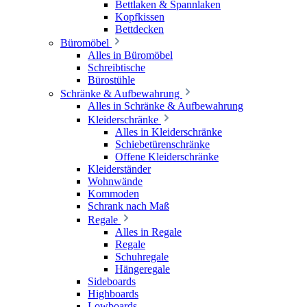
Bettlaken & Spannlaken
Kopfkissen
Bettdecken
Büromöbel
Alles in Büromöbel
Schreibtische
Bürostühle
Schränke & Aufbewahrung
Alles in Schränke & Aufbewahrung
Kleiderschränke
Alles in Kleiderschränke
Schiebetürenschränke
Offene Kleiderschränke
Kleiderständer
Wohnwände
Kommoden
Schrank nach Maß
Regale
Alles in Regale
Regale
Schuhregale
Hängeregale
Sideboards
Highboards
Lowboards