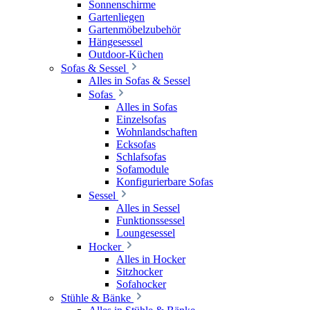
Sonnenschirme
Gartenliegen
Gartenmöbelzubehör
Hängesessel
Outdoor-Küchen
Sofas & Sessel
Alles in Sofas & Sessel
Sofas
Alles in Sofas
Einzelsofas
Wohnlandschaften
Ecksofas
Schlafsofas
Sofamodule
Konfigurierbare Sofas
Sessel
Alles in Sessel
Funktionssessel
Loungesessel
Hocker
Alles in Hocker
Sitzhocker
Sofahocker
Stühle & Bänke