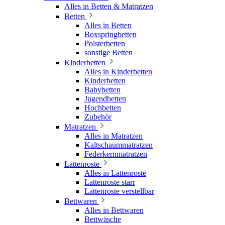
Alles in Betten & Matratzen
Betten
Alles in Betten
Boxspringbetten
Polsterbetten
sonstige Betten
Kinderbetten
Alles in Kinderbetten
Kinderbetten
Babybetten
Jugendbetten
Hochbetten
Zubehör
Matratzen
Alles in Matratzen
Kaltschaummatratzen
Federkernmatratzen
Lattenroste
Alles in Lattenroste
Lattenroste starr
Lattenroste verstellbar
Bettwaren
Alles in Bettwaren
Bettwäsche