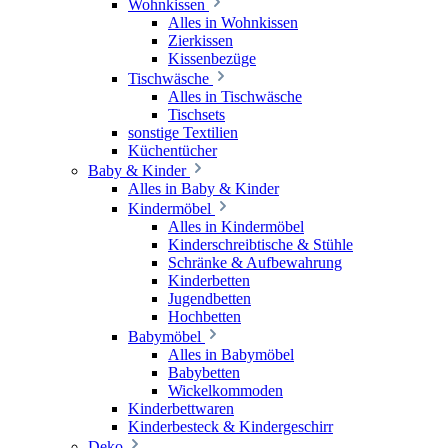
Wohnkissen
Alles in Wohnkissen
Zierkissen
Kissenbezüge
Tischwäsche
Alles in Tischwäsche
Tischsets
sonstige Textilien
Küchentücher
Baby & Kinder
Alles in Baby & Kinder
Kindermöbel
Alles in Kindermöbel
Kinderschreibtische & Stühle
Schränke & Aufbewahrung
Kinderbetten
Jugendbetten
Hochbetten
Babymöbel
Alles in Babymöbel
Babybetten
Wickelkommoden
Kinderbettwaren
Kinderbesteck & Kindergeschirr
Deko