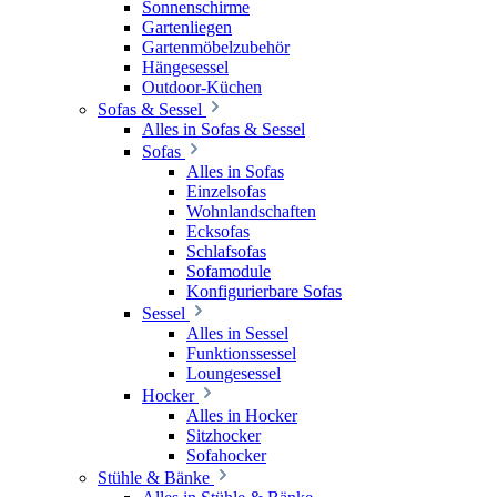
Sonnenschirme
Gartenliegen
Gartenmöbelzubehör
Hängesessel
Outdoor-Küchen
Sofas & Sessel
Alles in Sofas & Sessel
Sofas
Alles in Sofas
Einzelsofas
Wohnlandschaften
Ecksofas
Schlafsofas
Sofamodule
Konfigurierbare Sofas
Sessel
Alles in Sessel
Funktionssessel
Loungesessel
Hocker
Alles in Hocker
Sitzhocker
Sofahocker
Stühle & Bänke