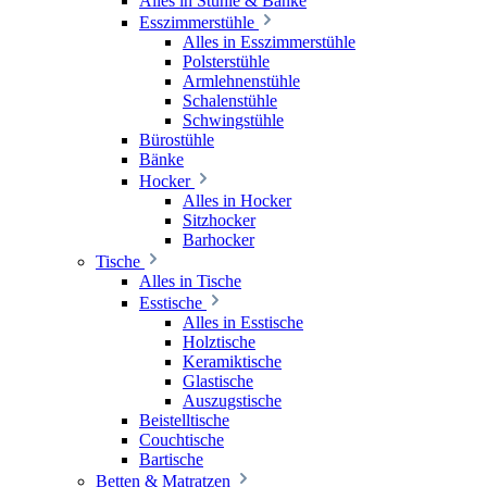
Alles in Stühle & Bänke
Esszimmerstühle
Alles in Esszimmerstühle
Polsterstühle
Armlehnenstühle
Schalenstühle
Schwingstühle
Bürostühle
Bänke
Hocker
Alles in Hocker
Sitzhocker
Barhocker
Tische
Alles in Tische
Esstische
Alles in Esstische
Holztische
Keramiktische
Glastische
Auszugstische
Beistelltische
Couchtische
Bartische
Betten & Matratzen