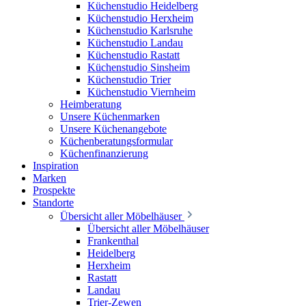
Küchenstudio Heidelberg
Küchenstudio Herxheim
Küchenstudio Karlsruhe
Küchenstudio Landau
Küchenstudio Rastatt
Küchenstudio Sinsheim
Küchenstudio Trier
Küchenstudio Viernheim
Heimberatung
Unsere Küchenmarken
Unsere Küchenangebote
Küchenberatungsformular
Küchenfinanzierung
Inspiration
Marken
Prospekte
Standorte
Übersicht aller Möbelhäuser
Übersicht aller Möbelhäuser
Frankenthal
Heidelberg
Herxheim
Rastatt
Landau
Trier-Zewen