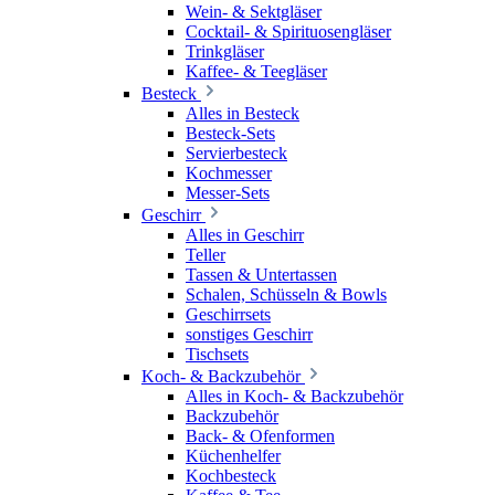
Wein- & Sektgläser
Cocktail- & Spirituosengläser
Trinkgläser
Kaffee- & Teegläser
Besteck
Alles in Besteck
Besteck-Sets
Servierbesteck
Kochmesser
Messer-Sets
Geschirr
Alles in Geschirr
Teller
Tassen & Untertassen
Schalen, Schüsseln & Bowls
Geschirrsets
sonstiges Geschirr
Tischsets
Koch- & Backzubehör
Alles in Koch- & Backzubehör
Backzubehör
Back- & Ofenformen
Küchenhelfer
Kochbesteck