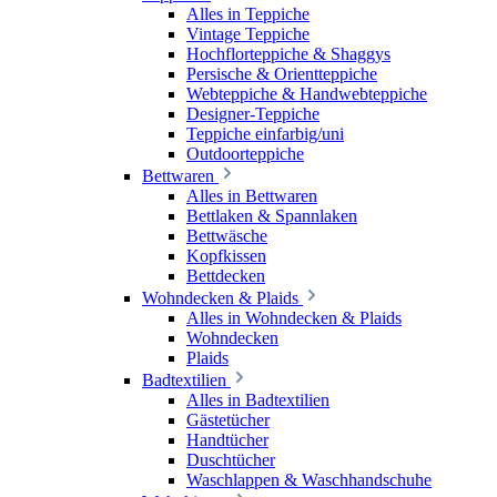
Alles in Teppiche
Vintage Teppiche
Hochflorteppiche & Shaggys
Persische & Orientteppiche
Webteppiche & Handwebteppiche
Designer-Teppiche
Teppiche einfarbig/uni
Outdoorteppiche
Bettwaren
Alles in Bettwaren
Bettlaken & Spannlaken
Bettwäsche
Kopfkissen
Bettdecken
Wohndecken & Plaids
Alles in Wohndecken & Plaids
Wohndecken
Plaids
Badtextilien
Alles in Badtextilien
Gästetücher
Handtücher
Duschtücher
Waschlappen & Waschhandschuhe