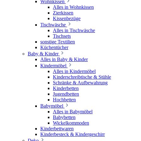
Wohnkissen
Alles in Wohnkissen
Zierkissen
Kissenbezüge
Tischwäsche
Alles in Tischwäsche
Tischsets
sonstige Textilien
Küchentücher
Baby & Kinder
Alles in Baby & Kinder
Kindermöbel
Alles in Kindermöbel
Kinderschreibtische & Stühle
Schränke & Aufbewahrung
Kinderbetten
Jugendbetten
Hochbetten
Babymöbel
Alles in Babymöbel
Babybetten
Wickelkommoden
Kinderbettwaren
Kinderbesteck & Kindergeschirr
Deko