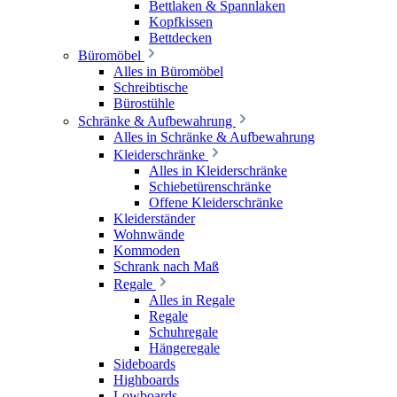
Bettlaken & Spannlaken
Kopfkissen
Bettdecken
Büromöbel
Alles in Büromöbel
Schreibtische
Bürostühle
Schränke & Aufbewahrung
Alles in Schränke & Aufbewahrung
Kleiderschränke
Alles in Kleiderschränke
Schiebetürenschränke
Offene Kleiderschränke
Kleiderständer
Wohnwände
Kommoden
Schrank nach Maß
Regale
Alles in Regale
Regale
Schuhregale
Hängeregale
Sideboards
Highboards
Lowboards