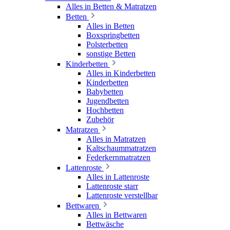
Alles in Betten & Matratzen
Betten
Alles in Betten
Boxspringbetten
Polsterbetten
sonstige Betten
Kinderbetten
Alles in Kinderbetten
Kinderbetten
Babybetten
Jugendbetten
Hochbetten
Zubehör
Matratzen
Alles in Matratzen
Kaltschaummatratzen
Federkernmatratzen
Lattenroste
Alles in Lattenroste
Lattenroste starr
Lattenroste verstellbar
Bettwaren
Alles in Bettwaren
Bettwäsche