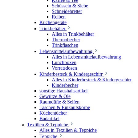
Kaffee & Tee
Schüsseln & Siebe
Schneidebretter
Reiben
Küchengeräte
Trinkbehälter
Alles in Trinkbehälter
Thermobecher
Trinkflaschen
Lebensmittelaufbewahrung
Alles in Lebensmittelaufbewahrung
Lunchboxen
Vorratsdosen
Kinderbesteck & Kindergeschirr
Alles in Kinderbesteck & Kindergeschirr
Kinderbecher
sonstige Haushaltsartikel
Gewürze & Öle
Raumdüfte & Seifen
Taschen & Einkaufskörbe
Küchentücher
Badartikel
Textilien & Teppiche
Alles in Textilien & Teppiche
Teppiche