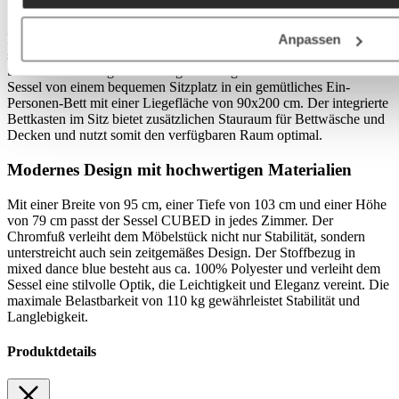
Vielseitige Funktionalität und Komfort
Der Funktionssessel CUBED bietet außerordentlichen Komfort mit
Anpassen
seiner No-Zag-Federung, die für ein gleichmäßiges Sitz- und
Schlaferlebnis sorgt. Mit wenigen Handgriffen verwandeln Sie den
Sessel von einem bequemen Sitzplatz in ein gemütliches Ein-
Personen-Bett mit einer Liegefläche von 90x200 cm. Der integrierte
Bettkasten im Sitz bietet zusätzlichen Stauraum für Bettwäsche und
Decken und nutzt somit den verfügbaren Raum optimal.
Modernes Design mit hochwertigen Materialien
Mit einer Breite von 95 cm, einer Tiefe von 103 cm und einer Höhe
von 79 cm passt der Sessel CUBED in jedes Zimmer. Der
Chromfuß verleiht dem Möbelstück nicht nur Stabilität, sondern
unterstreicht auch sein zeitgemäßes Design. Der Stoffbezug in
mixed dance blue besteht aus ca. 100% Polyester und verleiht dem
Sessel eine stilvolle Optik, die Leichtigkeit und Eleganz vereint. Die
maximale Belastbarkeit von 110 kg gewährleistet Stabilität und
Langlebigkeit.
Produktdetails