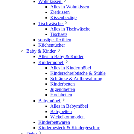
Wohnkissen
Alles in Wohnkissen
Zierkissen
Kissenbezüge
Tischwäsche
Alles in Tischwäsche
Tischsets
sonstige Textilien
Küchentücher
Baby & Kinder
Alles in Baby & Kinder
Kindermöbel
Alles in Kindermöbel
Kinderschreibtische & Stühle
Schränke & Aufbewahrung
Kinderbetten
Jugendbetten
Hochbetten
Babymöbel
Alles in Babymöbel
Babybetten
Wickelkommoden
Kinderbettwaren
Kinderbesteck & Kindergeschirr
Deko