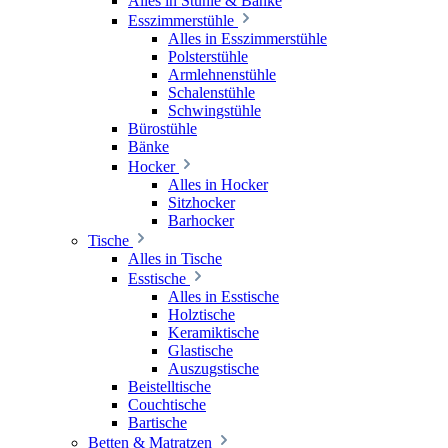
Alles in Stühle & Bänke
Esszimmerstühle
Alles in Esszimmerstühle
Polsterstühle
Armlehnenstühle
Schalenstühle
Schwingstühle
Bürostühle
Bänke
Hocker
Alles in Hocker
Sitzhocker
Barhocker
Tische
Alles in Tische
Esstische
Alles in Esstische
Holztische
Keramiktische
Glastische
Auszugstische
Beistelltische
Couchtische
Bartische
Betten & Matratzen