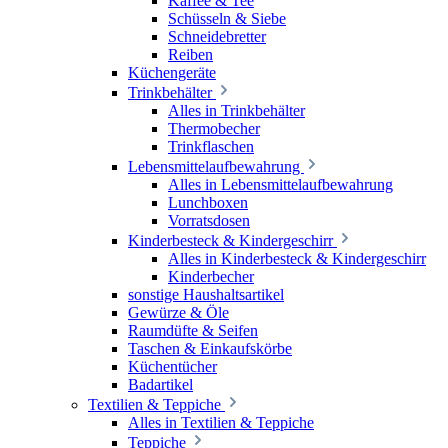
Kaffee & Tee
Schüsseln & Siebe
Schneidebretter
Reiben
Küchengeräte
Trinkbehälter
Alles in Trinkbehälter
Thermobecher
Trinkflaschen
Lebensmittelaufbewahrung
Alles in Lebensmittelaufbewahrung
Lunchboxen
Vorratsdosen
Kinderbesteck & Kindergeschirr
Alles in Kinderbesteck & Kindergeschirr
Kinderbecher
sonstige Haushaltsartikel
Gewürze & Öle
Raumdüfte & Seifen
Taschen & Einkaufskörbe
Küchentücher
Badartikel
Textilien & Teppiche
Alles in Textilien & Teppiche
Teppiche