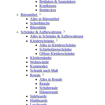
Bettlaken & Spannlaken
Kopfkissen
Bettdecken
Büromöbel
Alles in Büromöbel
Schreibtische
Bürostühle
Schränke & Aufbewahrung
Alles in Schränke & Aufbewahrung
Kleiderschränke
Alles in Kleiderschränke
Schiebetürenschränke
Offene Kleiderschränke
Kleiderständer
Wohnwände
Kommoden
Schrank nach Maß
Regale
Alles in Regale
Regale
Schuhregale
Hängeregale
Sideboards
Highboards
Lowboards