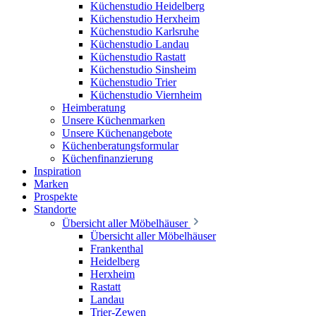
Küchenstudio Heidelberg
Küchenstudio Herxheim
Küchenstudio Karlsruhe
Küchenstudio Landau
Küchenstudio Rastatt
Küchenstudio Sinsheim
Küchenstudio Trier
Küchenstudio Viernheim
Heimberatung
Unsere Küchenmarken
Unsere Küchenangebote
Küchenberatungsformular
Küchenfinanzierung
Inspiration
Marken
Prospekte
Standorte
Übersicht aller Möbelhäuser
Übersicht aller Möbelhäuser
Frankenthal
Heidelberg
Herxheim
Rastatt
Landau
Trier-Zewen