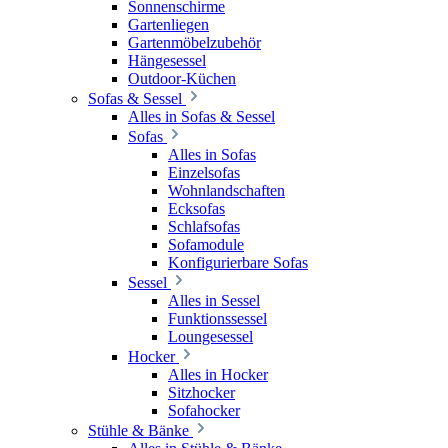
Sonnenschirme
Gartenliegen
Gartenmöbelzubehör
Hängesessel
Outdoor-Küchen
Sofas & Sessel
Alles in Sofas & Sessel
Sofas
Alles in Sofas
Einzelsofas
Wohnlandschaften
Ecksofas
Schlafsofas
Sofamodule
Konfigurierbare Sofas
Sessel
Alles in Sessel
Funktionssessel
Loungesessel
Hocker
Alles in Hocker
Sitzhocker
Sofahocker
Stühle & Bänke