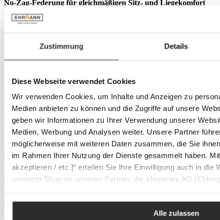
No-Zag-Federung für gleichmäßigen Sitz- und Liegekomfort
Beschreibung
INNOVATION LIVING Funktionssessel
CUBED in dance blue Entdecken Sie den INNOVATION
LIVING Funktionssessel CUBED, die clevere…
Mehr
Zustimmung
Details
Produktdetails
Versand
Bewertungen
Diese Webseite verwendet Cookies
Beschreibung
Wir verwenden Cookies, um Inhalte und Anzeigen zu personal
Medien anbieten zu können und die Zugriffe auf unsere Web
INNOVATION LIVING Funktionssessel
geben wir Informationen zu Ihrer Verwendung unserer Websit
CUBED in dance blue
Medien, Werbung und Analysen weiter. Unsere Partner führe
möglicherweise mit weiteren Daten zusammen, die Sie ihnen b
Entdecken Sie den INNOVATION LIVING Funktionssessel
im Rahmen Ihrer Nutzung der Dienste gesammelt haben. Mit K
CUBED, die clevere Lösung für urbane Haushalte mit wenig Platz.
akzeptieren / etc.]“ erteilen Sie Ihre Einwilligung auch in die
In elegantem Design und der Farbvariante dance blue fügt sich
dieser Sessel nahtlos in moderne Wohnkonzepte ein. Seine
unserem Shop an unseren Partner, die shopware AG (Ebbing
kompakte Bauweise und die vielseitige Funktionalität machen ihn
Deutschland), die diese Daten Ihnen nicht persönlich zuordn
ideal für flexibles Wohnen, ohne Kompromisse beim Stil
Zwecken (z.B. Produktverbesserungen, Marktverhaltensanaly
einzugehen.
Alle zulassen