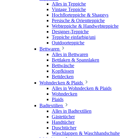
Alles in Teppiche
Vintage Teppiche
Hochflorteppiche & Shaggys
Persische & Orientteppiche
Webteppiche & Handwebteppiche
Designer-Teppiche
Teppiche einfarbig/uni
Outdoorteppiche
Bettwaren
Alles in Bettwaren
Bettlaken & Spannlaken
Bettwäsche
Kopfkissen
Bettdecken
Wohndecken & Plaids
Alles in Wohndecken & Plaids
Wohndecken
Plaids
Badtextilien
Alles in Badtextilien
Gästetücher
Handtücher
Duschtücher
Waschlappen & Waschhandschuhe