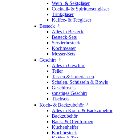
Wein- & Sektgläser
Cocktail- & Spirituosengläser
Trinkgläser
Kaffee- & Teegläser
Besteck
Alles in Besteck
Besteck-Sets
Servierbesteck
Kochmesser
Messer-Sets
Geschirr
Alles in Geschirr
Teller
Tassen & Untertassen
Schalen, Schüsseln & Bowls
Geschirrsets
sonstiges Geschirr
Tischsets
Koch- & Backzubehör
Alles in Koch- & Backzubehör
Backzubehör
Back- & Ofenformen
Küchenhelfer
Kochbesteck