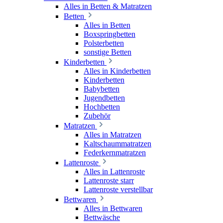
Alles in Betten & Matratzen
Betten
Alles in Betten
Boxspringbetten
Polsterbetten
sonstige Betten
Kinderbetten
Alles in Kinderbetten
Kinderbetten
Babybetten
Jugendbetten
Hochbetten
Zubehör
Matratzen
Alles in Matratzen
Kaltschaummatratzen
Federkernmatratzen
Lattenroste
Alles in Lattenroste
Lattenroste starr
Lattenroste verstellbar
Bettwaren
Alles in Bettwaren
Bettwäsche