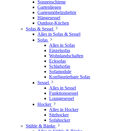
Sonnenschirme
Gartenliegen
Gartenmöbelzubehör
Hängesessel
Outdoor-Küchen
Sofas & Sessel
Alles in Sofas & Sessel
Sofas
Alles in Sofas
Einzelsofas
Wohnlandschaften
Ecksofas
Schlafsofas
Sofamodule
Konfigurierbare Sofas
Sessel
Alles in Sessel
Funktionssessel
Loungesessel
Hocker
Alles in Hocker
Sitzhocker
Sofahocker
Stühle & Bänke