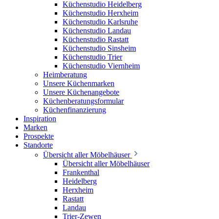
Küchenstudio Heidelberg
Küchenstudio Herxheim
Küchenstudio Karlsruhe
Küchenstudio Landau
Küchenstudio Rastatt
Küchenstudio Sinsheim
Küchenstudio Trier
Küchenstudio Viernheim
Heimberatung
Unsere Küchenmarken
Unsere Küchenangebote
Küchenberatungsformular
Küchenfinanzierung
Inspiration
Marken
Prospekte
Standorte
Übersicht aller Möbelhäuser
Übersicht aller Möbelhäuser
Frankenthal
Heidelberg
Herxheim
Rastatt
Landau
Trier-Zewen