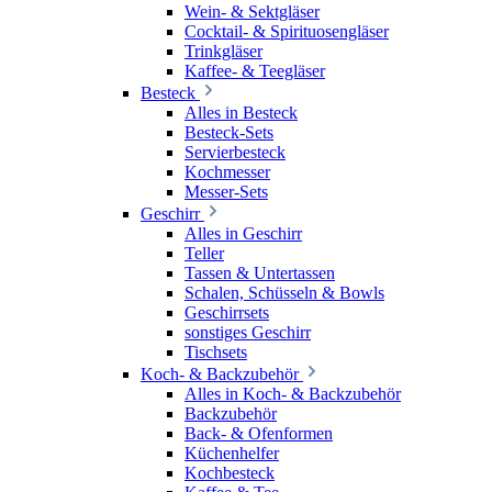
Wein- & Sektgläser
Cocktail- & Spirituosengläser
Trinkgläser
Kaffee- & Teegläser
Besteck
Alles in Besteck
Besteck-Sets
Servierbesteck
Kochmesser
Messer-Sets
Geschirr
Alles in Geschirr
Teller
Tassen & Untertassen
Schalen, Schüsseln & Bowls
Geschirrsets
sonstiges Geschirr
Tischsets
Koch- & Backzubehör
Alles in Koch- & Backzubehör
Backzubehör
Back- & Ofenformen
Küchenhelfer
Kochbesteck