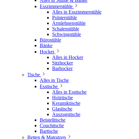
Alles in Stühle & Bänke
Esszimmerstühle
Alles in Esszimmerstühle
Polsterstühle
Armlehnenstühle
Schalenstühle
Schwingstühle
Bürostühle
Bänke
Hocker
Alles in Hocker
Sitzhocker
Barhocker
Tische
Alles in Tische
Esstische
Alles in Esstische
Holztische
Keramiktische
Glastische
Auszugstische
Beistelltische
Couchtische
Bartische
Betten & Matratzen