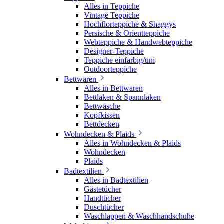
Alles in Teppiche
Vintage Teppiche
Hochflorteppiche & Shaggys
Persische & Orientteppiche
Webteppiche & Handwebteppiche
Designer-Teppiche
Teppiche einfarbig/uni
Outdoorteppiche
Bettwaren
Alles in Bettwaren
Bettlaken & Spannlaken
Bettwäsche
Kopfkissen
Bettdecken
Wohndecken & Plaids
Alles in Wohndecken & Plaids
Wohndecken
Plaids
Badtextilien
Alles in Badtextilien
Gästetücher
Handtücher
Duschtücher
Waschlappen & Waschhandschuhe