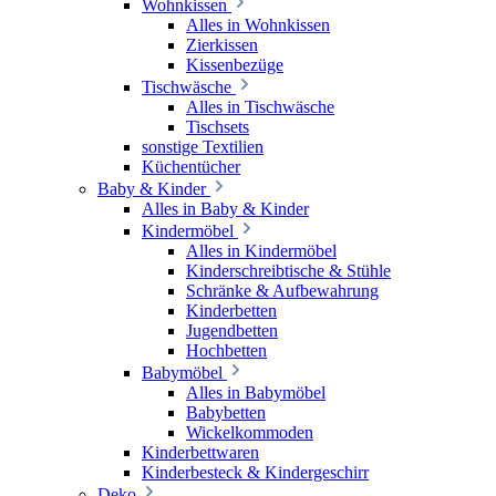
Wohnkissen
Alles in Wohnkissen
Zierkissen
Kissenbezüge
Tischwäsche
Alles in Tischwäsche
Tischsets
sonstige Textilien
Küchentücher
Baby & Kinder
Alles in Baby & Kinder
Kindermöbel
Alles in Kindermöbel
Kinderschreibtische & Stühle
Schränke & Aufbewahrung
Kinderbetten
Jugendbetten
Hochbetten
Babymöbel
Alles in Babymöbel
Babybetten
Wickelkommoden
Kinderbettwaren
Kinderbesteck & Kindergeschirr
Deko