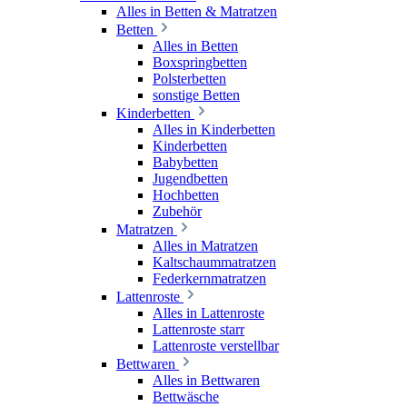
Alles in Betten & Matratzen
Betten
Alles in Betten
Boxspringbetten
Polsterbetten
sonstige Betten
Kinderbetten
Alles in Kinderbetten
Kinderbetten
Babybetten
Jugendbetten
Hochbetten
Zubehör
Matratzen
Alles in Matratzen
Kaltschaummatratzen
Federkernmatratzen
Lattenroste
Alles in Lattenroste
Lattenroste starr
Lattenroste verstellbar
Bettwaren
Alles in Bettwaren
Bettwäsche