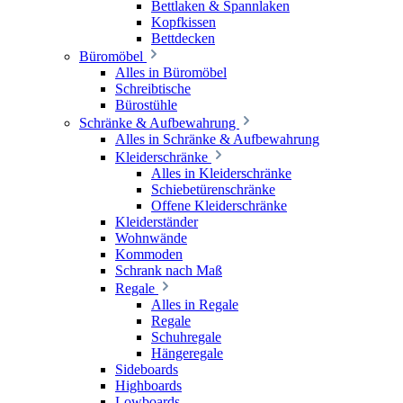
Bettlaken & Spannlaken
Kopfkissen
Bettdecken
Büromöbel
Alles in Büromöbel
Schreibtische
Bürostühle
Schränke & Aufbewahrung
Alles in Schränke & Aufbewahrung
Kleiderschränke
Alles in Kleiderschränke
Schiebetürenschränke
Offene Kleiderschränke
Kleiderständer
Wohnwände
Kommoden
Schrank nach Maß
Regale
Alles in Regale
Regale
Schuhregale
Hängeregale
Sideboards
Highboards
Lowboards