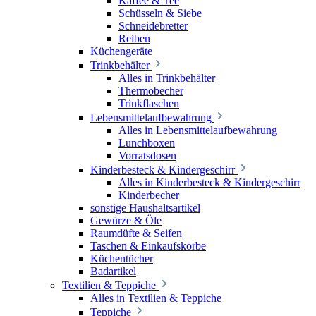
Kaffee & Tee
Schüsseln & Siebe
Schneidebretter
Reiben
Küchengeräte
Trinkbehälter
Alles in Trinkbehälter
Thermobecher
Trinkflaschen
Lebensmittelaufbewahrung
Alles in Lebensmittelaufbewahrung
Lunchboxen
Vorratsdosen
Kinderbesteck & Kindergeschirr
Alles in Kinderbesteck & Kindergeschirr
Kinderbecher
sonstige Haushaltsartikel
Gewürze & Öle
Raumdüfte & Seifen
Taschen & Einkaufskörbe
Küchentücher
Badartikel
Textilien & Teppiche
Alles in Textilien & Teppiche
Teppiche