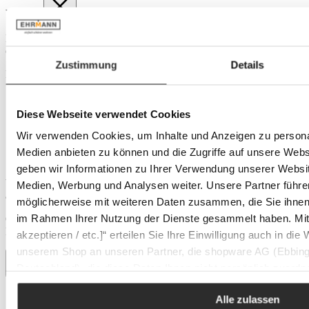
Versand
Die Lieferung großer Möbelstücke erfolgt mit der DHL-Spedition
oder mit unserer eigenen Lieferflotte.
Zustimmung
Details
Ihre Vorteile:
Lieferung durch qualifizierte 2-Mann-Teams bis zum
Wunschort, sofern räumlich möglich.
Diese Webseite verwendet Cookies
Telefonische Terminabstimmung vor der Lieferung
Mögliche Lieferzeiträume von Montag bis Freitag
Wir verwenden Cookies, um Inhalte und Anzeigen zu personal
Optional zubuchbare Montage gegen Aufpreis (über unser
Medien anbieten zu können und die Zugriffe auf unsere Web
Serviceteam)
geben wir Informationen zu Ihrer Verwendung unserer Websit
Versandkosten: Kostenlos innerhalb unseres Liefergebietes / 49,95 €
Medien, Werbung und Analysen weiter. Unsere Partner führe
außerhalb unseres Liefergebietes.
möglicherweise mit weiteren Daten zusammen, die Sie ihnen b
im Rahmen Ihrer Nutzung der Dienste gesammelt haben. Mit K
Ob Ihre Adresse im Liefergebiet liegt, wird automatisch über Ihre
Postleitzahl im Warenkorb geprüft.
akzeptieren / etc.]“ erteilen Sie Ihre Einwilligung auch in die
unserem Shop an unseren Partner, die shopware AG (Ebbing
Deutschland), die diese Daten Ihnen nicht persönlich zuordn
Zwecken (z.B. Produktverbesserungen, Marktverhaltensanaly
Alle zulassen