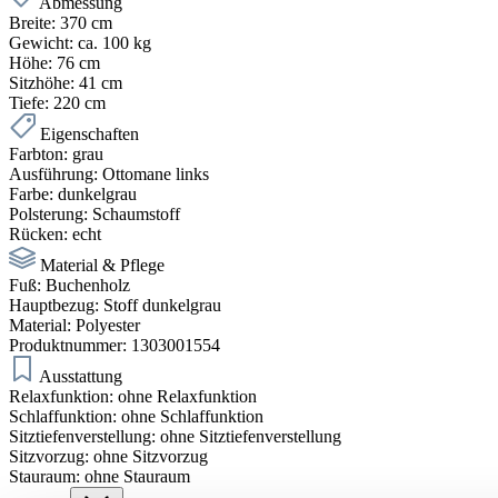
Abmessung
Breite:
370 cm
Gewicht:
ca. 100 kg
Höhe:
76 cm
Sitzhöhe:
41 cm
Tiefe:
220 cm
Eigenschaften
Farbton:
grau
Ausführung:
Ottomane links
Farbe:
dunkelgrau
Polsterung:
Schaumstoff
Rücken:
echt
Material & Pflege
Fuß:
Buchenholz
Hauptbezug:
Stoff dunkelgrau
Material:
Polyester
Produktnummer:
1303001554
Ausstattung
Relaxfunktion:
ohne Relaxfunktion
Schlaffunktion:
ohne Schlaffunktion
Sitztiefenverstellung:
ohne Sitztiefenverstellung
Sitzvorzug:
ohne Sitzvorzug
Stauraum:
ohne Stauraum