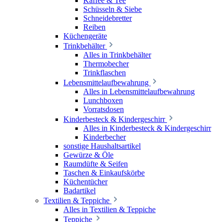
Kaffee & Tee
Schüsseln & Siebe
Schneidebretter
Reiben
Küchengeräte
Trinkbehälter
Alles in Trinkbehälter
Thermobecher
Trinkflaschen
Lebensmittelaufbewahrung
Alles in Lebensmittelaufbewahrung
Lunchboxen
Vorratsdosen
Kinderbesteck & Kindergeschirr
Alles in Kinderbesteck & Kindergeschirr
Kinderbecher
sonstige Haushaltsartikel
Gewürze & Öle
Raumdüfte & Seifen
Taschen & Einkaufskörbe
Küchentücher
Badartikel
Textilien & Teppiche
Alles in Textilien & Teppiche
Teppiche