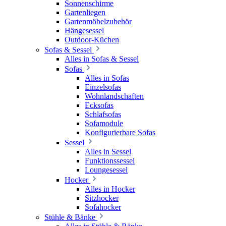
Sonnenschirme
Gartenliegen
Gartenmöbelzubehör
Hängesessel
Outdoor-Küchen
Sofas & Sessel
Alles in Sofas & Sessel
Sofas
Alles in Sofas
Einzelsofas
Wohnlandschaften
Ecksofas
Schlafsofas
Sofamodule
Konfigurierbare Sofas
Sessel
Alles in Sessel
Funktionssessel
Loungesessel
Hocker
Alles in Hocker
Sitzhocker
Sofahocker
Stühle & Bänke