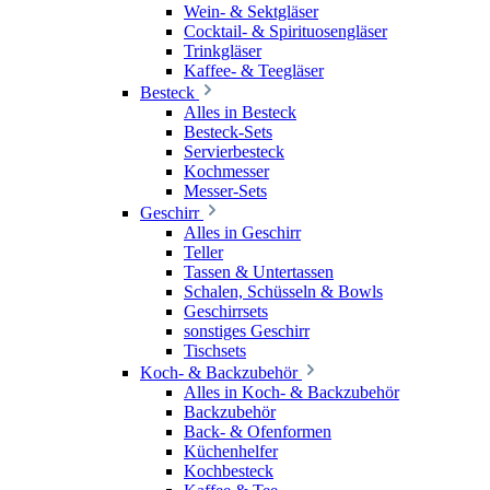
Wein- & Sektgläser
Cocktail- & Spirituosengläser
Trinkgläser
Kaffee- & Teegläser
Besteck
Alles in Besteck
Besteck-Sets
Servierbesteck
Kochmesser
Messer-Sets
Geschirr
Alles in Geschirr
Teller
Tassen & Untertassen
Schalen, Schüsseln & Bowls
Geschirrsets
sonstiges Geschirr
Tischsets
Koch- & Backzubehör
Alles in Koch- & Backzubehör
Backzubehör
Back- & Ofenformen
Küchenhelfer
Kochbesteck