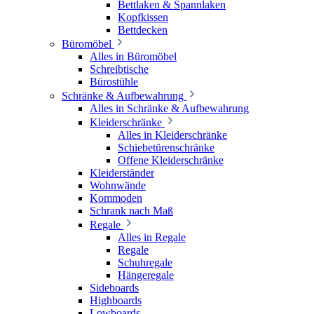
Bettlaken & Spannlaken
Kopfkissen
Bettdecken
Büromöbel
Alles in Büromöbel
Schreibtische
Bürostühle
Schränke & Aufbewahrung
Alles in Schränke & Aufbewahrung
Kleiderschränke
Alles in Kleiderschränke
Schiebetürenschränke
Offene Kleiderschränke
Kleiderständer
Wohnwände
Kommoden
Schrank nach Maß
Regale
Alles in Regale
Regale
Schuhregale
Hängeregale
Sideboards
Highboards
Lowboards