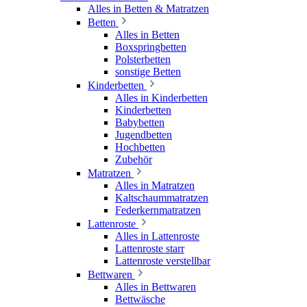
Alles in Betten & Matratzen
Betten
Alles in Betten
Boxspringbetten
Polsterbetten
sonstige Betten
Kinderbetten
Alles in Kinderbetten
Kinderbetten
Babybetten
Jugendbetten
Hochbetten
Zubehör
Matratzen
Alles in Matratzen
Kaltschaummatratzen
Federkernmatratzen
Lattenroste
Alles in Lattenroste
Lattenroste starr
Lattenroste verstellbar
Bettwaren
Alles in Bettwaren
Bettwäsche