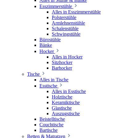
Alles in Stühle & Bänke
Esszimmerstühle
Alles in Esszimmerstühle
Polsterstühle
Armlehnenstühle
Schalenstühle
Schwingstühle
Bürostühle
Bänke
Hocker
Alles in Hocker
Sitzhocker
Barhocker
Tische
Alles in Tische
Esstische
Alles in Esstische
Holztische
Keramiktische
Glastische
Auszugstische
Beistelltische
Couchtische
Bartische
Betten & Matratzen