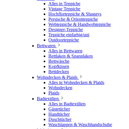
Alles in Teppiche
Vintage Teppiche
Hochflorteppiche & Shaggys
Persische & Orientteppiche
Webteppiche & Handwebteppiche
Designer-Teppiche
Teppiche einfarbig/uni
Outdoorteppiche
Bettwaren
Alles in Bettwaren
Bettlaken & Spannlaken
Bettwäsche
Kopfkissen
Bettdecken
Wohndecken & Plaids
Alles in Wohndecken & Plaids
Wohndecken
Plaids
Badtextilien
Alles in Badtextilien
Gästetücher
Handtücher
Duschtücher
Waschlappen & Waschhandschuhe