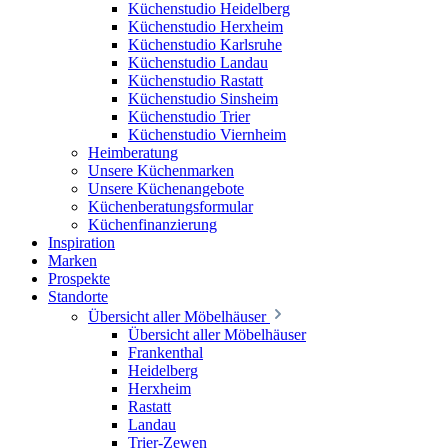
Küchenstudio Heidelberg
Küchenstudio Herxheim
Küchenstudio Karlsruhe
Küchenstudio Landau
Küchenstudio Rastatt
Küchenstudio Sinsheim
Küchenstudio Trier
Küchenstudio Viernheim
Heimberatung
Unsere Küchenmarken
Unsere Küchenangebote
Küchenberatungsformular
Küchenfinanzierung
Inspiration
Marken
Prospekte
Standorte
Übersicht aller Möbelhäuser
Übersicht aller Möbelhäuser
Frankenthal
Heidelberg
Herxheim
Rastatt
Landau
Trier-Zewen