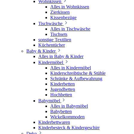
Wohnkissen
Alles in Wohnkissen
Zierkissen
Kissenbezüge
Tischwäsche
Alles in Tischwäsche
Tischsets
sonstige Textilien
Küchentücher
Baby & Kinder
Alles in Baby & Kinder
Kindermöbel
Alles in Kindermöbel
Kinderschreibtische & Stühle
Schränke & Aufbewahrung
Kinderbetten
Jugendbetten
Hochbetten
Babymöbel
Alles in Babymöbel
Babybetten
Wickelkommoden
Kinderbettwaren
Kinderbesteck & Kindergeschirr
Deko