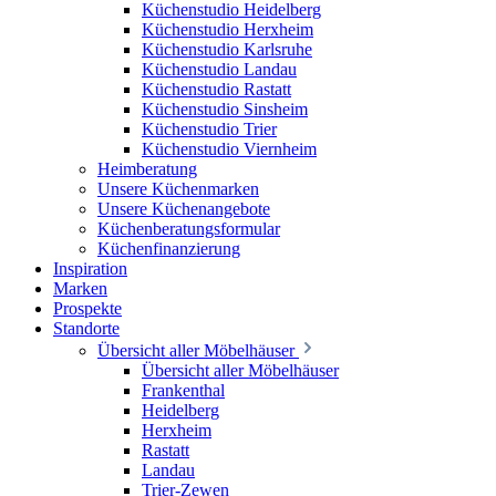
Küchenstudio Heidelberg
Küchenstudio Herxheim
Küchenstudio Karlsruhe
Küchenstudio Landau
Küchenstudio Rastatt
Küchenstudio Sinsheim
Küchenstudio Trier
Küchenstudio Viernheim
Heimberatung
Unsere Küchenmarken
Unsere Küchenangebote
Küchenberatungsformular
Küchenfinanzierung
Inspiration
Marken
Prospekte
Standorte
Übersicht aller Möbelhäuser
Übersicht aller Möbelhäuser
Frankenthal
Heidelberg
Herxheim
Rastatt
Landau
Trier-Zewen