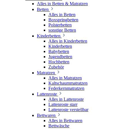
Alles in Betten & Matratzen
Betten
Alles in Betten
Boxspringbetten
Polsterbetten
sonstige Betten
Kinderbetten
Alles in Kinderbetten
Kinderbetten
Babybetten
Jugendbetten
Hochbetten
Zubehör
Matratzen
Alles in Matratzen
Kaltschaummatratzen
Federkernmatratzen
Lattenroste
Alles in Lattenroste
Lattenroste starr
Lattenroste verstellbar
Bettwaren
Alles in Bettwaren
Bettwäsche