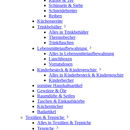
Kaffee & Tee
Schüsseln & Siebe
Schneidebretter
Reiben
Küchengeräte
Trinkbehälter
Alles in Trinkbehälter
Thermobecher
Trinkflaschen
Lebensmittelaufbewahrung
Alles in Lebensmittelaufbewahrung
Lunchboxen
Vorratsdosen
Kinderbesteck & Kindergeschirr
Alles in Kinderbesteck & Kindergeschirr
Kinderbecher
sonstige Haushaltsartikel
Gewürze & Öle
Raumdüfte & Seifen
Taschen & Einkaufskörbe
Küchentücher
Badartikel
Textilien & Teppiche
Alles in Textilien & Teppiche
Teppiche