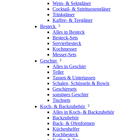
Wein- & Sektgläser
Cocktail- & Spirituosengläser
Trinkgläser
Kaffee- & Teegläser
Besteck
Alles in Besteck
Besteck-Sets
Servierbesteck
Kochmesser
Messer-Sets
Geschirr
Alles in Geschirr
Teller
Tassen & Untertassen
Schalen, Schüsseln & Bowls
Geschirrsets
sonstiges Geschirr
Tischsets
Koch- & Backzubehör
Alles in Koch- & Backzubehör
Backzubehör
Back- & Ofenformen
Küchenhelfer
Kochbesteck