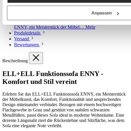
Verwandelt sich mit vollständiger Unterfederung und Lattenrost in
eine komfortable Gästeliege.
Anpassen
Beschreibung
ELL+ELL Funktionssofa ENNY - Komfort
und Stil vereint Erleben Sie das ELL+ELL Funktionssofa
ENNY, ein Meisterstück der Möbel…
Mehr
Produktdetails
Versand
Bewertungen
Beschreibung
ELL+ELL Funktionssofa ENNY -
Komfort und Stil vereint
Erleben Sie das ELL+ELL Funktionssofa ENNY, ein Meisterstück
der Möbelkunst, das Komfort, Funktionalität und ansprechendes
Design miteinander verbindet. Bezogen mit einem hochwertigen
Flachgewebe in Grau und gestützt von stabilen schwarzen
Metallfüßen, passt dieses Sofa ideal in moderne Wohnräume. Eine
dezente Längsnaht ziert die Rückenlehne und Sitzfläche, was dem
Sofa eine elegante Note verleiht.