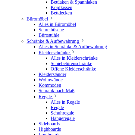
Bettlaken & Spannlaken
Kopfkissen
Bettdecken
Büromöbel
Alles in Büromöbel
Schreibtische
Bürostühle
Schränke & Aufbewahrung
Alles in Schränke & Aufbewahrung
Kleiderschränke
Alles in Kleiderschränke
Schiebetürenschränke
Offene Kleiderschränke
Kleiderständer
Wohnwände
Kommoden
Schrank nach Maß
Regale
Alles in Regale
Regale
Schuhregale
Hängeregale
Sideboards
Highboards
Lowboards