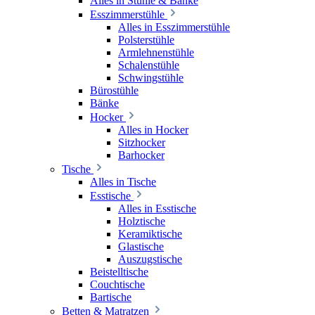
Alles in Stühle & Bänke
Esszimmerstühle
Alles in Esszimmerstühle
Polsterstühle
Armlehnenstühle
Schalenstühle
Schwingstühle
Bürostühle
Bänke
Hocker
Alles in Hocker
Sitzhocker
Barhocker
Tische
Alles in Tische
Esstische
Alles in Esstische
Holztische
Keramiktische
Glastische
Auszugstische
Beistelltische
Couchtische
Bartische
Betten & Matratzen