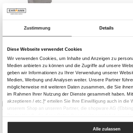
Zustimmung
Details
Diese Webseite verwendet Cookies
Wir verwenden Cookies, um Inhalte und Anzeigen zu personal
Medien anbieten zu können und die Zugriffe auf unsere Web
geben wir Informationen zu Ihrer Verwendung unserer Websit
Medien, Werbung und Analysen weiter. Unsere Partner führe
möglicherweise mit weiteren Daten zusammen, die Sie ihnen b
im Rahmen Ihrer Nutzung der Dienste gesammelt haben. Mit K
akzeptieren / etc.]“ erteilen Sie Ihre Einwilligung auch in die
In den Warenkorb
unserem Shop an unseren Partner, die shopware AG (Ebbing
Deutschland), die diese Daten Ihnen nicht persönlich zuordn
Zwecken (z.B. Produktverbesserungen, Marktverhaltensanaly
Besonderheiten
Integrierte Schlaffunktion
Alle zulassen