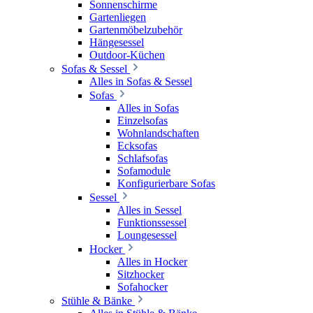
Sonnenschirme
Gartenliegen
Gartenmöbelzubehör
Hängesessel
Outdoor-Küchen
Sofas & Sessel
Alles in Sofas & Sessel
Sofas
Alles in Sofas
Einzelsofas
Wohnlandschaften
Ecksofas
Schlafsofas
Sofamodule
Konfigurierbare Sofas
Sessel
Alles in Sessel
Funktionssessel
Loungesessel
Hocker
Alles in Hocker
Sitzhocker
Sofahocker
Stühle & Bänke