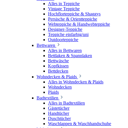
Alles in Teppiche
Vintage Teppiche
Hochflorteppiche & Shaggys
Persische & Orientteppiche
Webteppiche & Handwebteppiche
Designer-Teppiche
Teppiche einfarbig/uni
Outdoorteppiche
Bettwaren
Alles in Bettwaren
Bettlaken & Spannlaken
Bettwäsche
Kopfkissen
Bettdecken
Wohndecken & Plaids
Alles in Wohndecken & Plaids
Wohndecken
Plaids
Badtextilien
Alles in Badtextilien
Gästetücher
Handtücher
Duschtücher
Waschlappen & Waschhandschuhe