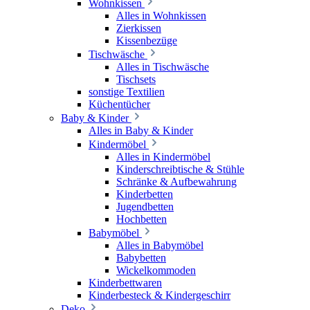
Wohnkissen
Alles in Wohnkissen
Zierkissen
Kissenbezüge
Tischwäsche
Alles in Tischwäsche
Tischsets
sonstige Textilien
Küchentücher
Baby & Kinder
Alles in Baby & Kinder
Kindermöbel
Alles in Kindermöbel
Kinderschreibtische & Stühle
Schränke & Aufbewahrung
Kinderbetten
Jugendbetten
Hochbetten
Babymöbel
Alles in Babymöbel
Babybetten
Wickelkommoden
Kinderbettwaren
Kinderbesteck & Kindergeschirr
Deko