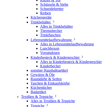
Kaffee & Tee
Schüsseln & Siebe
Schneidebretter
Reiben
Küchengeräte
Trinkbehälter
Alles in Trinkbehälter
Thermobecher
Trinkflaschen
Lebensmittelaufbewahrung
Alles in Lebensmittelaufbewahrung
Lunchboxen
Vorratsdosen
Kinderbesteck & Kindergeschirr
Alles in Kinderbesteck & Kindergeschirr
Kinderbecher
sonstige Haushaltsartikel
Gewürze & Öle
Raumdüfte & Seifen
Taschen & Einkaufskörbe
Küchentücher
Badartikel
Textilien & Teppiche
Alles in Textilien & Teppiche
Teppiche