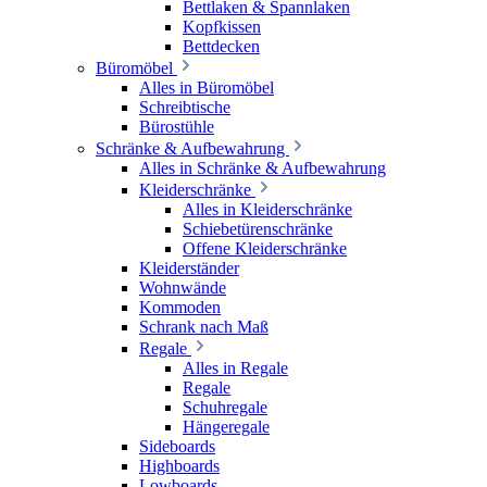
Bettlaken & Spannlaken
Kopfkissen
Bettdecken
Büromöbel
Alles in Büromöbel
Schreibtische
Bürostühle
Schränke & Aufbewahrung
Alles in Schränke & Aufbewahrung
Kleiderschränke
Alles in Kleiderschränke
Schiebetürenschränke
Offene Kleiderschränke
Kleiderständer
Wohnwände
Kommoden
Schrank nach Maß
Regale
Alles in Regale
Regale
Schuhregale
Hängeregale
Sideboards
Highboards
Lowboards