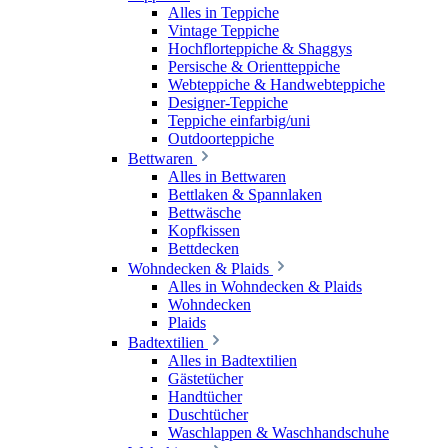
Alles in Teppiche
Vintage Teppiche
Hochflorteppiche & Shaggys
Persische & Orientteppiche
Webteppiche & Handwebteppiche
Designer-Teppiche
Teppiche einfarbig/uni
Outdoorteppiche
Bettwaren
Alles in Bettwaren
Bettlaken & Spannlaken
Bettwäsche
Kopfkissen
Bettdecken
Wohndecken & Plaids
Alles in Wohndecken & Plaids
Wohndecken
Plaids
Badtextilien
Alles in Badtextilien
Gästetücher
Handtücher
Duschtücher
Waschlappen & Waschhandschuhe