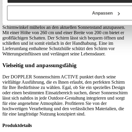
Praktische Eigenschaften für hohen Komfort
Anpassen
Der DOPPLER Sonnenschirm ACTIVE ist mit einer flexiblen
Neigefunktion ausgestattet, die es Ihnen ermöglicht, den
Schirmwinkel mühelos an den aktuellen Sonnenstand anzupassen.
Mit einer Höhe von 260 cm und einer Breite von 200 cm bietet er
großflächigen Schatten. Der Schirm lässt sich bequem öffnen und
schließen und ist somit einfach in der Handhabung. Eine im
Lieferumfang enthaltene Schutzhülle schützt den Schirm vor
Witterungseinflüssen und verlängert seine Lebensdauer.
Vielseitig und anpassungsfähig
Der DOPPLER Sonnenschirm ACTIVE punktet durch seine
vielfältige Ausführung, die es Ihnen erlaubt, den perfekten Schirm
für Ihre Bedürfnisse zu wählen. Egal, ob Sie ein spezielles Design
oder einen bestimmten Einsatzbereich suchen, dieser Sonnenschirm
lässt sich nahtlos in jede Outdoor-Gestaltung integrieren und sorgt
für eine angenehme Atmosphäre. Profitieren Sie von der
hochwertigen Verarbeitung und den verlässlichen Materialien, die
für eine langfristige Nutzung konzipiert sind.
Produktdetails