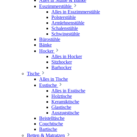
Alles in Stühle & Bänke
Esszimmerstühle
Alles in Esszimmerstühle
Polsterstühle
Armlehnenstühle
Schalenstühle
Schwingstühle
Bürostühle
Bänke
Hocker
Alles in Hocker
Sitzhocker
Barhocker
Tische
Alles in Tische
Esstische
Alles in Esstische
Holztische
Keramiktische
Glastische
Auszugstische
Beistelltische
Couchtische
Bartische
Betten & Matratzen