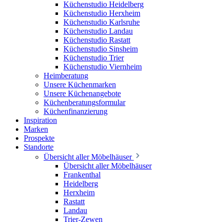
Küchenstudio Heidelberg
Küchenstudio Herxheim
Küchenstudio Karlsruhe
Küchenstudio Landau
Küchenstudio Rastatt
Küchenstudio Sinsheim
Küchenstudio Trier
Küchenstudio Viernheim
Heimberatung
Unsere Küchenmarken
Unsere Küchenangebote
Küchenberatungsformular
Küchenfinanzierung
Inspiration
Marken
Prospekte
Standorte
Übersicht aller Möbelhäuser
Übersicht aller Möbelhäuser
Frankenthal
Heidelberg
Herxheim
Rastatt
Landau
Trier-Zewen