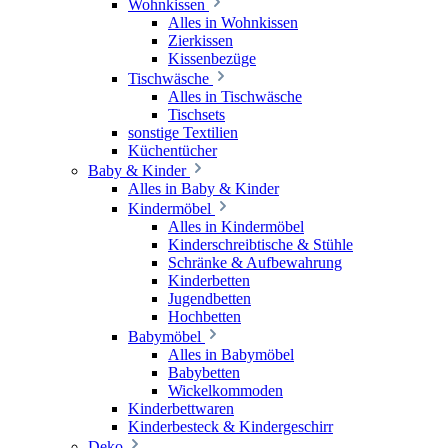
Wohnkissen
Alles in Wohnkissen
Zierkissen
Kissenbezüge
Tischwäsche
Alles in Tischwäsche
Tischsets
sonstige Textilien
Küchentücher
Baby & Kinder
Alles in Baby & Kinder
Kindermöbel
Alles in Kindermöbel
Kinderschreibtische & Stühle
Schränke & Aufbewahrung
Kinderbetten
Jugendbetten
Hochbetten
Babymöbel
Alles in Babymöbel
Babybetten
Wickelkommoden
Kinderbettwaren
Kinderbesteck & Kindergeschirr
Deko