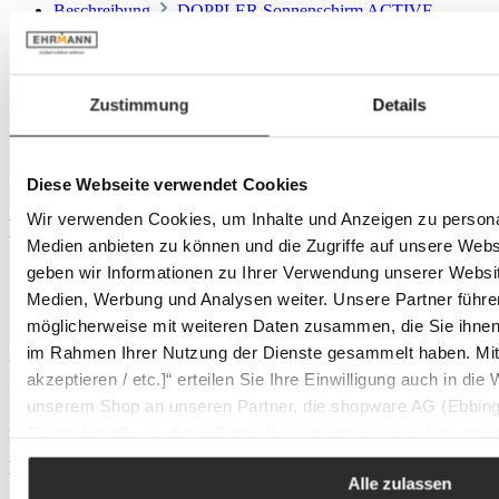
Beschreibung
DOPPLER Sonnenschirm ACTIVE -
Schattenspendender Begleiter für Ihren Outdoor-Bereich
Entdecken Sie den DOPPLER Sonnenschirm…
Mehr
Produktdetails
Versand
Zustimmung
Details
Bewertungen
Beschreibung
Diese Webseite verwendet Cookies
Wir verwenden Cookies, um Inhalte und Anzeigen zu personal
DOPPLER Sonnenschirm ACTIVE -
Medien anbieten zu können und die Zugriffe auf unsere Web
Schattenspendender Begleiter für Ihren
geben wir Informationen zu Ihrer Verwendung unserer Websit
Outdoor-Bereich
Medien, Werbung und Analysen weiter. Unsere Partner führe
möglicherweise mit weiteren Daten zusammen, die Sie ihnen b
Entdecken Sie den DOPPLER Sonnenschirm ACTIVE, das ideale
im Rahmen Ihrer Nutzung der Dienste gesammelt haben. Mit K
Accessoire für Ihre Terrasse, den Garten oder den Balkon. Dieser
Sonnenschirm kombiniert hochwertiges Design mit funktionalen
akzeptieren / etc.]“ erteilen Sie Ihre Einwilligung auch in die
Eigenschaften und bietet einen zuverlässigen Schutz vor der Sonne.
unserem Shop an unseren Partner, die shopware AG (Ebbing
Mit seinem robusten Aluminiumgestell ist er sowohl stabil als auch
Deutschland), die diese Daten Ihnen nicht persönlich zuordn
langlebig. Das bordeauxfarbene Stoffmaterial verleiht Ihrem
Außenbereich eine elegante Note und ist gleichzeitig
Zwecken (z.B. Produktverbesserungen, Marktverhaltensanaly
witterungsbeständig.
Alle zulassen