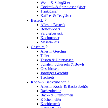
Wein- & Sektgläser
Cocktail- & Spirituosengläser
Trinkgläser
Kaffee- & Teegläser
Besteck
Alles in Besteck
Besteck-Sets
Servierbesteck
Kochmesser
Messer-Sets
Geschirr
Alles in Geschirr
Teller
Tassen & Untertassen
Schalen, Schüsseln & Bowls
Geschirrsets
sonstiges Geschirr
Tischsets
Koch- & Backzubehör
Alles in Koch- & Backzubehör
Backzubehör
Back- & Ofenformen
Küchenhelfer
Kochbesteck