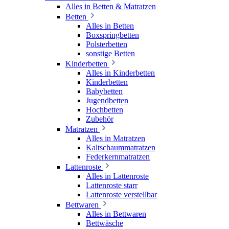
Alles in Betten & Matratzen
Betten
Alles in Betten
Boxspringbetten
Polsterbetten
sonstige Betten
Kinderbetten
Alles in Kinderbetten
Kinderbetten
Babybetten
Jugendbetten
Hochbetten
Zubehör
Matratzen
Alles in Matratzen
Kaltschaummatratzen
Federkernmatratzen
Lattenroste
Alles in Lattenroste
Lattenroste starr
Lattenroste verstellbar
Bettwaren
Alles in Bettwaren
Bettwäsche