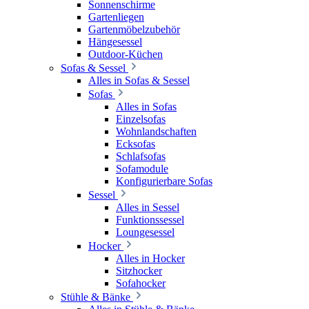
Sonnenschirme
Gartenliegen
Gartenmöbelzubehör
Hängesessel
Outdoor-Küchen
Sofas & Sessel
Alles in Sofas & Sessel
Sofas
Alles in Sofas
Einzelsofas
Wohnlandschaften
Ecksofas
Schlafsofas
Sofamodule
Konfigurierbare Sofas
Sessel
Alles in Sessel
Funktionssessel
Loungesessel
Hocker
Alles in Hocker
Sitzhocker
Sofahocker
Stühle & Bänke