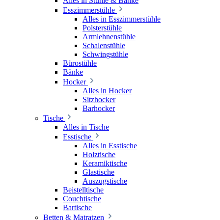
Alles in Stühle & Bänke
Esszimmerstühle
Alles in Esszimmerstühle
Polsterstühle
Armlehnenstühle
Schalenstühle
Schwingstühle
Bürostühle
Bänke
Hocker
Alles in Hocker
Sitzhocker
Barhocker
Tische
Alles in Tische
Esstische
Alles in Esstische
Holztische
Keramiktische
Glastische
Auszugstische
Beistelltische
Couchtische
Bartische
Betten & Matratzen