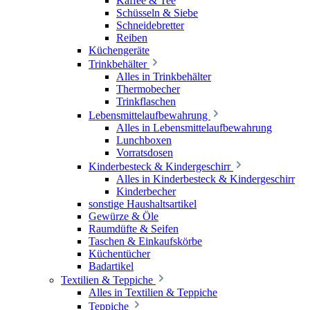
Kaffee & Tee
Schüsseln & Siebe
Schneidebretter
Reiben
Küchengeräte
Trinkbehälter
Alles in Trinkbehälter
Thermobecher
Trinkflaschen
Lebensmittelaufbewahrung
Alles in Lebensmittelaufbewahrung
Lunchboxen
Vorratsdosen
Kinderbesteck & Kindergeschirr
Alles in Kinderbesteck & Kindergeschirr
Kinderbecher
sonstige Haushaltsartikel
Gewürze & Öle
Raumdüfte & Seifen
Taschen & Einkaufskörbe
Küchentücher
Badartikel
Textilien & Teppiche
Alles in Textilien & Teppiche
Teppiche