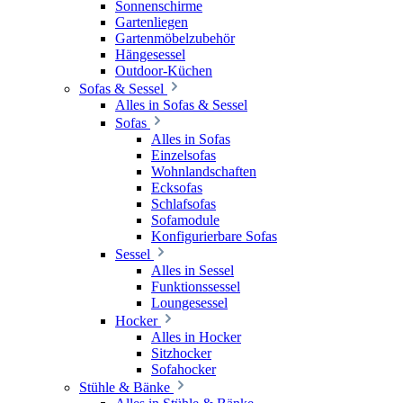
Sonnenschirme
Gartenliegen
Gartenmöbelzubehör
Hängesessel
Outdoor-Küchen
Sofas & Sessel
Alles in Sofas & Sessel
Sofas
Alles in Sofas
Einzelsofas
Wohnlandschaften
Ecksofas
Schlafsofas
Sofamodule
Konfigurierbare Sofas
Sessel
Alles in Sessel
Funktionssessel
Loungesessel
Hocker
Alles in Hocker
Sitzhocker
Sofahocker
Stühle & Bänke