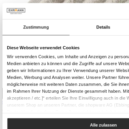
Zustimmung
Details
Diese Webseite verwendet Cookies
Wir verwenden Cookies, um Inhalte und Anzeigen zu personal
Medien anbieten zu können und die Zugriffe auf unsere Web
geben wir Informationen zu Ihrer Verwendung unserer Websit
Medien, Werbung und Analysen weiter. Unsere Partner führe
möglicherweise mit weiteren Daten zusammen, die Sie ihnen b
im Rahmen Ihrer Nutzung der Dienste gesammelt haben. Mit K
akzeptieren / etc.]“ erteilen Sie Ihre Einwilligung auch in die
CASA NOVA Seiftuch KENBORG
unserem Shop an unseren Partner, die shopware AG (Ebbing
Verkaufspreis:
2,95 €
Regulärer Preis:
3,99 €
Deutschland), die diese Daten Ihnen nicht persönlich zuordn
Farbe
auswählen
Zwecken (z.B. Produktverbesserungen, Marktverhaltensanaly
+
1
(Diese Option ist zurzeit nicht verfügbar.)
Alle zulassen