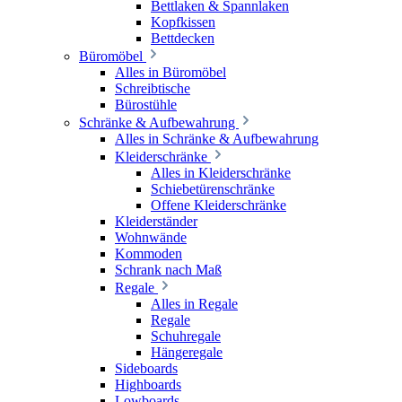
Bettlaken & Spannlaken
Kopfkissen
Bettdecken
Büromöbel
Alles in Büromöbel
Schreibtische
Bürostühle
Schränke & Aufbewahrung
Alles in Schränke & Aufbewahrung
Kleiderschränke
Alles in Kleiderschränke
Schiebetürenschränke
Offene Kleiderschränke
Kleiderständer
Wohnwände
Kommoden
Schrank nach Maß
Regale
Alles in Regale
Regale
Schuhregale
Hängeregale
Sideboards
Highboards
Lowboards