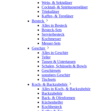
Wein- & Sektgläser
Cocktail- & Spirituosengläser
Trinkgläser
Kaffee- & Teegläser
Besteck
Alles in Besteck
Besteck-Sets
Servierbesteck
Kochmesser
Messer-Sets
Geschirr
Alles in Geschirr
Teller
Tassen & Untertassen
Schalen, Schüsseln & Bowls
Geschirrsets
sonstiges Geschirr
Tischsets
Koch- & Backzubehör
Alles in Koch- & Backzubehör
Backzubehör
Back- & Ofenformen
Küchenhelfer
Kochbesteck