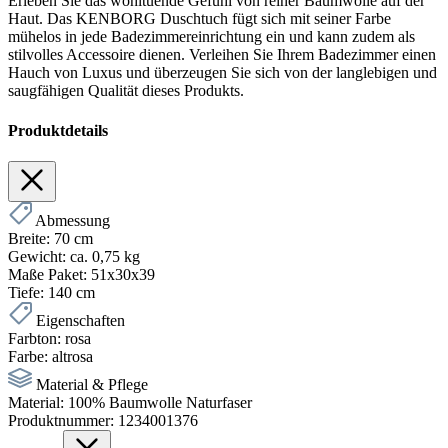
Erleben Sie das wohltuende Gefühl von reiner Baumwolle auf der
Haut. Das KENBORG Duschtuch fügt sich mit seiner Farbe
mühelos in jede Badezimmereinrichtung ein und kann zudem als
stilvolles Accessoire dienen. Verleihen Sie Ihrem Badezimmer einen
Hauch von Luxus und überzeugen Sie sich von der langlebigen und
saugfähigen Qualität dieses Produkts.
Produktdetails
Abmessung
Breite:
70 cm
Gewicht:
ca. 0,75 kg
Maße Paket:
51x30x39
Tiefe:
140 cm
Eigenschaften
Farbton:
rosa
Farbe:
altrosa
Material & Pflege
Material:
100% Baumwolle Naturfaser
Produktnummer:
1234001376