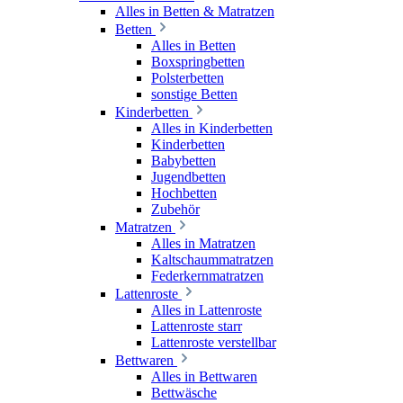
Alles in Betten & Matratzen
Betten
Alles in Betten
Boxspringbetten
Polsterbetten
sonstige Betten
Kinderbetten
Alles in Kinderbetten
Kinderbetten
Babybetten
Jugendbetten
Hochbetten
Zubehör
Matratzen
Alles in Matratzen
Kaltschaummatratzen
Federkernmatratzen
Lattenroste
Alles in Lattenroste
Lattenroste starr
Lattenroste verstellbar
Bettwaren
Alles in Bettwaren
Bettwäsche