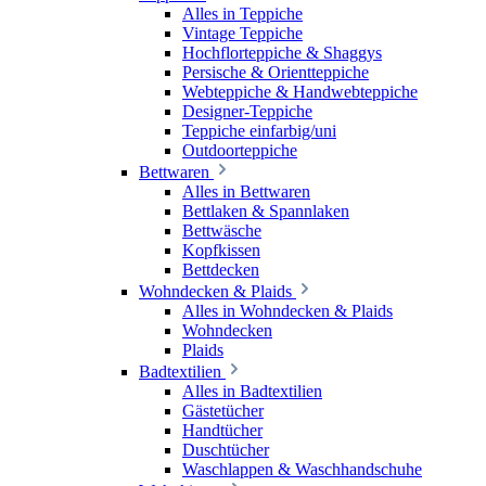
Alles in Teppiche
Vintage Teppiche
Hochflorteppiche & Shaggys
Persische & Orientteppiche
Webteppiche & Handwebteppiche
Designer-Teppiche
Teppiche einfarbig/uni
Outdoorteppiche
Bettwaren
Alles in Bettwaren
Bettlaken & Spannlaken
Bettwäsche
Kopfkissen
Bettdecken
Wohndecken & Plaids
Alles in Wohndecken & Plaids
Wohndecken
Plaids
Badtextilien
Alles in Badtextilien
Gästetücher
Handtücher
Duschtücher
Waschlappen & Waschhandschuhe