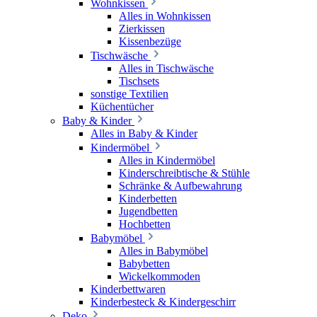
Wohnkissen
Alles in Wohnkissen
Zierkissen
Kissenbezüge
Tischwäsche
Alles in Tischwäsche
Tischsets
sonstige Textilien
Küchentücher
Baby & Kinder
Alles in Baby & Kinder
Kindermöbel
Alles in Kindermöbel
Kinderschreibtische & Stühle
Schränke & Aufbewahrung
Kinderbetten
Jugendbetten
Hochbetten
Babymöbel
Alles in Babymöbel
Babybetten
Wickelkommoden
Kinderbettwaren
Kinderbesteck & Kindergeschirr
Deko