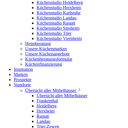
Küchenstudio Heidelberg
Küchenstudio Herxheim
Küchenstudio Karlsruhe
Küchenstudio Landau
Küchenstudio Rastatt
Küchenstudio Sinsheim
Küchenstudio Trier
Küchenstudio Viernheim
Heimberatung
Unsere Küchenmarken
Unsere Küchenangebote
Küchenberatungsformular
Küchenfinanzierung
Inspiration
Marken
Prospekte
Standorte
Übersicht aller Möbelhäuser
Übersicht aller Möbelhäuser
Frankenthal
Heidelberg
Herxheim
Rastatt
Landau
Trier-Zewen