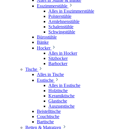
Alles in Stühle & Bänke
Esszimmerstühle
Alles in Esszimmerstühle
Polsterstühle
Armlehnenstühle
Schalenstühle
Schwingstühle
Bürostühle
Bänke
Hocker
Alles in Hocker
Sitzhocker
Barhocker
Tische
Alles in Tische
Esstische
Alles in Esstische
Holztische
Keramiktische
Glastische
Auszugstische
Beistelltische
Couchtische
Bartische
Betten & Matratzen