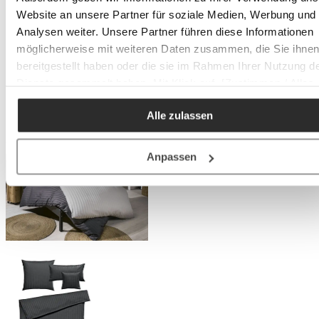
Website an unsere Partner für soziale Medien, Werbung und
Analysen weiter. Unsere Partner führen diese Informationen
möglicherweise mit weiteren Daten zusammen, die Sie ihne
bereitgestellt haben oder die sie im Rahmen Ihrer Nutzung d
Dienste gesammelt haben. Mit Klick auf „[Zustimmen / Alles
akzeptieren / etc.]“ erteilen Sie Ihre Einwilligung auch in die
Alle zulassen
Weitergabe über Ihr Verhalten in unserem Shop an unseren
Partner, die shopware AG (Ebbinghoff 10, 48624 Schöppinge
Deutschland), die diese Daten Ihnen nicht persönlich zuordn
Anpassen
kann, sie aber zu eigenen Zwecken (z.B.
Produktverbesserungen, Marktverhaltensanalysen) verarbei
darf.