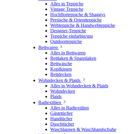
Alles in Teppiche
Vintage Teppiche
Hochflorteppiche & Shaggys
Persische & Orientteppiche
Webteppiche & Handwebteppiche
Designer-Teppiche
Teppiche einfarbig/uni
Outdoorteppiche
Bettwaren
Alles in Bettwaren
Bettlaken & Spannlaken
Bettwäsche
Kopfkissen
Bettdecken
Wohndecken & Plaids
Alles in Wohndecken & Plaids
Wohndecken
Plaids
Badtextilien
Alles in Badtextilien
Gästetücher
Handtücher
Duschtücher
Waschlappen & Waschhandschuhe