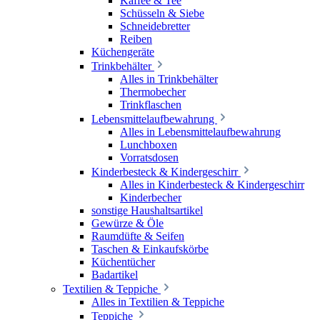
Kaffee & Tee
Schüsseln & Siebe
Schneidebretter
Reiben
Küchengeräte
Trinkbehälter
Alles in Trinkbehälter
Thermobecher
Trinkflaschen
Lebensmittelaufbewahrung
Alles in Lebensmittelaufbewahrung
Lunchboxen
Vorratsdosen
Kinderbesteck & Kindergeschirr
Alles in Kinderbesteck & Kindergeschirr
Kinderbecher
sonstige Haushaltsartikel
Gewürze & Öle
Raumdüfte & Seifen
Taschen & Einkaufskörbe
Küchentücher
Badartikel
Textilien & Teppiche
Alles in Textilien & Teppiche
Teppiche