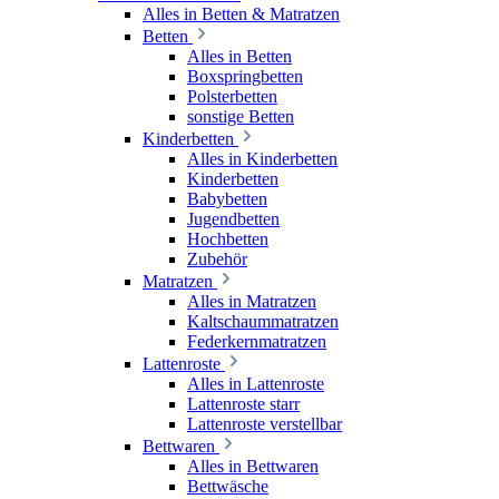
Alles in Betten & Matratzen
Betten
Alles in Betten
Boxspringbetten
Polsterbetten
sonstige Betten
Kinderbetten
Alles in Kinderbetten
Kinderbetten
Babybetten
Jugendbetten
Hochbetten
Zubehör
Matratzen
Alles in Matratzen
Kaltschaummatratzen
Federkernmatratzen
Lattenroste
Alles in Lattenroste
Lattenroste starr
Lattenroste verstellbar
Bettwaren
Alles in Bettwaren
Bettwäsche