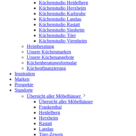
Küchenstudio Heidelberg
Küchenstudio Herxheim
Küchenstudio Karlsruhe
Küchenstudio Landau
Küchenstudio Rastatt
Küchenstudio Sinsheim
Küchenstudio Trier
Küchenstudio Viernheim
Heimberatung
Unsere Küchenmarken
Unsere Küchenangebote
Küchenberatungsformular
Küchenfinanzierung
Inspiration
Marken
Prospekte
Standorte
Übersicht aller Möbelhäuser
Übersicht aller Möbelhäuser
Frankenthal
Heidelberg
Herxheim
Rastatt
Landau
Trier-Zewen