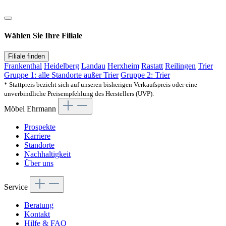
Wählen Sie Ihre Filiale
Filiale finden
Frankenthal
Heidelberg
Landau
Herxheim
Rastatt
Reilingen
Trier
Gruppe 1: alle Standorte außer Trier
Gruppe 2: Trier
* Stattpreis bezieht sich auf unseren bisherigen Verkaufspreis oder eine
unverbindliche Preisempfehlung des Herstellers (UVP).
Möbel Ehrmann
Prospekte
Karriere
Standorte
Nachhaltigkeit
Über uns
Service
Beratung
Kontakt
Hilfe & FAQ