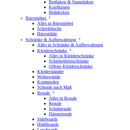
Bettlaken & Spannlaken
Kopfkissen
Bettdecken
Büromöbel
Alles in Büromöbel
Schreibtische
Bürostühle
Schränke & Aufbewahrung
Alles in Schränke & Aufbewahrung
Kleiderschränke
Alles in Kleiderschränke
Schiebetürenschränke
Offene Kleiderschränke
Kleiderständer
Wohnwände
Kommoden
Schrank nach Maß
Regale
Alles in Regale
Regale
Schuhregale
Hängeregale
Sideboards
Highboards
Lowboards