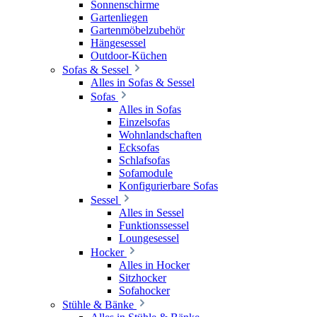
Sonnenschirme
Gartenliegen
Gartenmöbelzubehör
Hängesessel
Outdoor-Küchen
Sofas & Sessel
Alles in Sofas & Sessel
Sofas
Alles in Sofas
Einzelsofas
Wohnlandschaften
Ecksofas
Schlafsofas
Sofamodule
Konfigurierbare Sofas
Sessel
Alles in Sessel
Funktionssessel
Loungesessel
Hocker
Alles in Hocker
Sitzhocker
Sofahocker
Stühle & Bänke