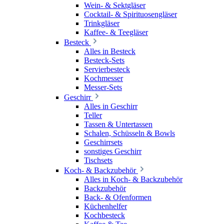
Wein- & Sektgläser
Cocktail- & Spirituosengläser
Trinkgläser
Kaffee- & Teegläser
Besteck
Alles in Besteck
Besteck-Sets
Servierbesteck
Kochmesser
Messer-Sets
Geschirr
Alles in Geschirr
Teller
Tassen & Untertassen
Schalen, Schüsseln & Bowls
Geschirrsets
sonstiges Geschirr
Tischsets
Koch- & Backzubehör
Alles in Koch- & Backzubehör
Backzubehör
Back- & Ofenformen
Küchenhelfer
Kochbesteck