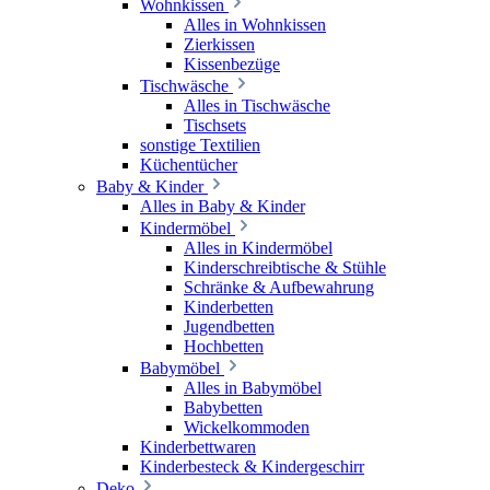
Wohnkissen
Alles in Wohnkissen
Zierkissen
Kissenbezüge
Tischwäsche
Alles in Tischwäsche
Tischsets
sonstige Textilien
Küchentücher
Baby & Kinder
Alles in Baby & Kinder
Kindermöbel
Alles in Kindermöbel
Kinderschreibtische & Stühle
Schränke & Aufbewahrung
Kinderbetten
Jugendbetten
Hochbetten
Babymöbel
Alles in Babymöbel
Babybetten
Wickelkommoden
Kinderbettwaren
Kinderbesteck & Kindergeschirr
Deko