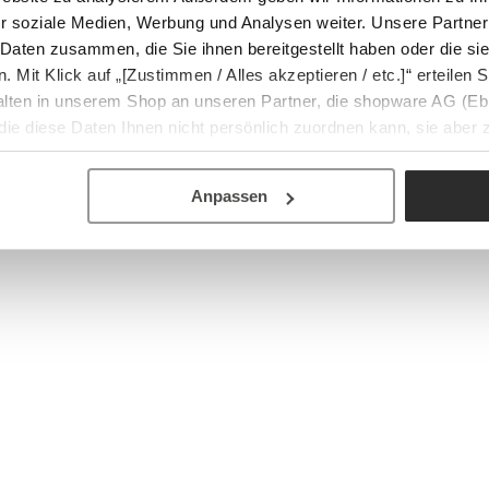
r soziale Medien, Werbung und Analysen weiter. Unsere Partner
 Daten zusammen, die Sie ihnen bereitgestellt haben oder die s
Mit Klick auf „[Zustimmen / Alles akzeptieren / etc.]“ erteilen Si
halten in unserem Shop an unseren Partner, die shopware AG (Eb
ie diese Daten Ihnen nicht persönlich zuordnen kann, sie aber
tverhaltensanalysen) verarbeiten darf.
Anpassen