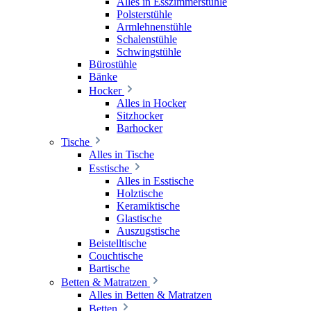
Alles in Esszimmerstühle
Polsterstühle
Armlehnenstühle
Schalenstühle
Schwingstühle
Bürostühle
Bänke
Hocker
Alles in Hocker
Sitzhocker
Barhocker
Tische
Alles in Tische
Esstische
Alles in Esstische
Holztische
Keramiktische
Glastische
Auszugstische
Beistelltische
Couchtische
Bartische
Betten & Matratzen
Alles in Betten & Matratzen
Betten