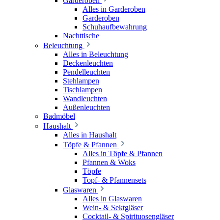
Garderoben
Alles in Garderoben
Garderoben
Schuhaufbewahrung
Nachttische
Beleuchtung
Alles in Beleuchtung
Deckenleuchten
Pendelleuchten
Stehlampen
Tischlampen
Wandleuchten
Außenleuchten
Badmöbel
Haushalt
Alles in Haushalt
Töpfe & Pfannen
Alles in Töpfe & Pfannen
Pfannen & Woks
Töpfe
Topf- & Pfannensets
Glaswaren
Alles in Glaswaren
Wein- & Sektgläser
Cocktail- & Spirituosengläser