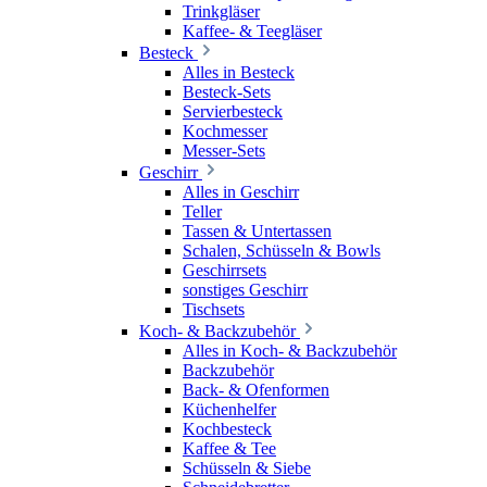
Trinkgläser
Kaffee- & Teegläser
Besteck
Alles in Besteck
Besteck-Sets
Servierbesteck
Kochmesser
Messer-Sets
Geschirr
Alles in Geschirr
Teller
Tassen & Untertassen
Schalen, Schüsseln & Bowls
Geschirrsets
sonstiges Geschirr
Tischsets
Koch- & Backzubehör
Alles in Koch- & Backzubehör
Backzubehör
Back- & Ofenformen
Küchenhelfer
Kochbesteck
Kaffee & Tee
Schüsseln & Siebe