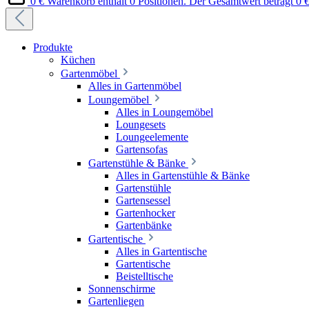
0 €
Warenkorb enthält 0 Positionen. Der Gesamtwert beträgt 0 €
Produkte
Küchen
Gartenmöbel
Alles in Gartenmöbel
Loungemöbel
Alles in Loungemöbel
Loungesets
Loungeelemente
Gartensofas
Gartenstühle & Bänke
Alles in Gartenstühle & Bänke
Gartenstühle
Gartensessel
Gartenhocker
Gartenbänke
Gartentische
Alles in Gartentische
Gartentische
Beistelltische
Sonnenschirme
Gartenliegen