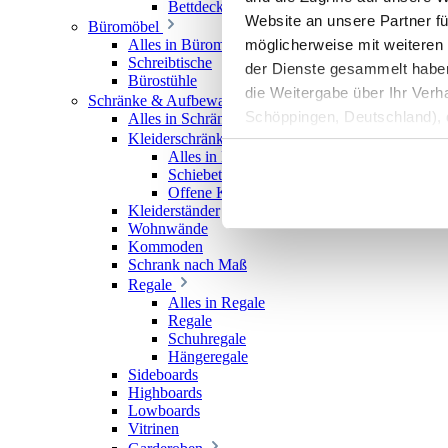
Bettdecken
Website an unsere Partner fü
Büromöbel
möglicherweise mit weiteren
Alles in Büromöbel
Schreibtische
der Dienste gesammelt haben. 
Bürostühle
die Weitergabe über Ihr Ver
Schränke & Aufbewahrung
Schöppingen, Deutschland), d
Alles in Schränke & Aufbewahrung
Kleiderschränke
Produktverbesserungen, Mark
Alles in Kleiderschränke
Schiebetürenschränke
Offene Kleiderschränke
Kleiderständer
Wohnwände
Kommoden
Schrank nach Maß
Regale
Alles in Regale
Regale
Schuhregale
Hängeregale
Sideboards
Highboards
Lowboards
Vitrinen