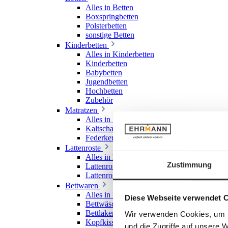
Alles in Betten
Boxspringbetten
Polsterbetten
sonstige Betten
Kinderbetten
Alles in Kinderbetten
Kinderbetten
Babybetten
Jugendbetten
Hochbetten
Zubehör
Matratzen
Alles in Matratzen
Kaltschaummatratzen
Federkernmatratzen
Lattenroste
Alles in Lattenroste
Zustimmung
Lattenroste starr
Lattenroste verstellbar
Bettwaren
Alles in Bettwaren
Diese Webseite verwendet 
Bettwäsche
Bettlaken & Spannlaken
Wir verwenden Cookies, um I
Kopfkissen
und die Zugriffe auf unsere 