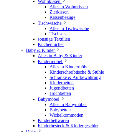
Wohnkissen
Alles in Wohnkissen
Zierkissen
Kissenbezüge
Tischwäsche
Alles in Tischwäsche
Tischsets
sonstige Textilien
Küchentücher
Baby & Kinder
Alles in Baby & Kinder
Kindermöbel
Alles in Kindermöbel
Kinderschreibtische & Stühle
Schränke & Aufbewahrung
Kinderbetten
Jugendbetten
Hochbetten
Babymöbel
Alles in Babymöbel
Babybetten
Wickelkommoden
Kinderbettwaren
Kinderbesteck & Kindergeschirr
Deko