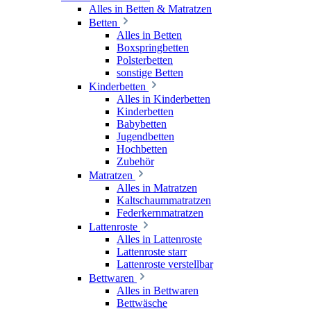
Alles in Betten & Matratzen
Betten
Alles in Betten
Boxspringbetten
Polsterbetten
sonstige Betten
Kinderbetten
Alles in Kinderbetten
Kinderbetten
Babybetten
Jugendbetten
Hochbetten
Zubehör
Matratzen
Alles in Matratzen
Kaltschaummatratzen
Federkernmatratzen
Lattenroste
Alles in Lattenroste
Lattenroste starr
Lattenroste verstellbar
Bettwaren
Alles in Bettwaren
Bettwäsche