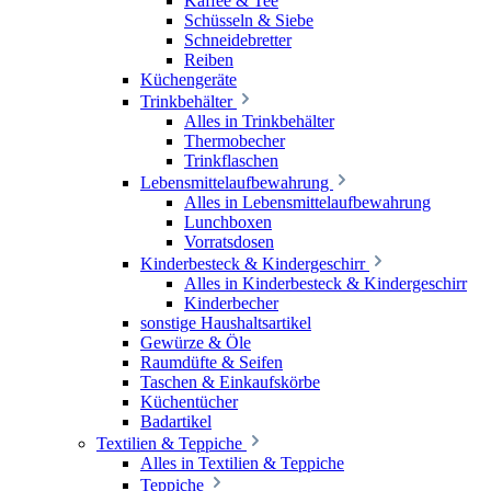
Kaffee & Tee
Schüsseln & Siebe
Schneidebretter
Reiben
Küchengeräte
Trinkbehälter
Alles in Trinkbehälter
Thermobecher
Trinkflaschen
Lebensmittelaufbewahrung
Alles in Lebensmittelaufbewahrung
Lunchboxen
Vorratsdosen
Kinderbesteck & Kindergeschirr
Alles in Kinderbesteck & Kindergeschirr
Kinderbecher
sonstige Haushaltsartikel
Gewürze & Öle
Raumdüfte & Seifen
Taschen & Einkaufskörbe
Küchentücher
Badartikel
Textilien & Teppiche
Alles in Textilien & Teppiche
Teppiche