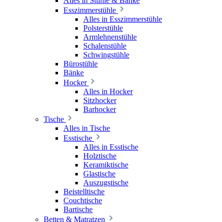
Alles in Stühle & Bänke
Esszimmerstühle
Alles in Esszimmerstühle
Polsterstühle
Armlehnenstühle
Schalenstühle
Schwingstühle
Bürostühle
Bänke
Hocker
Alles in Hocker
Sitzhocker
Barhocker
Tische
Alles in Tische
Esstische
Alles in Esstische
Holztische
Keramiktische
Glastische
Auszugstische
Beistelltische
Couchtische
Bartische
Betten & Matratzen