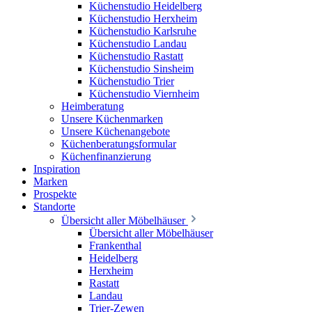
Küchenstudio Heidelberg
Küchenstudio Herxheim
Küchenstudio Karlsruhe
Küchenstudio Landau
Küchenstudio Rastatt
Küchenstudio Sinsheim
Küchenstudio Trier
Küchenstudio Viernheim
Heimberatung
Unsere Küchenmarken
Unsere Küchenangebote
Küchenberatungsformular
Küchenfinanzierung
Inspiration
Marken
Prospekte
Standorte
Übersicht aller Möbelhäuser
Übersicht aller Möbelhäuser
Frankenthal
Heidelberg
Herxheim
Rastatt
Landau
Trier-Zewen