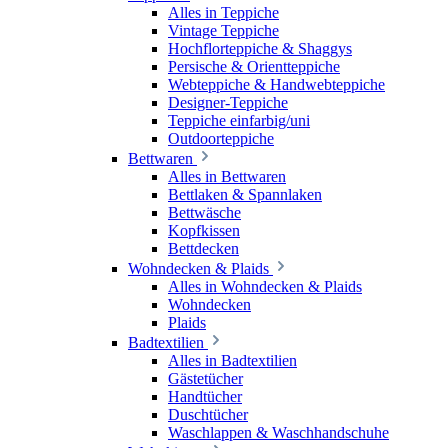
Alles in Teppiche
Vintage Teppiche
Hochflorteppiche & Shaggys
Persische & Orientteppiche
Webteppiche & Handwebteppiche
Designer-Teppiche
Teppiche einfarbig/uni
Outdoorteppiche
Bettwaren
Alles in Bettwaren
Bettlaken & Spannlaken
Bettwäsche
Kopfkissen
Bettdecken
Wohndecken & Plaids
Alles in Wohndecken & Plaids
Wohndecken
Plaids
Badtextilien
Alles in Badtextilien
Gästetücher
Handtücher
Duschtücher
Waschlappen & Waschhandschuhe