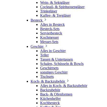
Wein- & Sektgläser
Cocktail- & Spirituosengläser
Trinkgläser
Kaffee- & Teegläser
Besteck
Alles in Besteck
Besteck-Sets
Servierbesteck
Kochmesser
Messer-Sets
Geschirr
Alles in Geschirr
Teller
Tassen & Untertassen
Schalen, Schüsseln & Bowls
Geschirrsets
sonstiges Geschirr
Tischsets
Koch- & Backzubehör
Alles in Koch- & Backzubehör
Backzubehör
Back- & Ofenformen
Küchenhelfer
Kochbesteck