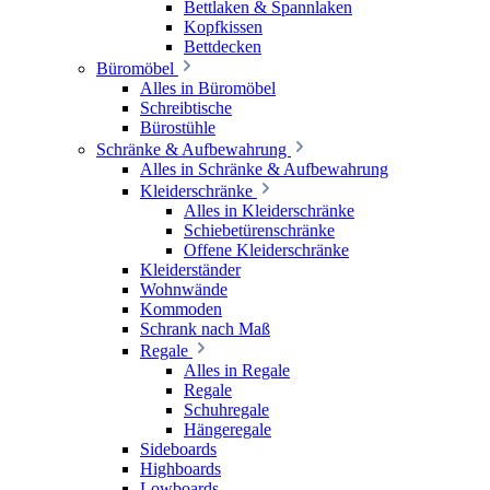
Bettlaken & Spannlaken
Kopfkissen
Bettdecken
Büromöbel
Alles in Büromöbel
Schreibtische
Bürostühle
Schränke & Aufbewahrung
Alles in Schränke & Aufbewahrung
Kleiderschränke
Alles in Kleiderschränke
Schiebetürenschränke
Offene Kleiderschränke
Kleiderständer
Wohnwände
Kommoden
Schrank nach Maß
Regale
Alles in Regale
Regale
Schuhregale
Hängeregale
Sideboards
Highboards
Lowboards