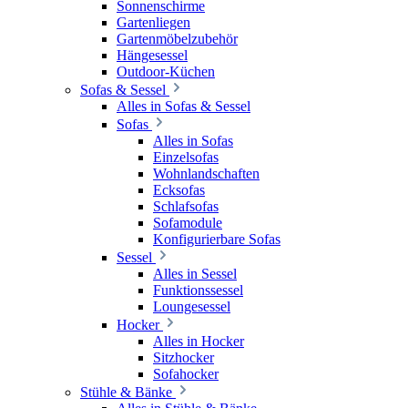
Sonnenschirme
Gartenliegen
Gartenmöbelzubehör
Hängesessel
Outdoor-Küchen
Sofas & Sessel
Alles in Sofas & Sessel
Sofas
Alles in Sofas
Einzelsofas
Wohnlandschaften
Ecksofas
Schlafsofas
Sofamodule
Konfigurierbare Sofas
Sessel
Alles in Sessel
Funktionssessel
Loungesessel
Hocker
Alles in Hocker
Sitzhocker
Sofahocker
Stühle & Bänke