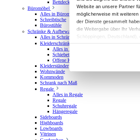
Bettdecken
Website an unsere Partner fü
Büromöbel
möglicherweise mit weiteren
Alles in Büromöbel
Schreibtische
der Dienste gesammelt haben. 
Bürostühle
die Weitergabe über Ihr Ver
Schränke & Aufbewahrung
Schöppingen, Deutschland), d
Alles in Schränke & Aufbewahrung
Kleiderschränke
Produktverbesserungen, Mark
Alles in Kleiderschränke
Schiebetürenschränke
Offene Kleiderschränke
Kleiderständer
Wohnwände
Kommoden
Schrank nach Maß
Regale
Alles in Regale
Regale
Schuhregale
Hängeregale
Sideboards
Highboards
Lowboards
Vitrinen