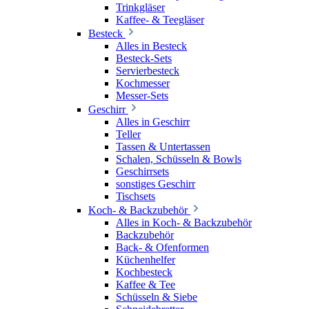
Trinkgläser
Kaffee- & Teegläser
Besteck
Alles in Besteck
Besteck-Sets
Servierbesteck
Kochmesser
Messer-Sets
Geschirr
Alles in Geschirr
Teller
Tassen & Untertassen
Schalen, Schüsseln & Bowls
Geschirrsets
sonstiges Geschirr
Tischsets
Koch- & Backzubehör
Alles in Koch- & Backzubehör
Backzubehör
Back- & Ofenformen
Küchenhelfer
Kochbesteck
Kaffee & Tee
Schüsseln & Siebe