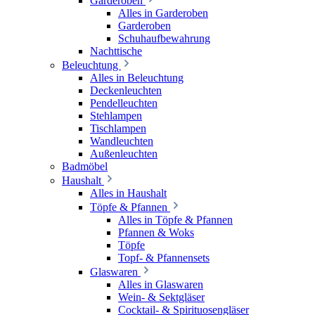
Garderoben
Alles in Garderoben
Garderoben
Schuhaufbewahrung
Nachttische
Beleuchtung
Alles in Beleuchtung
Deckenleuchten
Pendelleuchten
Stehlampen
Tischlampen
Wandleuchten
Außenleuchten
Badmöbel
Haushalt
Alles in Haushalt
Töpfe & Pfannen
Alles in Töpfe & Pfannen
Pfannen & Woks
Töpfe
Topf- & Pfannensets
Glaswaren
Alles in Glaswaren
Wein- & Sektgläser
Cocktail- & Spirituosengläser