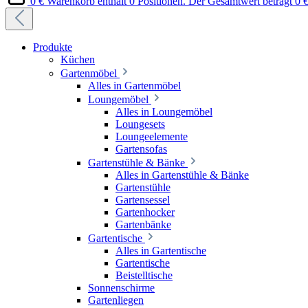
0 €
Warenkorb enthält 0 Positionen. Der Gesamtwert beträgt 0 €
Produkte
Küchen
Gartenmöbel
Alles in Gartenmöbel
Loungemöbel
Alles in Loungemöbel
Loungesets
Loungeelemente
Gartensofas
Gartenstühle & Bänke
Alles in Gartenstühle & Bänke
Gartenstühle
Gartensessel
Gartenhocker
Gartenbänke
Gartentische
Alles in Gartentische
Gartentische
Beistelltische
Sonnenschirme
Gartenliegen