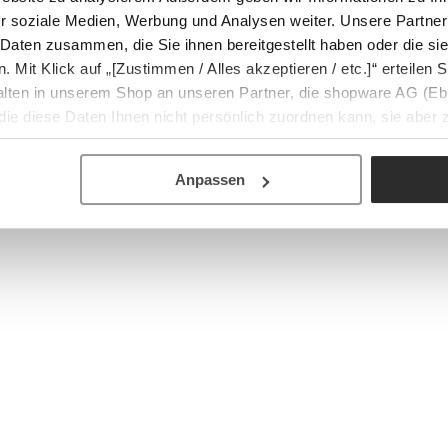
r soziale Medien, Werbung und Analysen weiter. Unsere Partner
 Daten zusammen, die Sie ihnen bereitgestellt haben oder die s
Mit Klick auf „[Zustimmen / Alles akzeptieren / etc.]“ erteilen Si
halten in unserem Shop an unseren Partner, die shopware AG (Eb
ie diese Daten Ihnen nicht persönlich zuordnen kann, sie aber
tverhaltensanalysen) verarbeiten darf.
Anpassen