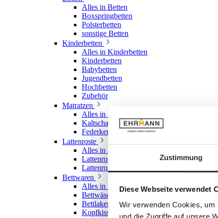
Alles in Betten
Boxspringbetten
Polsterbetten
sonstige Betten
Kinderbetten
Alles in Kinderbetten
Kinderbetten
Babybetten
Jugendbetten
Hochbetten
Zubehör
Matratzen
Alles in Matratzen
Kaltschaummatratzen
Federkernmatratzen
Lattenroste
Alles in Lattenroste
Zustimmung
Lattenroste starr
Lattenroste verstellbar
Bettwaren
Alles in Bettwaren
Diese Webseite verwendet 
Bettwäsche
Bettlaken & Spannlaken
Wir verwenden Cookies, um I
Kopfkissen
und die Zugriffe auf unsere 