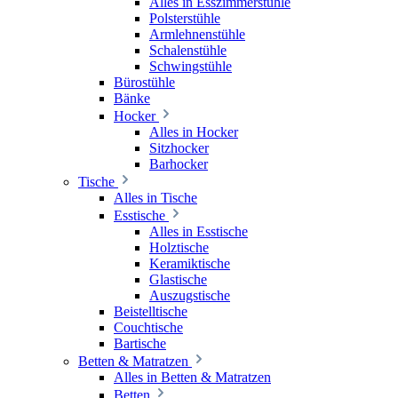
Alles in Esszimmerstühle
Polsterstühle
Armlehnenstühle
Schalenstühle
Schwingstühle
Bürostühle
Bänke
Hocker
Alles in Hocker
Sitzhocker
Barhocker
Tische
Alles in Tische
Esstische
Alles in Esstische
Holztische
Keramiktische
Glastische
Auszugstische
Beistelltische
Couchtische
Bartische
Betten & Matratzen
Alles in Betten & Matratzen
Betten