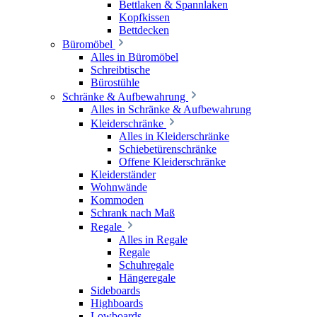
Bettlaken & Spannlaken
Kopfkissen
Bettdecken
Büromöbel
Alles in Büromöbel
Schreibtische
Bürostühle
Schränke & Aufbewahrung
Alles in Schränke & Aufbewahrung
Kleiderschränke
Alles in Kleiderschränke
Schiebetürenschränke
Offene Kleiderschränke
Kleiderständer
Wohnwände
Kommoden
Schrank nach Maß
Regale
Alles in Regale
Regale
Schuhregale
Hängeregale
Sideboards
Highboards
Lowboards