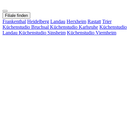
Filiale finden
Frankenthal
Heidelberg
Landau
Herxheim
Rastatt
Trier
Küchenstudio Bruchsal
Küchenstudio Karlsruhe
Küchenstudio
Landau
Küchenstudio Sinsheim
Küchenstudio Viernheim