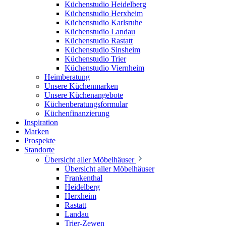
Küchenstudio Heidelberg
Küchenstudio Herxheim
Küchenstudio Karlsruhe
Küchenstudio Landau
Küchenstudio Rastatt
Küchenstudio Sinsheim
Küchenstudio Trier
Küchenstudio Viernheim
Heimberatung
Unsere Küchenmarken
Unsere Küchenangebote
Küchenberatungsformular
Küchenfinanzierung
Inspiration
Marken
Prospekte
Standorte
Übersicht aller Möbelhäuser
Übersicht aller Möbelhäuser
Frankenthal
Heidelberg
Herxheim
Rastatt
Landau
Trier-Zewen