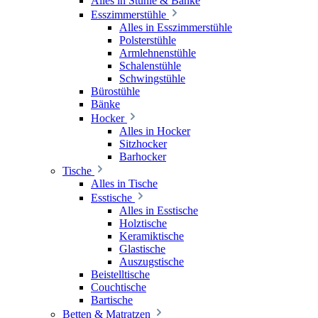
Alles in Stühle & Bänke
Esszimmerstühle
Alles in Esszimmerstühle
Polsterstühle
Armlehnenstühle
Schalenstühle
Schwingstühle
Bürostühle
Bänke
Hocker
Alles in Hocker
Sitzhocker
Barhocker
Tische
Alles in Tische
Esstische
Alles in Esstische
Holztische
Keramiktische
Glastische
Auszugstische
Beistelltische
Couchtische
Bartische
Betten & Matratzen