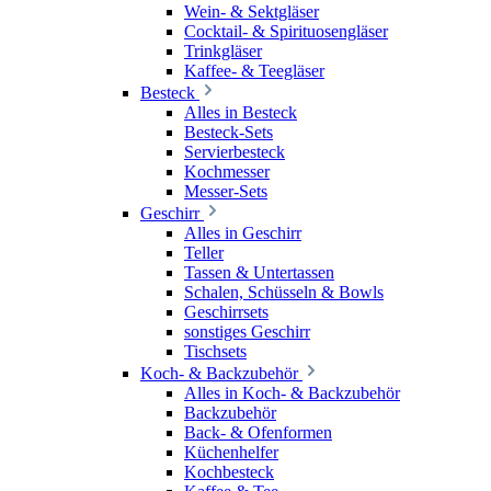
Wein- & Sektgläser
Cocktail- & Spirituosengläser
Trinkgläser
Kaffee- & Teegläser
Besteck
Alles in Besteck
Besteck-Sets
Servierbesteck
Kochmesser
Messer-Sets
Geschirr
Alles in Geschirr
Teller
Tassen & Untertassen
Schalen, Schüsseln & Bowls
Geschirrsets
sonstiges Geschirr
Tischsets
Koch- & Backzubehör
Alles in Koch- & Backzubehör
Backzubehör
Back- & Ofenformen
Küchenhelfer
Kochbesteck