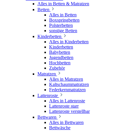
Alles in Betten & Matratzen
Betten
Alles in Betten
Boxspringbetten
Polsterbetten
sonstige Betten
Kinderbetten
Alles in Kinderbetten
Kinderbetten
Babybetten
Jugendbetten
Hochbetten
Zubehör
Matratzen
Alles in Matratzen
Kaltschaummatratzen
Federkernmatratzen
Lattenroste
Alles in Lattenroste
Lattenroste starr
Lattenroste verstellbar
Bettwaren
Alles in Bettwaren
Bettwäsche