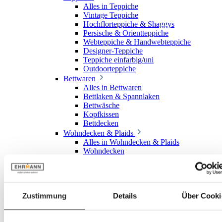
Alles in Teppiche
Vintage Teppiche
Hochflorteppiche & Shaggys
Persische & Orientteppiche
Webteppiche & Handwebteppiche
Designer-Teppiche
Teppiche einfarbig/uni
Outdoorteppiche
Bettwaren
Alles in Bettwaren
Bettlaken & Spannlaken
Bettwäsche
Kopfkissen
Bettdecken
Wohndecken & Plaids
Alles in Wohndecken & Plaids
Wohndecken
Plaids
Badtextilien
Alles in Badtextilien
Gästetücher
Zustimmung
Details
Über Cooki
Handtücher
Duschtücher
Waschlappen & Waschhandschuhe