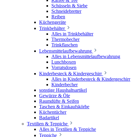
Kaffee & Tee
Schüsseln & Siebe
Schneidebretter
Reiben
Küchengeräte
Trinkbehälter
Alles in Trinkbehälter
Thermobecher
Trinkflaschen
Lebensmittelaufbewahrung
Alles in Lebensmittelaufbewahrung
Lunchboxen
Vorratsdosen
Kinderbesteck & Kindergeschirr
Alles in Kinderbesteck & Kindergeschirr
Kinderbecher
sonstige Haushaltsartikel
Gewürze & Öle
Raumdüfte & Seifen
Taschen & Einkaufskörbe
Küchentücher
Badartikel
Textilien & Teppiche
Alles in Textilien & Teppiche
Teppiche