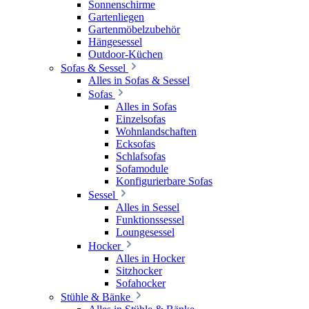
Sonnenschirme
Gartenliegen
Gartenmöbelzubehör
Hängesessel
Outdoor-Küchen
Sofas & Sessel
Alles in Sofas & Sessel
Sofas
Alles in Sofas
Einzelsofas
Wohnlandschaften
Ecksofas
Schlafsofas
Sofamodule
Konfigurierbare Sofas
Sessel
Alles in Sessel
Funktionssessel
Loungesessel
Hocker
Alles in Hocker
Sitzhocker
Sofahocker
Stühle & Bänke