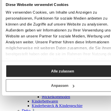
Wohnkissen
Diese Webseite verwendet Cookies
Alles in Wohnkissen
Zierkissen
Wir verwenden Cookies, um Inhalte und Anzeigen zu
Kissenbezüge
personalisieren, Funktionen für soziale Medien anbieten zu
Tischwäsche
Alles in Tischwäsche
können und die Zugriffe auf unsere Website zu analysieren.
Tischsets
Außerdem geben wir Informationen zu Ihrer Verwendung uns
sonstige Textilien
Website an unsere Partner für soziale Medien, Werbung und
Küchentücher
Analysen weiter. Unsere Partner führen diese Informationen
Baby & Kinder
Alles in Baby & Kinder
möglicherweise mit weiteren Daten zusammen, die Sie ihne
Kindermöbel
bereitgestellt haben oder die sie im Rahmen Ihrer Nutzung d
Alles in Kindermöbel
Dienste gesammelt haben. Mit Klick auf „[Zustimmen / Alles
Kinderschreibtische & Stühle
Schränke & Aufbewahrung
akzeptieren / etc.]“ erteilen Sie Ihre Einwilligung auch in die
Kinderbetten
Alle zulassen
Weitergabe über Ihr Verhalten in unserem Shop an unseren
Jugendbetten
Partner, die shopware AG (Ebbinghoff 10, 48624 Schöppinge
Hochbetten
Babymöbel
Deutschland), die diese Daten Ihnen nicht persönlich zuordn
Anpassen
Alles in Babymöbel
kann, sie aber zu eigenen Zwecken (z.B.
Babybetten
Produktverbesserungen, Marktverhaltensanalysen) verarbei
Wickelkommoden
Kinderbettwaren
darf.
Kinderbesteck & Kindergeschirr
Deko