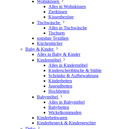
Wohnkissen
Alles in Wohnkissen
Zierkissen
Kissenbezüge
Tischwäsche
Alles in Tischwäsche
Tischsets
sonstige Textilien
Küchentücher
Baby & Kinder
Alles in Baby & Kinder
Kindermöbel
Alles in Kindermöbel
Kinderschreibtische & Stühle
Schränke & Aufbewahrung
Kinderbetten
Jugendbetten
Hochbetten
Babymöbel
Alles in Babymöbel
Babybetten
Wickelkommoden
Kinderbettwaren
Kinderbesteck & Kindergeschirr
Deko