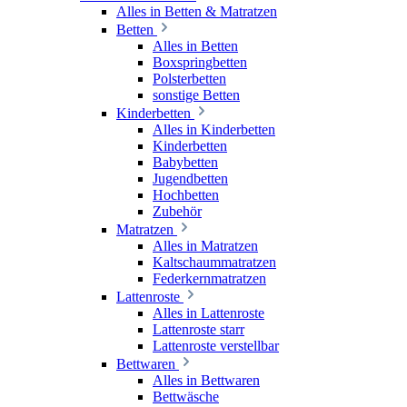
Alles in Betten & Matratzen
Betten
Alles in Betten
Boxspringbetten
Polsterbetten
sonstige Betten
Kinderbetten
Alles in Kinderbetten
Kinderbetten
Babybetten
Jugendbetten
Hochbetten
Zubehör
Matratzen
Alles in Matratzen
Kaltschaummatratzen
Federkernmatratzen
Lattenroste
Alles in Lattenroste
Lattenroste starr
Lattenroste verstellbar
Bettwaren
Alles in Bettwaren
Bettwäsche