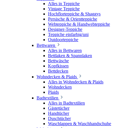
Alles in Teppiche
Vintage Teppiche
Hochflorteppiche & Shaggys
Persische & Orientteppiche
Webteppiche & Handwebteppiche
Designer-Teppiche
Teppiche einfarbig/uni
Outdoorteppiche
Bettwaren
Alles in Bettwaren
Bettlaken & Spannlaken
Bettwäsche
Kopfkissen
Bettdecken
Wohndecken & Plaids
Alles in Wohndecken & Plaids
Wohndecken
Plaids
Badtextilien
Alles in Badtextilien
Gästetücher
Handtücher
Duschtücher
Waschlappen & Waschhandschuhe