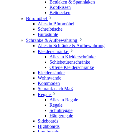
Bettlaken & Spannlaken
Kopfkissen
Bettdecken
Büromöbel
Alles in Büromöbel
Schreibtische
Bürostühle
Schränke & Aufbewahrung
Alles in Schränke & Aufbewahrung
Kleiderschränke
Alles in Kleiderschränke
Schiebetürenschränke
Offene Kleiderschränke
Kleiderständer
Wohnwände
Kommoden
Schrank nach Maß
Regale
Alles in Regale
Regale
Schuhregale
Hängeregale
Sideboards
Highboards
Lowboards