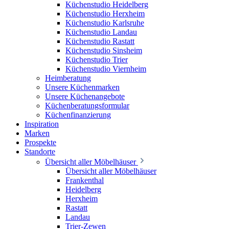
Küchenstudio Heidelberg
Küchenstudio Herxheim
Küchenstudio Karlsruhe
Küchenstudio Landau
Küchenstudio Rastatt
Küchenstudio Sinsheim
Küchenstudio Trier
Küchenstudio Viernheim
Heimberatung
Unsere Küchenmarken
Unsere Küchenangebote
Küchenberatungsformular
Küchenfinanzierung
Inspiration
Marken
Prospekte
Standorte
Übersicht aller Möbelhäuser
Übersicht aller Möbelhäuser
Frankenthal
Heidelberg
Herxheim
Rastatt
Landau
Trier-Zewen