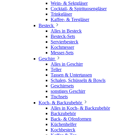
Wein- & Sektgläser
Cocktail- & Spirituosengläser
Trinkgläser
Kaffee- & Teegläser
Besteck
Alles in Besteck
Besteck-Sets
Servierbesteck
Kochmesser
Messer-Sets
Geschirr
Alles in Geschirr
Teller
Tassen & Untertassen
Schalen, Schüsseln & Bowls
Geschirrsets
sonstiges Geschirr
Tischsets
Koch- & Backzubehör
Alles in Koch- & Backzubehör
Backzubehör
Back- & Ofenformen
Küchenhelfer
Kochbesteck