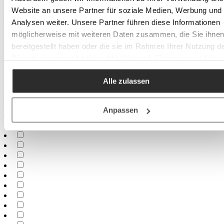
Website an unsere Partner für soziale Medien, Werbung und
Analysen weiter. Unsere Partner führen diese Informationen
möglicherweise mit weiteren Daten zusammen, die Sie ihne
bereitgestellt haben oder die sie im Rahmen Ihrer Nutzung d
Dienste gesammelt haben. Mit Klick auf „[Zustimmen / Alles
akzeptieren / etc.]“ erteilen Sie Ihre Einwilligung auch in die
Alle zulassen
Weitergabe über Ihr Verhalten in unserem Shop an unseren
Partner, die shopware AG (Ebbinghoff 10, 48624 Schöppinge
Deutschland), die diese Daten Ihnen nicht persönlich zuordn
Anpassen
kann, sie aber zu eigenen Zwecken (z.B.
Produktverbesserungen, Marktverhaltensanalysen) verarbei
darf.