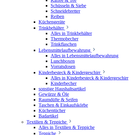
Kaffee & Tee
Schüsseln & Siebe
Schneidebretter
Reiben
Küchengeräte
Trinkbehälter
Alles in Trinkbehälter
Thermobecher
Trinkflaschen
Lebensmittelaufbewahrung
Alles in Lebensmittelaufbewahrung
Lunchboxen
Vorratsdosen
Kinderbesteck & Kindergeschirr
Alles in Kinderbesteck & Kindergeschirr
Kinderbecher
sonstige Haushaltsartikel
Gewürze & Öle
Raumdüfte & Seifen
Taschen & Einkaufskörbe
Küchentücher
Badartikel
Textilien & Teppiche
Alles in Textilien & Teppiche
Teppiche