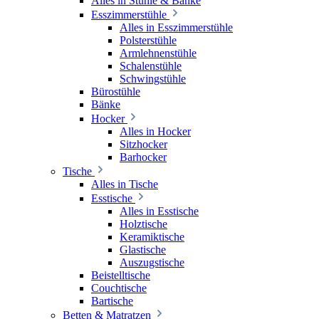
Alles in Stühle & Bänke
Esszimmerstühle
Alles in Esszimmerstühle
Polsterstühle
Armlehnenstühle
Schalenstühle
Schwingstühle
Bürostühle
Bänke
Hocker
Alles in Hocker
Sitzhocker
Barhocker
Tische
Alles in Tische
Esstische
Alles in Esstische
Holztische
Keramiktische
Glastische
Auszugstische
Beistelltische
Couchtische
Bartische
Betten & Matratzen