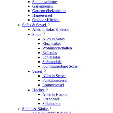
Sonnenschirme
Gartenliegen
Gartenmöbelzubehör
Hängesessel
Outdoor-Küchen
Sofas & Sessel
Alles in Sofas & Sessel
Sofas
Alles in Sofas
Einzelsofas
Wohnlandschaften
Ecksofas
Schlafsofas
Sofamodule
Konfigurierbare Sofas
Sessel
Alles in Sessel
Funktionssessel
Loungesessel
Hocker
Alles in Hocker
Sitzhocker
Sofahocker
Stühle & Bänke