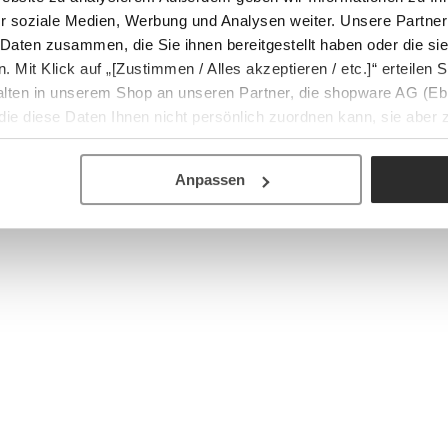
r soziale Medien, Werbung und Analysen weiter. Unsere Partner
 Daten zusammen, die Sie ihnen bereitgestellt haben oder die s
Mit Klick auf „[Zustimmen / Alles akzeptieren / etc.]“ erteilen Si
halten in unserem Shop an unseren Partner, die shopware AG (Eb
ie diese Daten Ihnen nicht persönlich zuordnen kann, sie aber
tverhaltensanalysen) verarbeiten darf.
Anpassen