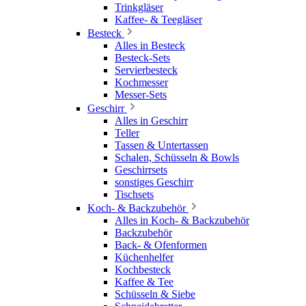
Trinkgläser
Kaffee- & Teegläser
Besteck
Alles in Besteck
Besteck-Sets
Servierbesteck
Kochmesser
Messer-Sets
Geschirr
Alles in Geschirr
Teller
Tassen & Untertassen
Schalen, Schüsseln & Bowls
Geschirrsets
sonstiges Geschirr
Tischsets
Koch- & Backzubehör
Alles in Koch- & Backzubehör
Backzubehör
Back- & Ofenformen
Küchenhelfer
Kochbesteck
Kaffee & Tee
Schüsseln & Siebe