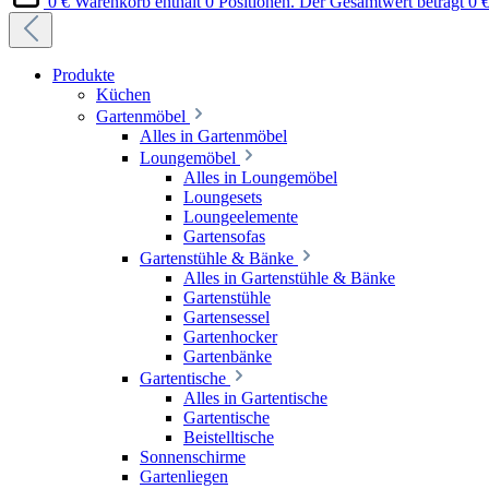
0 €
Warenkorb enthält 0 Positionen. Der Gesamtwert beträgt 0 €
Produkte
Küchen
Gartenmöbel
Alles in Gartenmöbel
Loungemöbel
Alles in Loungemöbel
Loungesets
Loungeelemente
Gartensofas
Gartenstühle & Bänke
Alles in Gartenstühle & Bänke
Gartenstühle
Gartensessel
Gartenhocker
Gartenbänke
Gartentische
Alles in Gartentische
Gartentische
Beistelltische
Sonnenschirme
Gartenliegen