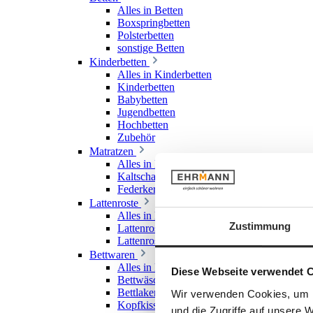
Alles in Betten
Boxspringbetten
Polsterbetten
sonstige Betten
Kinderbetten
Alles in Kinderbetten
Kinderbetten
Babybetten
Jugendbetten
Hochbetten
Zubehör
Matratzen
Alles in Matratzen
Kaltschaummatratzen
Federkernmatratzen
Lattenroste
Alles in Lattenroste
Zustimmung
Lattenroste starr
Lattenroste verstellbar
Bettwaren
Alles in Bettwaren
Diese Webseite verwendet 
Bettwäsche
Bettlaken & Spannlaken
Wir verwenden Cookies, um I
Kopfkissen
und die Zugriffe auf unsere 