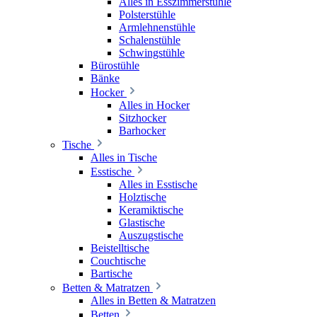
Alles in Esszimmerstühle
Polsterstühle
Armlehnenstühle
Schalenstühle
Schwingstühle
Bürostühle
Bänke
Hocker
Alles in Hocker
Sitzhocker
Barhocker
Tische
Alles in Tische
Esstische
Alles in Esstische
Holztische
Keramiktische
Glastische
Auszugstische
Beistelltische
Couchtische
Bartische
Betten & Matratzen
Alles in Betten & Matratzen
Betten