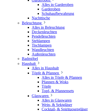
Garderoben
Alles in Garderoben
Garderoben
Schuhaufbewahrung
Nachttische
Beleuchtung
Alles in Beleuchtung
Deckenleuchten
Pendelleuchten
Stehlampen
Tischlampen
Wandleuchten
Außenleuchten
Badmöbel
Haushalt
Alles in Haushalt
Töpfe & Pfannen
Alles in Töpfe & Pfannen
Pfannen & Woks
Töpfe
Topf- & Pfannensets
Glaswaren
Alles in Glaswaren
Wein- & Sektgläser
Cocktail- & Spirituosengläser