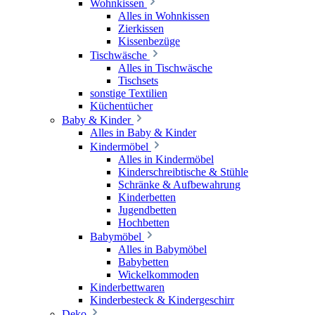
Wohnkissen
Alles in Wohnkissen
Zierkissen
Kissenbezüge
Tischwäsche
Alles in Tischwäsche
Tischsets
sonstige Textilien
Küchentücher
Baby & Kinder
Alles in Baby & Kinder
Kindermöbel
Alles in Kindermöbel
Kinderschreibtische & Stühle
Schränke & Aufbewahrung
Kinderbetten
Jugendbetten
Hochbetten
Babymöbel
Alles in Babymöbel
Babybetten
Wickelkommoden
Kinderbettwaren
Kinderbesteck & Kindergeschirr
Deko