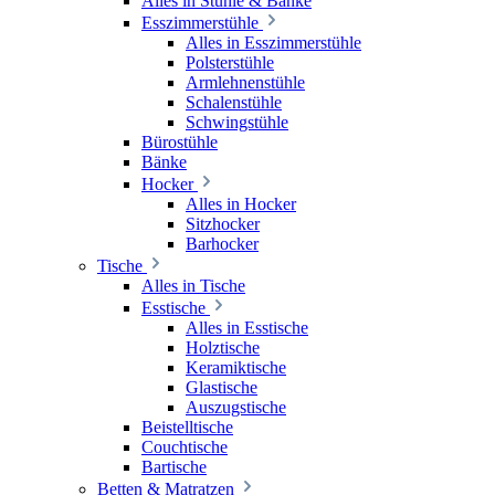
Alles in Stühle & Bänke
Esszimmerstühle
Alles in Esszimmerstühle
Polsterstühle
Armlehnenstühle
Schalenstühle
Schwingstühle
Bürostühle
Bänke
Hocker
Alles in Hocker
Sitzhocker
Barhocker
Tische
Alles in Tische
Esstische
Alles in Esstische
Holztische
Keramiktische
Glastische
Auszugstische
Beistelltische
Couchtische
Bartische
Betten & Matratzen