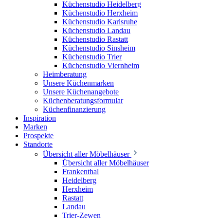
Küchenstudio Heidelberg
Küchenstudio Herxheim
Küchenstudio Karlsruhe
Küchenstudio Landau
Küchenstudio Rastatt
Küchenstudio Sinsheim
Küchenstudio Trier
Küchenstudio Viernheim
Heimberatung
Unsere Küchenmarken
Unsere Küchenangebote
Küchenberatungsformular
Küchenfinanzierung
Inspiration
Marken
Prospekte
Standorte
Übersicht aller Möbelhäuser
Übersicht aller Möbelhäuser
Frankenthal
Heidelberg
Herxheim
Rastatt
Landau
Trier-Zewen