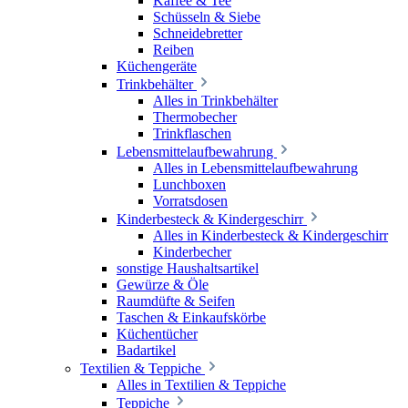
Kaffee & Tee
Schüsseln & Siebe
Schneidebretter
Reiben
Küchengeräte
Trinkbehälter
Alles in Trinkbehälter
Thermobecher
Trinkflaschen
Lebensmittelaufbewahrung
Alles in Lebensmittelaufbewahrung
Lunchboxen
Vorratsdosen
Kinderbesteck & Kindergeschirr
Alles in Kinderbesteck & Kindergeschirr
Kinderbecher
sonstige Haushaltsartikel
Gewürze & Öle
Raumdüfte & Seifen
Taschen & Einkaufskörbe
Küchentücher
Badartikel
Textilien & Teppiche
Alles in Textilien & Teppiche
Teppiche