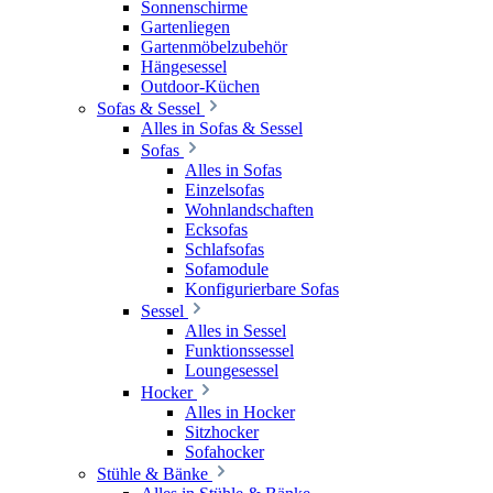
Sonnenschirme
Gartenliegen
Gartenmöbelzubehör
Hängesessel
Outdoor-Küchen
Sofas & Sessel
Alles in Sofas & Sessel
Sofas
Alles in Sofas
Einzelsofas
Wohnlandschaften
Ecksofas
Schlafsofas
Sofamodule
Konfigurierbare Sofas
Sessel
Alles in Sessel
Funktionssessel
Loungesessel
Hocker
Alles in Hocker
Sitzhocker
Sofahocker
Stühle & Bänke