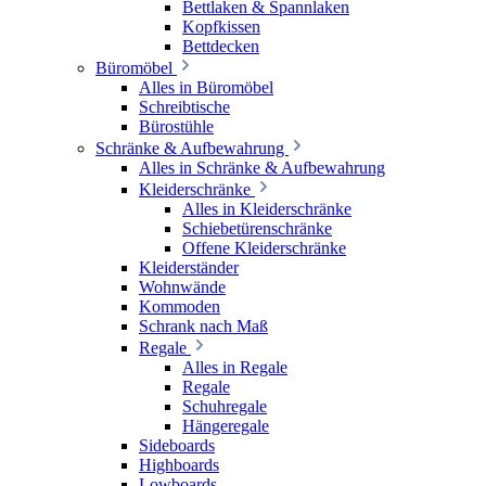
Bettlaken & Spannlaken
Kopfkissen
Bettdecken
Büromöbel
Alles in Büromöbel
Schreibtische
Bürostühle
Schränke & Aufbewahrung
Alles in Schränke & Aufbewahrung
Kleiderschränke
Alles in Kleiderschränke
Schiebetürenschränke
Offene Kleiderschränke
Kleiderständer
Wohnwände
Kommoden
Schrank nach Maß
Regale
Alles in Regale
Regale
Schuhregale
Hängeregale
Sideboards
Highboards
Lowboards