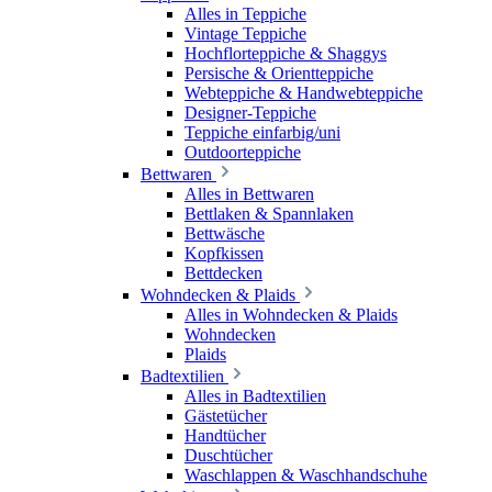
Alles in Teppiche
Vintage Teppiche
Hochflorteppiche & Shaggys
Persische & Orientteppiche
Webteppiche & Handwebteppiche
Designer-Teppiche
Teppiche einfarbig/uni
Outdoorteppiche
Bettwaren
Alles in Bettwaren
Bettlaken & Spannlaken
Bettwäsche
Kopfkissen
Bettdecken
Wohndecken & Plaids
Alles in Wohndecken & Plaids
Wohndecken
Plaids
Badtextilien
Alles in Badtextilien
Gästetücher
Handtücher
Duschtücher
Waschlappen & Waschhandschuhe