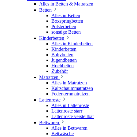
Alles in Betten & Matratzen
Betten
Alles in Betten
Boxspringbetten
Polsterbetten
sonstige Betten
Kinderbetten
Alles in Kinderbetten
Kinderbetten
Babybetten
Jugendbetten
Hochbetten
Zubehör
Matratzen
Alles in Matratzen
Kaltschaummatratzen
Federkernmatratzen
Lattenroste
Alles in Lattenroste
Lattenroste starr
Lattenroste verstellbar
Bettwaren
Alles in Bettwaren
Bettwäsche