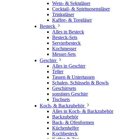
Wein- & Sektgläser
Cocktail- & Spirituosengläser
Trinkgläser
Kaffee- & Teegläser
Besteck
Alles in Besteck
Besteck-Sets
Servierbesteck
Kochmesser
Messer-Sets
Geschirr
Alles in Geschirr
Teller
Tassen & Untertassen
Schalen, Schüsseln & Bowls
Geschirrsets
sonstiges Geschirr
Tischsets
Koch- & Backzubehör
Alles in Koch- & Backzubehör
Backzubehör
Back- & Ofenformen
Küchenhelfer
Kochbesteck