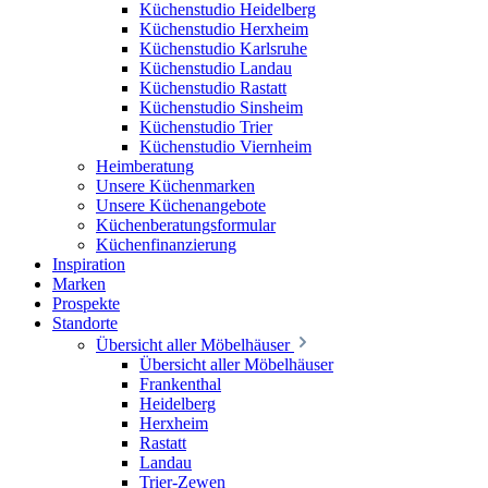
Küchenstudio Heidelberg
Küchenstudio Herxheim
Küchenstudio Karlsruhe
Küchenstudio Landau
Küchenstudio Rastatt
Küchenstudio Sinsheim
Küchenstudio Trier
Küchenstudio Viernheim
Heimberatung
Unsere Küchenmarken
Unsere Küchenangebote
Küchenberatungsformular
Küchenfinanzierung
Inspiration
Marken
Prospekte
Standorte
Übersicht aller Möbelhäuser
Übersicht aller Möbelhäuser
Frankenthal
Heidelberg
Herxheim
Rastatt
Landau
Trier-Zewen