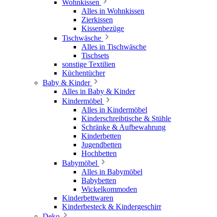
Wohnkissen
Alles in Wohnkissen
Zierkissen
Kissenbezüge
Tischwäsche
Alles in Tischwäsche
Tischsets
sonstige Textilien
Küchentücher
Baby & Kinder
Alles in Baby & Kinder
Kindermöbel
Alles in Kindermöbel
Kinderschreibtische & Stühle
Schränke & Aufbewahrung
Kinderbetten
Jugendbetten
Hochbetten
Babymöbel
Alles in Babymöbel
Babybetten
Wickelkommoden
Kinderbettwaren
Kinderbesteck & Kindergeschirr
Deko