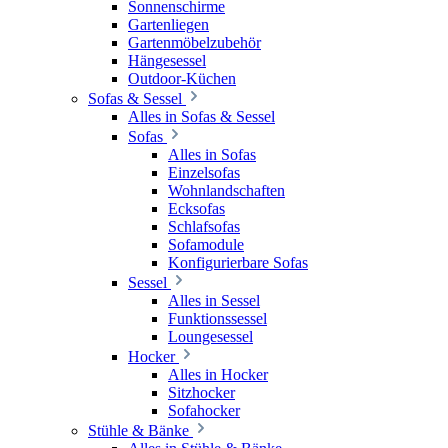
Sonnenschirme
Gartenliegen
Gartenmöbelzubehör
Hängesessel
Outdoor-Küchen
Sofas & Sessel
Alles in Sofas & Sessel
Sofas
Alles in Sofas
Einzelsofas
Wohnlandschaften
Ecksofas
Schlafsofas
Sofamodule
Konfigurierbare Sofas
Sessel
Alles in Sessel
Funktionssessel
Loungesessel
Hocker
Alles in Hocker
Sitzhocker
Sofahocker
Stühle & Bänke