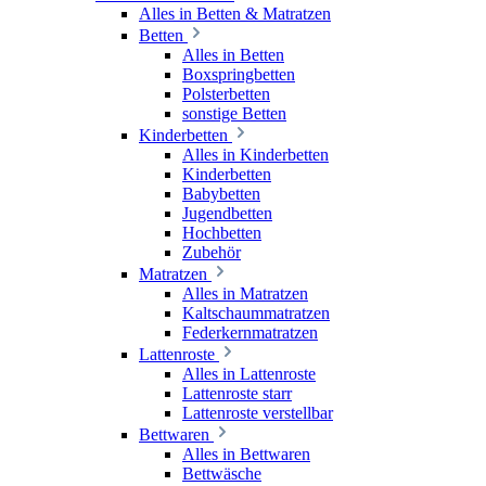
Alles in Betten & Matratzen
Betten
Alles in Betten
Boxspringbetten
Polsterbetten
sonstige Betten
Kinderbetten
Alles in Kinderbetten
Kinderbetten
Babybetten
Jugendbetten
Hochbetten
Zubehör
Matratzen
Alles in Matratzen
Kaltschaummatratzen
Federkernmatratzen
Lattenroste
Alles in Lattenroste
Lattenroste starr
Lattenroste verstellbar
Bettwaren
Alles in Bettwaren
Bettwäsche