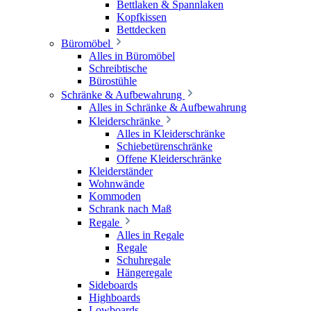
Bettlaken & Spannlaken
Kopfkissen
Bettdecken
Büromöbel
Alles in Büromöbel
Schreibtische
Bürostühle
Schränke & Aufbewahrung
Alles in Schränke & Aufbewahrung
Kleiderschränke
Alles in Kleiderschränke
Schiebetürenschränke
Offene Kleiderschränke
Kleiderständer
Wohnwände
Kommoden
Schrank nach Maß
Regale
Alles in Regale
Regale
Schuhregale
Hängeregale
Sideboards
Highboards
Lowboards