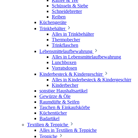
Kaffee & Tee
Schüsseln & Siebe
Schneidebretter
Reiben
Küchengeräte
Trinkbehälter
Alles in Trinkbehälter
Thermobecher
Trinkflaschen
Lebensmittelaufbewahrung
Alles in Lebensmittelaufbewahrung
Lunchboxen
Vorratsdosen
Kinderbesteck & Kindergeschirr
Alles in Kinderbesteck & Kindergeschirr
Kinderbecher
sonstige Haushaltsartikel
Gewürze & Öle
Raumdüfte & Seifen
Taschen & Einkaufskörbe
Küchentücher
Badartikel
Textilien & Teppiche
Alles in Textilien & Teppiche
Teppiche