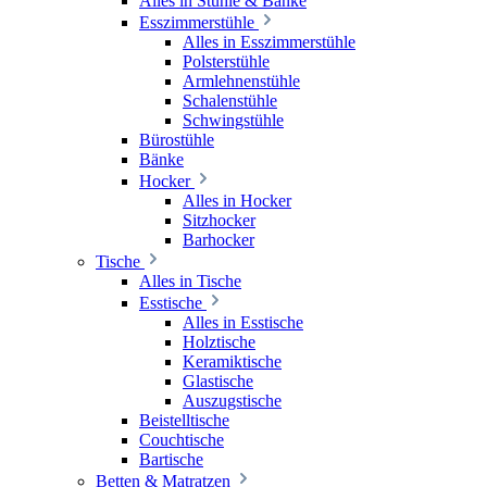
Alles in Stühle & Bänke
Esszimmerstühle
Alles in Esszimmerstühle
Polsterstühle
Armlehnenstühle
Schalenstühle
Schwingstühle
Bürostühle
Bänke
Hocker
Alles in Hocker
Sitzhocker
Barhocker
Tische
Alles in Tische
Esstische
Alles in Esstische
Holztische
Keramiktische
Glastische
Auszugstische
Beistelltische
Couchtische
Bartische
Betten & Matratzen