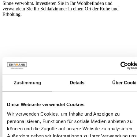
Sinne verwöhnt. Investieren Sie in Ihr Wohlbefinden und
verwandeln Sie Ihr Schlafzimmer in einen Ort der Ruhe und
Erholung.
Sofa Como
Lassen Sie sich von der Kombination aus Stil, Komfort und
Funktionalität verzaubern und verwandeln Sie Ihr Wohnzimmer in
Zustimmung
Details
Über Cooki
eine luxuriöse Wohlfühloase mit dem Sofa Como. Der stilvolle
Stoffbezug in warmem Taupe schafft eine einladende Atmosphäre
und fügt sich harmonisch in jeden Einrichtungsstil ein. Mit
großzügigen Maßen von 278 x 89 x 218 cm bietet das Sofa reichlich
Diese Webseite verwendet Cookies
Platz für gemütliche Abende und entspannte Stunden. Die
Wir verwenden Cookies, um Inhalte und Anzeigen zu
hochwertigen Holzfüße aus Eiche verleihen dem Sofa nicht nur
Stabilität, sondern auch eine natürliche Eleganz. Ein besonderes
personalisieren, Funktionen für soziale Medien anbieten zu
Highlight ist die integrierte Schlaffunktion, die es Ihnen ermöglicht,
können und die Zugriffe auf unsere Website zu analysieren.
im Handumdrehen eine komfortable Schlafgelegenheit für Gäste zu
Außerdem geben wir Informationen zu Ihrer Verwendung uns
schaffen.