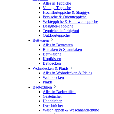
Alles in Teppiche
Vintage Teppiche
Hochflorteppiche & Shaggys
Persische & Orientteppiche
Webteppiche & Handwebteppiche
Designer-Teppiche
Teppiche einfarbig/uni
Outdoorteppiche
Bettwaren
Alles in Bettwaren
Bettlaken & Spannlaken
Bettwäsche
Kopfkissen
Bettdecken
Wohndecken & Plaids
Alles in Wohndecken & Plaids
Wohndecken
Plaids
Badtextilien
Alles in Badtextilien
Gästetücher
Handtücher
Duschtücher
Waschlappen & Waschhandschuhe