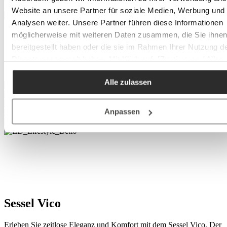
Website an unsere Partner für soziale Medien, Werbung und
Analysen weiter. Unsere Partner führen diese Informationen
möglicherweise mit weiteren Daten zusammen, die Sie ihne
bereitgestellt haben oder die sie im Rahmen Ihrer Nutzung d
Dienste gesammelt haben. Mit Klick auf „[Zustimmen / Alles
akzeptieren / etc.]“ erteilen Sie Ihre Einwilligung auch in die
Alle zulassen
Weitergabe über Ihr Verhalten in unserem Shop an unseren
Partner, die shopware AG (Ebbinghoff 10, 48624 Schöppinge
Deutschland), die diese Daten Ihnen nicht persönlich zuordn
Anpassen
kann, sie aber zu eigenen Zwecken (z.B.
Produktverbesserungen, Marktverhaltensanalysen) verarbei
darf.
Sessel Vico
Erleben Sie zeitlose Eleganz und Komfort mit dem Sessel Vico. Der