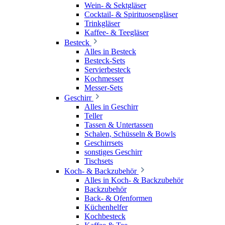
Wein- & Sektgläser
Cocktail- & Spirituosengläser
Trinkgläser
Kaffee- & Teegläser
Besteck
Alles in Besteck
Besteck-Sets
Servierbesteck
Kochmesser
Messer-Sets
Geschirr
Alles in Geschirr
Teller
Tassen & Untertassen
Schalen, Schüsseln & Bowls
Geschirrsets
sonstiges Geschirr
Tischsets
Koch- & Backzubehör
Alles in Koch- & Backzubehör
Backzubehör
Back- & Ofenformen
Küchenhelfer
Kochbesteck