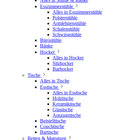
Alles in Stühle & Bänke
Esszimmerstühle
Alles in Esszimmerstühle
Polsterstühle
Armlehnenstühle
Schalenstühle
Schwingstühle
Bürostühle
Bänke
Hocker
Alles in Hocker
Sitzhocker
Barhocker
Tische
Alles in Tische
Esstische
Alles in Esstische
Holztische
Keramiktische
Glastische
Auszugstische
Beistelltische
Couchtische
Bartische
Betten & Matratzen