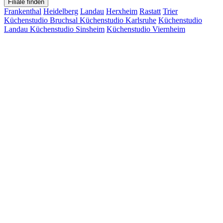
Filiale finden
Frankenthal
Heidelberg
Landau
Herxheim
Rastatt
Trier
Küchenstudio Bruchsal
Küchenstudio Karlsruhe
Küchenstudio
Landau
Küchenstudio Sinsheim
Küchenstudio Viernheim