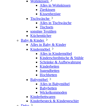
Wohnkissen
Alles in Wohnkissen
Zierkissen
Kissenbezüge
Tischwäsche
Alles in Tischwäsche
Tischsets
sonstige Textilien
Küchentücher
Baby & Kinder
Alles in Baby & Kinder
Kindermöbel
Alles in Kindermöbel
Kinderschreibtische & Stühle
Schränke & Aufbewahrung
Kinderbetten
Jugendbetten
Hochbetten
Babymöbel
Alles in Babymöbel
Babybetten
Wickelkommoden
Kinderbettwaren
Kinderbesteck & Kindergeschirr
Deko