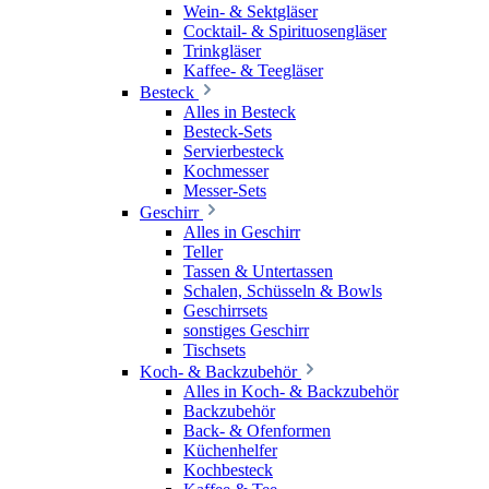
Wein- & Sektgläser
Cocktail- & Spirituosengläser
Trinkgläser
Kaffee- & Teegläser
Besteck
Alles in Besteck
Besteck-Sets
Servierbesteck
Kochmesser
Messer-Sets
Geschirr
Alles in Geschirr
Teller
Tassen & Untertassen
Schalen, Schüsseln & Bowls
Geschirrsets
sonstiges Geschirr
Tischsets
Koch- & Backzubehör
Alles in Koch- & Backzubehör
Backzubehör
Back- & Ofenformen
Küchenhelfer
Kochbesteck