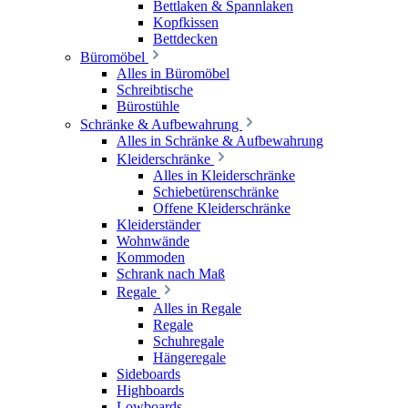
Bettlaken & Spannlaken
Kopfkissen
Bettdecken
Büromöbel
Alles in Büromöbel
Schreibtische
Bürostühle
Schränke & Aufbewahrung
Alles in Schränke & Aufbewahrung
Kleiderschränke
Alles in Kleiderschränke
Schiebetürenschränke
Offene Kleiderschränke
Kleiderständer
Wohnwände
Kommoden
Schrank nach Maß
Regale
Alles in Regale
Regale
Schuhregale
Hängeregale
Sideboards
Highboards
Lowboards