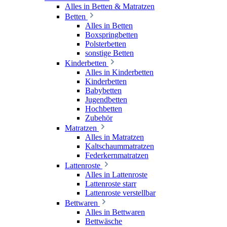
Alles in Betten & Matratzen
Betten
Alles in Betten
Boxspringbetten
Polsterbetten
sonstige Betten
Kinderbetten
Alles in Kinderbetten
Kinderbetten
Babybetten
Jugendbetten
Hochbetten
Zubehör
Matratzen
Alles in Matratzen
Kaltschaummatratzen
Federkernmatratzen
Lattenroste
Alles in Lattenroste
Lattenroste starr
Lattenroste verstellbar
Bettwaren
Alles in Bettwaren
Bettwäsche