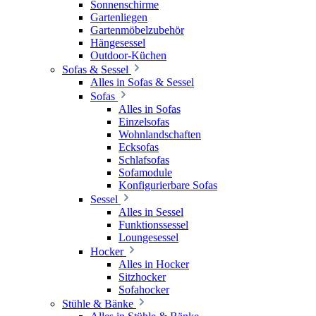
Sonnenschirme
Gartenliegen
Gartenmöbelzubehör
Hängesessel
Outdoor-Küchen
Sofas & Sessel
Alles in Sofas & Sessel
Sofas
Alles in Sofas
Einzelsofas
Wohnlandschaften
Ecksofas
Schlafsofas
Sofamodule
Konfigurierbare Sofas
Sessel
Alles in Sessel
Funktionssessel
Loungesessel
Hocker
Alles in Hocker
Sitzhocker
Sofahocker
Stühle & Bänke