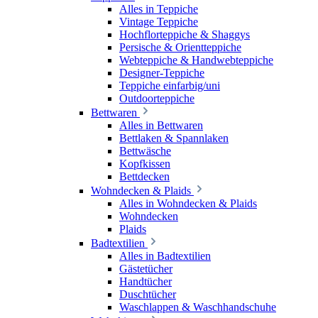
Alles in Teppiche
Vintage Teppiche
Hochflorteppiche & Shaggys
Persische & Orientteppiche
Webteppiche & Handwebteppiche
Designer-Teppiche
Teppiche einfarbig/uni
Outdoorteppiche
Bettwaren
Alles in Bettwaren
Bettlaken & Spannlaken
Bettwäsche
Kopfkissen
Bettdecken
Wohndecken & Plaids
Alles in Wohndecken & Plaids
Wohndecken
Plaids
Badtextilien
Alles in Badtextilien
Gästetücher
Handtücher
Duschtücher
Waschlappen & Waschhandschuhe