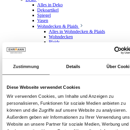
Alles in Deko
Dekoartikel
Spiegel
Vasen
Wohndecken & Plaids
Alles in Wohndecken & Plaids
Wohndecken
Plaids
Wohnkissen
Alles in Wohnkissen
Zierkissen
Kissenbezüge
Zustimmung
Details
Über Cooki
Gartendekoration
Kerzen & Leuchter
Alles in Kerzen & Leuchter
Kerzen
Diese Webseite verwendet Cookies
Kerzenhalter & Kerzenständer
Geschenkartikel
Wir verwenden Cookies, um Inhalte und Anzeigen zu
Küchen
personalisieren, Funktionen für soziale Medien anbieten zu
Unsere Küchenwelt
können und die Zugriffe auf unsere Website zu analysieren.
Unsere Standorte
Alles in Unsere Standorte
Außerdem geben wir Informationen zu Ihrer Verwendung uns
Küchenstudio Bruchsal
Website an unsere Partner für soziale Medien, Werbung und
Küchenstudio Frankenthal