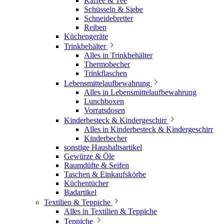
Kaffee & Tee
Schüsseln & Siebe
Schneidebretter
Reiben
Küchengeräte
Trinkbehälter
Alles in Trinkbehälter
Thermobecher
Trinkflaschen
Lebensmittelaufbewahrung
Alles in Lebensmittelaufbewahrung
Lunchboxen
Vorratsdosen
Kinderbesteck & Kindergeschirr
Alles in Kinderbesteck & Kindergeschirr
Kinderbecher
sonstige Haushaltsartikel
Gewürze & Öle
Raumdüfte & Seifen
Taschen & Einkaufskörbe
Küchentücher
Badartikel
Textilien & Teppiche
Alles in Textilien & Teppiche
Teppiche