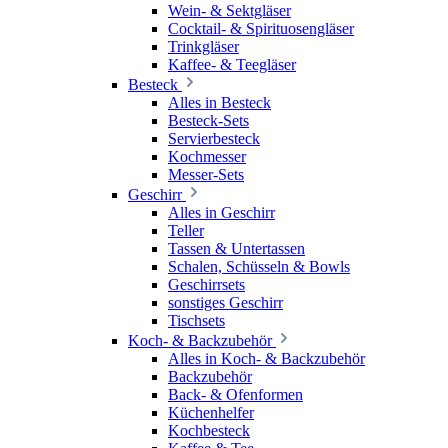
Wein- & Sektgläser
Cocktail- & Spirituosengläser
Trinkgläser
Kaffee- & Teegläser
Besteck
Alles in Besteck
Besteck-Sets
Servierbesteck
Kochmesser
Messer-Sets
Geschirr
Alles in Geschirr
Teller
Tassen & Untertassen
Schalen, Schüsseln & Bowls
Geschirrsets
sonstiges Geschirr
Tischsets
Koch- & Backzubehör
Alles in Koch- & Backzubehör
Backzubehör
Back- & Ofenformen
Küchenhelfer
Kochbesteck