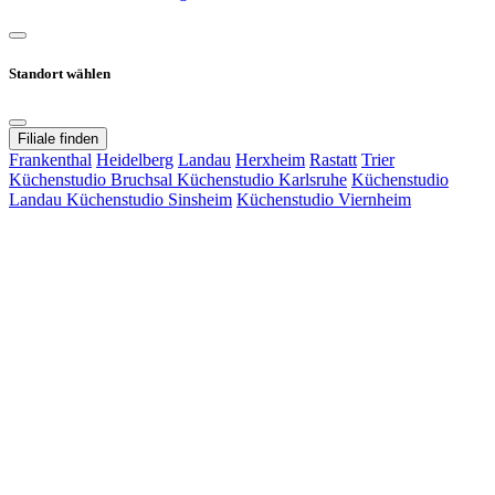
Standort wählen
Filiale finden
Frankenthal
Heidelberg
Landau
Herxheim
Rastatt
Trier
Küchenstudio Bruchsal
Küchenstudio Karlsruhe
Küchenstudio
Landau
Küchenstudio Sinsheim
Küchenstudio Viernheim