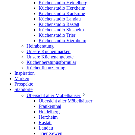
Küchenstudio Heidelberg
Küchenstudio Herxheim
Küchenstudio Karlsruhe
Küchenstudio Landau
Küchenstudio Rastatt
Küchenstudio Sinsheim
Küchenstudio Trier
Küchenstudio Viernheim
Heimberatung
Unsere Küchenmarken
Unsere Küchenangebote
Küchenberatungsformular
Küchenfinanzierung
Inspiration
Marken
Prospekte
Standorte
Übersicht aller Möbelhäuser
Übersicht aller Möbelhäuser
Frankenthal
Heidelberg
Herxheim
Rastatt
Landau
Trier-Zewen