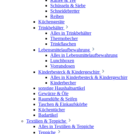
Kaffee & Tee
Schüsseln & Siebe
Schneidebretter
Reiben
Küchengeräte
Trinkbehälter
Alles in Trinkbehälter
Thermobecher
Trinkflaschen
Lebensmittelaufbewahrung
Alles in Lebensmittelaufbewahrung
Lunchboxen
Vorratsdosen
Kinderbesteck & Kindergeschirr
Alles in Kinderbesteck & Kindergeschirr
Kinderbecher
sonstige Haushaltsartikel
Gewürze & Öle
Raumdüfte & Seifen
Taschen & Einkaufskörbe
Küchentücher
Badartikel
Textilien & Teppiche
Alles in Textilien & Teppiche
Teppiche