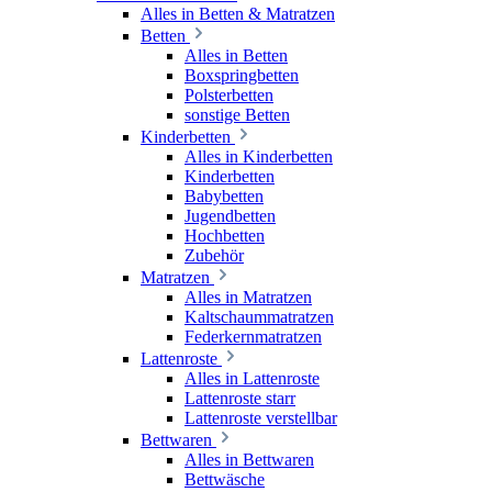
Alles in Betten & Matratzen
Betten
Alles in Betten
Boxspringbetten
Polsterbetten
sonstige Betten
Kinderbetten
Alles in Kinderbetten
Kinderbetten
Babybetten
Jugendbetten
Hochbetten
Zubehör
Matratzen
Alles in Matratzen
Kaltschaummatratzen
Federkernmatratzen
Lattenroste
Alles in Lattenroste
Lattenroste starr
Lattenroste verstellbar
Bettwaren
Alles in Bettwaren
Bettwäsche