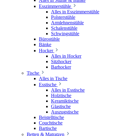
Alles in Stühle & Bänke
Esszimmerstühle
Alles in Esszimmerstühle
Polsterstühle
Armlehnenstühle
Schalenstühle
Schwingstühle
Bürostühle
Bänke
Hocker
Alles in Hocker
Sitzhocker
Barhocker
Tische
Alles in Tische
Esstische
Alles in Esstische
Holztische
Keramiktische
Glastische
Auszugstische
Beistelltische
Couchtische
Bartische
Betten & Matratzen