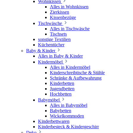
Wohnkissen
Alles in Wohnkissen
Zierkissen
Kissenbezüge
Tischwäsche
Alles in Tischwäsche
Tischsets
sonstige Textilien
Küchentücher
Baby & Kinder
Alles in Baby & Kinder
Kindermöbel
Alles in Kindermöbel
Kinderschreibtische & Stühle
Schränke & Aufbewahrung
Kinderbetten
Jugendbetten
Hochbetten
Babymöbel
Alles in Babymöbel
Babybetten
Wickelkommoden
Kinderbettwaren
Kinderbesteck & Kindergeschirr
Deko