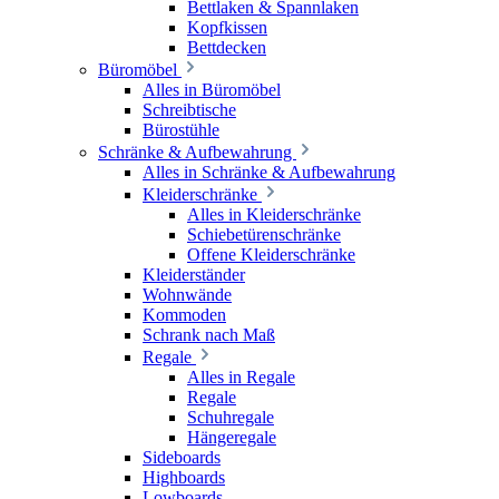
Bettlaken & Spannlaken
Kopfkissen
Bettdecken
Büromöbel
Alles in Büromöbel
Schreibtische
Bürostühle
Schränke & Aufbewahrung
Alles in Schränke & Aufbewahrung
Kleiderschränke
Alles in Kleiderschränke
Schiebetürenschränke
Offene Kleiderschränke
Kleiderständer
Wohnwände
Kommoden
Schrank nach Maß
Regale
Alles in Regale
Regale
Schuhregale
Hängeregale
Sideboards
Highboards
Lowboards