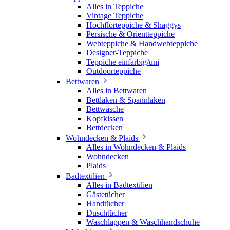
Alles in Teppiche
Vintage Teppiche
Hochflorteppiche & Shaggys
Persische & Orientteppiche
Webteppiche & Handwebteppiche
Designer-Teppiche
Teppiche einfarbig/uni
Outdoorteppiche
Bettwaren
Alles in Bettwaren
Bettlaken & Spannlaken
Bettwäsche
Kopfkissen
Bettdecken
Wohndecken & Plaids
Alles in Wohndecken & Plaids
Wohndecken
Plaids
Badtextilien
Alles in Badtextilien
Gästetücher
Handtücher
Duschtücher
Waschlappen & Waschhandschuhe