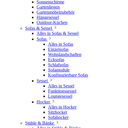
Sonnenschirme
Gartenliegen
Gartenmöbelzubehör
Hängesessel
Outdoor-Küchen
Sofas & Sessel
Alles in Sofas & Sessel
Sofas
Alles in Sofas
Einzelsofas
Wohnlandschaften
Ecksofas
Schlafsofas
Sofamodule
Konfigurierbare Sofas
Sessel
Alles in Sessel
Funktionssessel
Loungesessel
Hocker
Alles in Hocker
Sitzhocker
Sofahocker
Stühle & Bänke