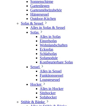
Sonnenschirme
Gartenliegen
Gartenmöbelzubehör
Hängesessel
Outdoor-Küchen
Sofas & Sessel
Alles in Sofas & Sessel
Sofas
Alles in Sofas
Einzelsofas
Wohnlandschaften
Ecksofas
Schlafsofas
Sofamodule
Konfigurierbare Sofas
Sessel
Alles in Sessel
Funktionssessel
Loungesessel
Hocker
Alles in Hocker
Sitzhocker
Sofahocker
Stühle & Bänke