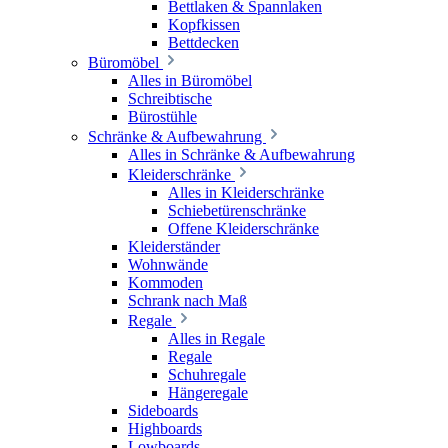
Bettlaken & Spannlaken
Kopfkissen
Bettdecken
Büromöbel
Alles in Büromöbel
Schreibtische
Bürostühle
Schränke & Aufbewahrung
Alles in Schränke & Aufbewahrung
Kleiderschränke
Alles in Kleiderschränke
Schiebetürenschränke
Offene Kleiderschränke
Kleiderständer
Wohnwände
Kommoden
Schrank nach Maß
Regale
Alles in Regale
Regale
Schuhregale
Hängeregale
Sideboards
Highboards
Lowboards