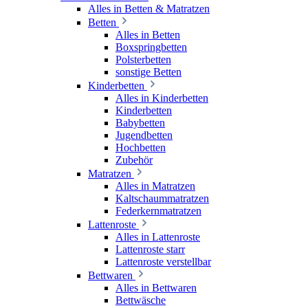
Alles in Betten & Matratzen
Betten
Alles in Betten
Boxspringbetten
Polsterbetten
sonstige Betten
Kinderbetten
Alles in Kinderbetten
Kinderbetten
Babybetten
Jugendbetten
Hochbetten
Zubehör
Matratzen
Alles in Matratzen
Kaltschaummatratzen
Federkernmatratzen
Lattenroste
Alles in Lattenroste
Lattenroste starr
Lattenroste verstellbar
Bettwaren
Alles in Bettwaren
Bettwäsche