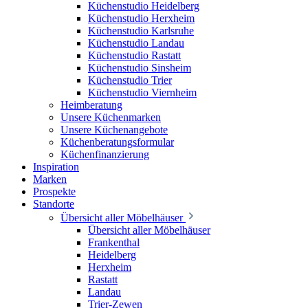
Küchenstudio Heidelberg
Küchenstudio Herxheim
Küchenstudio Karlsruhe
Küchenstudio Landau
Küchenstudio Rastatt
Küchenstudio Sinsheim
Küchenstudio Trier
Küchenstudio Viernheim
Heimberatung
Unsere Küchenmarken
Unsere Küchenangebote
Küchenberatungsformular
Küchenfinanzierung
Inspiration
Marken
Prospekte
Standorte
Übersicht aller Möbelhäuser
Übersicht aller Möbelhäuser
Frankenthal
Heidelberg
Herxheim
Rastatt
Landau
Trier-Zewen