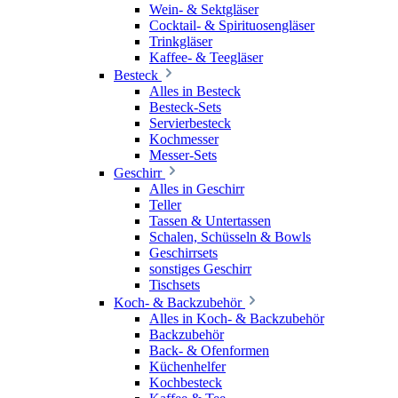
Wein- & Sektgläser
Cocktail- & Spirituosengläser
Trinkgläser
Kaffee- & Teegläser
Besteck
Alles in Besteck
Besteck-Sets
Servierbesteck
Kochmesser
Messer-Sets
Geschirr
Alles in Geschirr
Teller
Tassen & Untertassen
Schalen, Schüsseln & Bowls
Geschirrsets
sonstiges Geschirr
Tischsets
Koch- & Backzubehör
Alles in Koch- & Backzubehör
Backzubehör
Back- & Ofenformen
Küchenhelfer
Kochbesteck