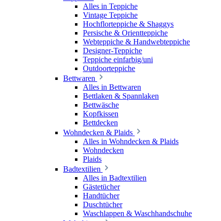
Alles in Teppiche
Vintage Teppiche
Hochflorteppiche & Shaggys
Persische & Orientteppiche
Webteppiche & Handwebteppiche
Designer-Teppiche
Teppiche einfarbig/uni
Outdoorteppiche
Bettwaren
Alles in Bettwaren
Bettlaken & Spannlaken
Bettwäsche
Kopfkissen
Bettdecken
Wohndecken & Plaids
Alles in Wohndecken & Plaids
Wohndecken
Plaids
Badtextilien
Alles in Badtextilien
Gästetücher
Handtücher
Duschtücher
Waschlappen & Waschhandschuhe