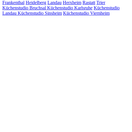
Frankenthal
Heidelberg
Landau
Herxheim
Rastatt
Trier
Küchenstudio Bruchsal
Küchenstudio Karlsruhe
Küchenstudio
Landau
Küchenstudio Sinsheim
Küchenstudio Viernheim