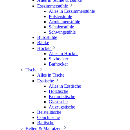
Alles in Stühle & Bänke
Esszimmerstühle
Alles in Esszimmerstühle
Polsterstühle
Armlehnenstühle
Schalenstühle
Schwingstühle
Bürostühle
Bänke
Hocker
Alles in Hocker
Sitzhocker
Barhocker
Tische
Alles in Tische
Esstische
Alles in Esstische
Holztische
Keramiktische
Glastische
Auszugstische
Beistelltische
Couchtische
Bartische
Betten & Matratzen