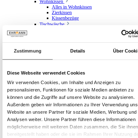
Wohnkissen
Alles in Wohnkissen
Zierkissen
Kissenbezüge
Tischwäsche
Alles in Tischwäsche
Tischsets
sonstige Textilien
Küchentücher
Zustimmung
Details
Über Cooki
Baby & Kinder
Alles in Baby & Kinder
Kindermöbel
Alles in Kindermöbel
Diese Webseite verwendet Cookies
Kinderschreibtische & Stühle
Schränke & Aufbewahrung
Wir verwenden Cookies, um Inhalte und Anzeigen zu
Kinderbetten
personalisieren, Funktionen für soziale Medien anbieten zu
Jugendbetten
können und die Zugriffe auf unsere Website zu analysieren.
Hochbetten
Babymöbel
Außerdem geben wir Informationen zu Ihrer Verwendung uns
Alles in Babymöbel
Website an unsere Partner für soziale Medien, Werbung und
Babybetten
Analysen weiter. Unsere Partner führen diese Informationen
Wickelkommoden
Kinderbettwaren
möglicherweise mit weiteren Daten zusammen, die Sie ihne
Kinderbesteck & Kindergeschirr
bereitgestellt haben oder die sie im Rahmen Ihrer Nutzung d
Deko