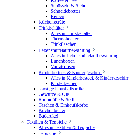
Kaffee & Tee
Schüsseln & Siebe
Schneidebretter
Reiben
Küchengeräte
Trinkbehälter
Alles in Trinkbehälter
Thermobecher
Trinkflaschen
Lebensmittelaufbewahrung
Alles in Lebensmittelaufbewahrung
Lunchboxen
Vorratsdosen
Kinderbesteck & Kindergeschirr
Alles in Kinderbesteck & Kindergeschirr
Kinderbecher
sonstige Haushaltsartikel
Gewürze & Öle
Raumdüfte & Seifen
Taschen & Einkaufskörbe
Küchentücher
Badartikel
Textilien & Teppiche
Alles in Textilien & Teppiche
Teppiche