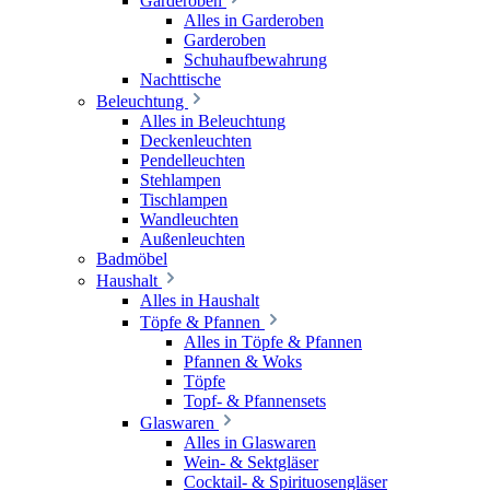
Garderoben
Alles in Garderoben
Garderoben
Schuhaufbewahrung
Nachttische
Beleuchtung
Alles in Beleuchtung
Deckenleuchten
Pendelleuchten
Stehlampen
Tischlampen
Wandleuchten
Außenleuchten
Badmöbel
Haushalt
Alles in Haushalt
Töpfe & Pfannen
Alles in Töpfe & Pfannen
Pfannen & Woks
Töpfe
Topf- & Pfannensets
Glaswaren
Alles in Glaswaren
Wein- & Sektgläser
Cocktail- & Spirituosengläser