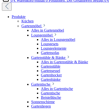
0 €
Warenkorb enthält 0 Positionen. Der Gesamtwert beträgt 0 €
Produkte
Küchen
Gartenmöbel
Alles in Gartenmöbel
Loungemöbel
Alles in Loungemöbel
Loungesets
Loungeelemente
Gartensofas
Gartenstühle & Bänke
Alles in Gartenstühle & Bänke
Gartenstühle
Gartensessel
Gartenhocker
Gartenbänke
Gartentische
Alles in Gartentische
Gartentische
Beistelltische
Sonnenschirme
Gartenliegen