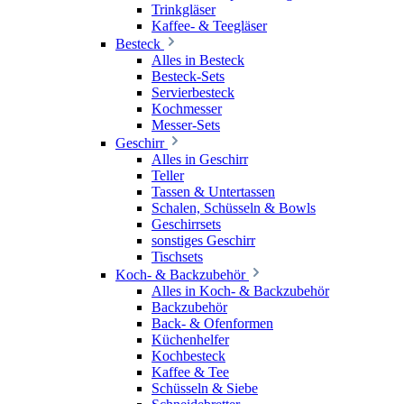
Trinkgläser
Kaffee- & Teegläser
Besteck
Alles in Besteck
Besteck-Sets
Servierbesteck
Kochmesser
Messer-Sets
Geschirr
Alles in Geschirr
Teller
Tassen & Untertassen
Schalen, Schüsseln & Bowls
Geschirrsets
sonstiges Geschirr
Tischsets
Koch- & Backzubehör
Alles in Koch- & Backzubehör
Backzubehör
Back- & Ofenformen
Küchenhelfer
Kochbesteck
Kaffee & Tee
Schüsseln & Siebe