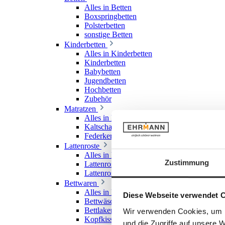
Alles in Betten
Boxspringbetten
Polsterbetten
sonstige Betten
Kinderbetten
Alles in Kinderbetten
Kinderbetten
Babybetten
Jugendbetten
Hochbetten
Zubehör
Matratzen
Alles in Matratzen
Kaltschaummatratzen
Federkernmatratzen
Lattenroste
Alles in Lattenroste
Zustimmung
Lattenroste starr
Lattenroste verstellbar
Bettwaren
Alles in Bettwaren
Diese Webseite verwendet 
Bettwäsche
Bettlaken & Spannlaken
Wir verwenden Cookies, um I
Kopfkissen
und die Zugriffe auf unsere 