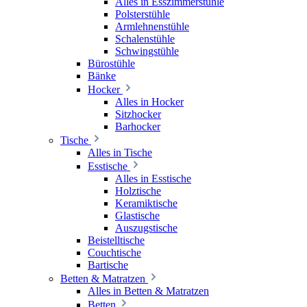
Alles in Esszimmerstühle
Polsterstühle
Armlehnenstühle
Schalenstühle
Schwingstühle
Bürostühle
Bänke
Hocker
Alles in Hocker
Sitzhocker
Barhocker
Tische
Alles in Tische
Esstische
Alles in Esstische
Holztische
Keramiktische
Glastische
Auszugstische
Beistelltische
Couchtische
Bartische
Betten & Matratzen
Alles in Betten & Matratzen
Betten