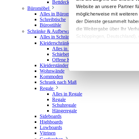
Bettdecken
Website an unsere Partner fü
Büromöbel
möglicherweise mit weiteren
Alles in Büromöbel
Schreibtische
der Dienste gesammelt haben. 
Bürostühle
die Weitergabe über Ihr Ver
Schränke & Aufbewahrung
Schöppingen, Deutschland), d
Alles in Schränke & Aufbewahrung
Kleiderschränke
Produktverbesserungen, Mark
Alles in Kleiderschränke
Schiebetürenschränke
Offene Kleiderschränke
Kleiderständer
Wohnwände
Kommoden
Schrank nach Maß
Regale
Alles in Regale
Regale
Schuhregale
Hängeregale
Sideboards
Highboards
Lowboards
Vitrinen