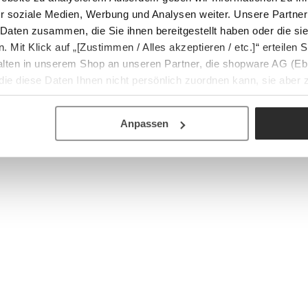
r soziale Medien, Werbung und Analysen weiter. Unsere Partner
 Daten zusammen, die Sie ihnen bereitgestellt haben oder die s
Mit Klick auf „[Zustimmen / Alles akzeptieren / etc.]“ erteilen Si
halten in unserem Shop an unseren Partner, die shopware AG (Eb
ie diese Daten Ihnen nicht persönlich zuordnen kann, sie aber
tverhaltensanalysen) verarbeiten darf.
Anpassen