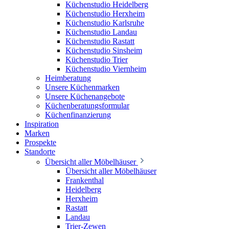
Küchenstudio Heidelberg
Küchenstudio Herxheim
Küchenstudio Karlsruhe
Küchenstudio Landau
Küchenstudio Rastatt
Küchenstudio Sinsheim
Küchenstudio Trier
Küchenstudio Viernheim
Heimberatung
Unsere Küchenmarken
Unsere Küchenangebote
Küchenberatungsformular
Küchenfinanzierung
Inspiration
Marken
Prospekte
Standorte
Übersicht aller Möbelhäuser
Übersicht aller Möbelhäuser
Frankenthal
Heidelberg
Herxheim
Rastatt
Landau
Trier-Zewen