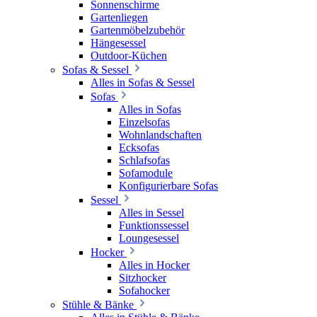
Sonnenschirme
Gartenliegen
Gartenmöbelzubehör
Hängesessel
Outdoor-Küchen
Sofas & Sessel
Alles in Sofas & Sessel
Sofas
Alles in Sofas
Einzelsofas
Wohnlandschaften
Ecksofas
Schlafsofas
Sofamodule
Konfigurierbare Sofas
Sessel
Alles in Sessel
Funktionssessel
Loungesessel
Hocker
Alles in Hocker
Sitzhocker
Sofahocker
Stühle & Bänke