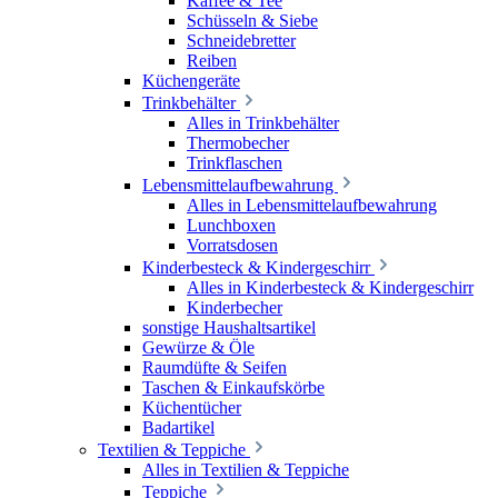
Kaffee & Tee
Schüsseln & Siebe
Schneidebretter
Reiben
Küchengeräte
Trinkbehälter
Alles in Trinkbehälter
Thermobecher
Trinkflaschen
Lebensmittelaufbewahrung
Alles in Lebensmittelaufbewahrung
Lunchboxen
Vorratsdosen
Kinderbesteck & Kindergeschirr
Alles in Kinderbesteck & Kindergeschirr
Kinderbecher
sonstige Haushaltsartikel
Gewürze & Öle
Raumdüfte & Seifen
Taschen & Einkaufskörbe
Küchentücher
Badartikel
Textilien & Teppiche
Alles in Textilien & Teppiche
Teppiche