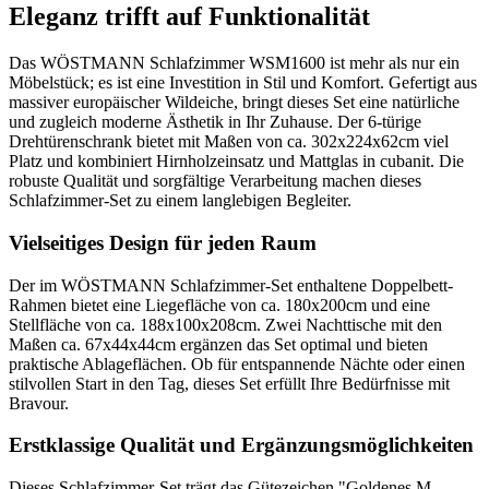
Eleganz trifft auf Funktionalität
Das WÖSTMANN Schlafzimmer WSM1600 ist mehr als nur ein
Möbelstück; es ist eine Investition in Stil und Komfort. Gefertigt aus
massiver europäischer Wildeiche, bringt dieses Set eine natürliche
und zugleich moderne Ästhetik in Ihr Zuhause. Der 6-türige
Drehtürenschrank bietet mit Maßen von ca. 302x224x62cm viel
Platz und kombiniert Hirnholzeinsatz und Mattglas in cubanit. Die
robuste Qualität und sorgfältige Verarbeitung machen dieses
Schlafzimmer-Set zu einem langlebigen Begleiter.
Vielseitiges Design für jeden Raum
Der im WÖSTMANN Schlafzimmer-Set enthaltene Doppelbett-
Rahmen bietet eine Liegefläche von ca. 180x200cm und eine
Stellfläche von ca. 188x100x208cm. Zwei Nachttische mit den
Maßen ca. 67x44x44cm ergänzen das Set optimal und bieten
praktische Ablageflächen. Ob für entspannende Nächte oder einen
stilvollen Start in den Tag, dieses Set erfüllt Ihre Bedürfnisse mit
Bravour.
Erstklassige Qualität und Ergänzungsmöglichkeiten
Dieses Schlafzimmer-Set trägt das Gütezeichen "Goldenes M