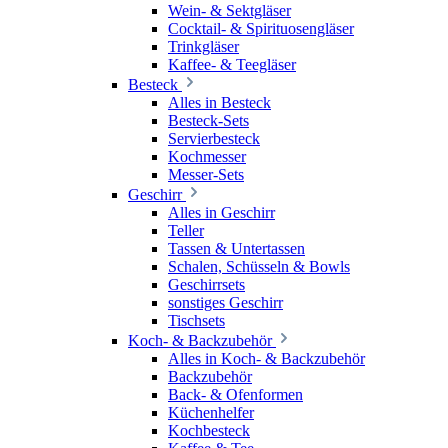
Wein- & Sektgläser
Cocktail- & Spirituosengläser
Trinkgläser
Kaffee- & Teegläser
Besteck
Alles in Besteck
Besteck-Sets
Servierbesteck
Kochmesser
Messer-Sets
Geschirr
Alles in Geschirr
Teller
Tassen & Untertassen
Schalen, Schüsseln & Bowls
Geschirrsets
sonstiges Geschirr
Tischsets
Koch- & Backzubehör
Alles in Koch- & Backzubehör
Backzubehör
Back- & Ofenformen
Küchenhelfer
Kochbesteck