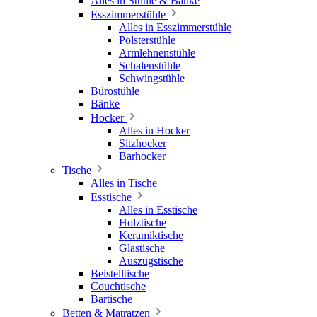
Alles in Stühle & Bänke
Esszimmerstühle
Alles in Esszimmerstühle
Polsterstühle
Armlehnenstühle
Schalenstühle
Schwingstühle
Bürostühle
Bänke
Hocker
Alles in Hocker
Sitzhocker
Barhocker
Tische
Alles in Tische
Esstische
Alles in Esstische
Holztische
Keramiktische
Glastische
Auszugstische
Beistelltische
Couchtische
Bartische
Betten & Matratzen