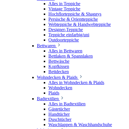
Alles in Teppiche
Vintage Teppiche
Hochflorteppiche & Shaggys
Persische & Orientteppiche
Webteppiche & Handwebteppiche
Designer-Teppiche
Teppiche einfarbig/uni
Outdoorteppiche
Bettwaren
Alles in Bettwaren
Bettlaken & Spannlaken
Bettwäsche
Kopfkissen
Bettdecken
Wohndecken & Plaids
Alles in Wohndecken & Plaids
Wohndecken
Plaids
Badtextilien
Alles in Badtextilien
Gästetücher
Handtücher
Duschtücher
Waschlappen & Waschhandschuhe