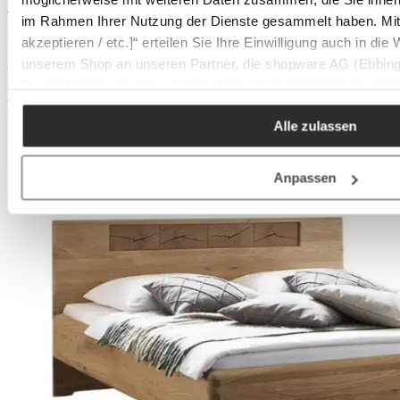
Produktgalerie überspringen
im Rahmen Ihrer Nutzung der Dienste gesammelt haben. Mit K
Mehr Produkte aus dieser Serie entdecken
akzeptieren / etc.]“ erteilen Sie Ihre Einwilligung auch in die
unserem Shop an unseren Partner, die shopware AG (Ebbing
- 41%
Bestellbar auf Anfrage
Deutschland), die diese Daten Ihnen nicht persönlich zuordn
- 41%
Zwecken (z.B. Produktverbesserungen, Marktverhaltensanaly
Bestellbar auf Anfrage
Alle zulassen
Anpassen