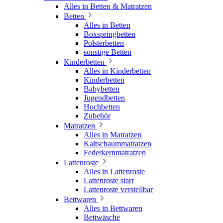
Alles in Betten & Matratzen
Betten
Alles in Betten
Boxspringbetten
Polsterbetten
sonstige Betten
Kinderbetten
Alles in Kinderbetten
Kinderbetten
Babybetten
Jugendbetten
Hochbetten
Zubehör
Matratzen
Alles in Matratzen
Kaltschaummatratzen
Federkernmatratzen
Lattenroste
Alles in Lattenroste
Lattenroste starr
Lattenroste verstellbar
Bettwaren
Alles in Bettwaren
Bettwäsche