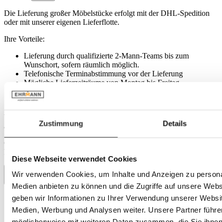
Die Lieferung großer Möbelstücke erfolgt mit der DHL-Spedition
oder mit unserer eigenen Lieferflotte.
Ihre Vorteile:
Lieferung durch qualifizierte 2-Mann-Teams bis zum
Wunschort, sofern räumlich möglich.
Telefonische Terminabstimmung vor der Lieferung
Mögliche Lieferzeiträume von Montag bis Freitag
Optional zubuchbare Montage gegen Aufpreis (über unser
Serviceteam)
Versandkosten: Kostenlos innerhalb unseres Liefergebietes / 49,95 €
Zustimmung
Details
außerhalb unseres Liefergebietes.
Ob Ihre Adresse im Liefergebiet liegt, wird automatisch über Ihre
Postleitzahl im Warenkorb geprüft.
Diese Webseite verwendet Cookies
Wir verwenden Cookies, um Inhalte und Anzeigen zu personal
Medien anbieten zu können und die Zugriffe auf unsere Web
geben wir Informationen zu Ihrer Verwendung unserer Websit
Mehr Produkte aus dieser Serie entdecken
Medien, Werbung und Analysen weiter. Unsere Partner führe
möglicherweise mit weiteren Daten zusammen, die Sie ihnen b