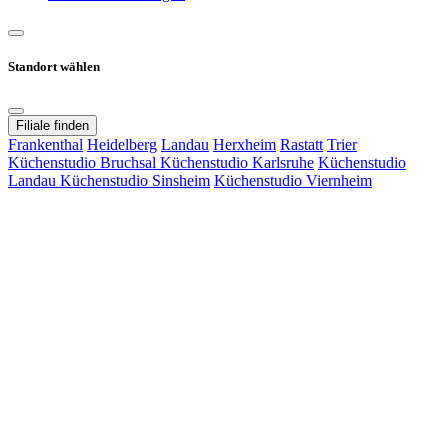
Standort wählen
Filiale finden
Frankenthal
Heidelberg
Landau
Herxheim
Rastatt
Trier
Küchenstudio Bruchsal
Küchenstudio Karlsruhe
Küchenstudio
Landau
Küchenstudio Sinsheim
Küchenstudio Viernheim