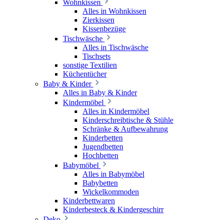
Wohnkissen
Alles in Wohnkissen
Zierkissen
Kissenbezüge
Tischwäsche
Alles in Tischwäsche
Tischsets
sonstige Textilien
Küchentücher
Baby & Kinder
Alles in Baby & Kinder
Kindermöbel
Alles in Kindermöbel
Kinderschreibtische & Stühle
Schränke & Aufbewahrung
Kinderbetten
Jugendbetten
Hochbetten
Babymöbel
Alles in Babymöbel
Babybetten
Wickelkommoden
Kinderbettwaren
Kinderbesteck & Kindergeschirr
Deko