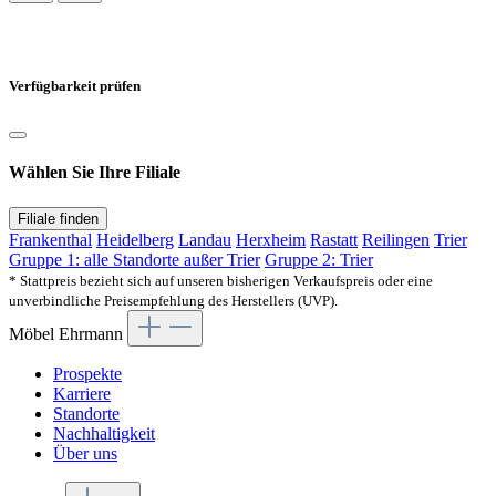
Verfügbarkeit prüfen
Wählen Sie Ihre Filiale
Filiale finden
Frankenthal
Heidelberg
Landau
Herxheim
Rastatt
Reilingen
Trier
Gruppe 1: alle Standorte außer Trier
Gruppe 2: Trier
* Stattpreis bezieht sich auf unseren bisherigen Verkaufspreis oder eine
unverbindliche Preisempfehlung des Herstellers (UVP).
Möbel Ehrmann
Prospekte
Karriere
Standorte
Nachhaltigkeit
Über uns