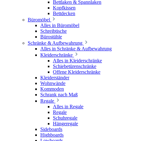
Bettlaken & Spannlaken
Kopfkissen
Bettdecken
Büromöbel
Alles in Büromöbel
Schreibtische
Bürostühle
Schränke & Aufbewahrung
Alles in Schränke & Aufbewahrung
Kleiderschränke
Alles in Kleiderschränke
Schiebetürenschränke
Offene Kleiderschränke
Kleiderständer
Wohnwände
Kommoden
Schrank nach Maß
Regale
Alles in Regale
Regale
Schuhregale
Hängeregale
Sideboards
Highboards
Lowboards