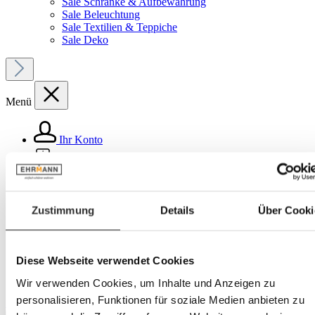
Sale Schränke & Aufbewahrung
Sale Beleuchtung
Sale Textilien & Teppiche
Sale Deko
Menü
Ihr Konto
Service
Produkte
Zustimmung
Details
Über Cooki
Haushalt
Koch- & Backzubehör
Diese Webseite verwendet Cookies
Kochbesteck
Wir verwenden Cookies, um Inhalte und Anzeigen zu
personalisieren, Funktionen für soziale Medien anbieten zu
Bildergalerie überspringen