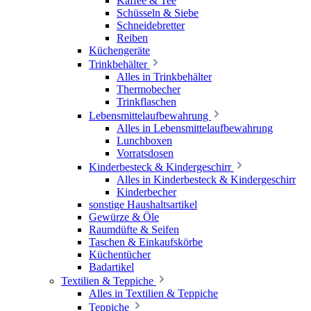
Kaffee & Tee
Schüsseln & Siebe
Schneidebretter
Reiben
Küchengeräte
Trinkbehälter
Alles in Trinkbehälter
Thermobecher
Trinkflaschen
Lebensmittelaufbewahrung
Alles in Lebensmittelaufbewahrung
Lunchboxen
Vorratsdosen
Kinderbesteck & Kindergeschirr
Alles in Kinderbesteck & Kindergeschirr
Kinderbecher
sonstige Haushaltsartikel
Gewürze & Öle
Raumdüfte & Seifen
Taschen & Einkaufskörbe
Küchentücher
Badartikel
Textilien & Teppiche
Alles in Textilien & Teppiche
Teppiche