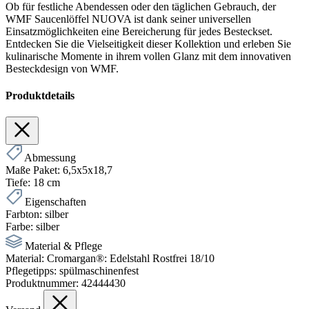
Ob für festliche Abendessen oder den täglichen Gebrauch, der
WMF Saucenlöffel NUOVA ist dank seiner universellen
Einsatzmöglichkeiten eine Bereicherung für jedes Besteckset.
Entdecken Sie die Vielseitigkeit dieser Kollektion und erleben Sie
kulinarische Momente in ihrem vollen Glanz mit dem innovativen
Besteckdesign von WMF.
Produktdetails
Abmessung
Maße Paket:
6,5x5x18,7
Tiefe:
18 cm
Eigenschaften
Farbton:
silber
Farbe:
silber
Material & Pflege
Material:
Cromargan®: Edelstahl Rostfrei 18/10
Pflegetipps:
spülmaschinenfest
Produktnummer:
42444430