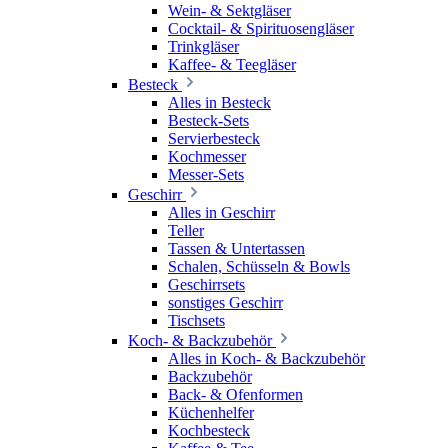
Wein- & Sektgläser
Cocktail- & Spirituosengläser
Trinkgläser
Kaffee- & Teegläser
Besteck
Alles in Besteck
Besteck-Sets
Servierbesteck
Kochmesser
Messer-Sets
Geschirr
Alles in Geschirr
Teller
Tassen & Untertassen
Schalen, Schüsseln & Bowls
Geschirrsets
sonstiges Geschirr
Tischsets
Koch- & Backzubehör
Alles in Koch- & Backzubehör
Backzubehör
Back- & Ofenformen
Küchenhelfer
Kochbesteck