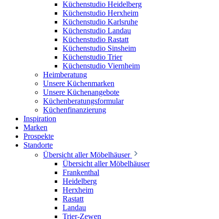
Küchenstudio Heidelberg
Küchenstudio Herxheim
Küchenstudio Karlsruhe
Küchenstudio Landau
Küchenstudio Rastatt
Küchenstudio Sinsheim
Küchenstudio Trier
Küchenstudio Viernheim
Heimberatung
Unsere Küchenmarken
Unsere Küchenangebote
Küchenberatungsformular
Küchenfinanzierung
Inspiration
Marken
Prospekte
Standorte
Übersicht aller Möbelhäuser
Übersicht aller Möbelhäuser
Frankenthal
Heidelberg
Herxheim
Rastatt
Landau
Trier-Zewen