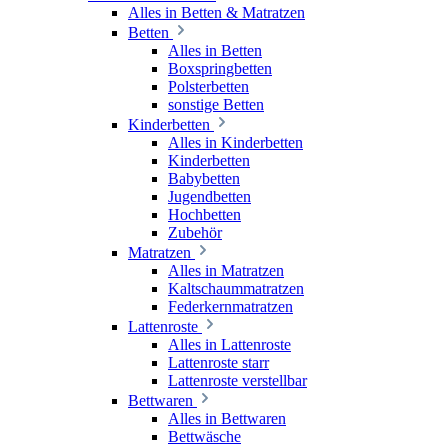
Alles in Betten & Matratzen
Betten
Alles in Betten
Boxspringbetten
Polsterbetten
sonstige Betten
Kinderbetten
Alles in Kinderbetten
Kinderbetten
Babybetten
Jugendbetten
Hochbetten
Zubehör
Matratzen
Alles in Matratzen
Kaltschaummatratzen
Federkernmatratzen
Lattenroste
Alles in Lattenroste
Lattenroste starr
Lattenroste verstellbar
Bettwaren
Alles in Bettwaren
Bettwäsche