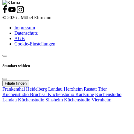
© 2026 - Möbel Ehrmann
Impressum
Datenschutz
AGB
Cookie-Einstellungen
Standort wählen
Filiale finden
Frankenthal
Heidelberg
Landau
Herxheim
Rastatt
Trier
Küchenstudio Bruchsal
Küchenstudio Karlsruhe
Küchenstudio
Landau
Küchenstudio Sinsheim
Küchenstudio Viernheim