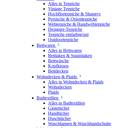
Alles in Teppiche
Vintage Teppiche
Hochflorteppiche & Shaggys
Persische & Orientteppiche
Webteppiche & Handwebteppiche
Designer-Teppiche
Teppiche einfarbig/uni
Outdoorteppiche
Bettwaren
Alles in Bettwaren
Bettlaken & Spannlaken
Bettwäsche
Kopfkissen
Bettdecken
Wohndecken & Plaids
Alles in Wohndecken & Plaids
Wohndecken
Plaids
Badtextilien
Alles in Badtextilien
Gästetücher
Handtücher
Duschtücher
Waschlappen & Waschhandschuhe