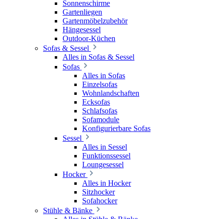
Sonnenschirme
Gartenliegen
Gartenmöbelzubehör
Hängesessel
Outdoor-Küchen
Sofas & Sessel
Alles in Sofas & Sessel
Sofas
Alles in Sofas
Einzelsofas
Wohnlandschaften
Ecksofas
Schlafsofas
Sofamodule
Konfigurierbare Sofas
Sessel
Alles in Sessel
Funktionssessel
Loungesessel
Hocker
Alles in Hocker
Sitzhocker
Sofahocker
Stühle & Bänke