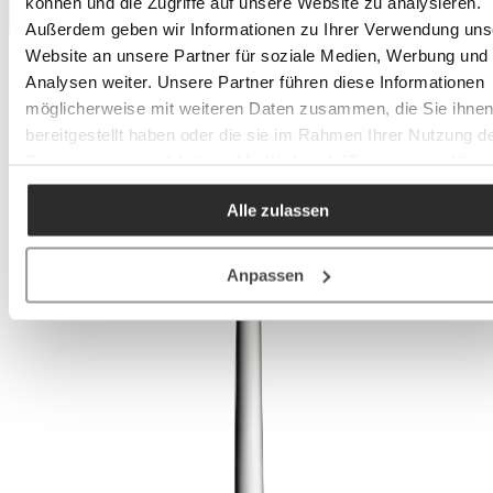
können und die Zugriffe auf unsere Website zu analysieren.
Außerdem geben wir Informationen zu Ihrer Verwendung uns
Website an unsere Partner für soziale Medien, Werbung und
Analysen weiter. Unsere Partner führen diese Informationen
möglicherweise mit weiteren Daten zusammen, die Sie ihne
bereitgestellt haben oder die sie im Rahmen Ihrer Nutzung d
Dienste gesammelt haben. Mit Klick auf „[Zustimmen / Alles
akzeptieren / etc.]“ erteilen Sie Ihre Einwilligung auch in die
Alle zulassen
Weitergabe über Ihr Verhalten in unserem Shop an unseren
Partner, die shopware AG (Ebbinghoff 10, 48624 Schöppinge
Deutschland), die diese Daten Ihnen nicht persönlich zuordn
Anpassen
kann, sie aber zu eigenen Zwecken (z.B.
Produktverbesserungen, Marktverhaltensanalysen) verarbei
darf.