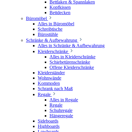
Bettlaken & Spannlaken
Kopfkissen
Bettdecken
Büromöbel
Alles in Büromöbel
Schreibtische
Bürostühle
Schränke & Aufbewahrung
Alles in Schränke & Aufbewahrung
Kleiderschränke
Alles in Kleiderschränke
Schiebetürenschränke
Offene Kleiderschränke
Kleiderständer
Wohnwände
Kommoden
Schrank nach Maß
Regale
Alles in Regale
Regale
Schuhregale
Hängeregale
Sideboards
Highboards
Lowboards