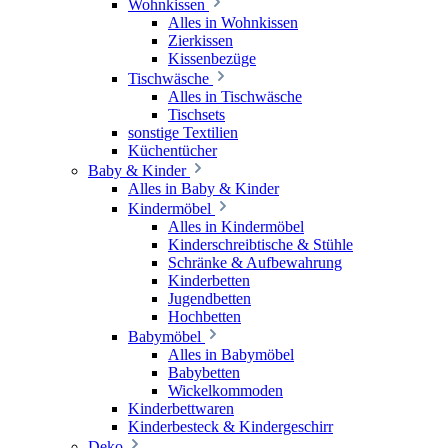
Wohnkissen
Alles in Wohnkissen
Zierkissen
Kissenbezüge
Tischwäsche
Alles in Tischwäsche
Tischsets
sonstige Textilien
Küchentücher
Baby & Kinder
Alles in Baby & Kinder
Kindermöbel
Alles in Kindermöbel
Kinderschreibtische & Stühle
Schränke & Aufbewahrung
Kinderbetten
Jugendbetten
Hochbetten
Babymöbel
Alles in Babymöbel
Babybetten
Wickelkommoden
Kinderbettwaren
Kinderbesteck & Kindergeschirr
Deko