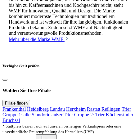
bis hin zu Kaffeemaschinen und Kochgeschirr reicht, steht
WMF für Innovation, Qualität und Design. Die Marke
kombiniert modernste Technologien mit traditionellem
Handwerk und ist weltweit für ihre langlebigen, funktionalen
Produkten bekannt. Zudem setzt WMF auf Nachhaltigkeit
und verantwortungsvolle Produktionsmethoden.
Mehr über die Marke WMF
Verfügbarkeit prüfen
Wählen Sie Ihre Filiale
Filiale finden
Frankenthal
Heidelberg
Landau
Herxheim
Rastatt
Reilingen
Trier
Gruppe 1: alle Standorte außer Trier
Gruppe 2: Trier
Küchenstudio
Bruchsal
* Stattpreis bezieht sich auf unseren bisherigen Verkaufspreis oder eine
unverbindliche Preisempfehlung des Herstellers (UVP).