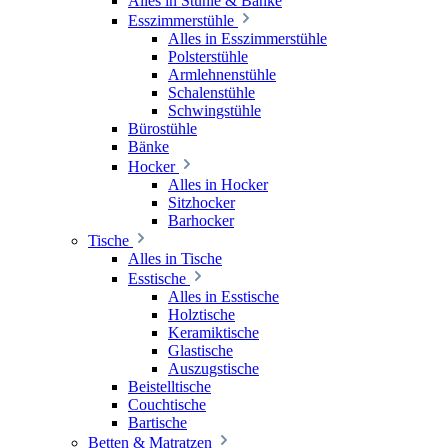
Alles in Stühle & Bänke
Esszimmerstühle
Alles in Esszimmerstühle
Polsterstühle
Armlehnenstühle
Schalenstühle
Schwingstühle
Bürostühle
Bänke
Hocker
Alles in Hocker
Sitzhocker
Barhocker
Tische
Alles in Tische
Esstische
Alles in Esstische
Holztische
Keramiktische
Glastische
Auszugstische
Beistelltische
Couchtische
Bartische
Betten & Matratzen