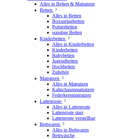
Alles in Betten & Matratzen
Betten
Alles in Betten
Boxspringbetten
Polsterbetten
sonstige Betten
Kinderbetten
Alles in Kinderbetten
Kinderbetten
Babybetten
Jugendbetten
Hochbetten
Zubehör
Matratzen
Alles in Matratzen
Kaltschaummatratzen
Federkernmatratzen
Lattenroste
Alles in Lattenroste
Lattenroste starr
Lattenroste verstellbar
Bettwaren
Alles in Bettwaren
Bettwäsche