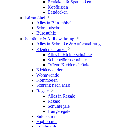
Bettlaken & Spannlaken
Kopfkissen
Bettdecken
Büromöbel
Alles in Büromöbel
Schreibtische
Bürostühle
Schränke & Aufbewahrung
Alles in Schränke & Aufbewahrung
Kleiderschränke
Alles in Kleiderschränke
Schiebetürenschränke
Offene Kleiderschränke
Kleiderständer
Wohnwände
Kommoden
Schrank nach Maß
Regale
Alles in Regale
Regale
Schuhregale
Hängeregale
Sideboards
Highboards
Lowboards