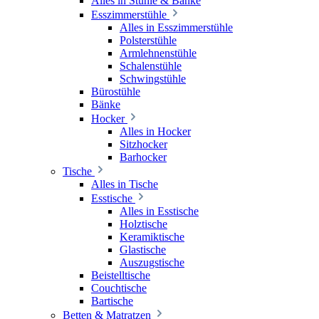
Alles in Stühle & Bänke
Esszimmerstühle
Alles in Esszimmerstühle
Polsterstühle
Armlehnenstühle
Schalenstühle
Schwingstühle
Bürostühle
Bänke
Hocker
Alles in Hocker
Sitzhocker
Barhocker
Tische
Alles in Tische
Esstische
Alles in Esstische
Holztische
Keramiktische
Glastische
Auszugstische
Beistelltische
Couchtische
Bartische
Betten & Matratzen