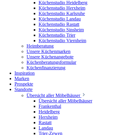
Küchenstudio Heidelberg
Küchenstudio Herxheim
Küchenstudio Karlsruhe
Küchenstudio Landau
Küchenstudio Rastatt
Küchenstudio Sinsheim
Küchenstudio Trier
Küchenstudio Viernheim
Heimberatung
Unsere Küchenmarken
Unsere Küchenangebote
Küchenberatungsformular
Küchenfinanzierung
Inspiration
Marken
Prospekte
Standorte
Übersicht aller Möbelhäuser
Übersicht aller Möbelhäuser
Frankenthal
Heidelberg
Herxheim
Rastatt
Landau
Trier-Zewen