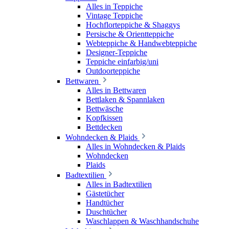
Alles in Teppiche
Vintage Teppiche
Hochflorteppiche & Shaggys
Persische & Orientteppiche
Webteppiche & Handwebteppiche
Designer-Teppiche
Teppiche einfarbig/uni
Outdoorteppiche
Bettwaren
Alles in Bettwaren
Bettlaken & Spannlaken
Bettwäsche
Kopfkissen
Bettdecken
Wohndecken & Plaids
Alles in Wohndecken & Plaids
Wohndecken
Plaids
Badtextilien
Alles in Badtextilien
Gästetücher
Handtücher
Duschtücher
Waschlappen & Waschhandschuhe