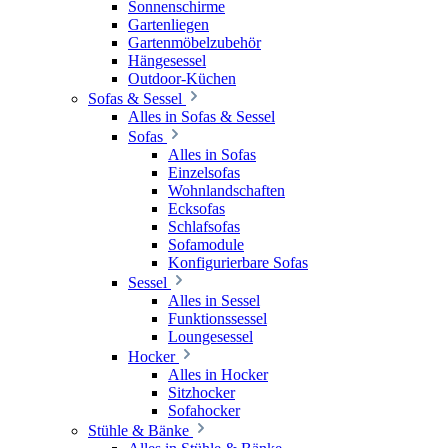
Sonnenschirme
Gartenliegen
Gartenmöbelzubehör
Hängesessel
Outdoor-Küchen
Sofas & Sessel
Alles in Sofas & Sessel
Sofas
Alles in Sofas
Einzelsofas
Wohnlandschaften
Ecksofas
Schlafsofas
Sofamodule
Konfigurierbare Sofas
Sessel
Alles in Sessel
Funktionssessel
Loungesessel
Hocker
Alles in Hocker
Sitzhocker
Sofahocker
Stühle & Bänke