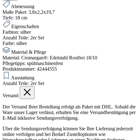
Abmessung
Maße Paket:
3,8x2,2x19,7
Tiefe:
18 cm
Eigenschaften
Farbton:
silber
Anzahl Teile:
2er Set
Farbe:
silber
Material & Pflege
Material:
Cromargan®: Edelstahl Rostfrei 18/10
Pflegetipps:
spülmaschinenfest
Produktnummer:
42444555
Ausstattung
Anzahl Teile:
2er Set
Versand
Der Versand Ihrer Bestellung erfolgt als Paket mit DHL. Sobald die
Ware unser Lager verlässt, erhalten Sie eine Versandbestätigung per
E-Mail inklusive Sendungsverfolgung.
Über die Sendungsverfolgung können Sie Ihre Lieferung jederzeit
online verfolgen und bei Bedarf Zustelloptionen wie
Wunschzustelltag oder Lieferung an einen Nachbarn festlegen.