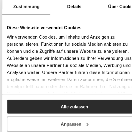
Zustimmung
Details
Über Cooki
Diese Webseite verwendet Cookies
Wir verwenden Cookies, um Inhalte und Anzeigen zu
personalisieren, Funktionen für soziale Medien anbieten zu
können und die Zugriffe auf unsere Website zu analysieren.
Außerdem geben wir Informationen zu Ihrer Verwendung uns
Website an unsere Partner für soziale Medien, Werbung und
Analysen weiter. Unsere Partner führen diese Informationen
möglicherweise mit weiteren Daten zusammen, die Sie ihne
bereitgestellt haben oder die sie im Rahmen Ihrer Nutzung d
Dienste gesammelt haben. Mit Klick auf „[Zustimmen / Alles
akzeptieren / etc.]“ erteilen Sie Ihre Einwilligung auch in die
Alle zulassen
Weitergabe über Ihr Verhalten in unserem Shop an unseren
Partner, die shopware AG (Ebbinghoff 10, 48624 Schöppinge
Deutschland), die diese Daten Ihnen nicht persönlich zuordn
Anpassen
kann, sie aber zu eigenen Zwecken (z.B.