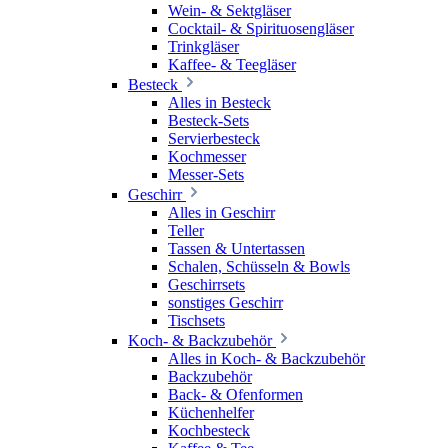
Wein- & Sektgläser
Cocktail- & Spirituosengläser
Trinkgläser
Kaffee- & Teegläser
Besteck
Alles in Besteck
Besteck-Sets
Servierbesteck
Kochmesser
Messer-Sets
Geschirr
Alles in Geschirr
Teller
Tassen & Untertassen
Schalen, Schüsseln & Bowls
Geschirrsets
sonstiges Geschirr
Tischsets
Koch- & Backzubehör
Alles in Koch- & Backzubehör
Backzubehör
Back- & Ofenformen
Küchenhelfer
Kochbesteck