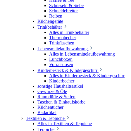
Kaffee & Tee
Schüsseln & Siebe
Schneidebretter
Reiben
Küchengeräte
Trinkbehälter
Alles in Trinkbehälter
Thermobecher
Trinkflaschen
Lebensmittelaufbewahrung
Alles in Lebensmittelaufbewahrung
Lunchboxen
Vorratsdosen
Kinderbesteck & Kindergeschirr
Alles in Kinderbesteck & Kindergeschirr
Kinderbecher
sonstige Haushaltsartikel
Gewürze & Öle
Raumdüfte & Seifen
Taschen & Einkaufskörbe
Küchentücher
Badartikel
Textilien & Teppiche
Alles in Textilien & Teppiche
Teppiche