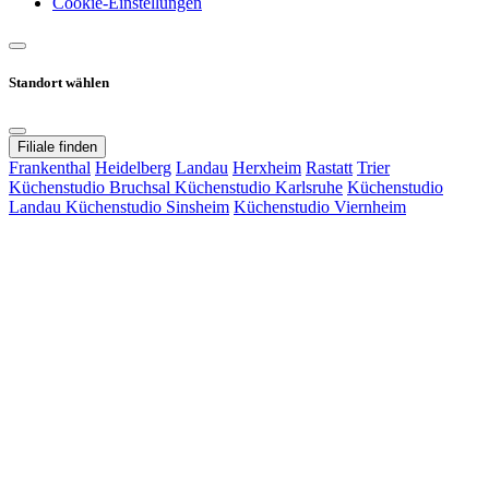
Cookie-Einstellungen
Standort wählen
Filiale finden
Frankenthal
Heidelberg
Landau
Herxheim
Rastatt
Trier
Küchenstudio Bruchsal
Küchenstudio Karlsruhe
Küchenstudio
Landau
Küchenstudio Sinsheim
Küchenstudio Viernheim