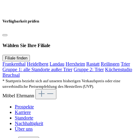
Verfügbarkeit prüfen
Wählen Sie Ihre Filiale
Filiale finden
Frankenthal
Heidelberg
Landau
Herxheim
Rastatt
Reilingen
Trier
Gruppe 1: alle Standorte außer Trier
Gruppe 2: Trier
Küchenstudio
Bruchsal
* Stattpreis bezieht sich auf unseren bisherigen Verkaufspreis oder eine
unverbindliche Preisempfehlung des Herstellers (UVP).
Möbel Ehrmann
Prospekte
Karriere
Standorte
Nachhaltigkeit
Über uns