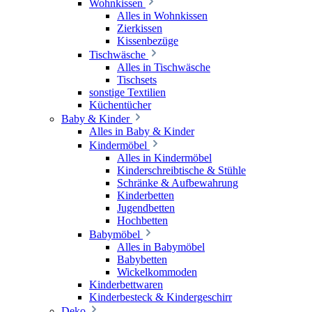
Wohnkissen
Alles in Wohnkissen
Zierkissen
Kissenbezüge
Tischwäsche
Alles in Tischwäsche
Tischsets
sonstige Textilien
Küchentücher
Baby & Kinder
Alles in Baby & Kinder
Kindermöbel
Alles in Kindermöbel
Kinderschreibtische & Stühle
Schränke & Aufbewahrung
Kinderbetten
Jugendbetten
Hochbetten
Babymöbel
Alles in Babymöbel
Babybetten
Wickelkommoden
Kinderbettwaren
Kinderbesteck & Kindergeschirr
Deko