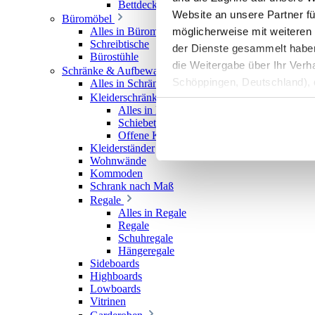
Bettdecken
Website an unsere Partner fü
Büromöbel
möglicherweise mit weiteren
Alles in Büromöbel
Schreibtische
der Dienste gesammelt haben. 
Bürostühle
die Weitergabe über Ihr Ver
Schränke & Aufbewahrung
Schöppingen, Deutschland), d
Alles in Schränke & Aufbewahrung
Kleiderschränke
Produktverbesserungen, Mark
Alles in Kleiderschränke
Schiebetürenschränke
Offene Kleiderschränke
Kleiderständer
Wohnwände
Kommoden
Schrank nach Maß
Regale
Alles in Regale
Regale
Schuhregale
Hängeregale
Sideboards
Highboards
Lowboards
Vitrinen