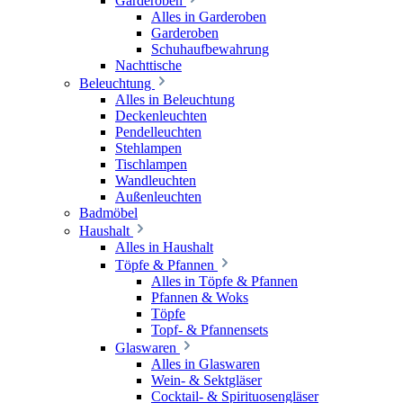
Garderoben
Alles in Garderoben
Garderoben
Schuhaufbewahrung
Nachttische
Beleuchtung
Alles in Beleuchtung
Deckenleuchten
Pendelleuchten
Stehlampen
Tischlampen
Wandleuchten
Außenleuchten
Badmöbel
Haushalt
Alles in Haushalt
Töpfe & Pfannen
Alles in Töpfe & Pfannen
Pfannen & Woks
Töpfe
Topf- & Pfannensets
Glaswaren
Alles in Glaswaren
Wein- & Sektgläser
Cocktail- & Spirituosengläser