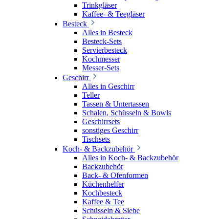
Trinkgläser
Kaffee- & Teegläser
Besteck
Alles in Besteck
Besteck-Sets
Servierbesteck
Kochmesser
Messer-Sets
Geschirr
Alles in Geschirr
Teller
Tassen & Untertassen
Schalen, Schüsseln & Bowls
Geschirrsets
sonstiges Geschirr
Tischsets
Koch- & Backzubehör
Alles in Koch- & Backzubehör
Backzubehör
Back- & Ofenformen
Küchenhelfer
Kochbesteck
Kaffee & Tee
Schüsseln & Siebe