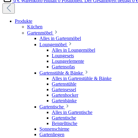
0 €
Warenkorb enthält 0 Positionen. Der Gesamtwert beträgt 0 €
Produkte
Küchen
Gartenmöbel
Alles in Gartenmöbel
Loungemöbel
Alles in Loungemöbel
Loungesets
Loungeelemente
Gartensofas
Gartenstühle & Bänke
Alles in Gartenstühle & Bänke
Gartenstühle
Gartensessel
Gartenhocker
Gartenbänke
Gartentische
Alles in Gartentische
Gartentische
Beistelltische
Sonnenschirme
Gartenliegen