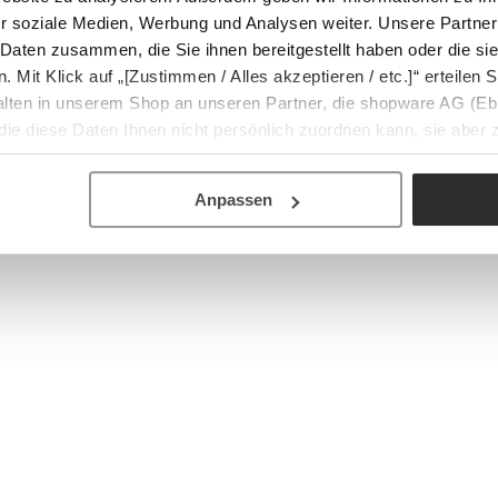
r soziale Medien, Werbung und Analysen weiter. Unsere Partner
 Daten zusammen, die Sie ihnen bereitgestellt haben oder die s
Mit Klick auf „[Zustimmen / Alles akzeptieren / etc.]“ erteilen Si
halten in unserem Shop an unseren Partner, die shopware AG (Eb
ie diese Daten Ihnen nicht persönlich zuordnen kann, sie aber
tverhaltensanalysen) verarbeiten darf.
Anpassen