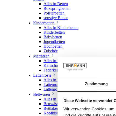
Alles in Betten
Boxspringbetten
Polsterbetten
sonstige Betten
Kinderbetten
Alles in Kinderbetten
Kinderbetten
Babybetten
Jugendbetten
Hochbetten
Zubehör
Matratzen
Alles in Matratzen
Kaltschaummatratzen
Federkernmatratzen
Lattenroste
Alles in Lattenroste
Zustimmung
Lattenroste starr
Lattenroste verstellbar
Bettwaren
Alles in Bettwaren
Diese Webseite verwendet 
Bettwäsche
Bettlaken & Spannlaken
Wir verwenden Cookies, um I
Kopfkissen
und die Zugriffe auf unsere 