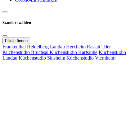
Standort wählen
Filiale finden
Frankenthal
Heidelberg
Landau
Herxheim
Rastatt
Trier
Küchenstudio Bruchsal
Küchenstudio Karlsruhe
Küchenstudio
Landau
Küchenstudio Sinsheim
Küchenstudio Viernheim