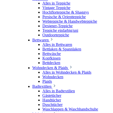
Alles in Teppiche
Vintage Teppiche
Hochflorteppiche & Shaggys
Persische & Orientteppiche
Webteppiche & Handwebteppiche
Designer-Teppiche
Teppiche einfarbig/uni
Outdoorteppiche
Bettwaren
Alles in Bettwaren
Bettlaken & Spannlaken
Bettwäsche
Kopfkissen
Bettdecken
Wohndecken & Plaids
Alles in Wohndecken & Plaids
Wohndecken
Plaids
Badtextilien
Alles in Badtextilien
Gästetücher
Handtücher
Duschtücher
Waschlappen & Waschhandschuhe