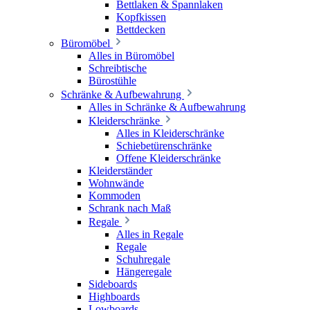
Bettlaken & Spannlaken
Kopfkissen
Bettdecken
Büromöbel
Alles in Büromöbel
Schreibtische
Bürostühle
Schränke & Aufbewahrung
Alles in Schränke & Aufbewahrung
Kleiderschränke
Alles in Kleiderschränke
Schiebetürenschränke
Offene Kleiderschränke
Kleiderständer
Wohnwände
Kommoden
Schrank nach Maß
Regale
Alles in Regale
Regale
Schuhregale
Hängeregale
Sideboards
Highboards
Lowboards