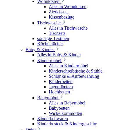
Wohnkissen
Alles in Wohnkissen
Zierkissen
Kissenbezüge
Tischwäsche
Alles in Tischwäsche
Tischsets
sonstige Textilien
Küchentücher
Baby & Kinder
Alles in Baby & Kinder
Kindermöbel
Alles in Kindermöbel
Kinderschreibtische & Stühle
Schränke & Aufbewahrung
Kinderbetten
Jugendbetten
Hochbetten
Babymöbel
Alles in Babymöbel
Babybetten
Wickelkommoden
Kinderbettwaren
Kinderbesteck & Kindergeschirr
Deko