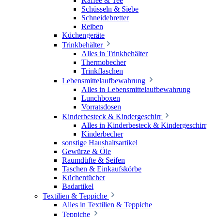
Kaffee & Tee
Schüsseln & Siebe
Schneidebretter
Reiben
Küchengeräte
Trinkbehälter
Alles in Trinkbehälter
Thermobecher
Trinkflaschen
Lebensmittelaufbewahrung
Alles in Lebensmittelaufbewahrung
Lunchboxen
Vorratsdosen
Kinderbesteck & Kindergeschirr
Alles in Kinderbesteck & Kindergeschirr
Kinderbecher
sonstige Haushaltsartikel
Gewürze & Öle
Raumdüfte & Seifen
Taschen & Einkaufskörbe
Küchentücher
Badartikel
Textilien & Teppiche
Alles in Textilien & Teppiche
Teppiche