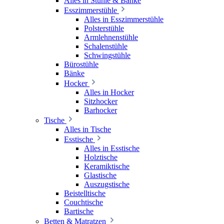
Alles in Stühle & Bänke
Esszimmerstühle
Alles in Esszimmerstühle
Polsterstühle
Armlehnenstühle
Schalenstühle
Schwingstühle
Bürostühle
Bänke
Hocker
Alles in Hocker
Sitzhocker
Barhocker
Tische
Alles in Tische
Esstische
Alles in Esstische
Holztische
Keramiktische
Glastische
Auszugstische
Beistelltische
Couchtische
Bartische
Betten & Matratzen