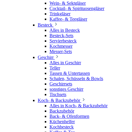
Wein- & Sektgläser
Cocktail- & Spirituosengläser
Trinkgläser
Kaffee- & Teegläser
Besteck
Alles in Besteck
Besteck-Sets
Servierbesteck
Kochmesser
Messer-Sets
Geschirr
Alles in Geschirr
Teller
Tassen & Untertassen
Schalen, Schüsseln & Bowls
Geschirrsets
sonstiges Geschirr
Tischsets
Koch- & Backzubehör
Alles in Koch- & Backzubehör
Backzubehör
Back- & Ofenformen
Küchenhelfer
Kochbesteck