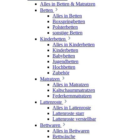
Alles in Betten & Matratzen
Betten
Alles in Betten
Boxspringbetten
Polsterbetten
sonstige Betten
Kinderbetten
Alles in Kinderbetten
Kinderbetten
Babybetten
Jugendbetten
Hochbetten
Zubehör
Matratzen
Alles in Matratzen
Kaltschaummatratzen
Federkernmatratzen
Lattenroste
Alles in Lattenroste
Lattenroste starr
Lattenroste verstellbar
Bettwaren
Alles in Bettwaren
Bettwäsche