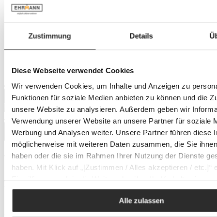
Zustimmung
Details
Ü
Diese Webseite verwendet Cookies
Wir verwenden Cookies, um Inhalte und Anzeigen zu persona
Funktionen für soziale Medien anbieten zu können und die Zug
unsere Website zu analysieren. Außerdem geben wir Informat
Auf Lager
Verwendung unserer Website an unsere Partner für soziale 
Werbung und Analysen weiter. Unsere Partner führen diese 
möglicherweise mit weiteren Daten zusammen, die Sie ihnen 
haben oder die sie im Rahmen Ihrer Nutzung der Dienste g
WMF Müslilöffel-Set NUOVA
haben. Mit Klick auf „[Zustimmen / Alles akzeptieren / etc.]“ e
Einwilligung auch in die Weitergabe über Ihr Verhalten in u
Regulärer Preis:
unseren Partner, die shopware AG (Ebbinghoff 10, 48624 Sc
Alle zulassen
10,99 €
Deutschland), die diese Daten Ihnen nicht persönlich zuordn
aber zu eigenen Zwecken (z.B. Produktverbesserungen,