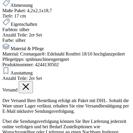
Abmessung
Maße Paket:
4,2x2,1x18,7
Tiefe:
17 cm
Eigenschaften
Farbton:
silber
Anzahl Teile:
2er Set
Farbe:
silber
Material & Pflege
Material:
Cromargan®: Edelstahl Rostfrei 18/10 hochglanzpoliert
Pflegetipps:
spülmaschinengeeignet
Produktnummer:
4244130502
Ausstattung
Anzahl Teile:
2er Set
Versand
Der Versand Ihrer Bestellung erfolgt als Paket mit DHL. Sobald die
Ware unser Lager verlässt, erhalten Sie eine Versandbestätigung per
E-Mail inklusive Sendungsverfolgung.
Über die Sendungsverfolgung können Sie Ihre Lieferung jederzeit
online verfolgen und bei Bedarf Zustelloptionen wie
Wunschzustelltag oder Lieferung an einen Nachbarn festlegen.