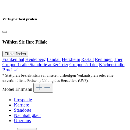
Verfügbarkeit prüfen
Wählen Sie Ihre Filiale
Filiale finden
Frankenthal
Heidelberg
Landau
Herxheim
Rastatt
Reilingen
Trier
Gruppe 1: alle Standorte außer Trier
Gruppe 2: Trier
Küchenstudio
Bruchsal
* Stattpreis bezieht sich auf unseren bisherigen Verkaufspreis oder eine
unverbindliche Preisempfehlung des Herstellers (UVP).
Möbel Ehrmann
Prospekte
Karriere
Standorte
Nachhaltigkeit
Über uns