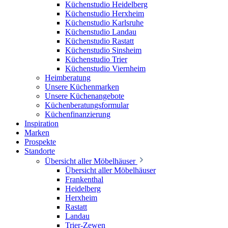
Küchenstudio Heidelberg
Küchenstudio Herxheim
Küchenstudio Karlsruhe
Küchenstudio Landau
Küchenstudio Rastatt
Küchenstudio Sinsheim
Küchenstudio Trier
Küchenstudio Viernheim
Heimberatung
Unsere Küchenmarken
Unsere Küchenangebote
Küchenberatungsformular
Küchenfinanzierung
Inspiration
Marken
Prospekte
Standorte
Übersicht aller Möbelhäuser
Übersicht aller Möbelhäuser
Frankenthal
Heidelberg
Herxheim
Rastatt
Landau
Trier-Zewen