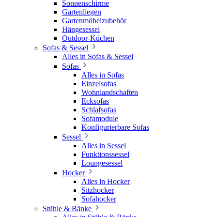
Sonnenschirme
Gartenliegen
Gartenmöbelzubehör
Hängesessel
Outdoor-Küchen
Sofas & Sessel
Alles in Sofas & Sessel
Sofas
Alles in Sofas
Einzelsofas
Wohnlandschaften
Ecksofas
Schlafsofas
Sofamodule
Konfigurierbare Sofas
Sessel
Alles in Sessel
Funktionssessel
Loungesessel
Hocker
Alles in Hocker
Sitzhocker
Sofahocker
Stühle & Bänke