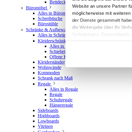
Bettdecken
Website an unsere Partner fü
Büromöbel
möglicherweise mit weiteren
Alles in Büromöbel
Schreibtische
der Dienste gesammelt haben. 
Bürostühle
die Weitergabe über Ihr Ver
Schränke & Aufbewahrung
Schöppingen, Deutschland), d
Alles in Schränke & Aufbewahrung
Kleiderschränke
Produktverbesserungen, Mark
Alles in Kleiderschränke
Schiebetürenschränke
Offene Kleiderschränke
Kleiderständer
Wohnwände
Kommoden
Schrank nach Maß
Regale
Alles in Regale
Regale
Schuhregale
Hängeregale
Sideboards
Highboards
Lowboards
Vitrinen