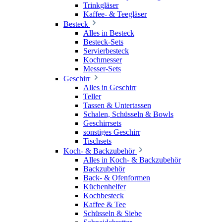
Trinkgläser
Kaffee- & Teegläser
Besteck
Alles in Besteck
Besteck-Sets
Servierbesteck
Kochmesser
Messer-Sets
Geschirr
Alles in Geschirr
Teller
Tassen & Untertassen
Schalen, Schüsseln & Bowls
Geschirrsets
sonstiges Geschirr
Tischsets
Koch- & Backzubehör
Alles in Koch- & Backzubehör
Backzubehör
Back- & Ofenformen
Küchenhelfer
Kochbesteck
Kaffee & Tee
Schüsseln & Siebe