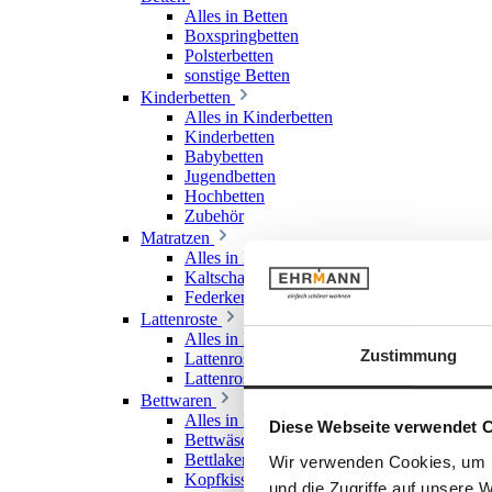
Alles in Betten
Boxspringbetten
Polsterbetten
sonstige Betten
Kinderbetten
Alles in Kinderbetten
Kinderbetten
Babybetten
Jugendbetten
Hochbetten
Zubehör
Matratzen
Alles in Matratzen
Kaltschaummatratzen
Federkernmatratzen
Lattenroste
Alles in Lattenroste
Zustimmung
Lattenroste starr
Lattenroste verstellbar
Bettwaren
Alles in Bettwaren
Diese Webseite verwendet 
Bettwäsche
Bettlaken & Spannlaken
Wir verwenden Cookies, um I
Kopfkissen
und die Zugriffe auf unsere 