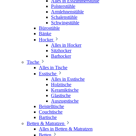
Alles in Esszimmerstühle
Polsterstühle
Armlehnenstühle
Schalenstühle
Schwingstühle
Bürostühle
Bänke
Hocker
Alles in Hocker
Sitzhocker
Barhocker
Tische
Alles in Tische
Esstische
Alles in Esstische
Holztische
Keramiktische
Glastische
Auszugstische
Beistelltische
Couchtische
Bartische
Betten & Matratzen
Alles in Betten & Matratzen
Betten