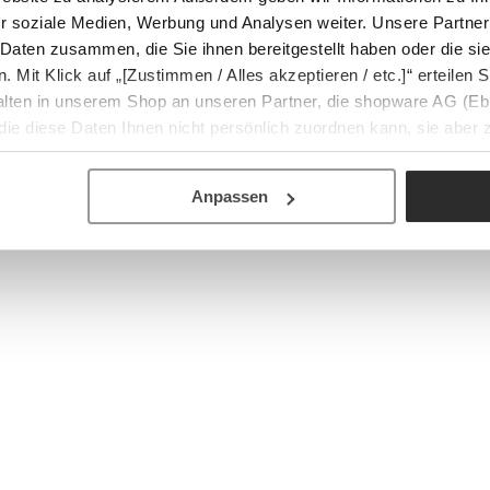
r soziale Medien, Werbung und Analysen weiter. Unsere Partner
 Daten zusammen, die Sie ihnen bereitgestellt haben oder die s
Mit Klick auf „[Zustimmen / Alles akzeptieren / etc.]“ erteilen Si
halten in unserem Shop an unseren Partner, die shopware AG (Eb
ie diese Daten Ihnen nicht persönlich zuordnen kann, sie aber
tverhaltensanalysen) verarbeiten darf.
Anpassen