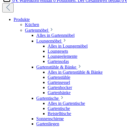
0 €
Warenkorb enthält 0 Positionen. Der Gesamtwert beträgt 0 €
Produkte
Küchen
Gartenmöbel
Alles in Gartenmöbel
Loungemöbel
Alles in Loungemöbel
Loungesets
Loungeelemente
Gartensofas
Gartenstühle & Bänke
Alles in Gartenstühle & Bänke
Gartenstühle
Gartensessel
Gartenhocker
Gartenbänke
Gartentische
Alles in Gartentische
Gartentische
Beistelltische
Sonnenschirme
Gartenliegen