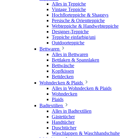
Alles in Teppiche
Vintage Teppiche
Hochflorteppiche & Shaggys
Persische & Orientteppiche
Webteppiche & Handwebteppiche
Designer-Teppiche
Teppiche einfarbig/uni
Outdoorteppiche
Bettwaren
Alles in Bettwaren
Bettlaken & Spannlaken
Bettwäsche
Kopfkissen
Bettdecken
Wohndecken & Plaids
Alles in Wohndecken & Plaids
Wohndecken
Plaids
Badtextilien
Alles in Badtextilien
Gästetücher
Handtücher
Duschtücher
Waschlappen & Waschhandschuhe