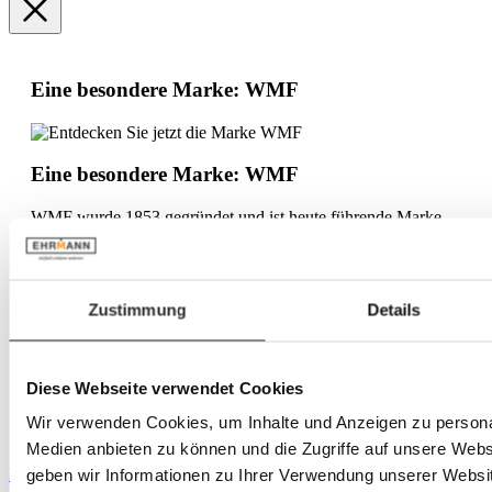
Eine besondere Marke: WMF
Eine besondere Marke: WMF
WMF wurde 1853 gegründet und ist heute führende Marke
für hochwertige Küchenutensilien und Haushaltswaren. Mit
einer breiten Produktpalette, die von Bestecken und Geschirr
bis hin zu Kaffeemaschinen und Kochgeschirr reicht, steht
WMF für Innovation, Qualität und Design. Die Marke
Zustimmung
Details
kombiniert modernste Technologien mit traditionellem
Handwerk und ist weltweit für ihre langlebigen, funktionalen
Produkten bekannt. Zudem setzt WMF auf Nachhaltigkeit
und verantwortungsvolle Produktionsmethoden.
Diese Webseite verwendet Cookies
Mehr über die Marke WMF
Wir verwenden Cookies, um Inhalte und Anzeigen zu personal
Mehr Produkte aus dieser Serie entdecken
Medien anbieten zu können und die Zugriffe auf unsere Web
Produktgalerie überspringen
geben wir Informationen zu Ihrer Verwendung unserer Websit