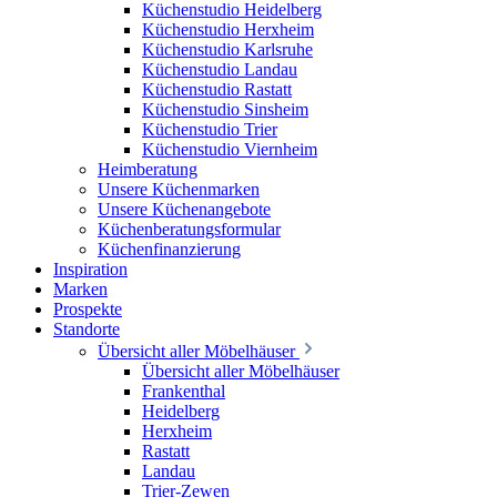
Küchenstudio Heidelberg
Küchenstudio Herxheim
Küchenstudio Karlsruhe
Küchenstudio Landau
Küchenstudio Rastatt
Küchenstudio Sinsheim
Küchenstudio Trier
Küchenstudio Viernheim
Heimberatung
Unsere Küchenmarken
Unsere Küchenangebote
Küchenberatungsformular
Küchenfinanzierung
Inspiration
Marken
Prospekte
Standorte
Übersicht aller Möbelhäuser
Übersicht aller Möbelhäuser
Frankenthal
Heidelberg
Herxheim
Rastatt
Landau
Trier-Zewen