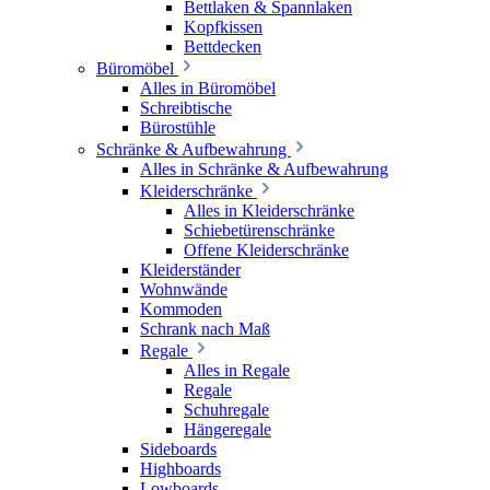
Bettlaken & Spannlaken
Kopfkissen
Bettdecken
Büromöbel
Alles in Büromöbel
Schreibtische
Bürostühle
Schränke & Aufbewahrung
Alles in Schränke & Aufbewahrung
Kleiderschränke
Alles in Kleiderschränke
Schiebetürenschränke
Offene Kleiderschränke
Kleiderständer
Wohnwände
Kommoden
Schrank nach Maß
Regale
Alles in Regale
Regale
Schuhregale
Hängeregale
Sideboards
Highboards
Lowboards