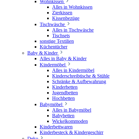
Wohnkissen
Alles in Wohnkissen
Zierkissen
Kissenbezüge
Tischwäsche
Alles in Tischwäsche
Tischsets
sonstige Textilien
Küchentücher
Baby & Kinder
Alles in Baby & Kinder
Kindermöbel
Alles in Kindermöbel
Kinderschreibtische & Stühle
Schränke & Aufbewahrung
Kinderbetten
Jugendbetten
Hochbetten
Babymöbel
Alles in Babymöbel
Babybetten
Wickelkommoden
Kinderbettwaren
Kinderbesteck & Kindergeschirr
Deko