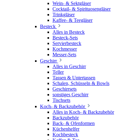
Wein- & Sektgläser
Cocktail- & Spirituosengläser
Trinkgläser
Kaffee- & Teegläser
Besteck
Alles in Besteck
Besteck-Sets
Servierbesteck
Kochmesser
Messer-Sets
Geschirr
Alles in Geschirr
Teller
Tassen & Untertassen
Schalen, Schüsseln & Bowls
Geschirrsets
sonstiges Geschirr
Tischsets
Koch- & Backzubehör
Alles in Koch- & Backzubehör
Backzubehör
Back- & Ofenformen
Küchenhelfer
Kochbesteck