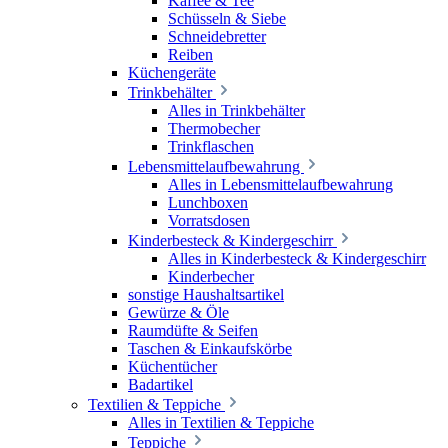
Kaffee & Tee
Schüsseln & Siebe
Schneidebretter
Reiben
Küchengeräte
Trinkbehälter
Alles in Trinkbehälter
Thermobecher
Trinkflaschen
Lebensmittelaufbewahrung
Alles in Lebensmittelaufbewahrung
Lunchboxen
Vorratsdosen
Kinderbesteck & Kindergeschirr
Alles in Kinderbesteck & Kindergeschirr
Kinderbecher
sonstige Haushaltsartikel
Gewürze & Öle
Raumdüfte & Seifen
Taschen & Einkaufskörbe
Küchentücher
Badartikel
Textilien & Teppiche
Alles in Textilien & Teppiche
Teppiche