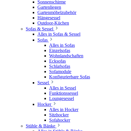
Sonnenschirme
Gartenliegen
Gartenmöbelzubehör
Hängesessel
Outdoor-Küchen
Sofas & Sessel
Alles in Sofas & Sessel
Sofas
Alles in Sofas
Einzelsofas
Wohnlandschaften
Ecksofas
Schlafsofas
Sofamodule
Konfigurierbare Sofas
Sessel
Alles in Sessel
Funktionssessel
Loungesessel
Hocker
Alles in Hocker
Sitzhocker
Sofahocker
Stühle & Bänke