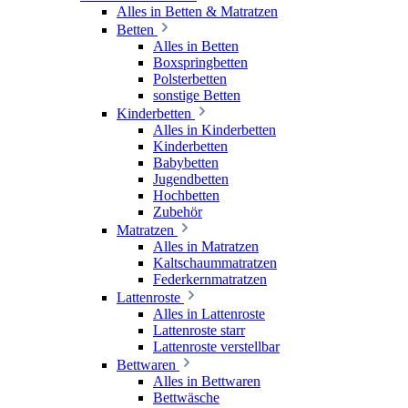
Alles in Betten & Matratzen
Betten
Alles in Betten
Boxspringbetten
Polsterbetten
sonstige Betten
Kinderbetten
Alles in Kinderbetten
Kinderbetten
Babybetten
Jugendbetten
Hochbetten
Zubehör
Matratzen
Alles in Matratzen
Kaltschaummatratzen
Federkernmatratzen
Lattenroste
Alles in Lattenroste
Lattenroste starr
Lattenroste verstellbar
Bettwaren
Alles in Bettwaren
Bettwäsche