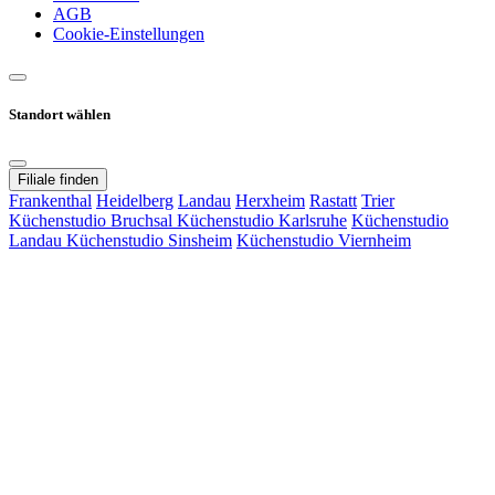
AGB
Cookie-Einstellungen
Standort wählen
Filiale finden
Frankenthal
Heidelberg
Landau
Herxheim
Rastatt
Trier
Küchenstudio Bruchsal
Küchenstudio Karlsruhe
Küchenstudio
Landau
Küchenstudio Sinsheim
Küchenstudio Viernheim