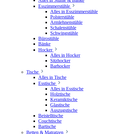
Alles in Stühle & Bänke
Esszimmerstühle
Alles in Esszimmerstühle
Polsterstühle
Armlehnenstühle
Schalenstühle
Schwingstühle
Bürostühle
Bänke
Hocker
Alles in Hocker
Sitzhocker
Barhocker
Tische
Alles in Tische
Esstische
Alles in Esstische
Holztische
Keramiktische
Glastische
Auszugstische
Beistelltische
Couchtische
Bartische
Betten & Matratzen