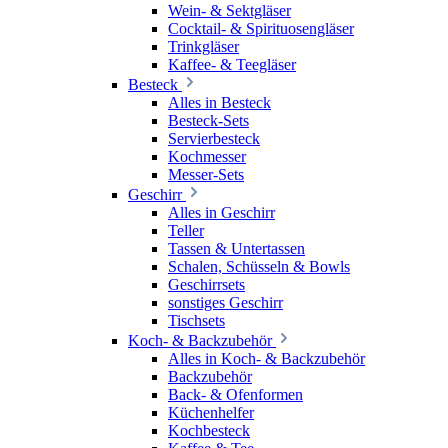
Wein- & Sektgläser
Cocktail- & Spirituosengläser
Trinkgläser
Kaffee- & Teegläser
Besteck
Alles in Besteck
Besteck-Sets
Servierbesteck
Kochmesser
Messer-Sets
Geschirr
Alles in Geschirr
Teller
Tassen & Untertassen
Schalen, Schüsseln & Bowls
Geschirrsets
sonstiges Geschirr
Tischsets
Koch- & Backzubehör
Alles in Koch- & Backzubehör
Backzubehör
Back- & Ofenformen
Küchenhelfer
Kochbesteck