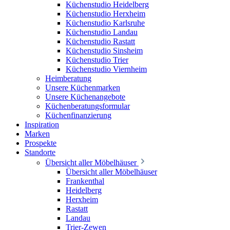
Küchenstudio Heidelberg
Küchenstudio Herxheim
Küchenstudio Karlsruhe
Küchenstudio Landau
Küchenstudio Rastatt
Küchenstudio Sinsheim
Küchenstudio Trier
Küchenstudio Viernheim
Heimberatung
Unsere Küchenmarken
Unsere Küchenangebote
Küchenberatungsformular
Küchenfinanzierung
Inspiration
Marken
Prospekte
Standorte
Übersicht aller Möbelhäuser
Übersicht aller Möbelhäuser
Frankenthal
Heidelberg
Herxheim
Rastatt
Landau
Trier-Zewen