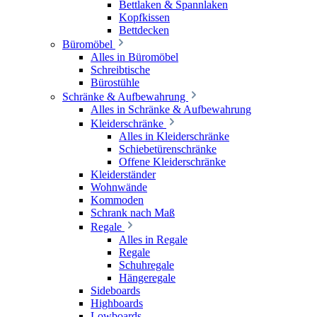
Bettlaken & Spannlaken
Kopfkissen
Bettdecken
Büromöbel
Alles in Büromöbel
Schreibtische
Bürostühle
Schränke & Aufbewahrung
Alles in Schränke & Aufbewahrung
Kleiderschränke
Alles in Kleiderschränke
Schiebetürenschränke
Offene Kleiderschränke
Kleiderständer
Wohnwände
Kommoden
Schrank nach Maß
Regale
Alles in Regale
Regale
Schuhregale
Hängeregale
Sideboards
Highboards
Lowboards