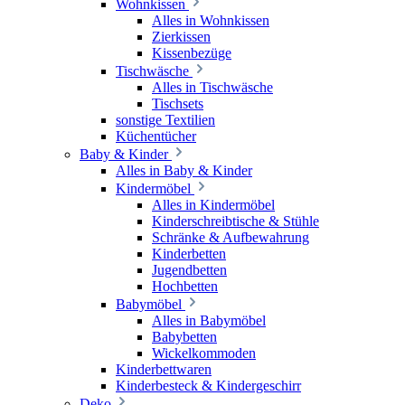
Wohnkissen
Alles in Wohnkissen
Zierkissen
Kissenbezüge
Tischwäsche
Alles in Tischwäsche
Tischsets
sonstige Textilien
Küchentücher
Baby & Kinder
Alles in Baby & Kinder
Kindermöbel
Alles in Kindermöbel
Kinderschreibtische & Stühle
Schränke & Aufbewahrung
Kinderbetten
Jugendbetten
Hochbetten
Babymöbel
Alles in Babymöbel
Babybetten
Wickelkommoden
Kinderbettwaren
Kinderbesteck & Kindergeschirr
Deko