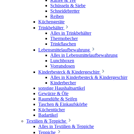
Kaffee & Tee
Schüsseln & Siebe
Schneidebretter
Reiben
Küchengeräte
Trinkbehälter
Alles in Trinkbehälter
Thermobecher
Trinkflaschen
Lebensmittelaufbewahrung
Alles in Lebensmittelaufbewahrung
Lunchboxen
Vorratsdosen
Kinderbesteck & Kindergeschirr
Alles in Kinderbesteck & Kindergeschirr
Kinderbecher
sonstige Haushaltsartikel
Gewürze & Öle
Raumdüfte & Seifen
Taschen & Einkaufskörbe
Küchentücher
Badartikel
Textilien & Teppiche
Alles in Textilien & Teppiche
Teppiche