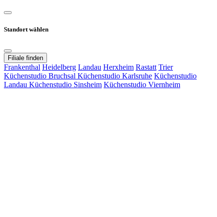
Standort wählen
Filiale finden
Frankenthal
Heidelberg
Landau
Herxheim
Rastatt
Trier
Küchenstudio Bruchsal
Küchenstudio Karlsruhe
Küchenstudio
Landau
Küchenstudio Sinsheim
Küchenstudio Viernheim