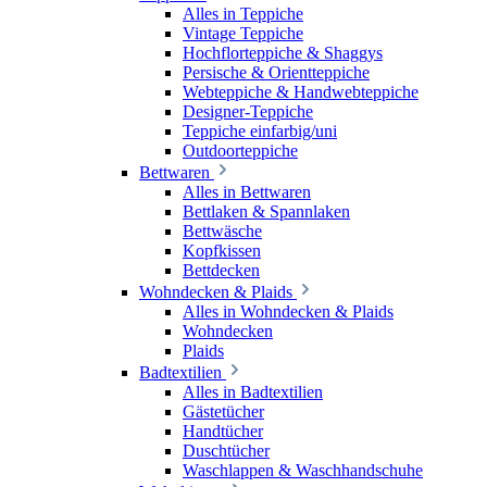
Alles in Teppiche
Vintage Teppiche
Hochflorteppiche & Shaggys
Persische & Orientteppiche
Webteppiche & Handwebteppiche
Designer-Teppiche
Teppiche einfarbig/uni
Outdoorteppiche
Bettwaren
Alles in Bettwaren
Bettlaken & Spannlaken
Bettwäsche
Kopfkissen
Bettdecken
Wohndecken & Plaids
Alles in Wohndecken & Plaids
Wohndecken
Plaids
Badtextilien
Alles in Badtextilien
Gästetücher
Handtücher
Duschtücher
Waschlappen & Waschhandschuhe