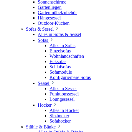
Sonnenschirme
Gartenliegen
Gartenmöbelzubehör
Hängesessel
Outdoor-Küchen
Sofas & Sessel
Alles in Sofas & Sessel
Sofas
Alles in Sofas
Einzelsofas
Wohnlandschaften
Ecksofas
Schlafsofas
Sofamodule
Konfigurierbare Sofas
Sessel
Alles in Sessel
Funktionssessel
Loungesessel
Hocker
Alles in Hocker
Sitzhocker
Sofahocker
Stühle & Bänke