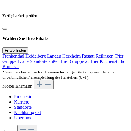
Verfügbarkeit prüfen
Wählen Sie Ihre Filiale
Filiale finden
Frankenthal
Heidelberg
Landau
Herxheim
Rastatt
Reilingen
Trier
Gruppe 1: alle Standorte außer Trier
Gruppe 2: Trier
Küchenstudio
Bruchsal
* Stattpreis bezieht sich auf unseren bisherigen Verkaufspreis oder eine
unverbindliche Preisempfehlung des Herstellers (UVP).
Möbel Ehrmann
Prospekte
Karriere
Standorte
Nachhaltigkeit
Über uns