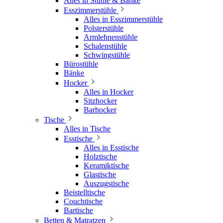
Alles in Stühle & Bänke
Esszimmerstühle
Alles in Esszimmerstühle
Polsterstühle
Armlehnenstühle
Schalenstühle
Schwingstühle
Bürostühle
Bänke
Hocker
Alles in Hocker
Sitzhocker
Barhocker
Tische
Alles in Tische
Esstische
Alles in Esstische
Holztische
Keramiktische
Glastische
Auszugstische
Beistelltische
Couchtische
Bartische
Betten & Matratzen