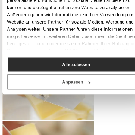
personalisieren, Funktionen für soziale Medien anbieten zu
können und die Zugriffe auf unsere Website zu analysieren.
Außerdem geben wir Informationen zu Ihrer Verwendung uns
Website an unsere Partner für soziale Medien, Werbung und
Analysen weiter. Unsere Partner führen diese Informationen
möglicherweise mit weiteren Daten zusammen, die Sie ihne
bereitgestellt haben oder die sie im Rahmen Ihrer Nutzung d
Dienste gesammelt haben. Mit Klick auf „[Zustimmen / Alles
akzeptieren / etc.]“ erteilen Sie Ihre Einwilligung auch in die
Alle zulassen
Weitergabe über Ihr Verhalten in unserem Shop an unseren
Partner, die shopware AG (Ebbinghoff 10, 48624 Schöppinge
Deutschland), die diese Daten Ihnen nicht persönlich zuordn
Anpassen
kann, sie aber zu eigenen Zwecken (z.B.
Produktverbesserungen, Marktverhaltensanalysen) verarbei
darf.