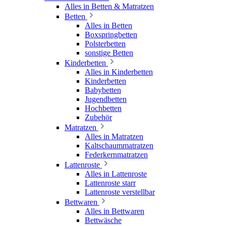
Alles in Betten & Matratzen
Betten
Alles in Betten
Boxspringbetten
Polsterbetten
sonstige Betten
Kinderbetten
Alles in Kinderbetten
Kinderbetten
Babybetten
Jugendbetten
Hochbetten
Zubehör
Matratzen
Alles in Matratzen
Kaltschaummatratzen
Federkernmatratzen
Lattenroste
Alles in Lattenroste
Lattenroste starr
Lattenroste verstellbar
Bettwaren
Alles in Bettwaren
Bettwäsche