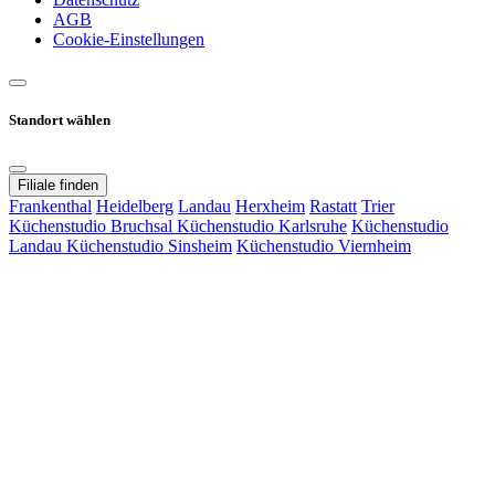
AGB
Cookie-Einstellungen
Standort wählen
Filiale finden
Frankenthal
Heidelberg
Landau
Herxheim
Rastatt
Trier
Küchenstudio Bruchsal
Küchenstudio Karlsruhe
Küchenstudio
Landau
Küchenstudio Sinsheim
Küchenstudio Viernheim