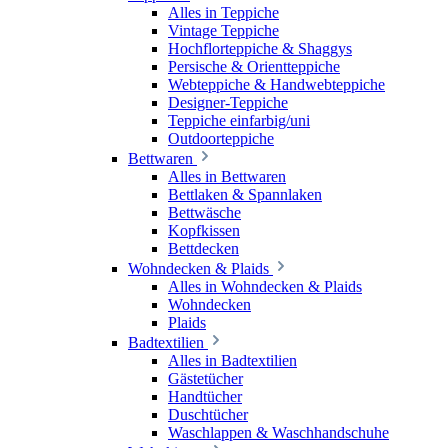
Alles in Teppiche
Vintage Teppiche
Hochflorteppiche & Shaggys
Persische & Orientteppiche
Webteppiche & Handwebteppiche
Designer-Teppiche
Teppiche einfarbig/uni
Outdoorteppiche
Bettwaren
Alles in Bettwaren
Bettlaken & Spannlaken
Bettwäsche
Kopfkissen
Bettdecken
Wohndecken & Plaids
Alles in Wohndecken & Plaids
Wohndecken
Plaids
Badtextilien
Alles in Badtextilien
Gästetücher
Handtücher
Duschtücher
Waschlappen & Waschhandschuhe