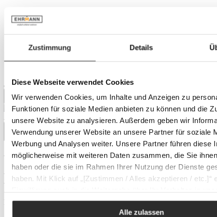
Zustimmung
Details
Ü
Diese Webseite verwendet Cookies
Wir verwenden Cookies, um Inhalte und Anzeigen zu persona
Funktionen für soziale Medien anbieten zu können und die Zug
Auf Lager
unsere Website zu analysieren. Außerdem geben wir Informat
Verwendung unserer Website an unsere Partner für soziale 
Werbung und Analysen weiter. Unsere Partner führen diese 
möglicherweise mit weiteren Daten zusammen, die Sie ihnen 
WMF Fleischmesser CLASSIC
haben oder die sie im Rahmen Ihrer Nutzung der Dienste g
LINE
haben. Mit Klick auf „[Zustimmen / Alles akzeptieren / etc.]“ e
Einwilligung auch in die Weitergabe über Ihr Verhalten in u
unseren Partner, die shopware AG (Ebbinghoff 10, 48624 Sc
Regulärer Preis:
Alle zulassen
Deutschland), die diese Daten Ihnen nicht persönlich zuordn