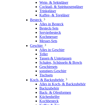
Wein- & Sektgläser
Cocktail- & Spirituosengläser
Trinkgläser
Kaffee- & Teegläser
Besteck
Alles in Besteck
Besteck-Sets
Servierbesteck
Kochmesser
Messer-Sets
Geschirr
Alles in Geschirr
Teller
Tassen & Untertassen
Schalen, Schüsseln & Bowls
Geschirrsets
sonstiges Geschirr
Tischsets
Koch- & Backzubehör
Alles in Koch- & Backzubehör
Backzubehör
Back- & Ofenformen
Küchenhelfer
Kochbesteck