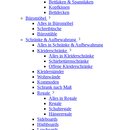
Bettlaken & Spannlaken
Kopfkissen
Bettdecken
Büromöbel
Alles in Büromöbel
Schreibtische
Bürostühle
Schränke & Aufbewahrung
Alles in Schränke & Aufbewahrung
Kleiderschränke
Alles in Kleiderschränke
Schiebetürenschränke
Offene Kleiderschränke
Kleiderständer
Wohnwände
Kommoden
Schrank nach Maß
Regale
Alles in Regale
Regale
Schuhregale
Hängeregale
Sideboards
Highboards
Lowboards