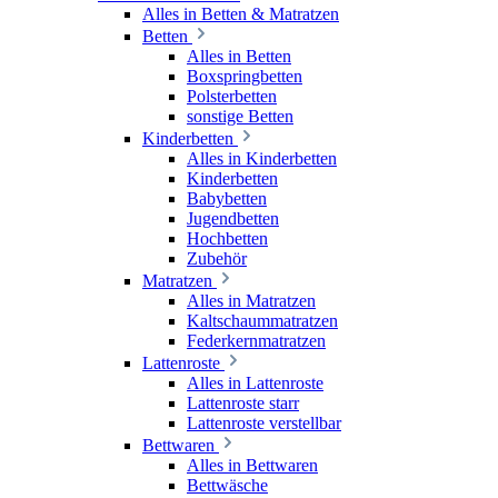
Alles in Betten & Matratzen
Betten
Alles in Betten
Boxspringbetten
Polsterbetten
sonstige Betten
Kinderbetten
Alles in Kinderbetten
Kinderbetten
Babybetten
Jugendbetten
Hochbetten
Zubehör
Matratzen
Alles in Matratzen
Kaltschaummatratzen
Federkernmatratzen
Lattenroste
Alles in Lattenroste
Lattenroste starr
Lattenroste verstellbar
Bettwaren
Alles in Bettwaren
Bettwäsche