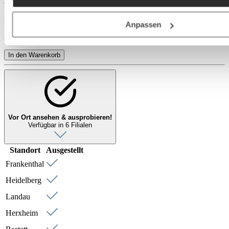
41,99 €
aber zu eigenen Zwecken (z.B. Produktverbesserungen,
Inkl. MwSt. zzgl.
Versandkosten
Marktverhaltensanalysen) verarbeiten darf.
Anpassen
Auf Lager - in 3-5 Werktagen bei Ihnen
In den Warenkorb
Vor Ort ansehen & ausprobieren!
Verfügbar in 6 Filialen
Standort
Ausgestellt
Frankenthal
Heidelberg
Landau
Herxheim