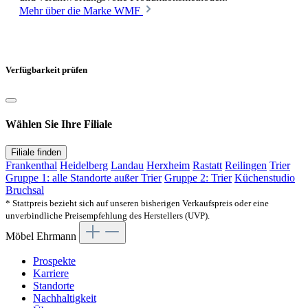
Mehr über die Marke WMF
Verfügbarkeit prüfen
Wählen Sie Ihre Filiale
Filiale finden
Frankenthal
Heidelberg
Landau
Herxheim
Rastatt
Reilingen
Trier
Gruppe 1: alle Standorte außer Trier
Gruppe 2: Trier
Küchenstudio
Bruchsal
* Stattpreis bezieht sich auf unseren bisherigen Verkaufspreis oder eine
unverbindliche Preisempfehlung des Herstellers (UVP).
Möbel Ehrmann
Prospekte
Karriere
Standorte
Nachhaltigkeit