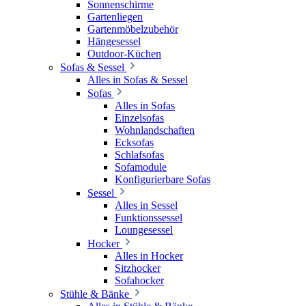
Sonnenschirme
Gartenliegen
Gartenmöbelzubehör
Hängesessel
Outdoor-Küchen
Sofas & Sessel
Alles in Sofas & Sessel
Sofas
Alles in Sofas
Einzelsofas
Wohnlandschaften
Ecksofas
Schlafsofas
Sofamodule
Konfigurierbare Sofas
Sessel
Alles in Sessel
Funktionssessel
Loungesessel
Hocker
Alles in Hocker
Sitzhocker
Sofahocker
Stühle & Bänke