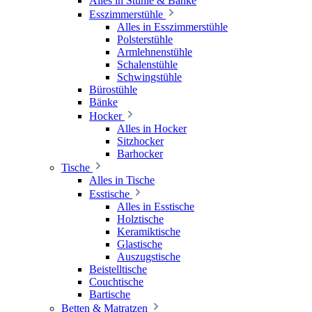
Alles in Stühle & Bänke
Esszimmerstühle
Alles in Esszimmerstühle
Polsterstühle
Armlehnenstühle
Schalenstühle
Schwingstühle
Bürostühle
Bänke
Hocker
Alles in Hocker
Sitzhocker
Barhocker
Tische
Alles in Tische
Esstische
Alles in Esstische
Holztische
Keramiktische
Glastische
Auszugstische
Beistelltische
Couchtische
Bartische
Betten & Matratzen