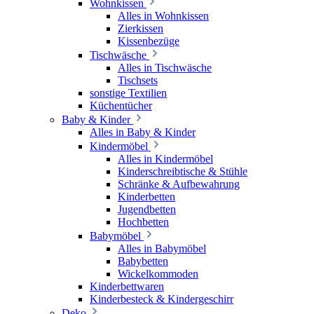
Wohnkissen
Alles in Wohnkissen
Zierkissen
Kissenbezüge
Tischwäsche
Alles in Tischwäsche
Tischsets
sonstige Textilien
Küchentücher
Baby & Kinder
Alles in Baby & Kinder
Kindermöbel
Alles in Kindermöbel
Kinderschreibtische & Stühle
Schränke & Aufbewahrung
Kinderbetten
Jugendbetten
Hochbetten
Babymöbel
Alles in Babymöbel
Babybetten
Wickelkommoden
Kinderbettwaren
Kinderbesteck & Kindergeschirr
Deko