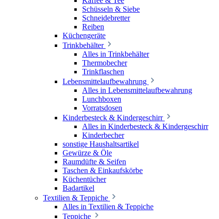
Kaffee & Tee
Schüsseln & Siebe
Schneidebretter
Reiben
Küchengeräte
Trinkbehälter
Alles in Trinkbehälter
Thermobecher
Trinkflaschen
Lebensmittelaufbewahrung
Alles in Lebensmittelaufbewahrung
Lunchboxen
Vorratsdosen
Kinderbesteck & Kindergeschirr
Alles in Kinderbesteck & Kindergeschirr
Kinderbecher
sonstige Haushaltsartikel
Gewürze & Öle
Raumdüfte & Seifen
Taschen & Einkaufskörbe
Küchentücher
Badartikel
Textilien & Teppiche
Alles in Textilien & Teppiche
Teppiche