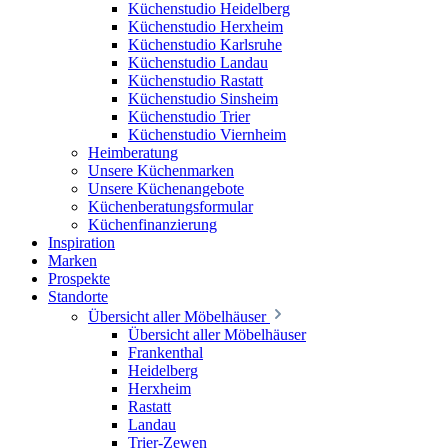
Küchenstudio Heidelberg
Küchenstudio Herxheim
Küchenstudio Karlsruhe
Küchenstudio Landau
Küchenstudio Rastatt
Küchenstudio Sinsheim
Küchenstudio Trier
Küchenstudio Viernheim
Heimberatung
Unsere Küchenmarken
Unsere Küchenangebote
Küchenberatungsformular
Küchenfinanzierung
Inspiration
Marken
Prospekte
Standorte
Übersicht aller Möbelhäuser
Übersicht aller Möbelhäuser
Frankenthal
Heidelberg
Herxheim
Rastatt
Landau
Trier-Zewen