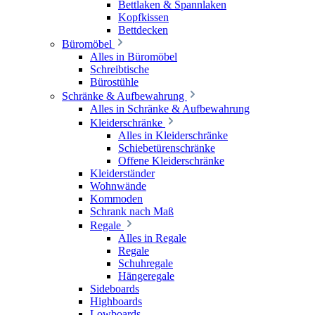
Bettlaken & Spannlaken
Kopfkissen
Bettdecken
Büromöbel
Alles in Büromöbel
Schreibtische
Bürostühle
Schränke & Aufbewahrung
Alles in Schränke & Aufbewahrung
Kleiderschränke
Alles in Kleiderschränke
Schiebetürenschränke
Offene Kleiderschränke
Kleiderständer
Wohnwände
Kommoden
Schrank nach Maß
Regale
Alles in Regale
Regale
Schuhregale
Hängeregale
Sideboards
Highboards
Lowboards