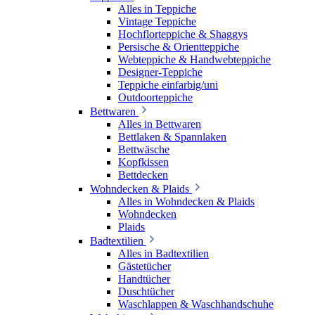
Alles in Teppiche
Vintage Teppiche
Hochflorteppiche & Shaggys
Persische & Orientteppiche
Webteppiche & Handwebteppiche
Designer-Teppiche
Teppiche einfarbig/uni
Outdoorteppiche
Bettwaren
Alles in Bettwaren
Bettlaken & Spannlaken
Bettwäsche
Kopfkissen
Bettdecken
Wohndecken & Plaids
Alles in Wohndecken & Plaids
Wohndecken
Plaids
Badtextilien
Alles in Badtextilien
Gästetücher
Handtücher
Duschtücher
Waschlappen & Waschhandschuhe