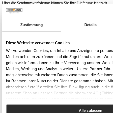
Über die Sendungsverfolgung können Sie Ihre Lieferung jederzeit
online verfolgen und bei Bedarf Zustelloptionen wie
Wunschzustelltag oder Lieferung an einen Nachbarn festlegen.
Versandkosten: 7,95 €
Zustimmung
Details
Diese Webseite verwendet Cookies
Eine besondere Marke: Trio
Wir verwenden Cookies, um Inhalte und Anzeigen zu personal
Medien anbieten zu können und die Zugriffe auf unsere Web
geben wir Informationen zu Ihrer Verwendung unserer Websit
Medien, Werbung und Analysen weiter. Unsere Partner führe
Eine besondere Marke: Trio
möglicherweise mit weiteren Daten zusammen, die Sie ihnen b
Die TRIO LIGHTING GROUP ist ein führendes
im Rahmen Ihrer Nutzung der Dienste gesammelt haben. Mit K
Unternehmen in der Beleuchtungsbranche mit über 30 Jahren
akzeptieren / etc.]“ erteilen Sie Ihre Einwilligung auch in die
Erfahrung. Seit der Gründung 1991 hat sich das Unternehmen
unserem Shop an unseren Partner, die shopware AG (Ebbing
von flämischen Kronleuchtern zu einem international
erfolgreichen Anbieter von dekorativer Innen- und
Deutschland), die diese Daten Ihnen nicht persönlich zuordn
Außenbeleuchtung entwickelt. Mit mehr als 3.750 Produkten
Zwecken (z.B. Produktverbesserungen, Marktverhaltensanaly
und über 500 Neuheiten pro Jahr setzt TRIO kontinuierlich
Alle zulassen
neue Maßstäbe in der Branche. Die Vision des Unternehmens