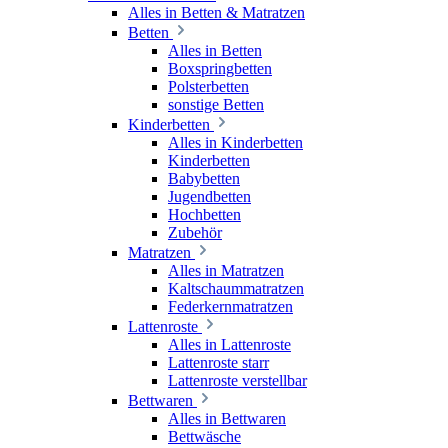
Alles in Betten & Matratzen
Betten
Alles in Betten
Boxspringbetten
Polsterbetten
sonstige Betten
Kinderbetten
Alles in Kinderbetten
Kinderbetten
Babybetten
Jugendbetten
Hochbetten
Zubehör
Matratzen
Alles in Matratzen
Kaltschaummatratzen
Federkernmatratzen
Lattenroste
Alles in Lattenroste
Lattenroste starr
Lattenroste verstellbar
Bettwaren
Alles in Bettwaren
Bettwäsche