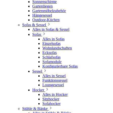
Sonnenschirme
Gartenliegen
Gartenmöbelzubehör
Hängesessel
Outdoor-Küchen
Sofas & Sessel
Alles in Sofas & Sessel
Sofas
Alles in Sofas
Einzelsofas
Wohnlandschaften
Ecksofas
Schlafsofas
Sofamodule
Konfigurierbare Sofas
Sessel
Alles in Sessel
Funktionssessel
Loungesessel
Hocker
Alles in Hocker
Sitzhocker
Sofahocker
Stühle & Bänke