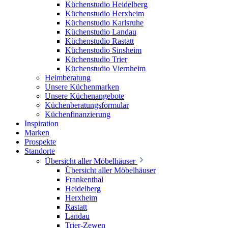
Küchenstudio Heidelberg
Küchenstudio Herxheim
Küchenstudio Karlsruhe
Küchenstudio Landau
Küchenstudio Rastatt
Küchenstudio Sinsheim
Küchenstudio Trier
Küchenstudio Viernheim
Heimberatung
Unsere Küchenmarken
Unsere Küchenangebote
Küchenberatungsformular
Küchenfinanzierung
Inspiration
Marken
Prospekte
Standorte
Übersicht aller Möbelhäuser
Übersicht aller Möbelhäuser
Frankenthal
Heidelberg
Herxheim
Rastatt
Landau
Trier-Zewen