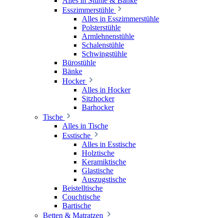
Alles in Stühle & Bänke
Esszimmerstühle
Alles in Esszimmerstühle
Polsterstühle
Armlehnenstühle
Schalenstühle
Schwingstühle
Bürostühle
Bänke
Hocker
Alles in Hocker
Sitzhocker
Barhocker
Tische
Alles in Tische
Esstische
Alles in Esstische
Holztische
Keramiktische
Glastische
Auszugstische
Beistelltische
Couchtische
Bartische
Betten & Matratzen