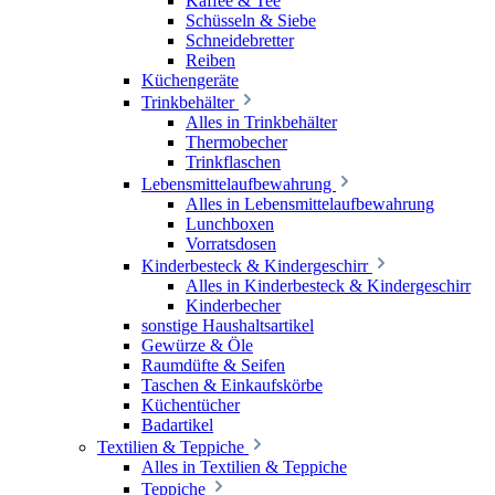
Kaffee & Tee
Schüsseln & Siebe
Schneidebretter
Reiben
Küchengeräte
Trinkbehälter
Alles in Trinkbehälter
Thermobecher
Trinkflaschen
Lebensmittelaufbewahrung
Alles in Lebensmittelaufbewahrung
Lunchboxen
Vorratsdosen
Kinderbesteck & Kindergeschirr
Alles in Kinderbesteck & Kindergeschirr
Kinderbecher
sonstige Haushaltsartikel
Gewürze & Öle
Raumdüfte & Seifen
Taschen & Einkaufskörbe
Küchentücher
Badartikel
Textilien & Teppiche
Alles in Textilien & Teppiche
Teppiche