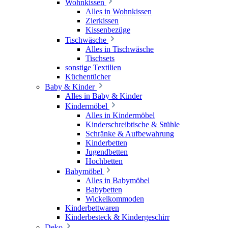
Wohnkissen
Alles in Wohnkissen
Zierkissen
Kissenbezüge
Tischwäsche
Alles in Tischwäsche
Tischsets
sonstige Textilien
Küchentücher
Baby & Kinder
Alles in Baby & Kinder
Kindermöbel
Alles in Kindermöbel
Kinderschreibtische & Stühle
Schränke & Aufbewahrung
Kinderbetten
Jugendbetten
Hochbetten
Babymöbel
Alles in Babymöbel
Babybetten
Wickelkommoden
Kinderbettwaren
Kinderbesteck & Kindergeschirr
Deko