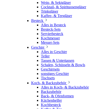
Wein- & Sektgläser
Cocktail- & Spirituosengläser
Trinkgläser
Kaffee- & Teegläser
Besteck
Alles in Besteck
Besteck-Sets
Servierbesteck
Kochmesser
Messer-Sets
Geschirr
Alles in Geschirr
Teller
Tassen & Untertassen
Schalen, Schüsseln & Bowls
Geschirrsets
sonstiges Geschirr
Tischsets
Koch- & Backzubehör
Alles in Koch- & Backzubehör
Backzubehör
Back- & Ofenformen
Küchenhelfer
Kochbesteck