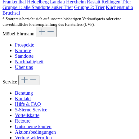
Frankenthal
Heidelberg
Landau
Herxheim
Rastatt
Reilingen
Trier
Gruppe 1: alle Standorte außer Trier
Gruppe 2: Trier
Küchenstudio
Bruchsal
* Stattpreis bezieht sich auf unseren bisherigen Verkaufspreis oder eine
unverbindliche Preisempfehlung des Herstellers (UVP).
Möbel Ehrmann
Prospekte
Karriere
Standorte
Nachhaltigkeit
Über uns
Service
Beratung
Kontakt
Hilfe & FAQ
5-Sterne Service
Vorteilskarte
Retoure
Gutscheine kaufen
Aktionsbedingungen
Vertrag widerrufen