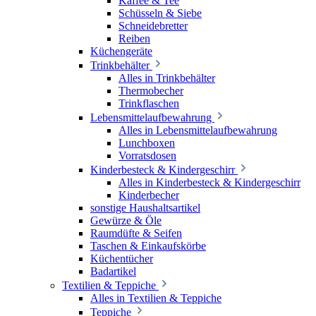
Kaffee & Tee
Schüsseln & Siebe
Schneidebretter
Reiben
Küchengeräte
Trinkbehälter
Alles in Trinkbehälter
Thermobecher
Trinkflaschen
Lebensmittelaufbewahrung
Alles in Lebensmittelaufbewahrung
Lunchboxen
Vorratsdosen
Kinderbesteck & Kindergeschirr
Alles in Kinderbesteck & Kindergeschirr
Kinderbecher
sonstige Haushaltsartikel
Gewürze & Öle
Raumdüfte & Seifen
Taschen & Einkaufskörbe
Küchentücher
Badartikel
Textilien & Teppiche
Alles in Textilien & Teppiche
Teppiche