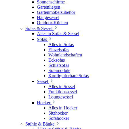
Sonnenschirme
Gartenliegen
Gartenmöbelzubehör
Hängesessel
Outdoor-Küchen
Sofas & Sessel
Alles in Sofas & Sessel
Sofas
Alles in Sofas
Einzelsofas
Wohnlandschaften
Ecksofas
Schlafsofas
Sofamodule
Konfigurierbare Sofas
Sessel
Alles in Sessel
Funktionssessel
Loungesessel
Hocker
Alles in Hocker
Sitzhocker
Sofahocker
Stühle & Bänke