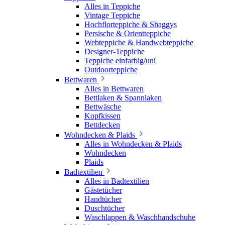
Alles in Teppiche
Vintage Teppiche
Hochflorteppiche & Shaggys
Persische & Orientteppiche
Webteppiche & Handwebteppiche
Designer-Teppiche
Teppiche einfarbig/uni
Outdoorteppiche
Bettwaren
Alles in Bettwaren
Bettlaken & Spannlaken
Bettwäsche
Kopfkissen
Bettdecken
Wohndecken & Plaids
Alles in Wohndecken & Plaids
Wohndecken
Plaids
Badtextilien
Alles in Badtextilien
Gästetücher
Handtücher
Duschtücher
Waschlappen & Waschhandschuhe