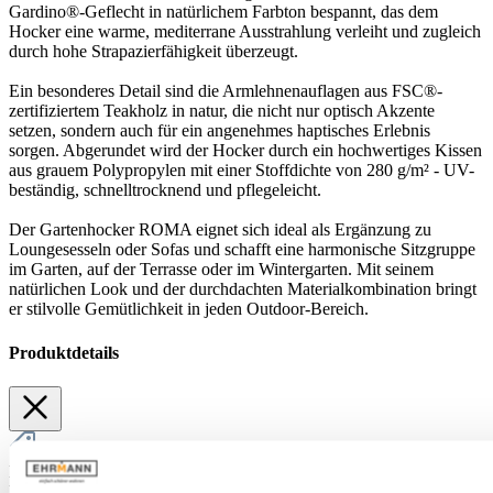
Gardino®-Geflecht in natürlichem Farbton bespannt, das dem
Hocker eine warme, mediterrane Ausstrahlung verleiht und zugleich
durch hohe Strapazierfähigkeit überzeugt.
Ein besonderes Detail sind die Armlehnenauflagen aus FSC®-
zertifiziertem Teakholz in natur, die nicht nur optisch Akzente
setzen, sondern auch für ein angenehmes haptisches Erlebnis
sorgen. Abgerundet wird der Hocker durch ein hochwertiges Kissen
aus grauem Polypropylen mit einer Stoffdichte von 280 g/m² - UV-
beständig, schnelltrocknend und pflegeleicht.
Der Gartenhocker ROMA eignet sich ideal als Ergänzung zu
Loungesesseln oder Sofas und schafft eine harmonische Sitzgruppe
im Garten, auf der Terrasse oder im Wintergarten. Mit seinem
natürlichen Look und der durchdachten Materialkombination bringt
er stilvolle Gemütlichkeit in jeden Outdoor-Bereich.
Produktdetails
Abmessung
Breite:
52 cm
Höhe:
43 cm