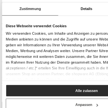
Tiefe:
65 cm
Zustimmung
Details
Eigenschaften
Farbton:
grau
Farbe:
anthrazit
Outdoor:
ja
Diese Webseite verwendet Cookies
Material & Pflege
Wir verwenden Cookies, um Inhalte und Anzeigen zu personal
Gestell:
Aluminium schwarz
Medien anbieten zu können und die Zugriffe auf unsere Web
Material:
Gardino®-Geflecht
Produktnummer:
0672001404
geben wir Informationen zu Ihrer Verwendung unserer Websit
Medien, Werbung und Analysen weiter. Unsere Partner führe
Versand
möglicherweise mit weiteren Daten zusammen, die Sie ihnen b
Große und sperrige Pakete versenden wir als Sperrgut mit DHL.
im Rahmen Ihrer Nutzung der Dienste gesammelt haben. Mit K
Sobald die Ware unser Lager verlässt, erhalten Sie eine
akzeptieren / etc.]“ erteilen Sie Ihre Einwilligung auch in die
Versandbestätigung per E-Mail inklusive Sendungsverfolgung.
unserem Shop an unseren Partner, die shopware AG (Ebbing
Über die Sendungsverfolgung können Sie Ihre Lieferung jederzeit
Deutschland), die diese Daten Ihnen nicht persönlich zuordn
online verfolgen und bei Bedarf Zustelloptionen wie
Zwecken (z.B. Produktverbesserungen, Marktverhaltensanaly
Wunschzustelltag oder Lieferung an einen Nachbarn festlegen.
Alle zulassen
Versandkosten: 19,95 €
Anpassen