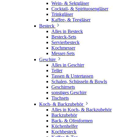
Wein- & Sektgläser
Cocktail- & Spirituosengläser
Trinkgläser
Kaffee- & Teegläser
Besteck
Alles in Besteck
Besteck-Sets
Servierbesteck
Kochmesser
Messer-Sets
Geschirr
Alles in Geschirr
Teller
Tassen & Untertassen
Schalen, Schüsseln & Bowls
Geschirrsets
sonstiges Geschirr
Tischsets
Koch- & Backzubehör
Alles in Koch- & Backzubehör
Backzubehör
Back- & Ofenformen
Küchenhelfer
Kochbesteck