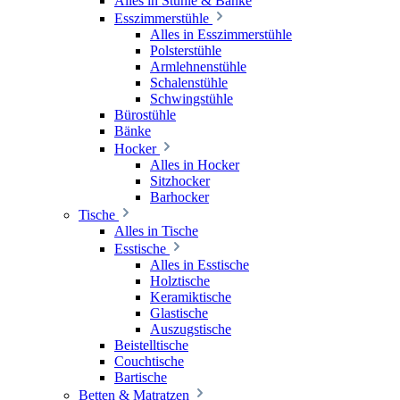
Alles in Stühle & Bänke
Esszimmerstühle
Alles in Esszimmerstühle
Polsterstühle
Armlehnenstühle
Schalenstühle
Schwingstühle
Bürostühle
Bänke
Hocker
Alles in Hocker
Sitzhocker
Barhocker
Tische
Alles in Tische
Esstische
Alles in Esstische
Holztische
Keramiktische
Glastische
Auszugstische
Beistelltische
Couchtische
Bartische
Betten & Matratzen