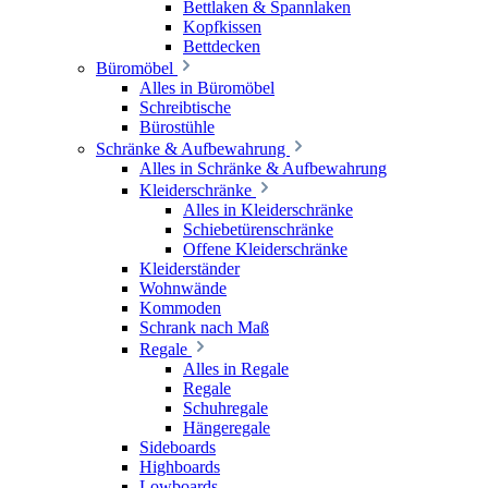
Bettlaken & Spannlaken
Kopfkissen
Bettdecken
Büromöbel
Alles in Büromöbel
Schreibtische
Bürostühle
Schränke & Aufbewahrung
Alles in Schränke & Aufbewahrung
Kleiderschränke
Alles in Kleiderschränke
Schiebetürenschränke
Offene Kleiderschränke
Kleiderständer
Wohnwände
Kommoden
Schrank nach Maß
Regale
Alles in Regale
Regale
Schuhregale
Hängeregale
Sideboards
Highboards
Lowboards