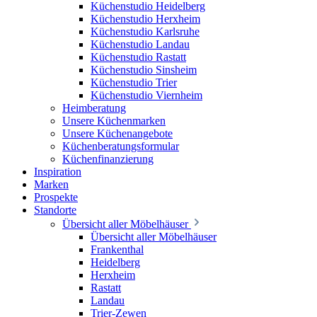
Küchenstudio Heidelberg
Küchenstudio Herxheim
Küchenstudio Karlsruhe
Küchenstudio Landau
Küchenstudio Rastatt
Küchenstudio Sinsheim
Küchenstudio Trier
Küchenstudio Viernheim
Heimberatung
Unsere Küchenmarken
Unsere Küchenangebote
Küchenberatungsformular
Küchenfinanzierung
Inspiration
Marken
Prospekte
Standorte
Übersicht aller Möbelhäuser
Übersicht aller Möbelhäuser
Frankenthal
Heidelberg
Herxheim
Rastatt
Landau
Trier-Zewen