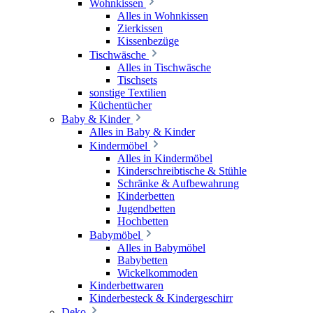
Wohnkissen
Alles in Wohnkissen
Zierkissen
Kissenbezüge
Tischwäsche
Alles in Tischwäsche
Tischsets
sonstige Textilien
Küchentücher
Baby & Kinder
Alles in Baby & Kinder
Kindermöbel
Alles in Kindermöbel
Kinderschreibtische & Stühle
Schränke & Aufbewahrung
Kinderbetten
Jugendbetten
Hochbetten
Babymöbel
Alles in Babymöbel
Babybetten
Wickelkommoden
Kinderbettwaren
Kinderbesteck & Kindergeschirr
Deko