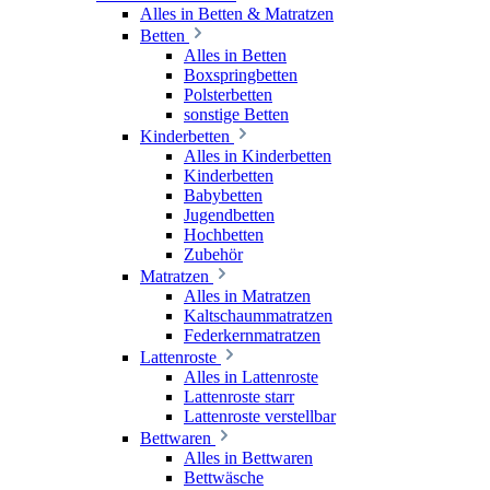
Alles in Betten & Matratzen
Betten
Alles in Betten
Boxspringbetten
Polsterbetten
sonstige Betten
Kinderbetten
Alles in Kinderbetten
Kinderbetten
Babybetten
Jugendbetten
Hochbetten
Zubehör
Matratzen
Alles in Matratzen
Kaltschaummatratzen
Federkernmatratzen
Lattenroste
Alles in Lattenroste
Lattenroste starr
Lattenroste verstellbar
Bettwaren
Alles in Bettwaren
Bettwäsche