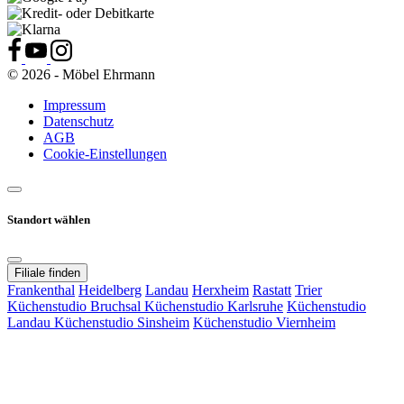
© 2026 - Möbel Ehrmann
Impressum
Datenschutz
AGB
Cookie-Einstellungen
Standort wählen
Filiale finden
Frankenthal
Heidelberg
Landau
Herxheim
Rastatt
Trier
Küchenstudio Bruchsal
Küchenstudio Karlsruhe
Küchenstudio
Landau
Küchenstudio Sinsheim
Küchenstudio Viernheim