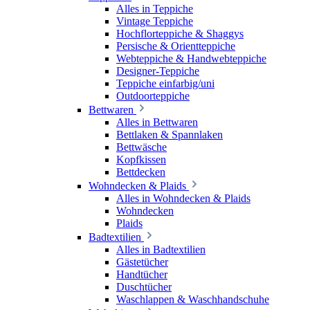
Alles in Teppiche
Vintage Teppiche
Hochflorteppiche & Shaggys
Persische & Orientteppiche
Webteppiche & Handwebteppiche
Designer-Teppiche
Teppiche einfarbig/uni
Outdoorteppiche
Bettwaren
Alles in Bettwaren
Bettlaken & Spannlaken
Bettwäsche
Kopfkissen
Bettdecken
Wohndecken & Plaids
Alles in Wohndecken & Plaids
Wohndecken
Plaids
Badtextilien
Alles in Badtextilien
Gästetücher
Handtücher
Duschtücher
Waschlappen & Waschhandschuhe