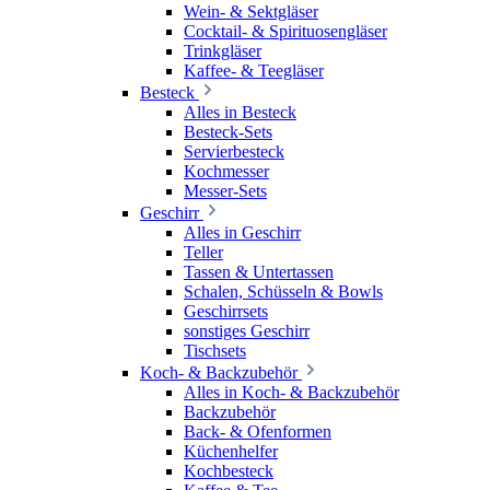
Wein- & Sektgläser
Cocktail- & Spirituosengläser
Trinkgläser
Kaffee- & Teegläser
Besteck
Alles in Besteck
Besteck-Sets
Servierbesteck
Kochmesser
Messer-Sets
Geschirr
Alles in Geschirr
Teller
Tassen & Untertassen
Schalen, Schüsseln & Bowls
Geschirrsets
sonstiges Geschirr
Tischsets
Koch- & Backzubehör
Alles in Koch- & Backzubehör
Backzubehör
Back- & Ofenformen
Küchenhelfer
Kochbesteck