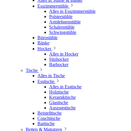
Alles in Stühle & Bänke
Esszimmerstühle
Alles in Esszimmerstühle
Polsterstühle
Armlehnenstühle
Schalenstühle
Schwingstühle
Bürostühle
Bänke
Hocker
Alles in Hocker
Sitzhocker
Barhocker
Tische
Alles in Tische
Esstische
Alles in Esstische
Holztische
Keramiktische
Glastische
Auszugstische
Beistelltische
Couchtische
Bartische
Betten & Matratzen