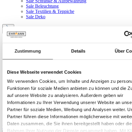
Sale Schränke & Aufbewahrung
Sale Beleuchtung
Sale Textilien & Teppiche
Sale Deko
Menü
Zustimmung
Details
Über Co
Ihr Konto
Service
Diese Webseite verwendet Cookies
Produkte
Wir verwenden Cookies, um Inhalte und Anzeigen zu persona
Funktionen für soziale Medien anbieten zu können und die Zu
Textilien & Teppiche
auf unsere Website zu analysieren. Außerdem geben wir
Wohndecken & Plaids
Informationen zu Ihrer Verwendung unserer Website an unse
Partner für soziale Medien, Werbung und Analysen weiter. U
Plaids
Partner führen diese Informationen möglicherweise mit weite
Daten zusammen, die Sie ihnen bereitgestellt haben oder die
Bildergalerie überspringen
Rahmen Ihrer Nutzung der Dienste gesammelt haben. Mit Kli