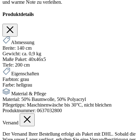
und warme Note zu verleihen.
Produktdetails
Abmessung
Breite:
140 cm
Gewicht:
ca. 0,9 kg
Maße Paket:
40x46x5
Tiefe:
200 cm
Eigenschaften
Farbton:
grau
Farbe:
hellgrau
Material & Pflege
Material:
50% Baumwolle, 50% Polyacryl
Pflegetipps:
Maschinenwäsche bis 30°C, nicht bleichen
Produktnummer:
0637032800
Versand
Der Versand Ihrer Bestellung erfolgt als Paket mit DHL. Sobald die
Ware unser Lager verlässt, erhalten Sie eine Versandbestätigung per