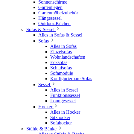
Sonnenschirme
Gartenliegen
Gartenmöbelzubehör
Hängesessel
Outdoor-Küchen
Sofas & Sessel
Alles in Sofas & Sessel
Sofas
Alles in Sofas
Einzelsofas
Wohnlandschaften
Ecksofas
Schlafsofas
Sofamodule
Konfigurierbare Sofas
Sessel
Alles in Sessel
Funktionssessel
Loungesessel
Hocker
Alles in Hocker
Sitzhocker
Sofahocker
Stühle & Bänke