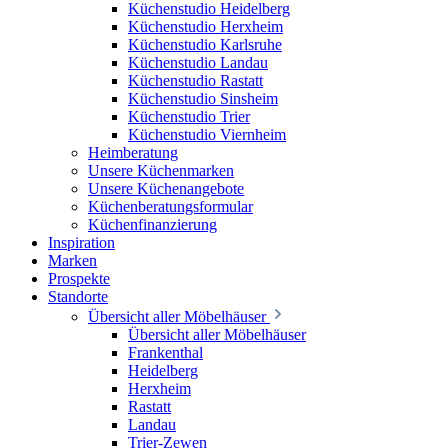
Küchenstudio Heidelberg
Küchenstudio Herxheim
Küchenstudio Karlsruhe
Küchenstudio Landau
Küchenstudio Rastatt
Küchenstudio Sinsheim
Küchenstudio Trier
Küchenstudio Viernheim
Heimberatung
Unsere Küchenmarken
Unsere Küchenangebote
Küchenberatungsformular
Küchenfinanzierung
Inspiration
Marken
Prospekte
Standorte
Übersicht aller Möbelhäuser
Übersicht aller Möbelhäuser
Frankenthal
Heidelberg
Herxheim
Rastatt
Landau
Trier-Zewen