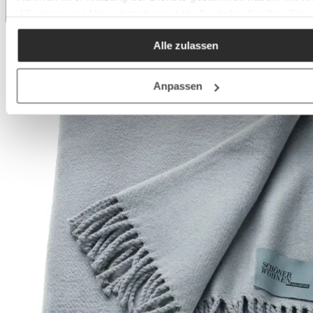
„[Zustimmen / Alles akzeptieren / etc.]“ erteilen Sie Ihre Einw
auch in die Weitergabe über Ihr Verhalten in unserem Shop a
Alle zulassen
unseren Partner, die shopware AG (Ebbinghoff 10, 48624
Schöppingen, Deutschland), die diese Daten Ihnen nicht pers
zuordnen kann, sie aber zu eigenen Zwecken (z.B.
Anpassen
Produktverbesserungen, Marktverhaltensanalysen) verarbeit