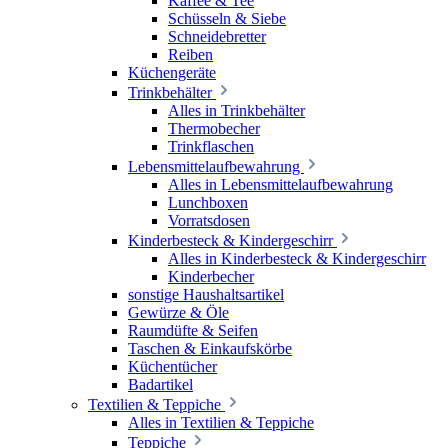
Kaffee & Tee
Schüsseln & Siebe
Schneidebretter
Reiben
Küchengeräte
Trinkbehälter
Alles in Trinkbehälter
Thermobecher
Trinkflaschen
Lebensmittelaufbewahrung
Alles in Lebensmittelaufbewahrung
Lunchboxen
Vorratsdosen
Kinderbesteck & Kindergeschirr
Alles in Kinderbesteck & Kindergeschirr
Kinderbecher
sonstige Haushaltsartikel
Gewürze & Öle
Raumdüfte & Seifen
Taschen & Einkaufskörbe
Küchentücher
Badartikel
Textilien & Teppiche
Alles in Textilien & Teppiche
Teppiche