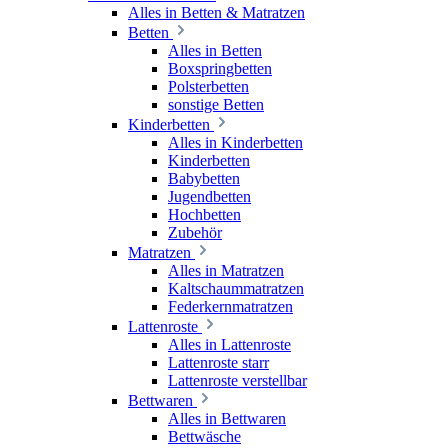
Alles in Betten & Matratzen
Betten
Alles in Betten
Boxspringbetten
Polsterbetten
sonstige Betten
Kinderbetten
Alles in Kinderbetten
Kinderbetten
Babybetten
Jugendbetten
Hochbetten
Zubehör
Matratzen
Alles in Matratzen
Kaltschaummatratzen
Federkernmatratzen
Lattenroste
Alles in Lattenroste
Lattenroste starr
Lattenroste verstellbar
Bettwaren
Alles in Bettwaren
Bettwäsche