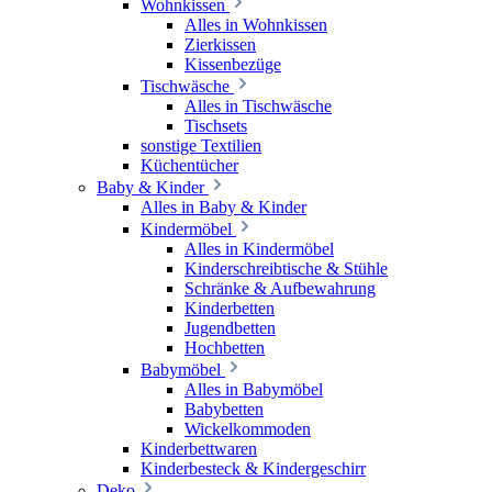
Wohnkissen
Alles in Wohnkissen
Zierkissen
Kissenbezüge
Tischwäsche
Alles in Tischwäsche
Tischsets
sonstige Textilien
Küchentücher
Baby & Kinder
Alles in Baby & Kinder
Kindermöbel
Alles in Kindermöbel
Kinderschreibtische & Stühle
Schränke & Aufbewahrung
Kinderbetten
Jugendbetten
Hochbetten
Babymöbel
Alles in Babymöbel
Babybetten
Wickelkommoden
Kinderbettwaren
Kinderbesteck & Kindergeschirr
Deko