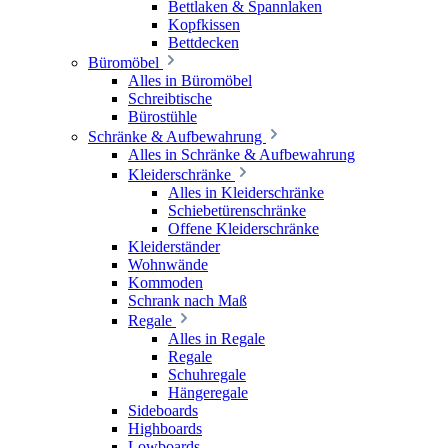
Bettlaken & Spannlaken
Kopfkissen
Bettdecken
Büromöbel
Alles in Büromöbel
Schreibtische
Bürostühle
Schränke & Aufbewahrung
Alles in Schränke & Aufbewahrung
Kleiderschränke
Alles in Kleiderschränke
Schiebetürenschränke
Offene Kleiderschränke
Kleiderständer
Wohnwände
Kommoden
Schrank nach Maß
Regale
Alles in Regale
Regale
Schuhregale
Hängeregale
Sideboards
Highboards
Lowboards