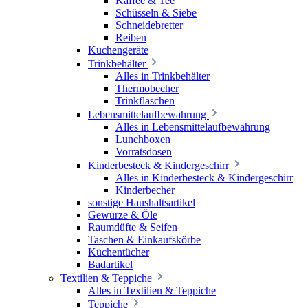
Kaffee & Tee
Schüsseln & Siebe
Schneidebretter
Reiben
Küchengeräte
Trinkbehälter
Alles in Trinkbehälter
Thermobecher
Trinkflaschen
Lebensmittelaufbewahrung
Alles in Lebensmittelaufbewahrung
Lunchboxen
Vorratsdosen
Kinderbesteck & Kindergeschirr
Alles in Kinderbesteck & Kindergeschirr
Kinderbecher
sonstige Haushaltsartikel
Gewürze & Öle
Raumdüfte & Seifen
Taschen & Einkaufskörbe
Küchentücher
Badartikel
Textilien & Teppiche
Alles in Textilien & Teppiche
Teppiche