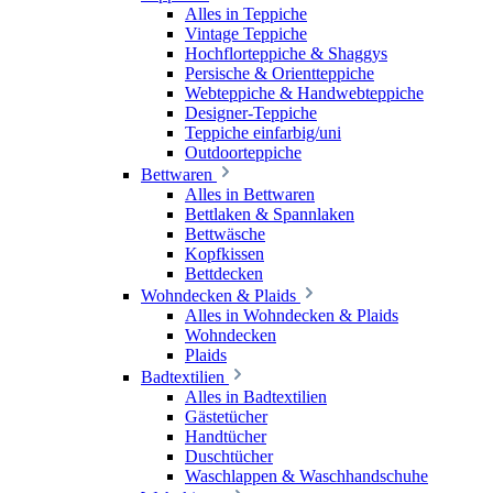
Alles in Teppiche
Vintage Teppiche
Hochflorteppiche & Shaggys
Persische & Orientteppiche
Webteppiche & Handwebteppiche
Designer-Teppiche
Teppiche einfarbig/uni
Outdoorteppiche
Bettwaren
Alles in Bettwaren
Bettlaken & Spannlaken
Bettwäsche
Kopfkissen
Bettdecken
Wohndecken & Plaids
Alles in Wohndecken & Plaids
Wohndecken
Plaids
Badtextilien
Alles in Badtextilien
Gästetücher
Handtücher
Duschtücher
Waschlappen & Waschhandschuhe