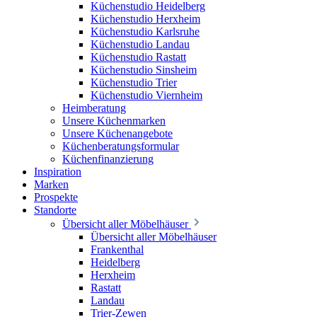
Küchenstudio Heidelberg
Küchenstudio Herxheim
Küchenstudio Karlsruhe
Küchenstudio Landau
Küchenstudio Rastatt
Küchenstudio Sinsheim
Küchenstudio Trier
Küchenstudio Viernheim
Heimberatung
Unsere Küchenmarken
Unsere Küchenangebote
Küchenberatungsformular
Küchenfinanzierung
Inspiration
Marken
Prospekte
Standorte
Übersicht aller Möbelhäuser
Übersicht aller Möbelhäuser
Frankenthal
Heidelberg
Herxheim
Rastatt
Landau
Trier-Zewen