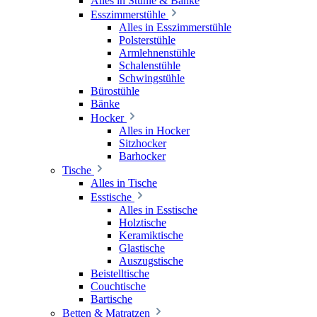
Alles in Stühle & Bänke
Esszimmerstühle
Alles in Esszimmerstühle
Polsterstühle
Armlehnenstühle
Schalenstühle
Schwingstühle
Bürostühle
Bänke
Hocker
Alles in Hocker
Sitzhocker
Barhocker
Tische
Alles in Tische
Esstische
Alles in Esstische
Holztische
Keramiktische
Glastische
Auszugstische
Beistelltische
Couchtische
Bartische
Betten & Matratzen