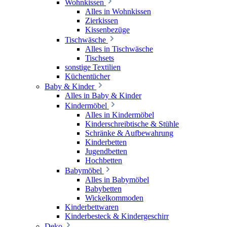
Wohnkissen
Alles in Wohnkissen
Zierkissen
Kissenbezüge
Tischwäsche
Alles in Tischwäsche
Tischsets
sonstige Textilien
Küchentücher
Baby & Kinder
Alles in Baby & Kinder
Kindermöbel
Alles in Kindermöbel
Kinderschreibtische & Stühle
Schränke & Aufbewahrung
Kinderbetten
Jugendbetten
Hochbetten
Babymöbel
Alles in Babymöbel
Babybetten
Wickelkommoden
Kinderbettwaren
Kinderbesteck & Kindergeschirr
Deko