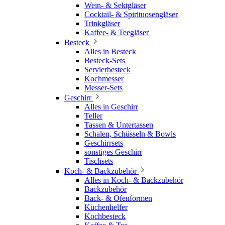
Wein- & Sektgläser
Cocktail- & Spirituosengläser
Trinkgläser
Kaffee- & Teegläser
Besteck
Alles in Besteck
Besteck-Sets
Servierbesteck
Kochmesser
Messer-Sets
Geschirr
Alles in Geschirr
Teller
Tassen & Untertassen
Schalen, Schüsseln & Bowls
Geschirrsets
sonstiges Geschirr
Tischsets
Koch- & Backzubehör
Alles in Koch- & Backzubehör
Backzubehör
Back- & Ofenformen
Küchenhelfer
Kochbesteck