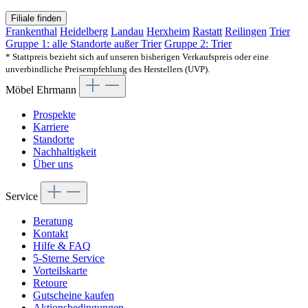
Filiale finden
Frankenthal
Heidelberg
Landau
Herxheim
Rastatt
Reilingen
Trier
Gruppe 1: alle Standorte außer Trier
Gruppe 2: Trier
* Stattpreis bezieht sich auf unseren bisherigen Verkaufspreis oder eine
unverbindliche Preisempfehlung des Herstellers (UVP).
Möbel Ehrmann
Prospekte
Karriere
Standorte
Nachhaltigkeit
Über uns
Service
Beratung
Kontakt
Hilfe & FAQ
5-Sterne Service
Vorteilskarte
Retoure
Gutscheine kaufen
Aktionsbedingungen