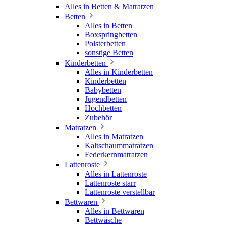
Alles in Betten & Matratzen
Betten
Alles in Betten
Boxspringbetten
Polsterbetten
sonstige Betten
Kinderbetten
Alles in Kinderbetten
Kinderbetten
Babybetten
Jugendbetten
Hochbetten
Zubehör
Matratzen
Alles in Matratzen
Kaltschaummatratzen
Federkernmatratzen
Lattenroste
Alles in Lattenroste
Lattenroste starr
Lattenroste verstellbar
Bettwaren
Alles in Bettwaren
Bettwäsche