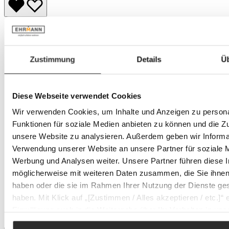
Zustimmung
Details
Ü
Diese Webseite verwendet Cookies
Wir verwenden Cookies, um Inhalte und Anzeigen zu persona
Funktionen für soziale Medien anbieten zu können und die Zug
unsere Website zu analysieren. Außerdem geben wir Informat
Verwendung unserer Website an unsere Partner für soziale 
Werbung und Analysen weiter. Unsere Partner führen diese 
möglicherweise mit weiteren Daten zusammen, die Sie ihnen 
haben oder die sie im Rahmen Ihrer Nutzung der Dienste g
haben. Mit Klick auf „[Zustimmen / Alles akzeptieren / etc.]“ e
Einwilligung auch in die Weitergabe über Ihr Verhalten in u
unseren Partner, die shopware AG (Ebbinghoff 10, 48624 Sc