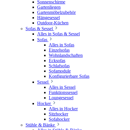
Sonnenschirme
Gartenliegen
Gartenmöbelzubehör
Hängesessel
Outdoor-Küchen
Sofas & Sessel
Alles in Sofas & Sessel
Sofas
Alles in Sofas
Einzelsofas
Wohnlandschaften
Ecksofas
Schlafsofas
Sofamodule
Konfigurierbare Sofas
Sessel
Alles in Sessel
Funktionssessel
Loungesessel
Hocker
Alles in Hocker
Sitzhocker
Sofahocker
Stühle & Bänke