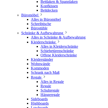
Bettlaken & Spannlaken
Kopfkissen
Bettdecken
Büromöbel
Alles in Büromöbel
Schreibtische
Bürostühle
Schränke & Aufbewahrung
Alles in Schränke & Aufbewahrung
Kleiderschränke
Alles in Kleiderschränke
Schiebetürenschränke
Offene Kleiderschränke
Kleiderständer
Wohnwände
Kommoden
Schrank nach Maß
Regale
Alles in Regale
Regale
Schuhregale
Hängeregale
Sideboards
Highboards
Lowboards