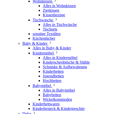
Wohnkissen
Alles in Wohnkissen
Zierkissen
Kissenbezüge
Tischwäsche
Alles in Tischwäsche
Tischsets
sonstige Textilien
Küchentücher
Baby & Kinder
Alles in Baby & Kinder
Kindermöbel
Alles in Kindermöbel
Kinderschreibtische & Stühle
Schränke & Aufbewahrung
Kinderbetten
Jugendbetten
Hochbetten
Babymöbel
Alles in Babymöbel
Babybetten
Wickelkommoden
Kinderbettwaren
Kinderbesteck & Kindergeschirr
Deko