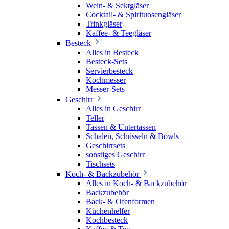
Wein- & Sektgläser
Cocktail- & Spirituosengläser
Trinkgläser
Kaffee- & Teegläser
Besteck
Alles in Besteck
Besteck-Sets
Servierbesteck
Kochmesser
Messer-Sets
Geschirr
Alles in Geschirr
Teller
Tassen & Untertassen
Schalen, Schüsseln & Bowls
Geschirrsets
sonstiges Geschirr
Tischsets
Koch- & Backzubehör
Alles in Koch- & Backzubehör
Backzubehör
Back- & Ofenformen
Küchenhelfer
Kochbesteck