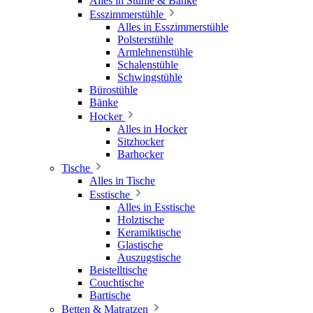
Alles in Stühle & Bänke
Esszimmerstühle
Alles in Esszimmerstühle
Polsterstühle
Armlehnenstühle
Schalenstühle
Schwingstühle
Bürostühle
Bänke
Hocker
Alles in Hocker
Sitzhocker
Barhocker
Tische
Alles in Tische
Esstische
Alles in Esstische
Holztische
Keramiktische
Glastische
Auszugstische
Beistelltische
Couchtische
Bartische
Betten & Matratzen