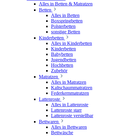
Alles in Betten & Matratzen
Betten
Alles in Betten
Boxspringbetten
Polsterbetten
sonstige Betten
Kinderbetten
Alles in Kinderbetten
Kinderbetten
Babybetten
Jugendbetten
Hochbetten
Zubehör
Matratzen
Alles in Matratzen
Kaltschaummatratzen
Federkernmatratzen
Lattenroste
Alles in Lattenroste
Lattenroste starr
Lattenroste verstellbar
Bettwaren
Alles in Bettwaren
Bettwäsche