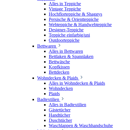
Alles in Teppiche
Vintage Teppiche
Hochflorteppiche & Shaggys
Persische & Orientteppiche
Webteppiche & Handwebteppiche
Designer-Teppiche
Teppiche einfarbig/uni
Outdoorteppiche
Bettwaren
Alles in Bettwaren
Bettlaken & Spannlaken
Bettwäsche
Kopfkissen
Bettdecken
Wohndecken & Plaids
Alles in Wohndecken & Plaids
Wohndecken
Plaids
Badtextilien
Alles in Badtextilien
Gästetücher
Handtücher
Duschtücher
Waschlappen & Waschhandschuhe