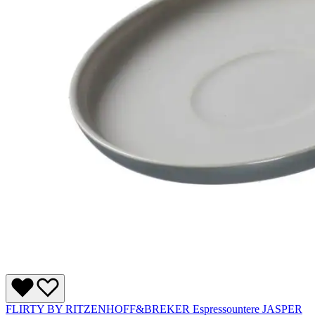
FLIRTY BY RITZENHOFF&BREKER Espressountere JASPER