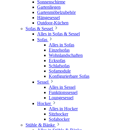
Sonnenschirme
Gartenliegen
Gartenmöbelzubehör
Hängesessel
Outdoor-Küchen
Sofas & Sessel
Alles in Sofas & Sessel
Sofas
Alles in Sofas
Einzelsofas
Wohnlandschaften
Ecksofas
Schlafsofas
Sofamodule
Konfigurierbare Sofas
Sessel
Alles in Sessel
Funktionssessel
Loungesessel
Hocker
Alles in Hocker
Sitzhocker
Sofahocker
Stühle & Bänke