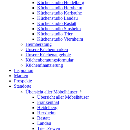
Küchenstudio Heidelberg
Küchenstudio Herxheim
Küchenstudio Karlsruhe
Küchenstudio Landau
Küchenstudio Rastatt
Küchenstudio Sinsheim
Küchenstudio Trier
Küchenstudio Viernheim
Heimberatung
Unsere Küchenmarken
Unsere Küchenangebote
Küchenberatungsformular
Küchenfinanzierung
Inspiration
Marken
Prospekte
Standorte
Übersicht aller Möbelhäuser
Übersicht aller Möbelhäuser
Frankenthal
Heidelberg
Herxheim
Rastatt
Landau
Trier-Zewen