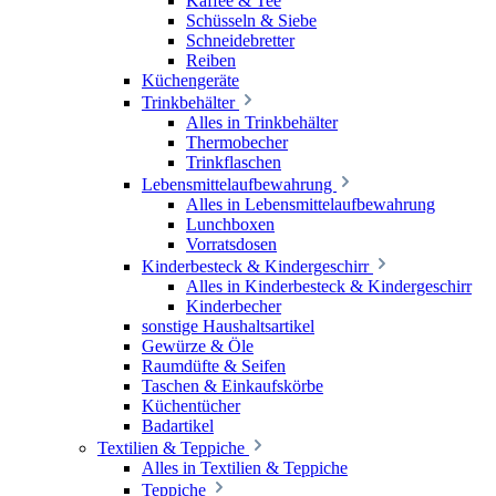
Kaffee & Tee
Schüsseln & Siebe
Schneidebretter
Reiben
Küchengeräte
Trinkbehälter
Alles in Trinkbehälter
Thermobecher
Trinkflaschen
Lebensmittelaufbewahrung
Alles in Lebensmittelaufbewahrung
Lunchboxen
Vorratsdosen
Kinderbesteck & Kindergeschirr
Alles in Kinderbesteck & Kindergeschirr
Kinderbecher
sonstige Haushaltsartikel
Gewürze & Öle
Raumdüfte & Seifen
Taschen & Einkaufskörbe
Küchentücher
Badartikel
Textilien & Teppiche
Alles in Textilien & Teppiche
Teppiche