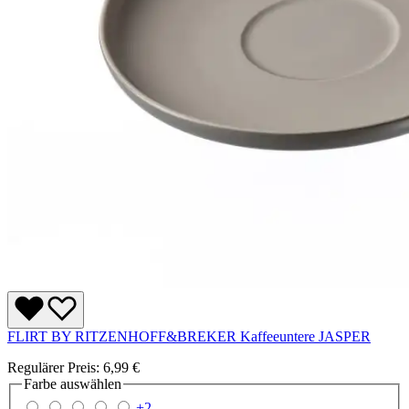
FLIRT BY RITZENHOFF&BREKER Kaffeeuntere JASPER
Regulärer Preis:
6,99 €
Farbe
auswählen
+
2