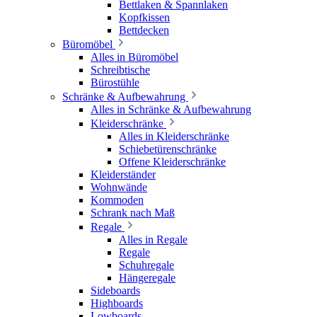
Bettlaken & Spannlaken
Kopfkissen
Bettdecken
Büromöbel
Alles in Büromöbel
Schreibtische
Bürostühle
Schränke & Aufbewahrung
Alles in Schränke & Aufbewahrung
Kleiderschränke
Alles in Kleiderschränke
Schiebetürenschränke
Offene Kleiderschränke
Kleiderständer
Wohnwände
Kommoden
Schrank nach Maß
Regale
Alles in Regale
Regale
Schuhregale
Hängeregale
Sideboards
Highboards
Lowboards