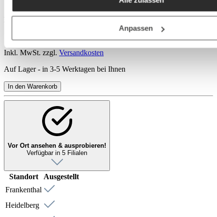
Deutschland), die diese Daten Ihnen nicht persönlich zuordn
aber zu eigenen Zwecken (z.B. Produktverbesserungen,
Regulärer Preis:
Marktverhaltensanalysen) verarbeiten darf.
Anpassen
14,95 €
Inkl. MwSt. zzgl.
Versandkosten
Auf Lager - in 3-5 Werktagen bei Ihnen
In den Warenkorb
Vor Ort ansehen & ausprobieren!
Verfügbar in 5 Filialen
Standort
Ausgestellt
Frankenthal
Heidelberg