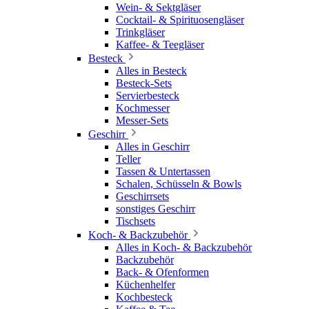
Wein- & Sektgläser
Cocktail- & Spirituosengläser
Trinkgläser
Kaffee- & Teegläser
Besteck
Alles in Besteck
Besteck-Sets
Servierbesteck
Kochmesser
Messer-Sets
Geschirr
Alles in Geschirr
Teller
Tassen & Untertassen
Schalen, Schüsseln & Bowls
Geschirrsets
sonstiges Geschirr
Tischsets
Koch- & Backzubehör
Alles in Koch- & Backzubehör
Backzubehör
Back- & Ofenformen
Küchenhelfer
Kochbesteck