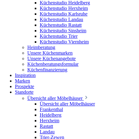
Küchenstudio Heidelberg
Küchenstudio Herxheim
Küchenstudio Karlsruhe
Küchenstudio Landau
Küchenstudio Rastatt
Küchenstudio Sinsheim
Küchenstudio Trier
Küchenstudio Viernheim
Heimberatung
Unsere Küchenmarken
Unsere Küchenangebote
Küchenberatungsformular
Küchenfinanzierung
Inspiration
Marken
Prospekte
Standorte
Übersicht aller Möbelhäuser
Übersicht aller Möbelhäuser
Frankenthal
Heidelberg
Herxheim
Rastatt
Landau
Trier-Zewen