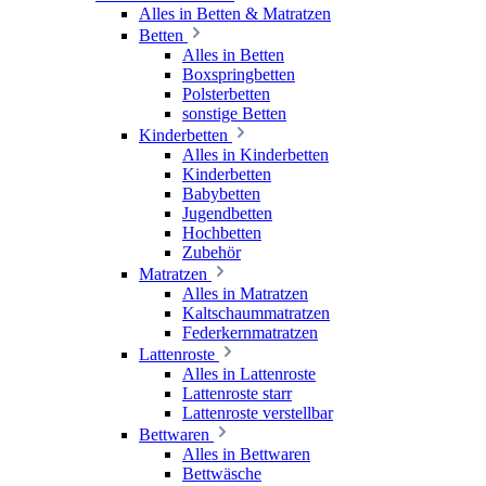
Alles in Betten & Matratzen
Betten
Alles in Betten
Boxspringbetten
Polsterbetten
sonstige Betten
Kinderbetten
Alles in Kinderbetten
Kinderbetten
Babybetten
Jugendbetten
Hochbetten
Zubehör
Matratzen
Alles in Matratzen
Kaltschaummatratzen
Federkernmatratzen
Lattenroste
Alles in Lattenroste
Lattenroste starr
Lattenroste verstellbar
Bettwaren
Alles in Bettwaren
Bettwäsche