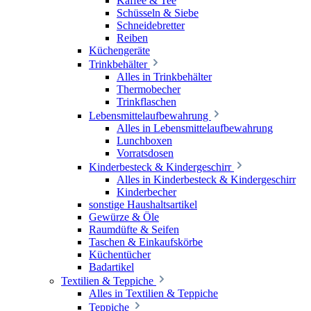
Kaffee & Tee
Schüsseln & Siebe
Schneidebretter
Reiben
Küchengeräte
Trinkbehälter
Alles in Trinkbehälter
Thermobecher
Trinkflaschen
Lebensmittelaufbewahrung
Alles in Lebensmittelaufbewahrung
Lunchboxen
Vorratsdosen
Kinderbesteck & Kindergeschirr
Alles in Kinderbesteck & Kindergeschirr
Kinderbecher
sonstige Haushaltsartikel
Gewürze & Öle
Raumdüfte & Seifen
Taschen & Einkaufskörbe
Küchentücher
Badartikel
Textilien & Teppiche
Alles in Textilien & Teppiche
Teppiche