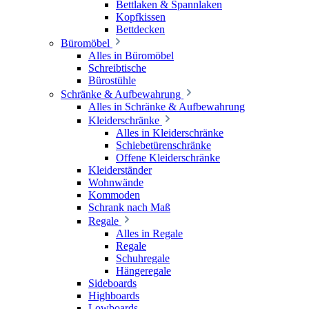
Bettlaken & Spannlaken
Kopfkissen
Bettdecken
Büromöbel
Alles in Büromöbel
Schreibtische
Bürostühle
Schränke & Aufbewahrung
Alles in Schränke & Aufbewahrung
Kleiderschränke
Alles in Kleiderschränke
Schiebetürenschränke
Offene Kleiderschränke
Kleiderständer
Wohnwände
Kommoden
Schrank nach Maß
Regale
Alles in Regale
Regale
Schuhregale
Hängeregale
Sideboards
Highboards
Lowboards