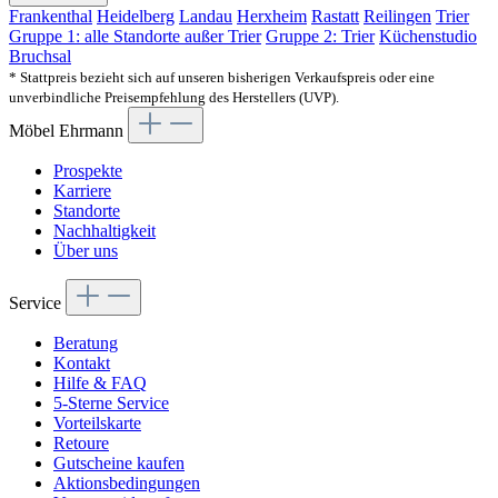
Frankenthal
Heidelberg
Landau
Herxheim
Rastatt
Reilingen
Trier
Gruppe 1: alle Standorte außer Trier
Gruppe 2: Trier
Küchenstudio
Bruchsal
* Stattpreis bezieht sich auf unseren bisherigen Verkaufspreis oder eine
unverbindliche Preisempfehlung des Herstellers (UVP).
Möbel Ehrmann
Prospekte
Karriere
Standorte
Nachhaltigkeit
Über uns
Service
Beratung
Kontakt
Hilfe & FAQ
5-Sterne Service
Vorteilskarte
Retoure
Gutscheine kaufen
Aktionsbedingungen