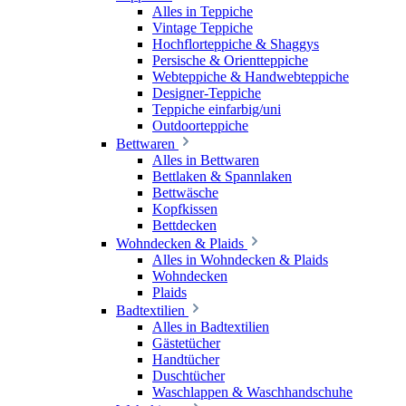
Alles in Teppiche
Vintage Teppiche
Hochflorteppiche & Shaggys
Persische & Orientteppiche
Webteppiche & Handwebteppiche
Designer-Teppiche
Teppiche einfarbig/uni
Outdoorteppiche
Bettwaren
Alles in Bettwaren
Bettlaken & Spannlaken
Bettwäsche
Kopfkissen
Bettdecken
Wohndecken & Plaids
Alles in Wohndecken & Plaids
Wohndecken
Plaids
Badtextilien
Alles in Badtextilien
Gästetücher
Handtücher
Duschtücher
Waschlappen & Waschhandschuhe