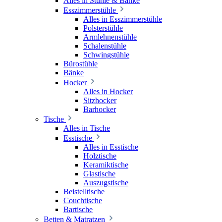
Alles in Stühle & Bänke
Esszimmerstühle
Alles in Esszimmerstühle
Polsterstühle
Armlehnenstühle
Schalenstühle
Schwingstühle
Bürostühle
Bänke
Hocker
Alles in Hocker
Sitzhocker
Barhocker
Tische
Alles in Tische
Esstische
Alles in Esstische
Holztische
Keramiktische
Glastische
Auszugstische
Beistelltische
Couchtische
Bartische
Betten & Matratzen