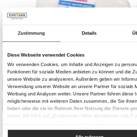
Zustimmung
Details
Ü
Diese Webseite verwendet Cookies
Wir verwenden Cookies, um Inhalte und Anzeigen zu persona
Funktionen für soziale Medien anbieten zu können und die Zug
unsere Website zu analysieren. Außerdem geben wir Informat
Verwendung unserer Website an unsere Partner für soziale 
Werbung und Analysen weiter. Unsere Partner führen diese 
Auf Lager
möglicherweise mit weiteren Daten zusammen, die Sie ihnen 
haben oder die sie im Rahmen Ihrer Nutzung der Dienste g
haben. Mit Klick auf „[Zustimmen / Alles akzeptieren / etc.]“ e
PARADIES Nachfüllbeutel
Einwilligung auch in die Weitergabe über Ihr Verhalten in u
unseren Partner, die shopware AG (Ebbinghoff 10, 48624 Sc
SOFTY
Alle zulassen