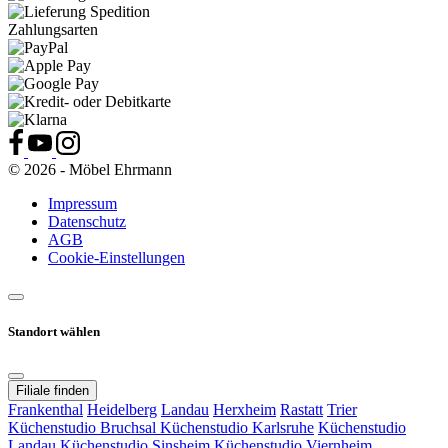
Zahlungsarten
© 2026 - Möbel Ehrmann
Impressum
Datenschutz
AGB
Cookie-Einstellungen
Standort wählen
Filiale finden
Frankenthal
Heidelberg
Landau
Herxheim
Rastatt
Trier
Küchenstudio Bruchsal
Küchenstudio Karlsruhe
Küchenstudio
Landau
Küchenstudio Sinsheim
Küchenstudio Viernheim