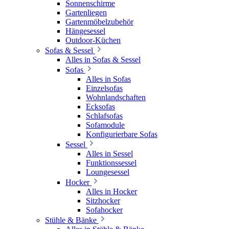
Sonnenschirme
Gartenliegen
Gartenmöbelzubehör
Hängesessel
Outdoor-Küchen
Sofas & Sessel
Alles in Sofas & Sessel
Sofas
Alles in Sofas
Einzelsofas
Wohnlandschaften
Ecksofas
Schlafsofas
Sofamodule
Konfigurierbare Sofas
Sessel
Alles in Sessel
Funktionssessel
Loungesessel
Hocker
Alles in Hocker
Sitzhocker
Sofahocker
Stühle & Bänke