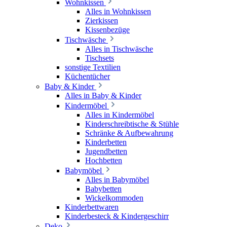
Wohnkissen
Alles in Wohnkissen
Zierkissen
Kissenbezüge
Tischwäsche
Alles in Tischwäsche
Tischsets
sonstige Textilien
Küchentücher
Baby & Kinder
Alles in Baby & Kinder
Kindermöbel
Alles in Kindermöbel
Kinderschreibtische & Stühle
Schränke & Aufbewahrung
Kinderbetten
Jugendbetten
Hochbetten
Babymöbel
Alles in Babymöbel
Babybetten
Wickelkommoden
Kinderbettwaren
Kinderbesteck & Kindergeschirr
Deko