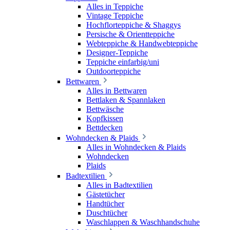
Alles in Teppiche
Vintage Teppiche
Hochflorteppiche & Shaggys
Persische & Orientteppiche
Webteppiche & Handwebteppiche
Designer-Teppiche
Teppiche einfarbig/uni
Outdoorteppiche
Bettwaren
Alles in Bettwaren
Bettlaken & Spannlaken
Bettwäsche
Kopfkissen
Bettdecken
Wohndecken & Plaids
Alles in Wohndecken & Plaids
Wohndecken
Plaids
Badtextilien
Alles in Badtextilien
Gästetücher
Handtücher
Duschtücher
Waschlappen & Waschhandschuhe