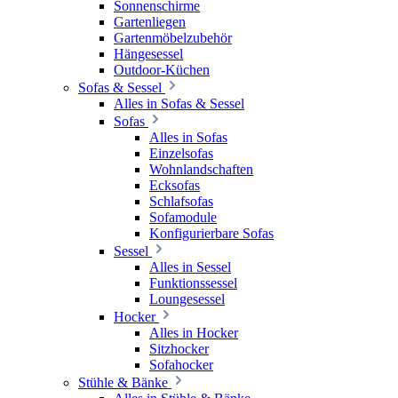
Sonnenschirme
Gartenliegen
Gartenmöbelzubehör
Hängesessel
Outdoor-Küchen
Sofas & Sessel
Alles in Sofas & Sessel
Sofas
Alles in Sofas
Einzelsofas
Wohnlandschaften
Ecksofas
Schlafsofas
Sofamodule
Konfigurierbare Sofas
Sessel
Alles in Sessel
Funktionssessel
Loungesessel
Hocker
Alles in Hocker
Sitzhocker
Sofahocker
Stühle & Bänke