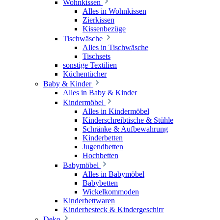
Wohnkissen
Alles in Wohnkissen
Zierkissen
Kissenbezüge
Tischwäsche
Alles in Tischwäsche
Tischsets
sonstige Textilien
Küchentücher
Baby & Kinder
Alles in Baby & Kinder
Kindermöbel
Alles in Kindermöbel
Kinderschreibtische & Stühle
Schränke & Aufbewahrung
Kinderbetten
Jugendbetten
Hochbetten
Babymöbel
Alles in Babymöbel
Babybetten
Wickelkommoden
Kinderbettwaren
Kinderbesteck & Kindergeschirr
Deko