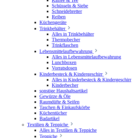
Kaffee & Tee
Schüsseln & Siebe
Schneidebretter
Reiben
Küchengeräte
Trinkbehälter
Alles in Trinkbehälter
Thermobecher
Trinkflaschen
Lebensmittelaufbewahrung
Alles in Lebensmittelaufbewahrung
Lunchboxen
Vorratsdosen
Kinderbesteck & Kindergeschirr
Alles in Kinderbesteck & Kindergeschirr
Kinderbecher
sonstige Haushaltsartikel
Gewürze & Öle
Raumdüfte & Seifen
Taschen & Einkaufskörbe
Küchentücher
Badartikel
Textilien & Teppiche
Alles in Textilien & Teppiche
Teppiche