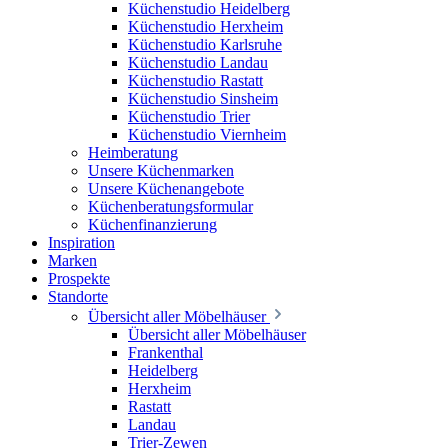
Küchenstudio Heidelberg
Küchenstudio Herxheim
Küchenstudio Karlsruhe
Küchenstudio Landau
Küchenstudio Rastatt
Küchenstudio Sinsheim
Küchenstudio Trier
Küchenstudio Viernheim
Heimberatung
Unsere Küchenmarken
Unsere Küchenangebote
Küchenberatungsformular
Küchenfinanzierung
Inspiration
Marken
Prospekte
Standorte
Übersicht aller Möbelhäuser
Übersicht aller Möbelhäuser
Frankenthal
Heidelberg
Herxheim
Rastatt
Landau
Trier-Zewen