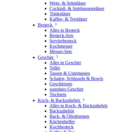
Wein- & Sektgläser
Cocktail- & Spirituosengläser
Trinkgläser
Kaffee- & Teegläser
Besteck
Alles in Besteck
Besteck-Sets
Servierbesteck
Kochmesser
Messer-Sets
Geschirr
Alles in Geschirr
Teller
Tassen & Untertassen
Schalen, Schüsseln & Bowls
Geschirrsets
sonstiges Geschirr
Tischsets
Koch- & Backzubehör
Alles in Koch- & Backzubehör
Backzubehör
Back- & Ofenformen
Küchenhelfer
Kochbesteck