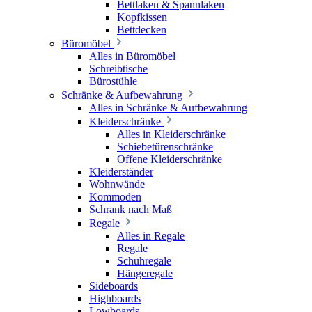
Bettlaken & Spannlaken
Kopfkissen
Bettdecken
Büromöbel
Alles in Büromöbel
Schreibtische
Bürostühle
Schränke & Aufbewahrung
Alles in Schränke & Aufbewahrung
Kleiderschränke
Alles in Kleiderschränke
Schiebetürenschränke
Offene Kleiderschränke
Kleiderständer
Wohnwände
Kommoden
Schrank nach Maß
Regale
Alles in Regale
Regale
Schuhregale
Hängeregale
Sideboards
Highboards
Lowboards