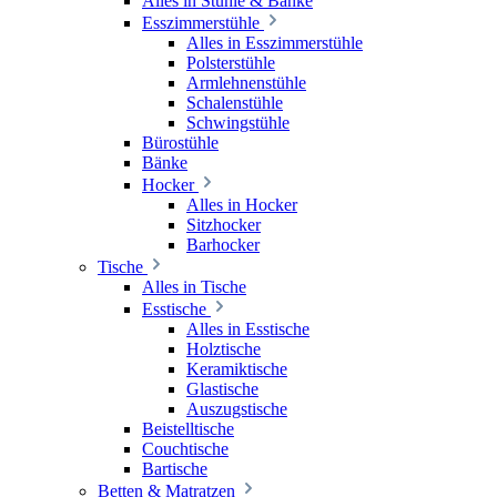
Alles in Stühle & Bänke
Esszimmerstühle
Alles in Esszimmerstühle
Polsterstühle
Armlehnenstühle
Schalenstühle
Schwingstühle
Bürostühle
Bänke
Hocker
Alles in Hocker
Sitzhocker
Barhocker
Tische
Alles in Tische
Esstische
Alles in Esstische
Holztische
Keramiktische
Glastische
Auszugstische
Beistelltische
Couchtische
Bartische
Betten & Matratzen