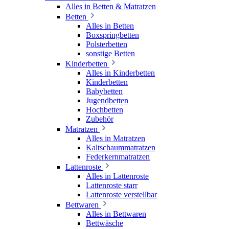
Alles in Betten & Matratzen
Betten
Alles in Betten
Boxspringbetten
Polsterbetten
sonstige Betten
Kinderbetten
Alles in Kinderbetten
Kinderbetten
Babybetten
Jugendbetten
Hochbetten
Zubehör
Matratzen
Alles in Matratzen
Kaltschaummatratzen
Federkernmatratzen
Lattenroste
Alles in Lattenroste
Lattenroste starr
Lattenroste verstellbar
Bettwaren
Alles in Bettwaren
Bettwäsche