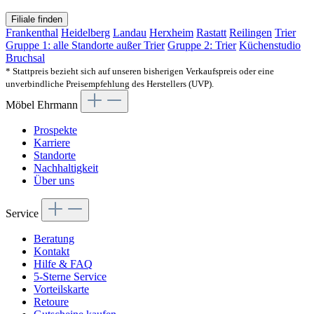
Filiale finden
Frankenthal
Heidelberg
Landau
Herxheim
Rastatt
Reilingen
Trier
Gruppe 1: alle Standorte außer Trier
Gruppe 2: Trier
Küchenstudio
Bruchsal
* Stattpreis bezieht sich auf unseren bisherigen Verkaufspreis oder eine
unverbindliche Preisempfehlung des Herstellers (UVP).
Möbel Ehrmann
Prospekte
Karriere
Standorte
Nachhaltigkeit
Über uns
Service
Beratung
Kontakt
Hilfe & FAQ
5-Sterne Service
Vorteilskarte
Retoure