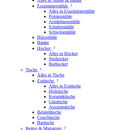
Alles in Stühle & Bänke
Esszimmerstühle
Alles in Esszimmerstühle
Polsterstühle
Armlehnenstühle
Schalenstühle
Schwingstühle
Bürostühle
Bänke
Hocker
Alles in Hocker
Sitzhocker
Barhocker
Tische
Alles in Tische
Esstische
Alles in Esstische
Holztische
Keramiktische
Glastische
Auszugstische
Beistelltische
Couchtische
Bartische
Betten & Matratzen