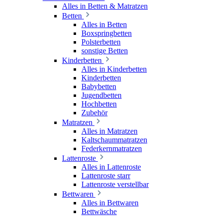
Alles in Betten & Matratzen
Betten
Alles in Betten
Boxspringbetten
Polsterbetten
sonstige Betten
Kinderbetten
Alles in Kinderbetten
Kinderbetten
Babybetten
Jugendbetten
Hochbetten
Zubehör
Matratzen
Alles in Matratzen
Kaltschaummatratzen
Federkernmatratzen
Lattenroste
Alles in Lattenroste
Lattenroste starr
Lattenroste verstellbar
Bettwaren
Alles in Bettwaren
Bettwäsche