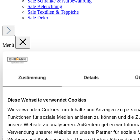
Sale Schränke & Aufbewahrung
Sale Beleuchtung
Sale Textilien & Teppiche
Sale Deko
Menü
Ihr Konto
Service
Zustimmung
Details
Ü
Produkte
Textilien & Teppiche
Diese Webseite verwendet Cookies
Bettwaren
Wir verwenden Cookies, um Inhalte und Anzeigen zu persona
Funktionen für soziale Medien anbieten zu können und die Zug
Bettdecken
unsere Website zu analysieren. Außerdem geben wir Informat
Verwendung unserer Website an unsere Partner für soziale 
Bildergalerie überspringen
Werbung und Analysen weiter. Unsere Partner führen diese 