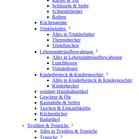
Kaffee & Tee
Schüsseln & Siebe
Schneidebretter
Reiben
Küchengeräte
Trinkbehälter
Alles in Trinkbehälter
Thermobecher
Trinkflaschen
Lebensmittelaufbewahrung
Alles in Lebensmittelaufbewahrung
Lunchboxen
Vorratsdosen
Kinderbesteck & Kindergeschirr
Alles in Kinderbesteck & Kindergeschirr
Kinderbecher
sonstige Haushaltsartikel
Gewürze & Öle
Raumdüfte & Seifen
Taschen & Einkaufskörbe
Küchentücher
Badartikel
Textilien & Teppiche
Alles in Textilien & Teppiche
Teppiche