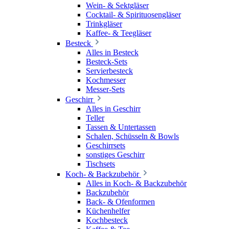
Wein- & Sektgläser
Cocktail- & Spirituosengläser
Trinkgläser
Kaffee- & Teegläser
Besteck
Alles in Besteck
Besteck-Sets
Servierbesteck
Kochmesser
Messer-Sets
Geschirr
Alles in Geschirr
Teller
Tassen & Untertassen
Schalen, Schüsseln & Bowls
Geschirrsets
sonstiges Geschirr
Tischsets
Koch- & Backzubehör
Alles in Koch- & Backzubehör
Backzubehör
Back- & Ofenformen
Küchenhelfer
Kochbesteck