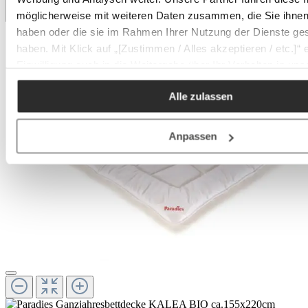
möglicherweise mit weiteren Daten zusammen, die Sie ihnen 
haben oder die sie im Rahmen Ihrer Nutzung der Dienste g
haben. Mit Klick auf „[Zustimmen / Alles akzeptieren / etc.]“ e
Einwilligung auch in die Weitergabe über Ihr Verhalten in u
unseren Partner, die shopware AG (Ebbinghoff 10, 48624 Sc
Alle zulassen
Deutschland), die diese Daten Ihnen nicht persönlich zuordn
aber zu eigenen Zwecken (z.B. Produktverbesserungen,
Marktverhaltensanalysen) verarbeiten darf.
Anpassen