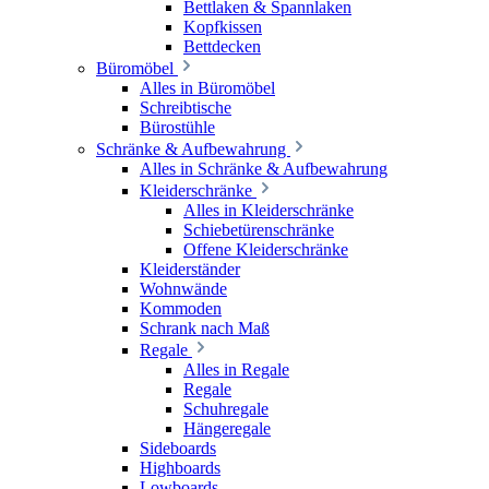
Bettlaken & Spannlaken
Kopfkissen
Bettdecken
Büromöbel
Alles in Büromöbel
Schreibtische
Bürostühle
Schränke & Aufbewahrung
Alles in Schränke & Aufbewahrung
Kleiderschränke
Alles in Kleiderschränke
Schiebetürenschränke
Offene Kleiderschränke
Kleiderständer
Wohnwände
Kommoden
Schrank nach Maß
Regale
Alles in Regale
Regale
Schuhregale
Hängeregale
Sideboards
Highboards
Lowboards