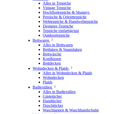
Alles in Teppiche
Vintage Teppiche
Hochflorteppiche & Shaggys
Persische & Orientteppiche
Webteppiche & Handwebteppiche
Designer-Teppiche
Teppiche einfarbig/uni
Outdoorteppiche
Bettwaren
Alles in Bettwaren
Bettlaken & Spannlaken
Bettwäsche
Kopfkissen
Bettdecken
Wohndecken & Plaids
Alles in Wohndecken & Plaids
Wohndecken
Plaids
Badtextilien
Alles in Badtextilien
Gästetücher
Handtücher
Duschtücher
Waschlappen & Waschhandschuhe