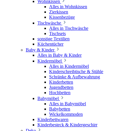
Wohnkissen
Alles in Wohnkissen
Zierkissen
Kissenbezüge
Tischwäsche
Alles in Tischwäsche
Tischsets
sonstige Textilien
Küchentücher
Baby & Kinder
Alles in Baby & Kinder
Kindermöbel
Alles in Kindermöbel
Kinderschreibtische & Stühle
Schränke & Aufbewahrung
Kinderbetten
Jugendbetten
Hochbetten
Babymöbel
Alles in Babymöbel
Babybetten
Wickelkommoden
Kinderbettwaren
Kinderbesteck & Kindergeschirr
Deko