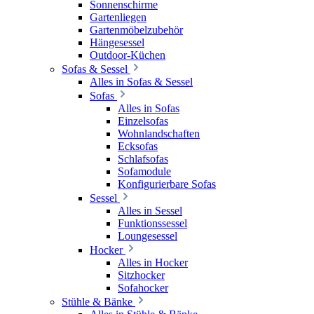
Sonnenschirme
Gartenliegen
Gartenmöbelzubehör
Hängesessel
Outdoor-Küchen
Sofas & Sessel
Alles in Sofas & Sessel
Sofas
Alles in Sofas
Einzelsofas
Wohnlandschaften
Ecksofas
Schlafsofas
Sofamodule
Konfigurierbare Sofas
Sessel
Alles in Sessel
Funktionssessel
Loungesessel
Hocker
Alles in Hocker
Sitzhocker
Sofahocker
Stühle & Bänke