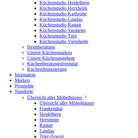
Küchenstudio Heidelberg
Küchenstudio Herxheim
Küchenstudio Karlsruhe
Küchenstudio Landau
Küchenstudio Rastatt
Küchenstudio Sinsheim
Küchenstudio Trier
Küchenstudio Viernheim
Heimberatung
Unsere Küchenmarken
Unsere Küchenangebote
Küchenberatungsformular
Küchenfinanzierung
Inspiration
Marken
Prospekte
Standorte
Übersicht aller Möbelhäuser
Übersicht aller Möbelhäuser
Frankenthal
Heidelberg
Herxheim
Rastatt
Landau
Trier-Zewen